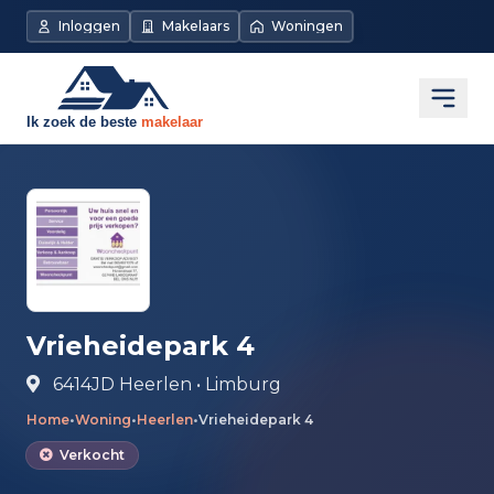
Direct naar de inhoud
Inloggen
Makelaars
Woningen
Open
Vrieheidepark 4
6414JD Heerlen • Limburg
Home
•
Woning
•
Heerlen
•
Vrieheidepark 4
Verkocht