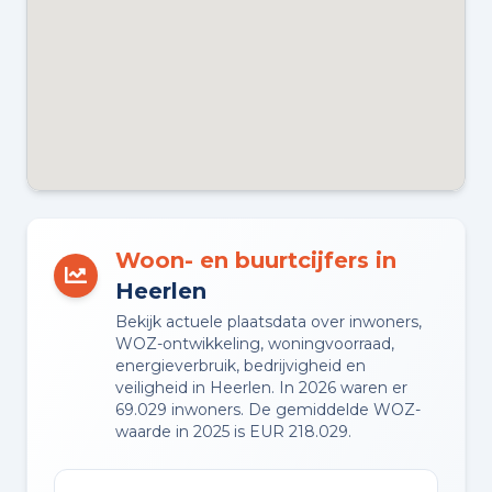
TUIN
Achtertuin en voortuin
TUIN LIGGING
Gelegen op het zuidoosten
bereikbaar via achterom
PARKEREN
Op eigen terrein en openbaar
Woon- en buurtcijfers in
parkeren
Heerlen
Bekijk actuele plaatsdata over inwoners,
WOZ-ontwikkeling, woningvoorraad,
energieverbruik, bedrijvigheid en
Planning
veiligheid in Heerlen. In 2026 waren er
69.029 inwoners. De gemiddelde WOZ-
AANGEBODEN SINDS
waarde in 2025 is EUR 218.029.
01-06-2026