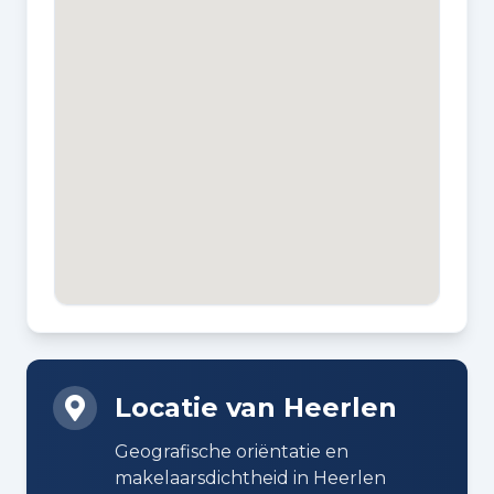
Bouw en energie
BOUWWIJZE
Bestaande bouw
DAKTYPE
Plat dak bedekt met bitumineuze
dakbedekking
VERWARMING
Cv-ketel
Locatie van Heerlen
WARM WATER
Geografische oriëntatie en
Cv-ketel
makelaarsdichtheid in Heerlen