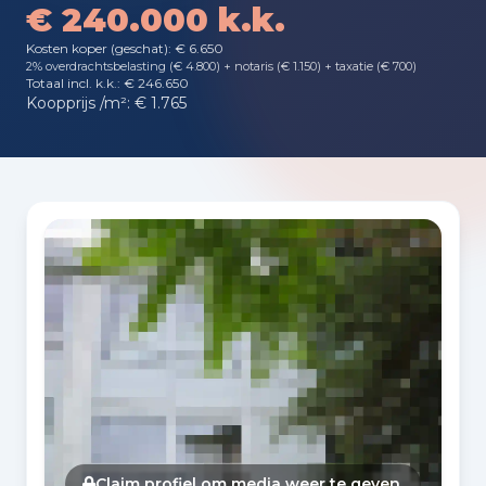
€ 240.000 k.k.
Kosten koper (geschat): € 6.650
2% overdrachtsbelasting (€ 4.800) + notaris (€ 1.150) + taxatie (€ 700)
Totaal incl. k.k.: € 246.650
Koopprijs /m²: € 1.765
Fotogalerij
Claim profiel om media weer te geven.