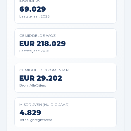
INWONERS
VERKOOPDATUM
69.029
15-07-2026
Laatste jaar: 2026
GEMIDDELDE WOZ
EUR 218.029
Badkamer voorzieningen
Laatste jaar: 2025
Douche, inloopdouche, toilet,
wastafel, en wastafelmeubel
GEMIDDELD INKOMEN P.P.
EUR 29.202
Extra kenmerken
Bron: AlleCijfers
Rolluiken en TV kabel
MISDRIJVEN (HUIDIG JAAR)
4.829
Totaal geregistreerd