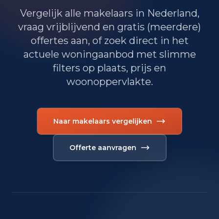
1.405
Overheid, onderwijs en zorg
Vergelijk alle makelaars in Nederland,
vraag vrijblijvend en gratis (meerdere)
20
Landbouw, bosbouw en visserij
offertes aan, of zoek direct in het
actuele woningaanbod met slimme
495
Vervoer, informatie en communicatie
filters op plaats, prijs en
300
Financiele diensten en onroerendgoed
woonoppervlakte.
855
Cultuur, recreatie en overige diensten
Totaal aantal bedrijfsvestigingen:
7.095
Naar makelaars vergelijken
Offerte aanvragen
Recente misdaadcijfers
Periode
Misdrijven
Recente misdaadcijfers in Heerlen
jan 2026
341
jul 2025
411