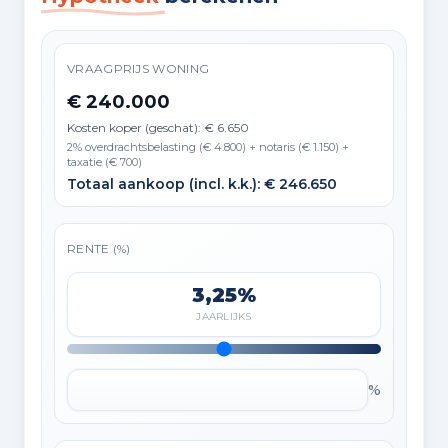
VRAAGPRIJS WONING
€ 240.000
Kosten koper (geschat): € 6.650
2% overdrachtsbelasting (€ 4.800) + notaris (€ 1.150) +
taxatie (€ 700)
Totaal aankoop (incl. k.k.): € 246.650
RENTE (%)
3,25%
JAARLIJKS
%