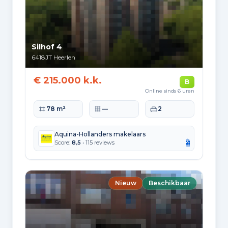
Energielabelverdeling
Label C
Label A
10.659
5.993
Silhof 4
6418JT
Heerlen
Label B
Label D
5.625
4.213
€ 215.000 k.k.
B
Label E
Label F
Online sinds 6 uren
3.598
3.468
Woonoppervlakte
Perceeloppervlakte
Slaapkamers
78 m²
—
2
Label G
Label A+
3.286
727
Aquina-Hollanders makelaars
Score:
8,5
• 115 reviews
Label A++
Label A+++
255
178
Nieuw
Beschikbaar
Label A++++
Label A+++++
55
9
Gemiddeld energieverbruik per jaar