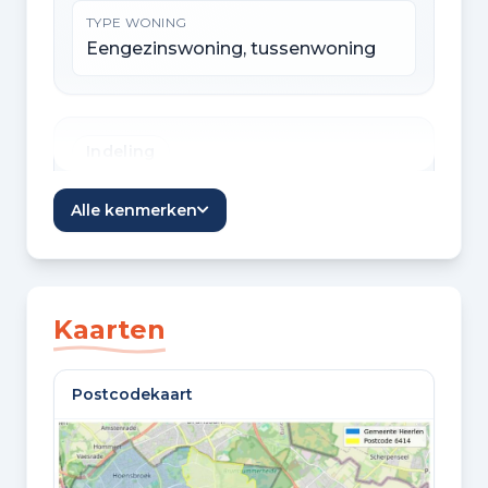
TYPE WONING
Eengezinswoning, tussenwoning
Indeling
KAMERS
Alle kenmerken
7 kamers
SLAAPKAMERS
3 slaapkamers
Kaarten
BADKAMERS
Postcodekaart
1 badkamer en 1 apart toilet
VLOEREN