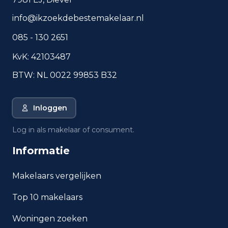
Veelgestelde vragen over
info@ikzoekdebestemakelaar.nl
wonen in Heerlen
085 - 130 2651
Korte antwoorden op basis van actuele
plaatscijfers, handig voor een snelle
KvK: 42103487
vergelijking van de woonomgeving.
BTW: NL 0022 99853 B32
Hoeveel inwoners heeft
Heerlen?
Inloggen
Wat is de gemiddelde WOZ-
Log in als makelaar of consument.
waarde in Heerlen?
Informatie
Wat is het gemiddelde
inkomen per inwoner in Heerlen?
Makelaars vergelijken
Top 10 makelaars
Hoe veilig is wonen in
Heerlen?
Woningen zoeken