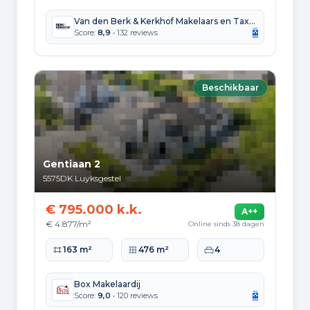
Van den Berk & Kerkhof Makelaars en Taxateurs
Hoekwoning
Gas: 511 • Elektriciteit: 1.496
Score:
8,9
• 132 reviews
Huurwoning
Gas: 905 • Elektriciteit: 2.429
Beschikbaar
Koopwoning
Gas: 1.090 • Elektriciteit: 3.395
Appartement
Gas: 499 • Elektriciteit: 1.419
Gentiaan 2
5575DK
Luyksgestel
Tussenwoning
Gas: 427 • Elektriciteit: 1.341
€ 795.000 k.k.
A++
Vrijstaande woning
€ 4.877/m²
Online sinds 38 dagen
Gas: 1.204 • Elektriciteit: 3.681
Woonoppervlakte
Perceeloppervlakte
Slaapkamers
163 m²
476 m²
4
Twee-onder-één-kap woning
Gas: 846 • Elektriciteit: 2.637
Box Makelaardij
Score:
9,0
• 120 reviews