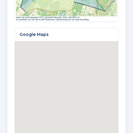
WOONOPPERVLAKTE
143 m²
Google Maps
PERCEELOPPERVLAKTE
389 m²
INHOUD
694 m³
OVERIGE INPANDIGE RUIMTE
44 m²
GEBOUW GEBONDEN BUITENRUIMTE
22 m²