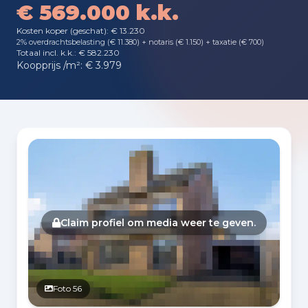
€ 569.000 k.k.
Kosten koper (geschat): € 13.230
2% overdrachtsbelasting (€ 11.380) + notaris (€ 1.150) + taxatie (€ 700)
Totaal incl. k.k.: € 582.230
Koopprijs /m²: € 3.979
Fotogalerij
Claim profiel om media weer te geven.
Foto 56