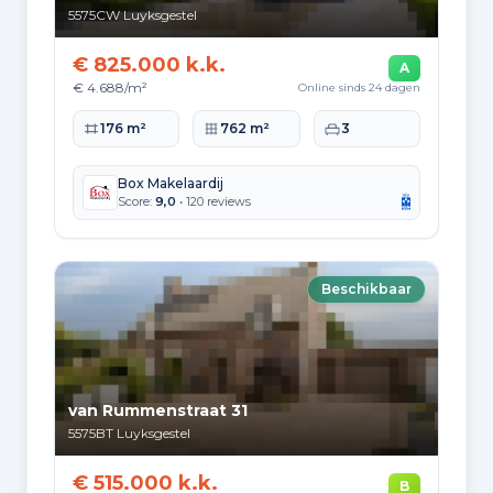
87
2000 tot 2010
5575CW
Luyksgestel
143
2010 tot 2020
€ 825.000 k.k.
A
€ 4.688/m²
Online sinds 24 dagen
70
2020 en later
Woonoppervlakte
Perceeloppervlakte
Slaapkamers
176 m²
762 m²
3
Box Makelaardij
Score:
9,0
• 120 reviews
Energie en duurzaamheid
Energielabelverdeling
Beschikbaar
Label C
Label A
324
242
Label B
Label D
227
201
van Rummenstraat 31
Label F
Label G
5575BT
Luyksgestel
126
106
€ 515.000 k.k.
B