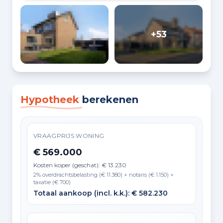
+53
Hypotheek
berekenen
VRAAGPRIJS WONING
€ 569.000
Kosten koper (geschat): € 13.230
2% overdrachtsbelasting (€ 11.380) + notaris (€ 1.150) +
taxatie (€ 700)
Totaal aankoop (incl. k.k.): € 582.230