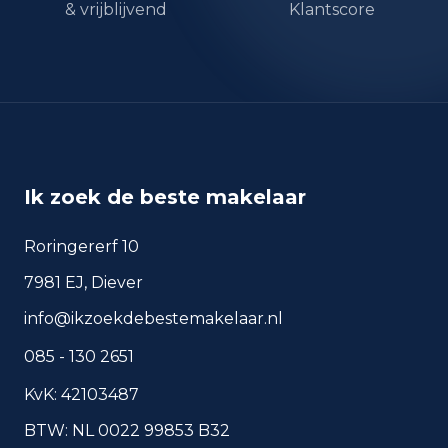
& vrijblijvend
Klantscore
okt 2024
10
okt 2025
5
sep 2024
6
sep 2025
6
Deze cijfers geven een indicatief beeld van
veiligheidstrends in de woonomgeving van
Luyksgestel.
Ik zoek de beste makelaar
Roringererf 10
Veelgestelde vragen over
7981 EJ, Diever
wonen in Luyksgestel
info@ikzoekdebestemakelaar.nl
Korte antwoorden op basis van actuele
085 - 130 2651
plaatscijfers, handig voor een snelle
vergelijking van de woonomgeving.
KvK: 42103487
BTW: NL 0022 99853 B32
Hoeveel inwoners heeft