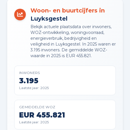
Kadastraal en VvE
Woon- en buurtcijfers in
Luyksgestel
EIGENDOMSSITUATIE
Bekijk actuele plaatsdata over inwoners,
Volle eigendom
WOZ-ontwikkeling, woningvoorraad,
energieverbruik, bedrijvigheid en
veiligheid in Luyksgestel. In 2025 waren er
3.195 inwoners. De gemiddelde WOZ-
Buitenruimte en parkeren
waarde in 2025 is EUR 455.821.
BUITENRUIMTE
INWONERS
Aan rustige weg en in woonwijk
3.195
Laatste jaar: 2025
TUIN
Achtertuin, voortuin en zijtuin
GEMIDDELDE WOZ
EUR 455.821
TUIN LIGGING
Laatste jaar: 2025
Gelegen op het zuidwesten