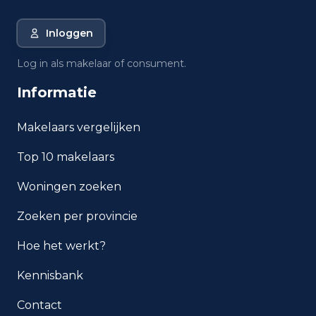
Luyksgestel?
Inloggen
Wat is de gemiddelde WOZ-
waarde in Luyksgestel?
Log in als makelaar of consument.
Informatie
Wat is het gemiddelde
inkomen per inwoner in
Luyksgestel?
Makelaars vergelijken
Top 10 makelaars
Hoe veilig is wonen in
Luyksgestel?
Woningen zoeken
Welke woningtypen komen
Zoeken per provincie
het meest voor in Luyksgestel?
Hoe het werkt?
Kennisbank
Contact