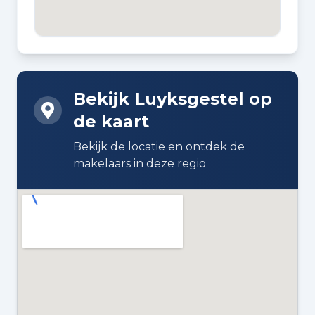
ACHTERTUIN OPPERVLAKTE
114 m²
Bouw en energie
Bekijk Luyksgestel op
de kaart
BOUWJAAR
1976
Bekijk de locatie en ontdek de
makelaars in deze regio
BOUWWIJZE
Bestaande bouw
DAKTYPE
Zadeldak bedekt met pannen
ISOLATIE
Dakisolatie, dubbel glas en