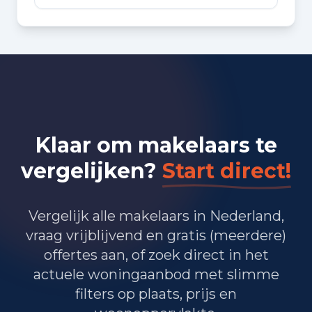
Bedrijvigheid in Luyksgestel
(2025)
49
Handel en HORECA
93
Nijverheid en energie
Klaar om makelaars te
81
Zakelijke dienstverlening
vergelijken?
Start direct!
46
Overheid, onderwijs en zorg
68
Landbouw, bosbouw en visserij
Vergelijk alle makelaars in Nederland,
vraag vrijblijvend en gratis (meerdere)
18
Vervoer, informatie en communicatie
offertes aan, of zoek direct in het
actuele woningaanbod met slimme
20
Financiele diensten en onroerendgoed
filters op plaats, prijs en
40
Cultuur, recreatie en overige diensten