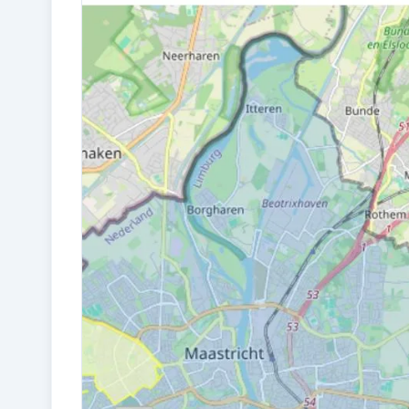
2019
ENERGIELABEL
A++
Kadastraal en VvE
VVE INGESCHREVEN KVK
Nee
VVE RESERVEFONDS AANWEZIG
Nee