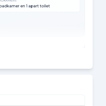
ADKAMERS
 badkamer en 1 apart toilet
XTERNE BERGRUIMTE
 m²
SOLATIE