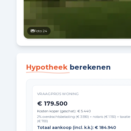
Foto 24
Hypotheek
berekenen
VRAAGPRIJS WONING
€ 179.500
Kosten koper (geschat): € 5.440
2% overdrachtsbelasting (€ 3.590) + notaris (€ 1.150) + taxatie
(€ 700)
Totaal aankoop (incl. k.k.): € 184.940