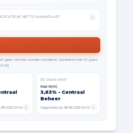
NDICATIEVE NETTO MAANDLAST
i
en geen rechten worden ontleend. Gerekend met 10-jaars
3:45).
30 JAAR VAST
Met NHG
entraal
3,63% - Centraal
Beheer
-08-2026 03:45
i
Opgehaald op: 08-08-2026 03:45
i