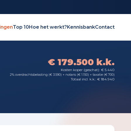
ingen
Top 10
Hoe het werkt?
Kennisbank
Contact
€ 179.500 k.k.
Kosten koper (geschat): € 5.440
2% overdrachtsbelasting (€ 3.590) + notaris (€ 1.150) + taxatie (€ 700)
Totaal incl. k.k.: € 184.940