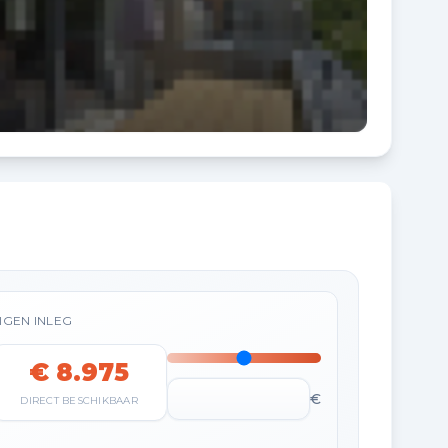
IGEN INLEG
€ 8.975
€
DIRECT BESCHIKBAAR