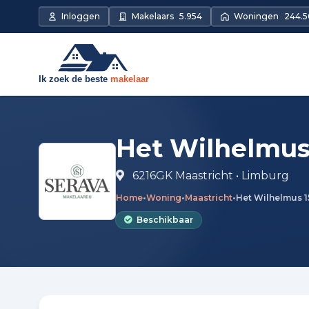
Direct naar de inhoud
Inloggen
Makelaars
5.954
Woningen
244.
Het Wilhelmus
6216GK Maastricht • Limburg
Home
•
Woning
•
Maastricht
•
Het Wilhelmus 1
Beschikbaar