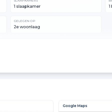
SLAAPKAMERS
B
1 slaapkamer
1
GELEGEN OP
2e woonlaag
INHOUD
E
161 m³
4
Google Maps
BOUWWIJZE
I