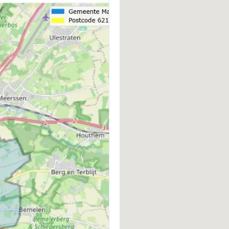
Bestaande bouw
V
VVE JAARLIJKSE VERGADERING
V
Nee
N
VVE ONDERHOUDSPLAN
V
Nee
N