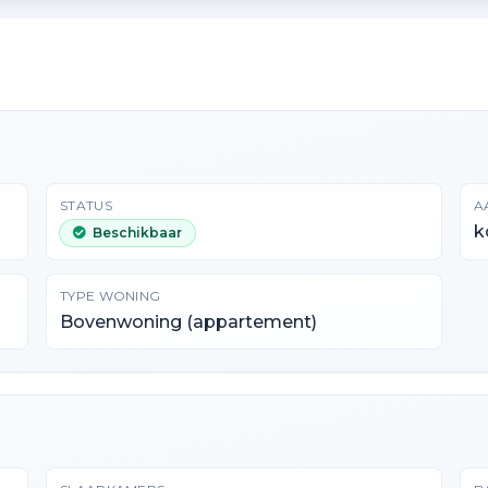
STATUS
A
k
Beschikbaar
TYPE WONING
Bovenwoning (appartement)