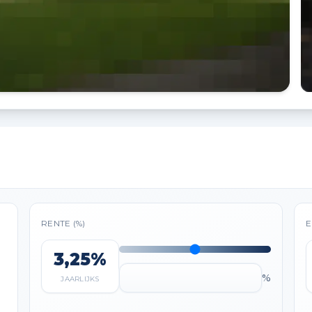
RENTE (%)
E
3,25%
%
JAARLIJKS