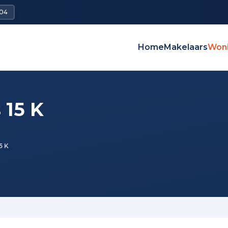
504
Home
Makelaars
Won
 15 K
5 K