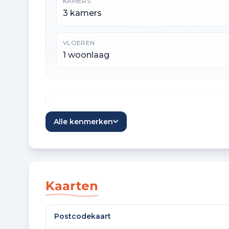
KAMERS
3 kamers
VLOEREN
1 woonlaag
Oppervlaktes en inhoud
Alle kenmerken
WOONOPPERVLAKTE
47 m²
Kaarten
Bouw en energie
Postcodekaart
BOUWJAAR