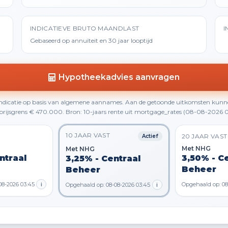
INDICATIEVE BRUTO MAANDLAST
I
Gebaseerd op annuïteit en 30 jaar looptijd
Hypotheekadvies aanvragen
 indicatie op basis van algemene aannames. Aan de getoonde uitkomsten kunn
rijsgrens € 470.000. Bron: 10-jaars rente uit mortgage_rates (08-08-2026 0
10 JAAR VAST
20 JAAR VAST
Actief
Met NHG
Met NHG
ntraal
3,50% - C
3,25% - Centraal
Beheer
Beheer
08-2026 03:45
i
Opgehaald op: 08
Opgehaald op: 08-08-2026 03:45
i