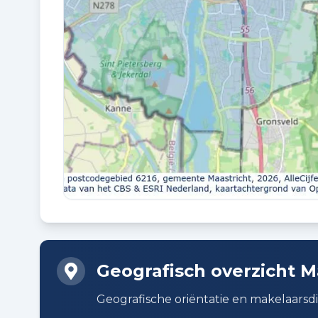
Buitenruimte en parkeren
BUITENRUIMTE
Aan park, aan rustige weg, in bosrijke
omgeving, vrij uitzicht en in recreatiepar
Planning
AANGEBODEN SINDS
01-06-2026
Geografisch overzicht M
Badkamer voorzieningen
Geografische oriëntatie en makelaarsdi
Douche, ligbad, toilet, en wastafel