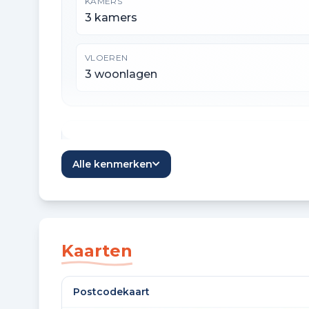
KAMERS
3 kamers
VLOEREN
3 woonlagen
Oppervlaktes en inhoud
Alle kenmerken
WOONOPPERVLAKTE
79 m²
EXTERNE BERGRUIMTE
Kaarten
8 m²
Postcodekaart