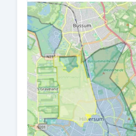
Bouw en energie
BOUWJAAR
1966
ISOLATIE
Gedeeltelijk dubbel glas en vloerisolatie
ENERGIELABEL
E
Kadastraal en VvE
EIGENDOMSSITUATIE
Volle eigendom