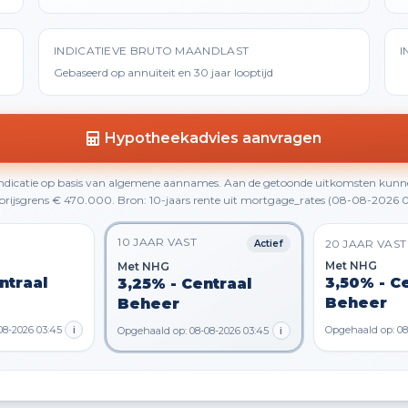
INDICATIEVE BRUTO MAANDLAST
I
Gebaseerd op annuïteit en 30 jaar looptijd
Hypotheekadvies aanvragen
 indicatie op basis van algemene aannames. Aan de getoonde uitkomsten kunn
rijsgrens € 470.000. Bron: 10-jaars rente uit mortgage_rates (08-08-2026 0
10 JAAR VAST
20 JAAR VAST
Actief
Met NHG
Met NHG
ntraal
3,50% - C
3,25% - Centraal
Beheer
Beheer
08-2026 03:45
i
Opgehaald op: 08
Opgehaald op: 08-08-2026 03:45
i