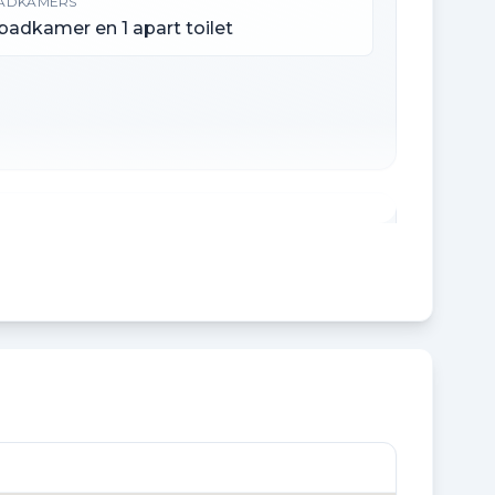
ADKAMERS
 badkamer en 1 apart toilet
EBOUW GEBONDEN BUITENRUIMTE
 m²