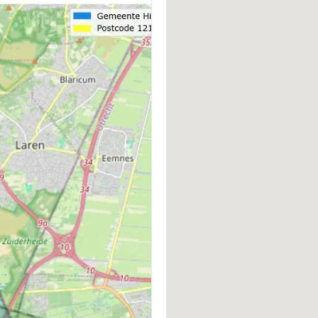
BOUWWIJZE
D
Bestaande bouw
P
VERWARMING
W
Blokverwarming
G
VVE INGESCHREVEN KVK
V
Ja
J