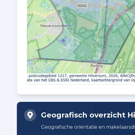
VVE PERIODIEKE BIJDRAGE
Ja
VVE OPSTALVERZEKERING
Ja
Buitenruimte en parkeren
BUITENRUIMTE
In centrum en in woonwijk
Geografisch overzicht H
Geografische oriëntatie en makelaarsd