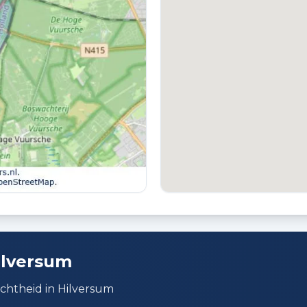
VVE RESERVEFONDS AANWEZIG
V
Ja
J
PARKEREN
Betaald parkeren, openbaar parkeren en
parkeervergunningen
ilversum
ichtheid in Hilversum