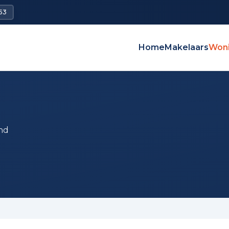
53
Home
Makelaars
Won
nd