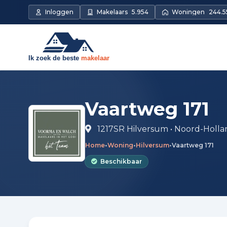
Direct naar de inhoud
Inloggen
Makelaars
5.954
Woningen
244.5
Vaartweg 171
1217SR Hilversum • Noord-Holla
Home
•
Woning
•
Hilversum
•
Vaartweg 171
Beschikbaar