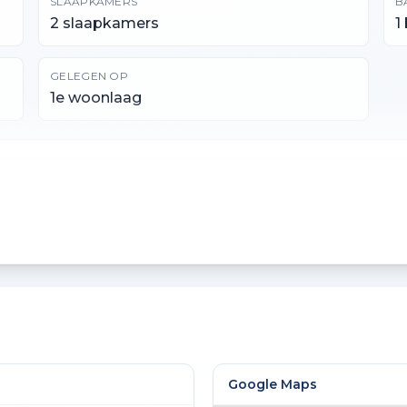
SLAAPKAMERS
B
2 slaapkamers
1
GELEGEN OP
1e woonlaag
INHOUD
G
247 m³
7
Google Maps