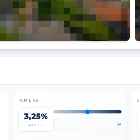
RENTE (%)
E
3,25%
%
JAARLIJKS