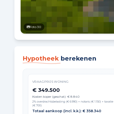
Foto 30
Hypotheek
berekenen
VRAAGPRIJS WONING
€ 349.500
Kosten koper (geschat): € 8.840
2% overdrachtsbelasting (€ 6.990) + notaris (€ 1.150) + taxatie
(€ 700)
Totaal aankoop (incl. k.k.): € 358.340