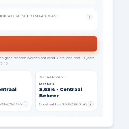
NDICATIEVE NETTO MAANDLAST
i
en geen rechten worden ontleend. Gerekend met 10-jaars
3:45).
30 JAAR VAST
Met NHG
entraal
3,63% - Centraal
Beheer
-08-2026 03:45
i
Opgehaald op: 08-08-2026 03:45
i