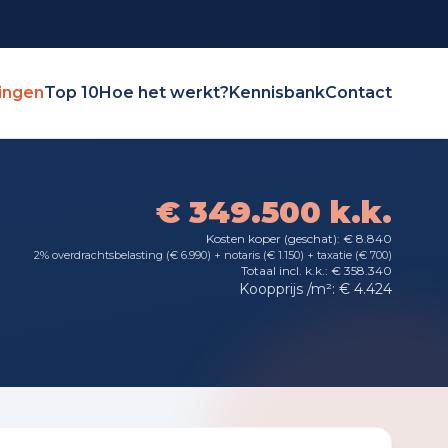
ingen
Top 10
Hoe het werkt?
Kennisbank
Contact
€ 349.500 k.k.
Kosten koper (geschat): € 8.840
2% overdrachtsbelasting (€ 6.990) + notaris (€ 1.150) + taxatie (€ 700)
Totaal incl. k.k.: € 358.340
Koopprijs /m²: € 4.424