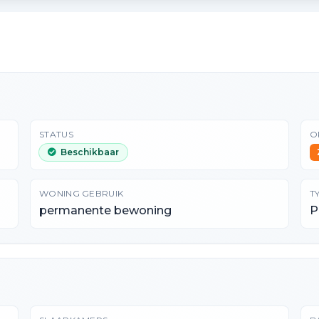
STATUS
O
Beschikbaar
WONING GEBRUIK
T
permanente bewoning
P