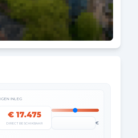
IGEN INLEG
€ 17.475
€
DIRECT BESCHIKBAAR