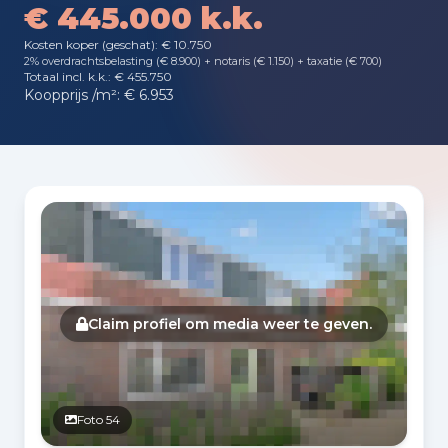
€ 445.000 k.k.
Kosten koper (geschat): € 10.750
2% overdrachtsbelasting (€ 8.900) + notaris (€ 1.150) + taxatie (€ 700)
Totaal incl. k.k.: € 455.750
Koopprijs /m²: € 6.953
Fotogalerij
Claim profiel om media weer te geven.
Foto 54