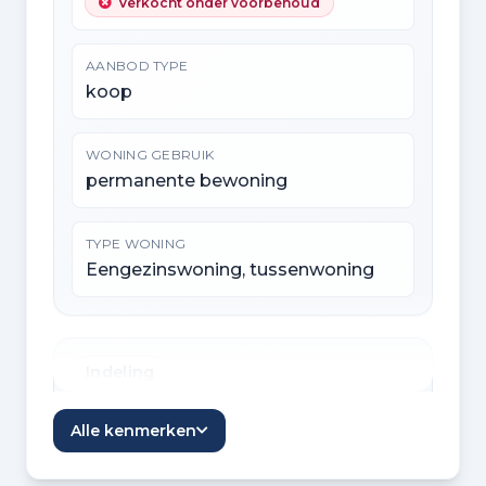
Verkocht onder voorbehoud
AANBOD TYPE
koop
WONING GEBRUIK
permanente bewoning
TYPE WONING
Eengezinswoning, tussenwoning
Indeling
KAMERS
Alle kenmerken
3 kamers