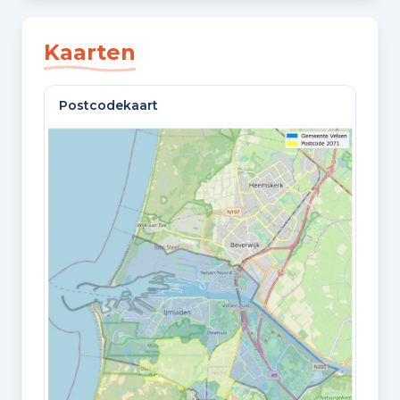
SLAAPKAMERS
2 slaapkamers
Kaarten
BADKAMERS
Postcodekaart
1 badkamer en 1 apart toilet
VLOEREN
2 woonlagen en een vliering
Oppervlaktes en inhoud
WOONOPPERVLAKTE
64 m²
PERCEELOPPERVLAKTE