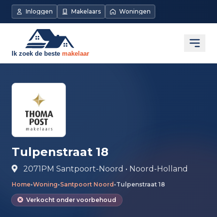
Direct naar de inhoud
Inloggen
Makelaars
Woningen
Open
Tulpenstraat 18
2071PM Santpoort-Noord • Noord-Holland
Home
•
Woning
•
Santpoort Noord
•
Tulpenstraat 18
Verkocht onder voorbehoud