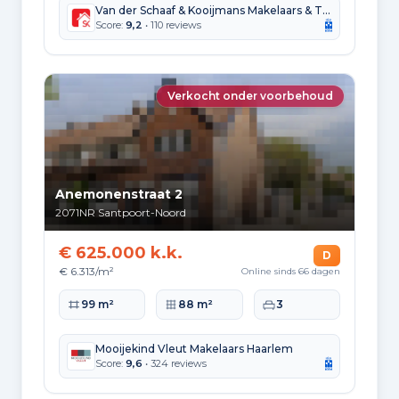
Van der Schaaf & Kooijmans Makelaars & Taxateurs
Hoekwoning
Gas: 1.150 • Elektriciteit: 2.760
Score:
9,2
• 110 reviews
Huurwoning
Gas: 710 • Elektriciteit: 1.620
Verkocht onder voorbehoud
Koopwoning
Gas: 1.060 • Elektriciteit: 2.680
Appartement
Gas: 650 • Elektriciteit: 1.610
Anemonenstraat 2
2071NR
Santpoort-Noord
Tussenwoning
Gas: 960 • Elektriciteit: 2.490
€ 625.000 k.k.
D
Vrijstaande woning
€ 6.313/m²
Online sinds 66 dagen
Gas: 1.760 • Elektriciteit: 3.890
Woonoppervlakte
Perceeloppervlakte
Slaapkamers
99 m²
88 m²
3
Twee-onder-één-kap woning
Gas: 1.230 • Elektriciteit: 2.990
Mooijekind Vleut Makelaars Haarlem
Score:
9,6
• 324 reviews