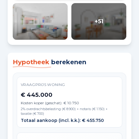
+51
Hypotheek
berekenen
VRAAGPRIJS WONING
€ 445.000
Kosten koper (geschat): € 10.750
2% overdrachtsbelasting (€ 8.900) + notaris (€ 1.150) +
taxatie (€ 700)
Totaal aankoop (incl. k.k.): € 455.750