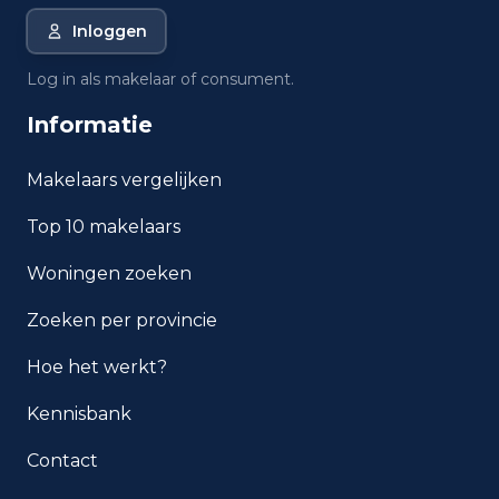
Inloggen
Wat is de gemiddelde WOZ-
waarde in Santpoort-Noord?
Log in als makelaar of consument.
Informatie
Wat is het gemiddelde
inkomen per inwoner in
Santpoort-Noord?
Makelaars vergelijken
Top 10 makelaars
Hoe veilig is wonen in
Santpoort-Noord?
Woningen zoeken
Welke woningtypen komen
Zoeken per provincie
het meest voor in Santpoort-
Noord?
Hoe het werkt?
Kennisbank
Contact