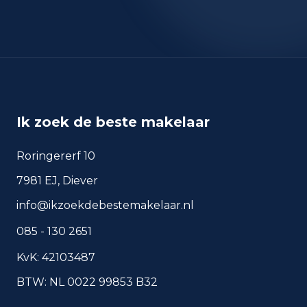
okt 2024
19
okt 2025
27
sep 2024
24
sep 2025
31
Deze cijfers geven een indicatief beeld van
veiligheidstrends in de woonomgeving van
Santpoort-Noord.
Ik zoek de beste makelaar
Roringererf 10
Veelgestelde vragen over
7981 EJ, Diever
wonen in Santpoort-Noord
info@ikzoekdebestemakelaar.nl
Korte antwoorden op basis van actuele
085 - 130 2651
plaatscijfers, handig voor een snelle
vergelijking van de woonomgeving.
KvK: 42103487
BTW: NL 0022 99853 B32
Hoeveel inwoners heeft
Santpoort-Noord?