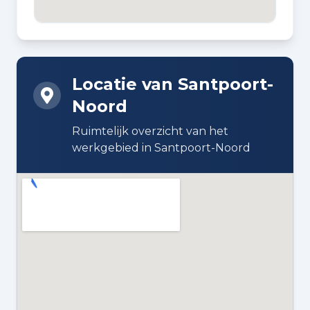
BOUWJAAR
1925
Locatie van Santpoort-
BOUWWIJZE
Noord
Bestaande bouw
Ruimtelijk overzicht van het
DAKTYPE
werkgebied in Santpoort-Noord
Samengesteld dak
ISOLATIE
Dubbel glas
VERWARMING
Cv-ketel