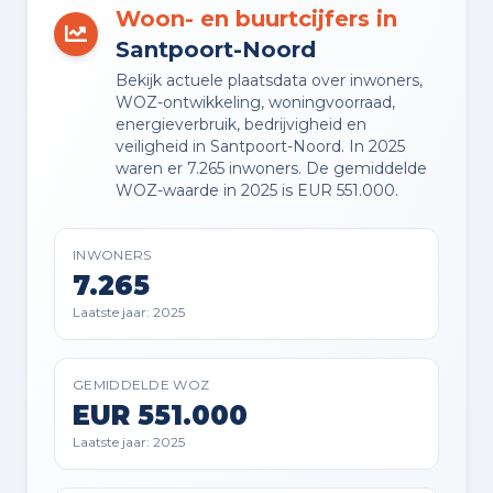
Woon- en buurtcijfers in
Buitenruimte en parkeren
Santpoort-Noord
Bekijk actuele plaatsdata over inwoners,
BUITENRUIMTE
WOZ-ontwikkeling, woningvoorraad,
Aan rustige weg, in bosrijke
energieverbruik, bedrijvigheid en
veiligheid in Santpoort-Noord. In 2025
omgeving en in woonwijk
waren er 7.265 inwoners. De gemiddelde
WOZ-waarde in 2025 is EUR 551.000.
TUIN
Achtertuin en voortuin
INWONERS
7.265
TUIN LIGGING
Laatste jaar: 2025
Gelegen op het westen bereikbaar
via achterom
GEMIDDELDE WOZ
EUR 551.000
BERGING
Laatste jaar: 2025
Aangebouwde stenen berging