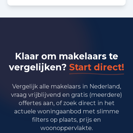
Bedrijvigheid in Santpoort-
Noord (2025)
140
Handel en HORECA
130
Nijverheid en energie
Klaar om makelaars te
355
Zakelijke dienstverlening
vergelijken?
Start direct!
225
Overheid, onderwijs en zorg
5
Landbouw, bosbouw en visserij
Vergelijk alle makelaars in Nederland,
vraag vrijblijvend en gratis (meerdere)
60
Vervoer, informatie en communicatie
offertes aan, of zoek direct in het
actuele woningaanbod met slimme
65
Financiele diensten en onroerendgoed
filters op plaats, prijs en
130
Cultuur, recreatie en overige diensten
woonoppervlakte.