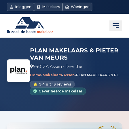
Inloggen
Makelaars
Woningen
Open
PLAN MAKELAARS & PIETER
VAN MEURS
9401ZA Assen • Drenthe
Home
•
Makelaars
•
Assen
•
PLAN MAKELAARS & PIETER VAN MEURS
9,4
uit
13 reviews
Geverifieerde makelaar