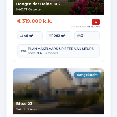
Hoogte der Heide 10 2
9462TT
Gasselte
€ 319.000 k.k.
G
Online sinds 68 dagen
Woonoppervlakte
Perceeloppervlakte
Slaapkamers
46 m²
1062 m²
3
PLAN MAKELAARS & PIETER VAN MEURS
Score:
9,4
• 13 reviews
Aangekocht
Bitse 23
9406EG
Assen