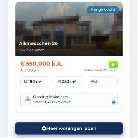
Aangekocht
Alkmesschen 26
9403ZX
Assen
€ 550.000 k.k.
B
€ 3.056/m²
Online sinds 90 dagen
Woonoppervlakte
Perceeloppervlakte
Slaapkamers
180 m²
283 m²
5
Oosting Makelaars
Score:
9,3
• 185 reviews
Meer woningen laden