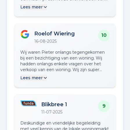
reële man. Ik heb de samenwerking als
Lees meer
zeer prettig ervaren!
Roelof Wiering
10
16-08-2025
Wij waren Pieter onlangs tegengekomen
bij een bezichtiging van een woning. Wij
hadden onlangs enkele vragen over het
verkoop van een woning. Wij zijn super
geholpen door Pieter en zijn team.
Lees meer
Mochten wij onze huidige woning willen
verkopen dan schakelen wij zeker Pieter en
zijn team in.
Blikbree 1
9
11-07-2025
Deskundige en vriendelijke begeleiding
met veel kennis van de lokale woningmarkt