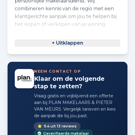
persoonlijke makelaarsdienst. Wij
combineren kennis van de regio met een
klantgerichte aanpak om jou te helpen bij
het kopen of verkopen van je woning.
Onze ervaring en passie voor vastgoed
zorgen voor een geruststellende
+ Uitklappen
samenwerking. Wij specialiseren ons in
bijzonder beheer, monumenten,
nieuwbouw en recreatie. Onze
professionals zijn geaccrediteerd met
NEEM CONTACT OP
Klaar om de volgende
VastgoedCert en SCVM, wat aantoont dat
stap te zetten?
wij op hoog niveau werken. Wij spreken
Nederlands, Engels en Duits, zodat we
Vraag gratis en vrijblijvend een offerte
jouw wensen duidelijk kunnen uitleggen
aan bij PLAN MAKELAARS & PIETER
VAN MEURS. Vergelijk tarieven en kies
en ondersteunen. Neem contact op met
de aanpak die bij jou past.
ons voor een persoonlijk advies of om te
kijken wat wij voor jou kunnen betekenen.
9.4 uit 13 reviews
Geverifieerde makelaar