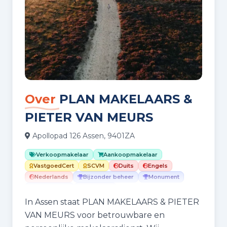
Over
PLAN MAKELAARS &
PIETER VAN MEURS
Apollopad 126 Assen, 9401ZA
Verkoopmakelaar
Aankoopmakelaar
VastgoedCert
SCVM
Duits
Engels
Nederlands
Bijzonder beheer
Monument
Nieuwbouw
Recreatie
In Assen staat PLAN MAKELAARS & PIETER
VAN MEURS voor betrouwbare en