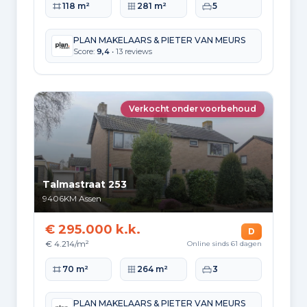
Woonoppervlakte
Perceeloppervlakte
Slaapkamers
118 m²
281 m²
5
PLAN MAKELAARS & PIETER VAN MEURS
Score:
9,4
• 13 reviews
Verkocht onder voorbehoud
Talmastraat 253
9406KM
Assen
€ 295.000 k.k.
D
€ 4.214/m²
Online sinds 61 dagen
Woonoppervlakte
Perceeloppervlakte
Slaapkamers
70 m²
264 m²
3
PLAN MAKELAARS & PIETER VAN MEURS