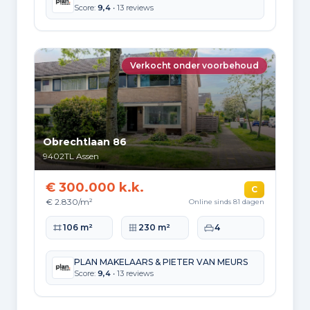
Score:
9,4
• 13 reviews
Verkocht onder voorbehoud
Obrechtlaan 86
9402TL
Assen
€ 300.000 k.k.
C
€ 2.830/m²
Online sinds 81 dagen
Woonoppervlakte
Perceeloppervlakte
Slaapkamers
106 m²
230 m²
4
PLAN MAKELAARS & PIETER VAN MEURS
Score:
9,4
• 13 reviews