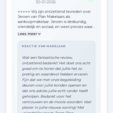
30-01-2026
⭐️⭐️⭐️⭐️⭐️ Wij zijn ontzettend tevreden over
Jeroen van Plan Makelaars als
aankoopmakelaar. Jeroen is deskundig,
vriendelijk en sociaal, en weet precies waar
hij het over heeft. Hij komt zijn afspraken
Lees meer
na, legt alles helder uit en stelt de juiste
vragen — vaak al voordat je zelf doorhebt
REACTIE VAN MAKELAAR
dat je ze had moeten stellen. Wat wij vooral
waarderen, is dat hij echt in ons belang
meedenkt en altijd eerlijk is. Geen gladde
Wat een fantastische review,
verkooppraatjes, maar duidelijk advies waar
ontzettend bedankt! Het doet ons echt
je iets aan hebt. D…
goed om te horen dat jullie het zo
prettig en waardevol hebben ervaren.
Fijn dat we met onze begeleiding
deuren voor jullie konden openen en
dat ons advies jullie echt verder heeft
geholpen. Bedankt voor het
vertrouwen en de mooie woorden. Veel
plezier in jullie nieuwe woning! Met