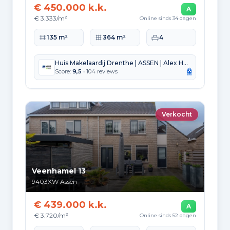
€ 450.000 k.k.
A
€ 3.333/m²
Online sinds 34 dagen
Woonoppervlakte
Perceeloppervlakte
Slaapkamers
135 m²
364 m²
4
Huis Makelaardij Drenthe | ASSEN | Alex Huis
Score:
9,5
• 104 reviews
Verkocht
Veenhamel 13
9403XW
Assen
€ 439.000 k.k.
A
€ 3.720/m²
Online sinds 52 dagen