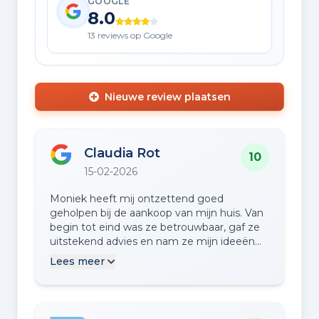
GOOGLE
8.0
13 reviews op Google
Nieuwe review plaatsen
Claudia Rot
10
15-02-2026
Moniek heeft mij ontzettend goed
geholpen bij de aankoop van mijn huis. Van
begin tot eind was ze betrouwbaar, gaf ze
uitstekend advies en nam ze mijn ideeën
en twijfels altijd serieus. Ik kan haar zeker
Lees meer
aanraden als een bekwame, eerlijke, no-
nonsense makelaar.