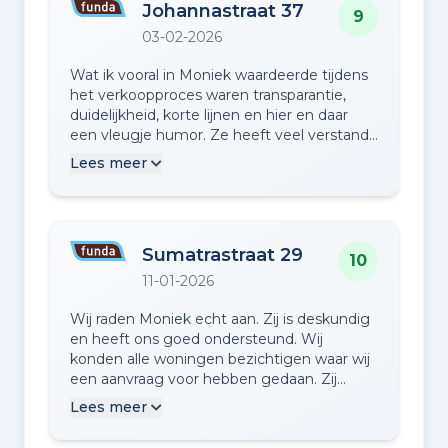
Johannastraat 37
9
03-02-2026
Wat ik vooral in Moniek waardeerde tijdens
het verkoopproces waren transparantie,
duidelijkheid, korte lijnen en hier en daar
een vleugje humor. Ze heeft veel verstand
van zaken en is realistisch. Kortom ik heb
Lees meer
het hele proces van verkoop van mijn
woning als uiterst prettig ervaren!
Sumatrastraat 29
10
11-01-2026
Wij raden Moniek echt aan. Zij is deskundig
en heeft ons goed ondersteund. Wij
konden alle woningen bezichtigen waar wij
een aanvraag voor hebben gedaan. Zij
denkt mee en heeft alle woningen ook
Lees meer
(samen) bekeken voordat wij een bod
hebben gemaakt. Ondersteuning bij