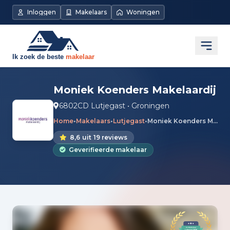
Inloggen
Makelaars
Woningen
Open
Moniek Koenders Makelaardij
6802CD Lutjegast • Groningen
Home
•
Makelaars
•
Lutjegast
•
Moniek Koenders Makelaardij
8,6
uit
19 reviews
Geverifieerde makelaar