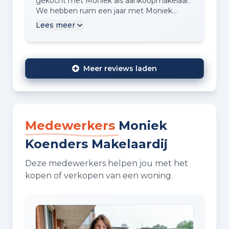
gekocht met Moniek als aankoopmakelaar.
Koenders Makelaardij absoluut aanraden!
We hebben ruim een jaar met Moniek
samen naar een koophuis gezocht in deze
Lees meer
oververhitte huizenmarkt en uiteindelijk
gevonden wat we wilden! Strak
onderhandeld, luisterde goed naar onze
koopwensen en pushte ons nooit, wat heel
Meer reviews laden
fijn was. Ze vertelde het ons ook als we een
huis beter niet konden doen. Moniek heeft
daarnaast veel kennis over bouwtechnische
staat van…
Medewerkers
Moniek
Koenders Makelaardij
Deze medewerkers helpen jou met het
kopen of verkopen van een woning.