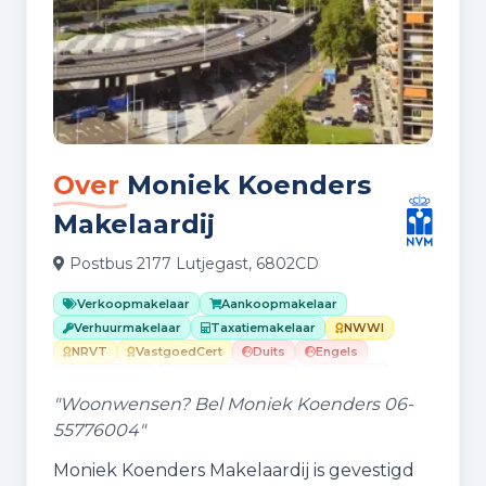
Over
Moniek Koenders
Makelaardij
Postbus 2177 Lutjegast, 6802CD
Verkoopmakelaar
Aankoopmakelaar
Verhuurmakelaar
Taxatiemakelaar
NWWI
NRVT
VastgoedCert
Duits
Engels
Nederlands
Woningfotografie
Recreatie
Woningstyling
Herbestemmen
"Woonwensen? Bel Moniek Koenders 06-
Internetmakelaar
55776004"
Moniek Koenders Makelaardij is gevestigd