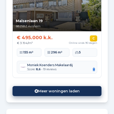
Malsenlaan 19
6825BZ
Arnhem
€ 495.000 k.k.
C
€ 3.194/m²
Online sinds 90 dagen
Woonoppervlakte
Perceeloppervlakte
Slaapkamers
155 m²
296 m²
5
Moniek Koenders Makelaardij
Score:
8,6
• 19 reviews
Meer woningen laden