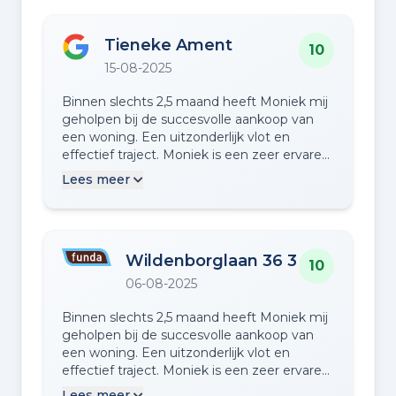
documenten was duidelijk, Moniek nam de
tijd om ingewikkelde documenten aan ons
Tieneke Ament
uit te leggen. Ondersteuning bij het maken
10
van ons bod was ook fijn. Heel positieve
15-08-2025
ervaring en uiteindelijk snel een mooie
woning gekoch…
Binnen slechts 2,5 maand heeft Moniek mij
geholpen bij de succesvolle aankoop van
een woning. Een uitzonderlijk vlot en
effectief traject. Moniek is een zeer ervaren
makelaar met diepgaande kennis van
Lees meer
zaken. Tijdens bezichtigingen kwam ze met
verrassende invalshoeken en zag ze
aandachtspunten die je als koper
gemakkelijk over het hoofd ziet. De
Wildenborglaan 36 3
communicatie is bijzonder prettig: Moniek
10
reageert snel, luistert scherp naar je wensen
06-08-2025
en toetst deze kritisch tijdens
bezichtigingen. Ze denkt actief mee, stelt
Binnen slechts 2,5 maand heeft Moniek mij
de juiste vragen en geeft duidelijk en eerlijk
geholpen bij de succesvolle aankoop van
advies. In de onderhandelingen heeft ze
een woning. Een uitzonderlijk vlot en
zich bovendien krachtig en overtuigend
effectief traject. Moniek is een zeer ervaren
opgesteld, met een uitstekend resultaat.
makelaar met diepgaande kennis van
Lees meer