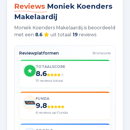
Reviews
Moniek Koenders
Makelaardij
Moniek Koenders Makelaardij is beoordeeld
met een
8.6
uit totaal
19
reviews
Reviewplatformen
Bronscores
TOTAALSCORE
8.6
19 reviews totaal
FUNDA
9.8
6 reviews op Funda