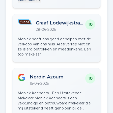
Wat ik daarnaast enorm waardeer, is haar
zaken. Tijdens bezichtigingen kwam ze met
volledige begeleiding van A tot Z. Moniek is
verrassende invalshoeken en zag ze
niet te beroerd om bij iedere bezichtiging
aandachtspunten die je als koper
aanwezig te zijn, ook als het puur om
gemakkelijk over het hoofd ziet. De
oriëntatie gaat. Daarnaast was ze er bij de
Graaf Lodewijkstraat 12
communicatie is bijzonder prettig: Moniek
10
eindinspectie en zelfs bij de notaris. Die
reageert snel, luistert scherp naar je wensen
28-06-2025
toewijding en betrokkenheid maken echt
en toetst deze kritisch tijdens
het verschil. Een buitengewoon kundige én
bezichtigingen…
Moniek heeft ons goed geholpen met de
betrokken makelaar. Van harte aanbevolen!
verkoop van ons huis. Alles verliep vlot en
ze is erg betrokken en meedenkend. Een
top makelaar!
Nordin Azoum
10
15-04-2025
Moniek Koenders - Een Uitstekende
Makelaar Moniek Koenders is een
vakkundige en betrouwbare makelaar die
mij uitstekend heeft geholpen bij de