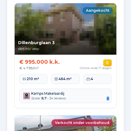
Aangekocht
Dillenburglaan 3
6881NV
Velp
€ 995.000 k.k.
C
€ 4.738/m²
Online sinds 71 dagen
Woonoppervlakte
Perceeloppervlakte
Slaapkamers
210 m²
464 m²
4
Kamps Makelaardij
Score:
9,7
• 34 reviews
Verkocht onder voorbehoud