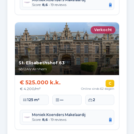
Score:
8,6
• 19 reviews
Verkocht
St. Elisabethshof 63
6812AV
Arnhem
€ 525.000 k.k.
C
€ 4.200/m²
Online sinds 62 dagen
Woonoppervlakte
Perceeloppervlakte
Slaapkamers
125 m²
—
2
Moniek Koenders Makelaardij
Score:
8,6
• 19 reviews