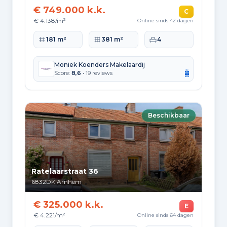
€ 749.000 k.k.
C
€ 4.138/m²
Online sinds 42 dagen
Woonoppervlakte
Perceeloppervlakte
Slaapkamers
181 m²
381 m²
4
Moniek Koenders Makelaardij
Score:
8,6
• 19 reviews
Beschikbaar
Ratelaarstraat 36
6832DK
Arnhem
€ 325.000 k.k.
E
€ 4.221/m²
Online sinds 64 dagen