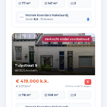
Woonoppervlakte
Perceeloppervlakte
Slaapkamers
77 m²
147 m²
3
Moniek Koenders Makelaardij
Score:
8,6
• 19 reviews
Verkocht onder voorbehoud
Tulpstraat 9
6813DS
Arnhem
€ 419.000 k.k.
E
€ 5.372/m²
Online sinds 51 dagen
Woonoppervlakte
Perceeloppervlakte
Slaapkamers
78 m²
108 m²
3
Moniek Koenders Makelaardij