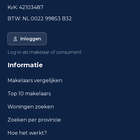
Hoekwoningen
46
KvK: 42103487
Appartementen
33
BTW: NL 0022 99853 B32
Tussenwoningen
67
Vrijstaande woningen
311
Inloggen
Twee-onder-één-kap woningen
125
Log in als makelaar of consument.
Informatie
Bouwperiode van panden
2
Voor 1700
Makelaars vergelijken
59
1700 tot 1900
Top 10 makelaars
38
1900 tot 1925
Woningen zoeken
Zoeken per provincie
36
1925 tot 1950
Hoe het werkt?
106
1950 tot 1970