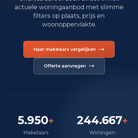
2023
EUR 372.000
actuele woningaanbod met slimme
2024
EUR 423.000
filters op plaats, prijs en
woonoppervlakte.
2025
EUR 426.000
Naar makelaars vergelijken
Samenstelling van bewoners
Offerte aanvragen
Leeftijdsopbouw
65+: 285
0-15: 335
15-25: 195
25-45: 335
45-65: 355
Opleidingsniveau
Hoger
240
5.950
244.667
+
+
Praktisch
230
Makelaars
Woningen