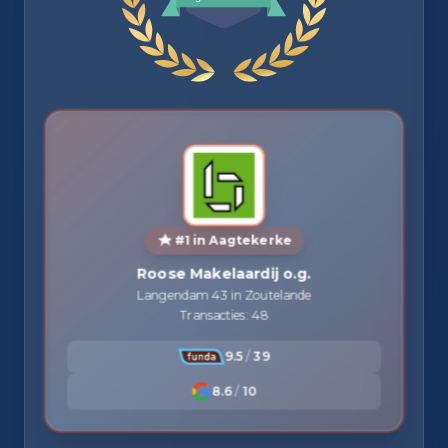
#1 in Aagtekerke
Roose Makelaardij o.g.
Langendam 43 in Zoutelande
Transacties: 48
9.5
/
39
8.6
/
10