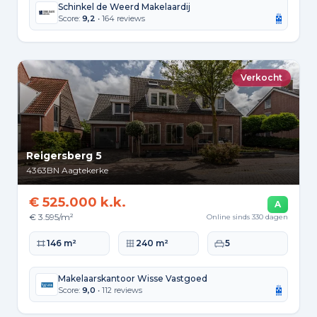
Schinkel de Weerd Makelaardij
Score:
9,2
• 164 reviews
Verkocht
Reigersberg 5
4363BN
Aagtekerke
€ 525.000 k.k.
A
€ 3.595/m²
Online sinds 330 dagen
Woonoppervlakte
Perceeloppervlakte
Slaapkamers
146 m²
240 m²
5
Makelaarskantoor Wisse Vastgoed
Score:
9,0
• 112 reviews