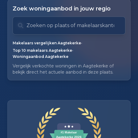
Zoek woningaanbod in jouw regio
Zoek op plaats of makelaarskantoor
Typ om te zoeken. Gebruik pijl omlaag en pijl om
Zoeksuggesties verborgen.
•
Makelaars vergelijken Aagtekerke
•
Top 10 makelaars Aagtekerke
Woningaanbod Aagtekerke
Vergelijk verkochte woningen in Aagtekerke of
bekijk direct het actuele aanbod in deze plaats.