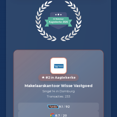
#2 in Aagtekerke
Makelaarskantoor Wisse Vastgoed
Singel 14 in Domburg
Transacties: 233
9.1
/
92
8.7
/
20