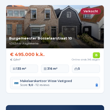
Verkocht
Burgemeester Bosselaarstraat 10
4363AW
Aagtekerke
€ 495.000 k.k.
B
€ 0/m²
Online sinds 345 dagen
Woonoppervlakte
Perceeloppervlakte
Slaapkamers
135 m²
316 m²
5
Makelaarskantoor Wisse Vastgoed
Score:
9,0
• 112 reviews