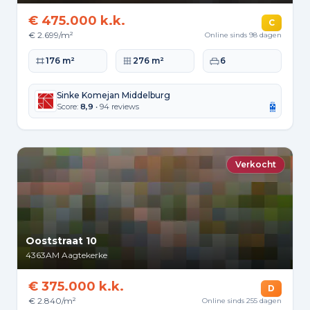
€ 475.000 k.k.
C
€ 2.699/m²
Online sinds 98 dagen
Woonoppervlakte
Perceeloppervlakte
Slaapkamers
176 m²
276 m²
6
Sinke Komejan Middelburg
Score:
8,9
• 94 reviews
Verkocht
Ooststraat 10
4363AM
Aagtekerke
€ 375.000 k.k.
D
€ 2.840/m²
Online sinds 255 dagen