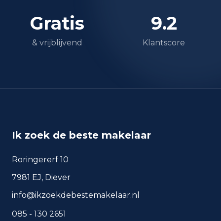
Middelbaar
Gratis
9.2
570
Herkomst inwoners (2025)
& vrijblijvend
Klantscore
Europa
45
Nederland
1.385
Buiten Europa
70
Ik zoek de beste makelaar
Roringererf 10
Woningvoorraad en
7981 EJ, Diever
bouwperiodes
info@ikzoekdebestemakelaar.nl
Soorten woningen
085 - 130 2651