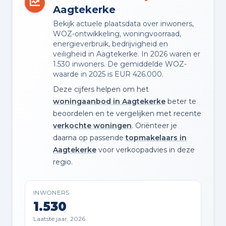
Aagtekerke
Bekijk actuele plaatsdata over inwoners,
WOZ-ontwikkeling, woningvoorraad,
energieverbruik, bedrijvigheid en
veiligheid in Aagtekerke. In 2026 waren er
1.530 inwoners. De gemiddelde WOZ-
waarde in 2025 is EUR 426.000.
Deze cijfers helpen om het
woningaanbod in Aagtekerke
beter te
beoordelen en te vergelijken met recente
verkochte woningen
. Oriënteer je
daarna op passende
topmakelaars in
Aagtekerke
voor verkoopadvies in deze
regio.
INWONERS
1.530
Laatste jaar: 2026