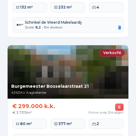
Woonoppervlakte
Perceeloppervlakte
Slaapkamers
132 m²
232 m²
4
Schinkel de Weerd Makelaardij
Score:
9,2
• 164 reviews
Verkocht
Burgemeester Bosselaarstraat 21
4363AV
Aagtekerke
€ 299.000 k.k.
E
€ 3.737/m²
Online sinds 324 dagen
Woonoppervlakte
Perceeloppervlakte
Slaapkamers
80 m²
377 m²
2