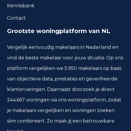
Kennisbank
104
1970 tot 1980
Contact
74
1980 tot 1990
Grootste woningplatform van NL
97
1990 tot 2000
Vergelijk eenvoudig makelaars in Nederland en
85
2000 tot 2010
vind de beste makelaar voor jouw situatie. Op ons
48
2010 tot 2020
platform vergelijken we 5.950 makelaars op basis
44
2020 en later
van objectieve data, prestaties en geverifieerde
klantervaringen. Daarnaast doorzoek je direct
244.667 woningen via ons woningplatform, zodat
Energie en duurzaamheid
je makelaars vergelijken en woningen zoeken
Energielabelverdeling
slim combineert. Zo maak jij een betrouwbare
Label A
Label B