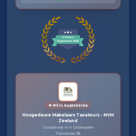
#3 in Aagtekerke
Hoogedeure Makelaars Taxateurs - NVM
Zeeland
Dorpsstraat 41 in Oostkapelle
Transacties: 58