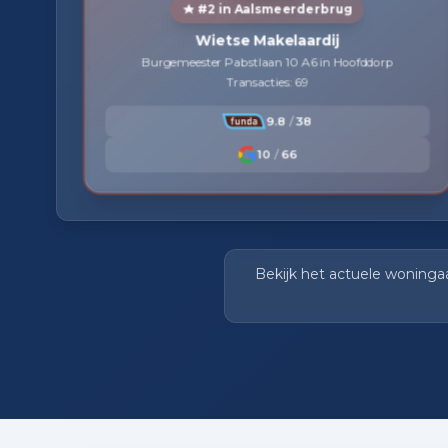
#2 in Aalsmeerderbrug
Wietse Makelaardij
Burgemeester Pabstlaan 10 A6 in Hoofddorp
Transacties: 69
9.8
/
38
10
/
66
Bekijk het actuele woningaa