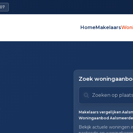
007
Home
Makelaars
Won
Zoek woningaanbod
Zoek op plaats of mak
Typ om te zoeken. Geb
Zoeksuggesties verbor
g
Makelaars vergelijken Aal
Woningaanbod Aalsmeerde
Bekijk actuele woningen i