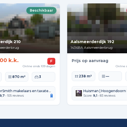
Beschikbaar
erdijk 210
Aalsmeerderdijk 192
eerderbrug
1436BA
Aalsmeerderbrug
00 k.k.
Prijs op aanvraag
F
Online sinds 109 dagen
Online 
Woonoppervlakte
Perceeloppervla
238 m²
—
lakte
Perceeloppervlakte
Slaapkamers
870 m²
3
BorgerSmith makelaars en taxateurs
Huisman | Hoogendoorn 
9,7
• 105 reviews
Score:
9,1
• 83 reviews