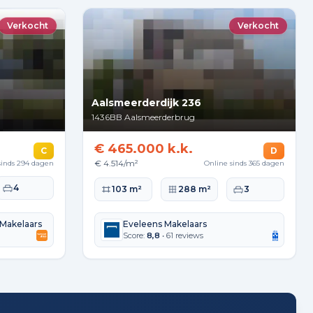
Verkocht
Verkocht
Aalsmeerderdijk 236
1436BB
Aalsmeerderbrug
€ 465.000 k.k.
C
D
€ 4.514/m²
sinds 294 dagen
Online sinds 365 dagen
kte
Slaapkamers
4
Woonoppervlakte
Perceeloppervlakte
Slaapkamers
103 m²
288 m²
3
Makelaars
Eveleens Makelaars
Score:
8,8
• 61 reviews