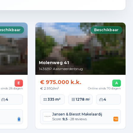
eschikbaar
Beschikbaar
Molenweg 41
1436BP
Aalsmeerderbrug
€ 975.000 k.k.
E
A
€ 2.910/m²
 sinds 28 dagen
Online sinds 70 dagen
kte
Slaapkamers
Woonoppervlakte
Perceeloppervlakte
Slaapkamers
4
335 m²
1278 m²
4
Jansen & Biesot Makelaardij
Score:
9,5
• 28 reviews