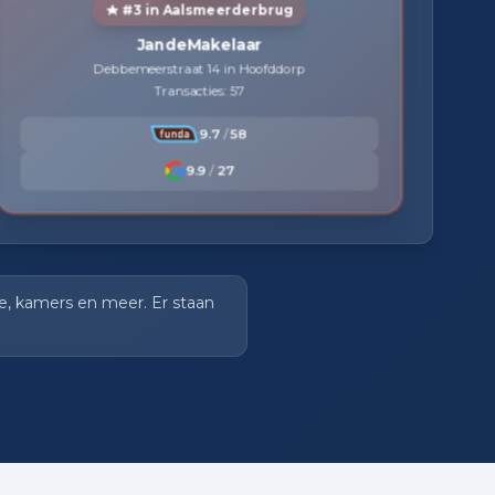
#3 in Aalsmeerderbrug
JandeMakelaar
Debbemeerstraat 14 in Hoofddorp
Transacties: 57
9.7
/
58
9.9
/
27
te, kamers en meer. Er staan