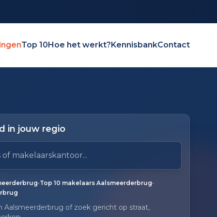
ingen
Top 10
Hoe het werkt?
Kennisbank
Contact
 in jouw regio
elaarskantoor
ruik pijl omlaag en pijl omhoog om door resultaten te 
gen.
•
•
smeerderbrug
Top 10 makelaars Aalsmeerderbrug
rbrug
n Aalsmeerderbrug of zoek gericht op straat,