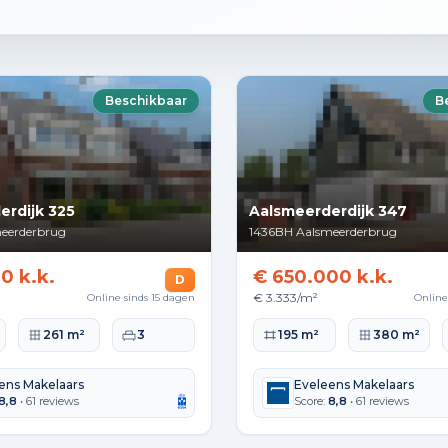
Beschikbaar
B
erdijk 325
Aalsmeerderdijk 347
eerderbrug
1436BH
Aalsmeerderbrug
0 k.k.
€ 650.000 k.k.
D
€ 3.333/m²
Online sinds 15 dagen
Online
lakte
Perceeloppervlakte
Slaapkamers
Woonoppervlakte
Perceeloppervla
261 m²
3
195 m²
380 m²
ens Makelaars
Eveleens Makelaars
8,8
• 61 reviews
Score:
8,8
• 61 reviews