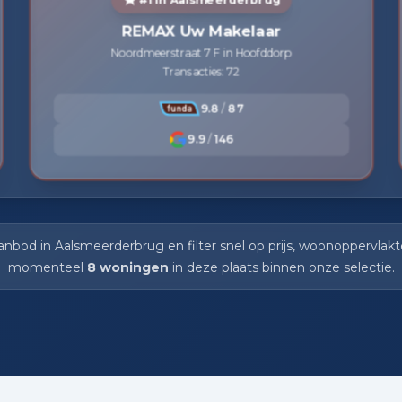
#1 in Aalsmeerderbrug
REMAX Uw Makelaar
Noordmeerstraat 7 F in Hoofddorp
Transacties: 72
9.8
/
87
9.9
/
146
nbod in Aalsmeerderbrug en filter snel op prijs, woonoppervlak
momenteel
8 woningen
in deze plaats binnen onze selectie.