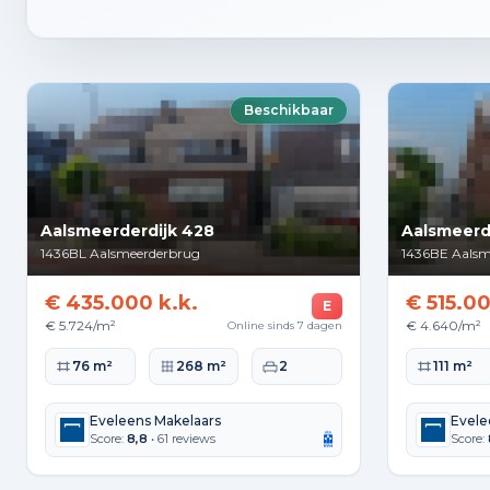
Beschikbaar
Aalsmeerderdijk 428
Aalsmeerd
1436BL
Aalsmeerderbrug
1436BE
Aalsm
€ 435.000 k.k.
€ 515.00
E
€ 5.724/m²
€ 4.640/m²
Online sinds 7 dagen
Woonoppervlakte
Perceeloppervlakte
Slaapkamers
Woonopperv
76 m²
268 m²
2
111 m²
Eveleens Makelaars
Evele
Score:
8,8
• 61 reviews
Score: