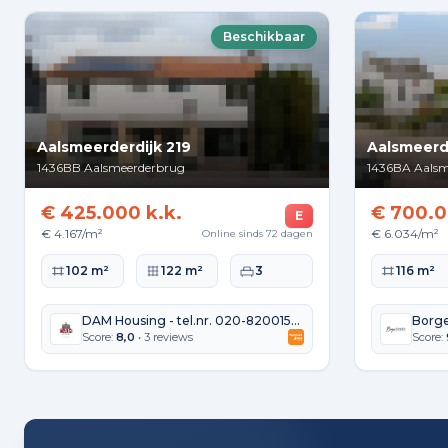
Beschikbaar
Aalsmeerderdijk 219
Aalsmeerd
1436BB
Aalsmeerderbrug
1436BA
Aalsm
€ 425.000 k.k.
€ 700.0
E
€ 4.167/m²
€ 6.034/m²
Online sinds 72 dagen
Woonoppervlakte
Perceeloppervlakte
Slaapkamers
Woonopperv
102 m²
122 m²
3
116 m²
DAM Housing - tel.nr. 020-8200159 | DAMhousing.nl
Score:
8,0
• 3 reviews
Score: