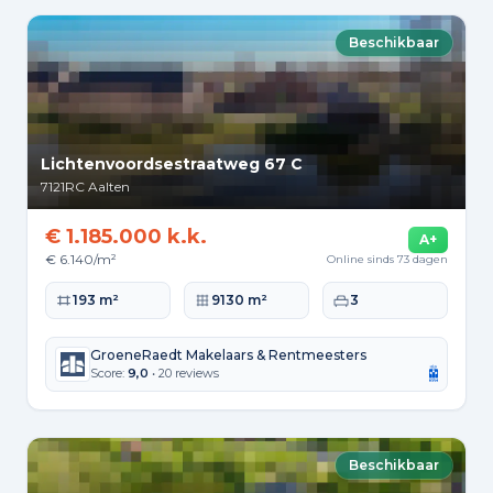
Beschikbaar
Lichtenvoordsestraatweg 67 C
7121RC
Aalten
€ 1.185.000 k.k.
A+
€ 6.140/m²
Online sinds 73 dagen
Woonoppervlakte
Perceeloppervlakte
Slaapkamers
193 m²
9130 m²
3
GroeneRaedt Makelaars & Rentmeesters
Score:
9,0
• 20 reviews
Beschikbaar