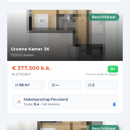
Beschikbaar
Groene Kamer 36
7121GV
Aalten
€ 377.500 k.k.
A+
€ 5.720/m²
Online sinds 44 dagen
Woonoppervlakte
Perceeloppervlakte
Slaapkamers
66 m²
—
2
Makelaarschap Flevoland
Score:
9,4
• 146 reviews
Beschikbaar