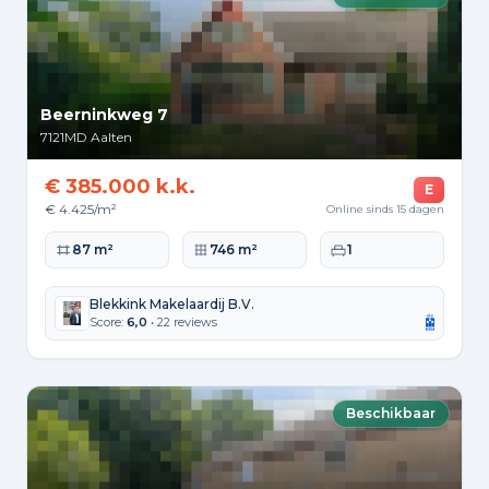
Beerninkweg 7
7121MD
Aalten
€ 385.000 k.k.
E
€ 4.425/m²
Online sinds 15 dagen
Woonoppervlakte
Perceeloppervlakte
Slaapkamers
87 m²
746 m²
1
Blekkink Makelaardij B.V.
Score:
6,0
• 22 reviews
Beschikbaar