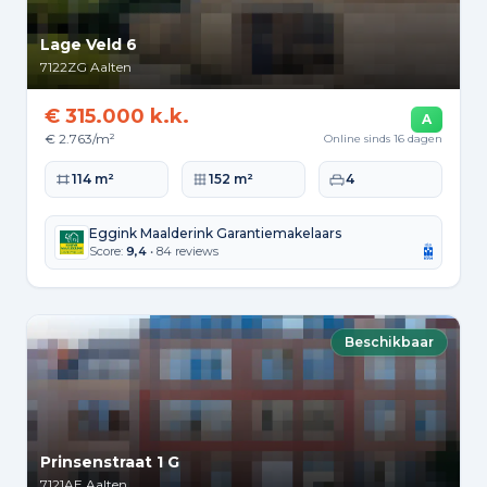
Lage Veld 6
7122ZG
Aalten
€ 315.000 k.k.
A
€ 2.763/m²
Online sinds 16 dagen
Woonoppervlakte
Perceeloppervlakte
Slaapkamers
114 m²
152 m²
4
Eggink Maalderink Garantiemakelaars
Score:
9,4
• 84 reviews
Beschikbaar
Prinsenstraat 1 G
7121AE
Aalten