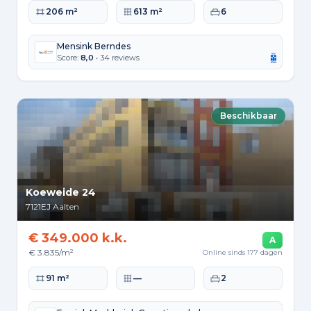
Woonoppervlakte
Perceeloppervlakte
Slaapkamers
206 m²
613 m²
6
Mensink Berndes
Score:
8,0
• 34 reviews
Beschikbaar
Koeweide 24
7121EJ
Aalten
€ 349.000 k.k.
A
€ 3.835/m²
Online sinds 177 dagen
Woonoppervlakte
Perceeloppervlakte
Slaapkamers
91 m²
—
2