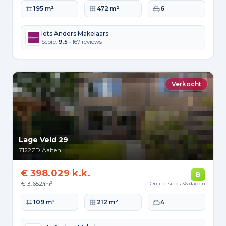
Woonoppervlakte
Perceeloppervlakte
Slaapkamers
195 m²
472 m²
6
Iets Anders Makelaars
Score:
9,5
• 167 reviews
Verkocht
Lage Veld 29
7122ZD
Aalten
€ 398.029 k.k.
B
€ 3.652/m²
Online sinds 36 dagen
Woonoppervlakte
Perceeloppervlakte
Slaapkamers
109 m²
212 m²
4