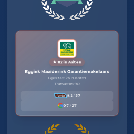
#2 in Aalten
Eggink Maalderink Garantiemakelaars
Dijkstraat 26 in Aalten
Transacties: 90
9.2
/
57
9.7
/
27