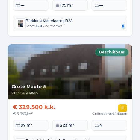
Woonoppervlakte
Perceeloppervlakte
Slaapkamers
—
175 m²
—
Blekkink Makelaardij B.V.
Score:
6,0
• 22 reviews
Beschikbaar
Grote Maote 5
7123CA
Aalten
€ 329.500 k.k.
C
€ 3.397/m²
Online sinds 64 dagen
Woonoppervlakte
Perceeloppervlakte
Slaapkamers
97 m²
223 m²
4