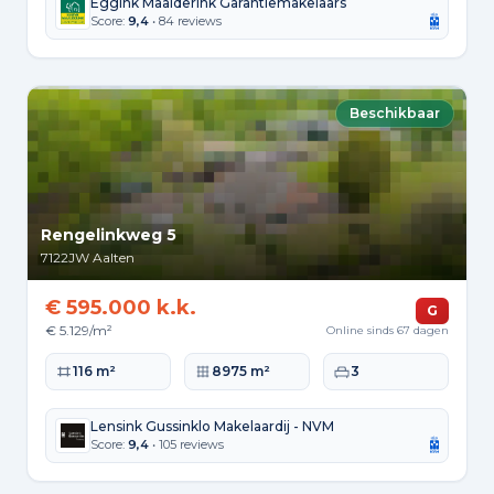
Eggink Maalderink Garantiemakelaars
Score:
9,4
• 84 reviews
Beschikbaar
Rengelinkweg 5
7122JW
Aalten
€ 595.000 k.k.
G
€ 5.129/m²
Online sinds 67 dagen
Woonoppervlakte
Perceeloppervlakte
Slaapkamers
116 m²
8975 m²
3
Lensink Gussinklo Makelaardij - NVM
Score:
9,4
• 105 reviews