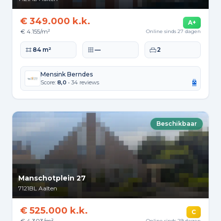
€ 349.000 k.k.
A+
€ 4.155/m²
Online sinds 27 dagen
Woonoppervlakte
Perceeloppervlakte
Slaapkamers
84 m²
—
2
Mensink Berndes
Score:
8,0
• 34 reviews
Beschikbaar
Manschotplein 27
7121BL
Aalten
€ 525.000 k.k.
C
€ 4.303/m²
Online sinds 29 dagen