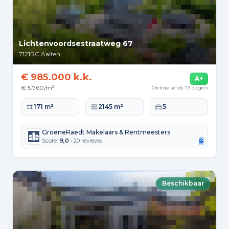
Lichtenvoordsestraatweg 67
7121RC
Aalten
€ 985.000 k.k.
A+
€ 5.760/m²
Online sinds 73 dagen
Woonoppervlakte
Perceeloppervlakte
Slaapkamers
171 m²
2145 m²
5
GroeneRaedt Makelaars & Rentmeesters
Score:
9,0
• 20 reviews
Beschikbaar