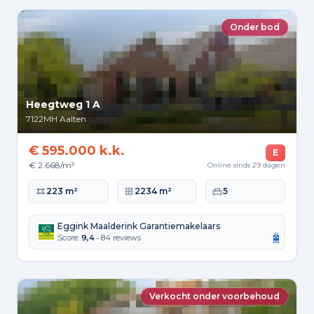
Onder bod
Heegtweg 1 A
7122MH
Aalten
€ 595.000 k.k.
E
€ 2.668/m²
Online sinds 29 dagen
Woonoppervlakte
Perceeloppervlakte
Slaapkamers
223 m²
2234 m²
5
Eggink Maalderink Garantiemakelaars
Score:
9,4
• 84 reviews
Verkocht onder voorbehoud