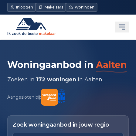
Inloggen
Makelaars
Woningen
Open
Woningaanbod in
Aalten
Zoeken in
172 woningen
in Aalten
Aangesloten bij:
Zoek woningaanbod in jouw regio
Zoek op plaats of makelaarskantoor
Typ om te zoeken. Gebruik pijl omlaag en pijl om