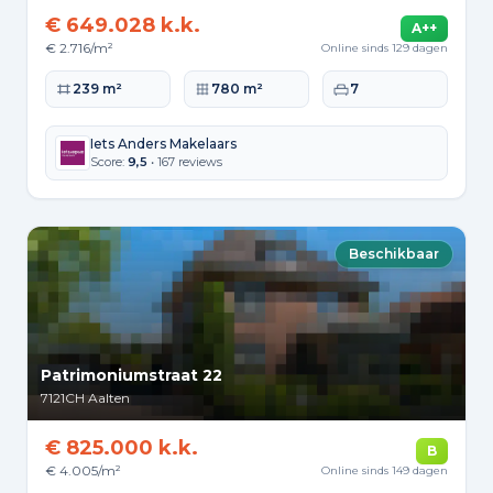
€ 649.028 k.k.
A++
€ 2.716/m²
Online sinds 129 dagen
Woonoppervlakte
Perceeloppervlakte
Slaapkamers
239 m²
780 m²
7
Iets Anders Makelaars
Score:
9,5
• 167 reviews
Beschikbaar
Patrimoniumstraat 22
7121CH
Aalten
€ 825.000 k.k.
B
€ 4.005/m²
Online sinds 149 dagen