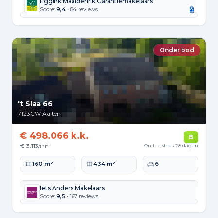
Eggink Maalderink Garantiemakelaars
Score:
9,4
• 84 reviews
Onder bod
't Slaa 66
7123CW
Aalten
€ 498.066 k.k.
B
€ 3.113/m²
Online sinds 28 dagen
Woonoppervlakte
Perceeloppervlakte
Slaapkamers
160 m²
434 m²
6
Iets Anders Makelaars
Score:
9,5
• 167 reviews