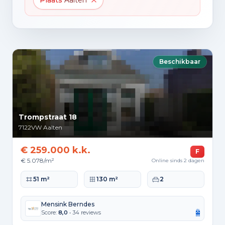
Plaats
Aalten
Beschikbaar
Trompstraat 18
7122VW
Aalten
€ 259.000 k.k.
F
€ 5.078/m²
Online sinds 2 dagen
Woonoppervlakte
Perceeloppervlakte
Slaapkamers
51 m²
130 m²
2
Mensink Berndes
Score:
8,0
• 34 reviews