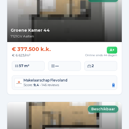
Groene Kamer 44
7121GV
Aalten
€ 377.500 k.k.
A+
€ 6.623/m²
Online sinds 44 dagen
Woonoppervlakte
Perceeloppervlakte
Slaapkamers
57 m²
—
2
Makelaarschap Flevoland
Score:
9,4
• 146 reviews
Beschikbaar