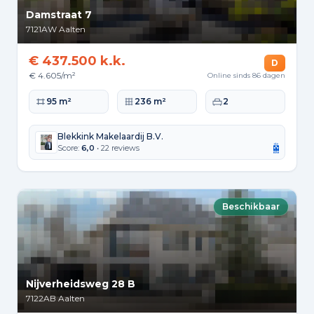
Damstraat 7
7121AW
Aalten
€ 437.500 k.k.
D
€ 4.605/m²
Online sinds 86 dagen
Woonoppervlakte
Perceeloppervlakte
Slaapkamers
95 m²
236 m²
2
Blekkink Makelaardij B.V.
Score:
6,0
• 22 reviews
Beschikbaar
Nijverheidsweg 28 B
7122AB
Aalten