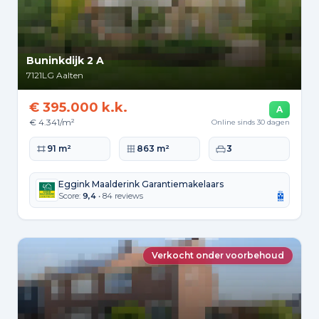
Buninkdijk 2 A
7121LG
Aalten
€ 395.000 k.k.
A
€ 4.341/m²
Online sinds 30 dagen
Woonoppervlakte
Perceeloppervlakte
Slaapkamers
91 m²
863 m²
3
Eggink Maalderink Garantiemakelaars
Score:
9,4
• 84 reviews
Verkocht onder voorbehoud