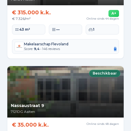
€ 315.000 k.k.
A+
€ 7.326/m²
Online sinds 44 dagen
Woonoppervlakte
Perceeloppervlakte
Slaapkamers
43 m²
—
1
Makelaarschap Flevoland
Score:
9,4
• 146 reviews
Beschikbaar
Nassaustraat 9
7121DG
Aalten
€ 35.000 k.k.
Online sinds 48 dagen