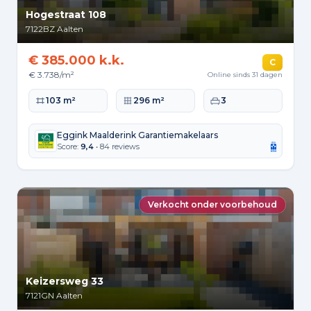
Hogestraat 108
7122BZ
Aalten
€ 385.000 k.k.
C
€ 3.738/m²
Online sinds 31 dagen
Woonoppervlakte
Perceeloppervlakte
Slaapkamers
103 m²
296 m²
3
Eggink Maalderink Garantiemakelaars
Score:
9,4
• 84 reviews
Verkocht onder voorbehoud
Keizersweg 33
7121GN
Aalten