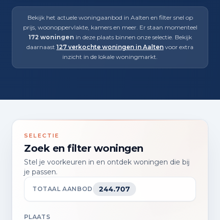
Bekijk het actuele woningaanbod in Aalten en filter snel op
prijs, woonoppervlakte, kamers en meer. Er staan momenteel
172 woningen
in deze plaats binnen onze selectie. Bekijk
daarnaast
127 verkochte woningen in Aalten
voor extra
inzicht in de lokale woningmarkt.
SELECTIE
Zoek en filter woningen
Stel je voorkeuren in en ontdek woningen die bij
je passen.
244.707
TOTAAL AANBOD
PLAATS