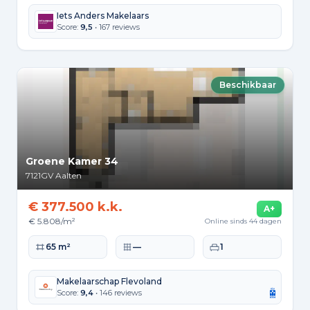
Iets Anders Makelaars
Score:
9,5
• 167 reviews
Beschikbaar
Groene Kamer 34
7121GV
Aalten
€ 377.500 k.k.
A+
€ 5.808/m²
Online sinds 44 dagen
Woonoppervlakte
Perceeloppervlakte
Slaapkamers
65 m²
—
1
Makelaarschap Flevoland
Score:
9,4
• 146 reviews