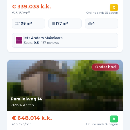
€ 339.033 k.k.
C
€ 3.139/m²
Online sinds 35 dagen
Woonoppervlakte
Perceeloppervlakte
Slaapkamers
108 m²
177 m²
4
Iets Anders Makelaars
Score:
9,5
• 167 reviews
Onder bod
Parallelweg 14
7121VA
Aalten
€ 648.014 k.k.
A
€ 3.323/m²
Online sinds 36 dagen