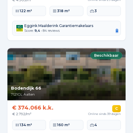
Woonoppervlakte
Perceeloppervlakte
Slaapkamers
122 m²
318 m²
3
Eggink Maalderink Garantiemakelaars
Score:
9,4
• 84 reviews
Beschikbaar
Bodendijk 66
7121GL
Aalten
€ 374.066 k.k.
C
€ 2.792/m²
Online sinds 39 dagen
Woonoppervlakte
Perceeloppervlakte
Slaapkamers
134 m²
160 m²
4