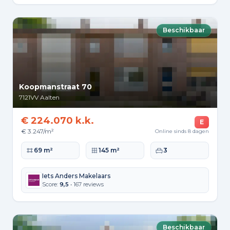
Beschikbaar
Koopmanstraat 70
7121VV
Aalten
€ 224.070 k.k.
E
€ 3.247/m²
Online sinds 8 dagen
Woonoppervlakte
Perceeloppervlakte
Slaapkamers
69 m²
145 m²
3
Iets Anders Makelaars
Score:
9,5
• 167 reviews
Beschikbaar