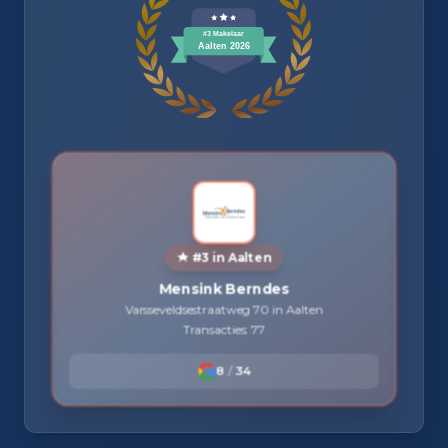
#3 in Aalten
Mensink Berndes
Varsseveldsestraatweg 70 in Aalten
Transacties: 77
8
/
34