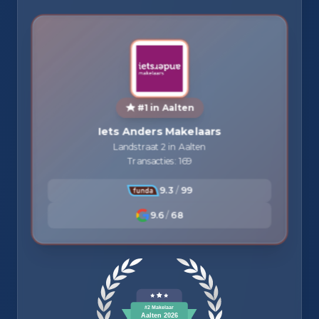
#1 in Aalten
Iets Anders Makelaars
Landstraat 2 in Aalten
Transacties: 169
9.3
/
99
9.6
/
68