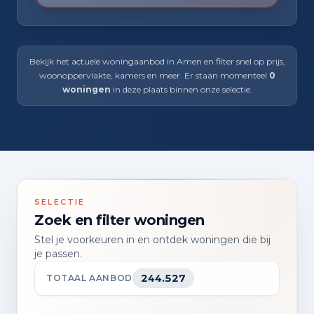
Bekijk het actuele woningaanbod in Amen en filter snel op prijs,
woonoppervlakte, kamers en meer. Er staan momenteel
0
woningen
in deze plaats binnen onze selectie.
SELECTIE
Zoek en filter woningen
Stel je voorkeuren in en ontdek woningen die bij
je passen.
244.527
TOTAAL AANBOD