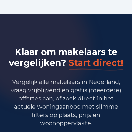
Inwoners per jaar in Amen
2021
105
2022
115
2023
110
2024
120
2025
120
Klaar om makelaars te
2026
115
vergelijken?
Start direct!
WOZ-waarde per jaar
Jaar
Gemiddelde WOZ
Vergelijk alle makelaars in Nederland,
WOZ-waarde per jaar in Amen
2021
EUR 399.026
vraag vrijblijvend en gratis (meerdere)
2022
EUR 430.077
offertes aan, of zoek direct in het
2023
EUR 514.051
actuele woningaanbod met slimme
2024
EUR 533.077
filters op plaats, prijs en
woonoppervlakte.
2025
EUR 570.026