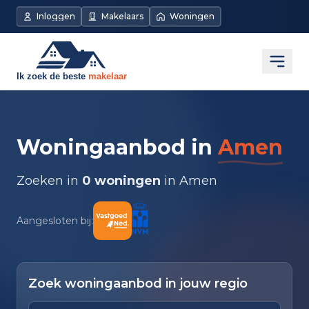
Inloggen
Makelaars
Woningen
Open
Woningaanbod in
Amen
Zoeken in
0 woningen
in Amen
Aangesloten bij:
Zoek woningaanbod in jouw regio
Zoek op plaats of makelaarskantoor
Typ om te zoeken. Gebruik pijl omlaag en pijl om