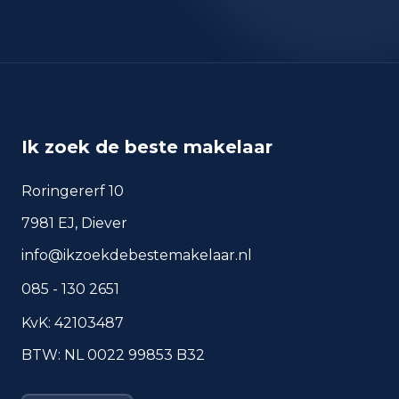
Europa
0
Nederland
114
Buiten Europa
5
Ik zoek de beste makelaar
Roringererf 10
Woningvoorraad en
7981 EJ, Diever
bouwperiodes
info@ikzoekdebestemakelaar.nl
Soorten woningen
085 - 130 2651
Appartementen
4
KvK: 42103487
Vrijstaande woningen
35
BTW: NL 0022 99853 B32
Bouwperiode van panden