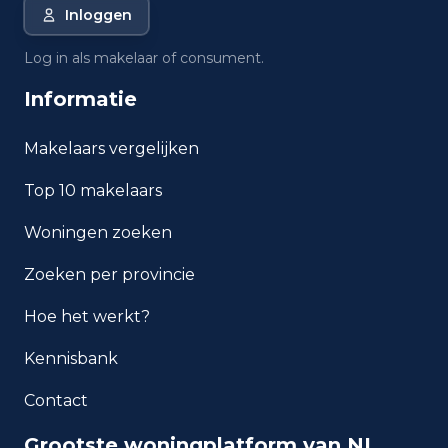
Inloggen
0
Voor 1700
Log in als makelaar of consument.
2
1700 tot 1900
Informatie
10
1900 tot 1925
Makelaars vergelijken
7
1925 tot 1950
Top 10 makelaars
12
1950 tot 1970
Woningen zoeken
3
1970 tot 1980
Zoeken per provincie
2
1980 tot 1990
Hoe het werkt?
1
1990 tot 2000
Kennisbank
4
2000 tot 2010
Contact
2
2010 tot 2020
Grootste woningplatform van NL