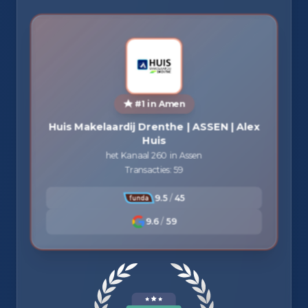
#1 in Amen
Huis Makelaardij Drenthe | ASSEN | Alex
Huis
het Kanaal 260 in Assen
Transacties: 59
9.5
/
45
9.6
/
59