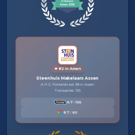
#2 in Amen
Steenhuis Makelaars Assen
A.H.G. Fokkerstraat 38 in Assen
Transacties: 135
9.7
/
156
8.7
/
60