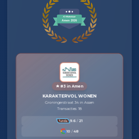
#3 in Amen
KARAKTERVOL WONEN
Groningerstraat 34 in Assen
Transacties: 18
9.6
/
21
10
/
48