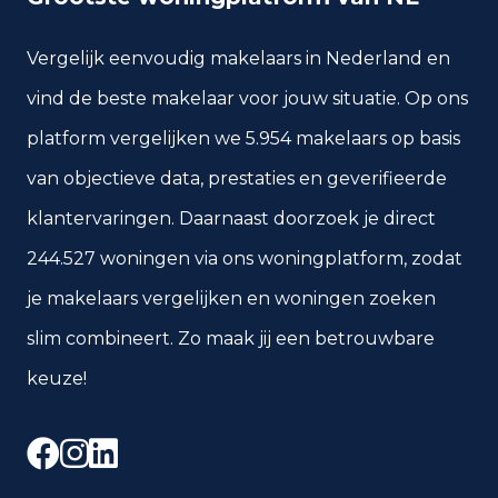
0
2020 en later
Vergelijk eenvoudig makelaars in Nederland en
vind de beste makelaar voor jouw situatie. Op ons
platform vergelijken we 5.954 makelaars op basis
Energie en duurzaamheid
van objectieve data, prestaties en geverifieerde
Energielabelverdeling
klantervaringen. Daarnaast doorzoek je direct
Label G
Label A
11
8
244.527 woningen via ons woningplatform, zodat
je makelaars vergelijken en woningen zoeken
Label C
Label F
7
5
slim combineert. Zo maak jij een betrouwbare
Label B
Label E
keuze!
3
3
Label D
Label A+
Facebook
Instagram
LinkedIn
2
1