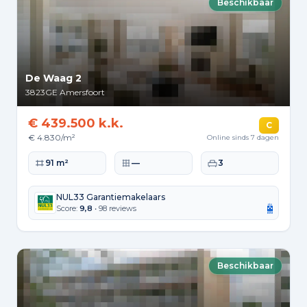
Beschikbaar
De Waag 2
3823GE
Amersfoort
€ 439.500 k.k.
C
€ 4.830/m²
Online sinds 7 dagen
Woonoppervlakte
Perceeloppervlakte
Slaapkamers
91 m²
—
3
NUL33 Garantiemakelaars
Score:
9,8
• 98 reviews
Beschikbaar