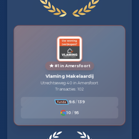
#1 in Amersfoort
Vlaming Makelaardij
Utrechtseweg 40 in Amersfoort
Transacties: 102
9.6
/
139
10
/
95