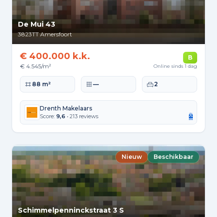
De Mui 43
3823TT
Amersfoort
€ 400.000 k.k.
B
€ 4.545/m²
Online sinds 1 dag
Woonoppervlakte
Perceeloppervlakte
Slaapkamers
88 m²
—
2
Drenth Makelaars
Score:
9,6
• 213 reviews
Nieuw
Beschikbaar
Schimmelpenninckstraat 3 S