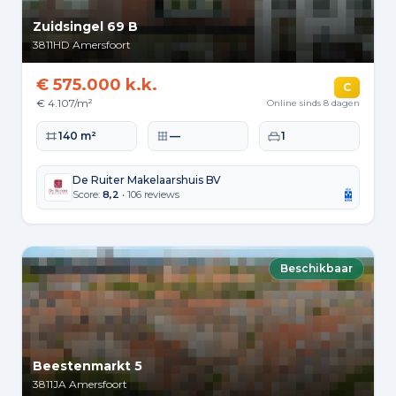
Zuidsingel 69 B
3811HD
Amersfoort
€ 575.000 k.k.
C
€ 4.107/m²
Online sinds 8 dagen
Woonoppervlakte
Perceeloppervlakte
Slaapkamers
140 m²
—
1
De Ruiter Makelaarshuis BV
Score:
8,2
• 106 reviews
Beschikbaar
Beestenmarkt 5
3811JA
Amersfoort