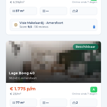
€ 6.316/m²
Online sinds 7 dagen
Woonoppervlakte
Perceeloppervlakte
Slaapkamers
57 m²
—
2
Visie Makelaardij - Amersfoort
Score:
9,5
• 130 reviews
Beschikbaar
Lage Boog 40
3824EG
Amersfoort
€ 1.775 p/m
A
€ 23/m²
Online sinds 7 dagen
Woonoppervlakte
Perceeloppervlakte
Slaapkamers
77 m²
—
2