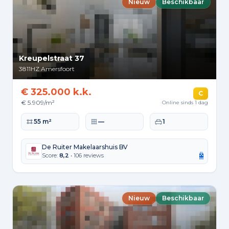
Nieuw
Beschikbaar
Kreupelstraat 37
3811HZ
Amersfoort
€ 325.000 k.k.
C
€ 5.909/m²
Online sinds 1 dag
Woonoppervlakte
Perceeloppervlakte
Slaapkamers
55 m²
—
1
De Ruiter Makelaarshuis BV
Score:
8,2
• 106 reviews
Nieuw
Beschikbaar