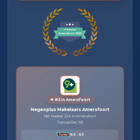
#3 in Amersfoort
Negenplus Makelaars Amersfoort
Het Masker 234 in Amersfoort
Transacties: 155
9.5
/
63