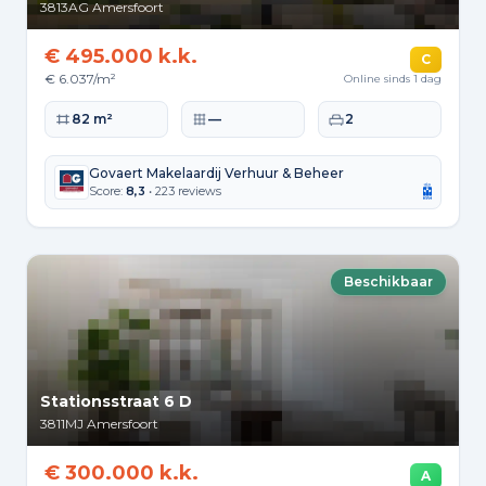
3813AG
Amersfoort
€ 495.000 k.k.
C
€ 6.037/m²
Online sinds 1 dag
Woonoppervlakte
Perceeloppervlakte
Slaapkamers
82 m²
—
2
Govaert Makelaardij Verhuur & Beheer
Score:
8,3
• 223 reviews
Beschikbaar
Stationsstraat 6 D
3811MJ
Amersfoort
€ 300.000 k.k.
A