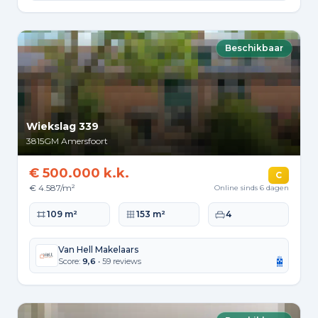
Beschikbaar
Wiekslag 339
3815GM
Amersfoort
€ 500.000 k.k.
C
€ 4.587/m²
Online sinds 6 dagen
Woonoppervlakte
Perceeloppervlakte
Slaapkamers
109 m²
153 m²
4
Van Hell Makelaars
Score:
9,6
• 59 reviews