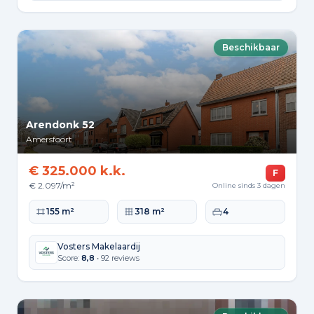
Beschikbaar
Arendonk 52
Amersfoort
€ 325.000 k.k.
F
€ 2.097/m²
Online sinds 3 dagen
Woonoppervlakte
Perceeloppervlakte
Slaapkamers
155 m²
318 m²
4
Vosters Makelaardij
Score:
8,8
• 92 reviews