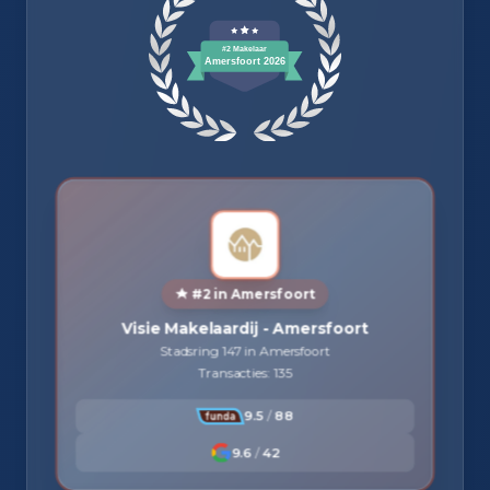
#2 in Amersfoort
Visie Makelaardij - Amersfoort
Stadsring 147 in Amersfoort
Transacties: 135
9.5
/
88
9.6
/
42