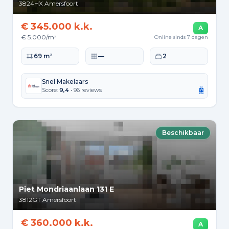
3824HX
Amersfoort
€ 345.000 k.k.
A
€ 5.000/m²
Online sinds 7 dagen
Woonoppervlakte
Perceeloppervlakte
Slaapkamers
69 m²
—
2
Snel Makelaars
Score:
9,4
• 96 reviews
Beschikbaar
Piet Mondriaanlaan 131 E
3812GT
Amersfoort
€ 360.000 k.k.
A