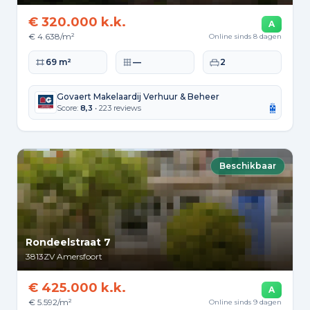
€ 320.000 k.k.
A
€ 4.638/m²
Online sinds 8 dagen
Woonoppervlakte
Perceeloppervlakte
Slaapkamers
69 m²
—
2
Govaert Makelaardij Verhuur & Beheer
Score:
8,3
• 223 reviews
Beschikbaar
Rondeelstraat 7
3813ZV
Amersfoort
€ 425.000 k.k.
A
€ 5.592/m²
Online sinds 9 dagen