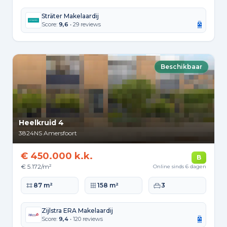
Sträter Makelaardij
Score:
9,6
• 29 reviews
Beschikbaar
Heelkruid 4
3824NS
Amersfoort
€ 450.000 k.k.
B
€ 5.172/m²
Online sinds 6 dagen
Woonoppervlakte
Perceeloppervlakte
Slaapkamers
87 m²
158 m²
3
Zijlstra ERA Makelaardij
Score:
9,4
• 120 reviews