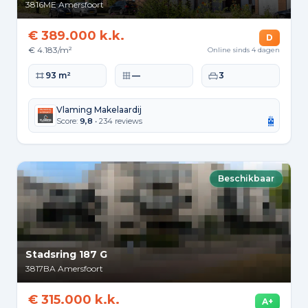
3816ME
Amersfoort
€ 389.000 k.k.
D
€ 4.183/m²
Online sinds 4 dagen
Woonoppervlakte
Perceeloppervlakte
Slaapkamers
93 m²
—
3
Vlaming Makelaardij
Score:
9,8
• 234 reviews
Beschikbaar
Stadsring 187 G
3817BA
Amersfoort
€ 315.000 k.k.
A+