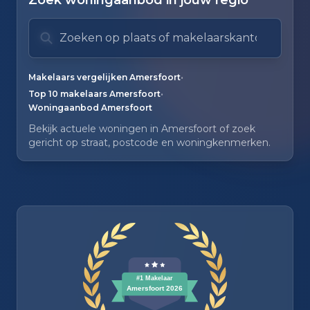
Zoek woningaanbod in jouw regio
Zoek op plaats of makelaarskantoor
Typ om te zoeken. Gebruik pijl omlaag en pijl om
Zoeksuggesties verborgen.
•
Makelaars vergelijken Amersfoort
•
Top 10 makelaars Amersfoort
Woningaanbod Amersfoort
Bekijk actuele woningen in Amersfoort of zoek
gericht op straat, postcode en woningkenmerken.