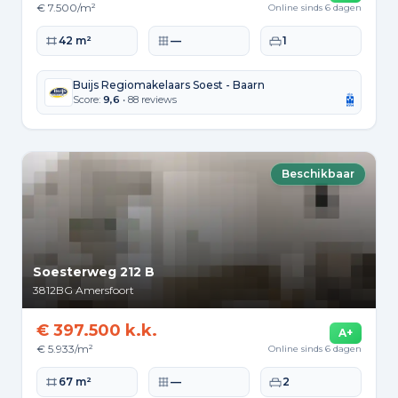
€ 7.500/m²
Online sinds 6 dagen
Woonoppervlakte
Perceeloppervlakte
Slaapkamers
42 m²
—
1
Buijs Regiomakelaars Soest - Baarn
Score:
9,6
• 88 reviews
Beschikbaar
Soesterweg 212 B
3812BG
Amersfoort
€ 397.500 k.k.
A+
€ 5.933/m²
Online sinds 6 dagen
Woonoppervlakte
Perceeloppervlakte
Slaapkamers
67 m²
—
2