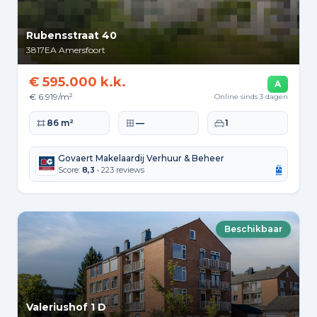
Rubensstraat 40
3817EA
Amersfoort
€ 595.000 k.k.
A
€ 6.919/m²
Online sinds 3 dagen
Woonoppervlakte
Perceeloppervlakte
Slaapkamers
86 m²
—
1
Govaert Makelaardij Verhuur & Beheer
Score:
8,3
• 223 reviews
Beschikbaar
Valeriushof 1 D