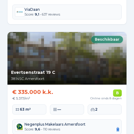
ViaDaan
Score:
9,1
• 637 reviews
Beschikbaar
Evertsenstraat 19 C
3814SC
Amersfoort
€ 335.000 k.k.
B
€ 5.317/m²
Online sinds 8 dagen
Woonoppervlakte
Perceeloppervlakte
Slaapkamers
63 m²
—
2
Negenplus Makelaars Amersfoort
Score:
9,6
• 110 reviews