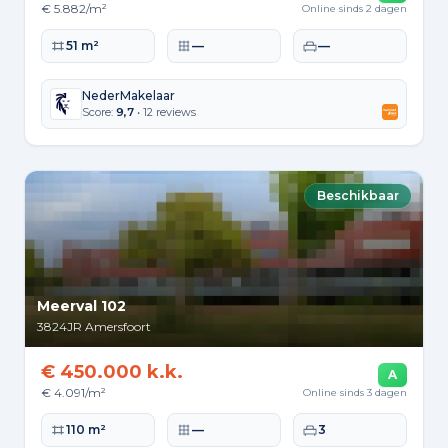
€ 5.882/m²
Online sinds 2 dagen
Woonoppervlakte
Perceeloppervlakte
Slaapkamers
51 m²
—
—
NederMakelaar
Score:
9,7
• 12 reviews
Beschikbaar
Meerval 102
3824JR
Amersfoort
€ 450.000 k.k.
A
€ 4.091/m²
Online sinds 3 dagen
Woonoppervlakte
Perceeloppervlakte
Slaapkamers
110 m²
—
3