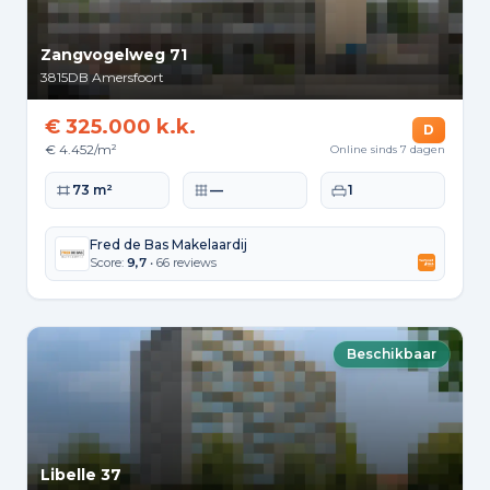
Zangvogelweg 71
3815DB
Amersfoort
€ 325.000 k.k.
D
€ 4.452/m²
Online sinds 7 dagen
Woonoppervlakte
Perceeloppervlakte
Slaapkamers
73 m²
—
1
Fred de Bas Makelaardij
Score:
9,7
• 66 reviews
Beschikbaar
Libelle 37