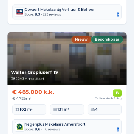
Govaert Makelaardij Verhuur & Beheer
Score:
8,3
• 223 reviews
Nieuw
Beschikbaar
Walter Gropiuserf 19
3822VJ
Amersfoort
€ 485.000 k.k.
B
€ 4.755/m²
Online sinds 1 dag
Woonoppervlakte
Perceeloppervlakte
Slaapkamers
102 m²
131 m²
4
Negenplus Makelaars Amersfoort
Score:
9,6
• 110 reviews