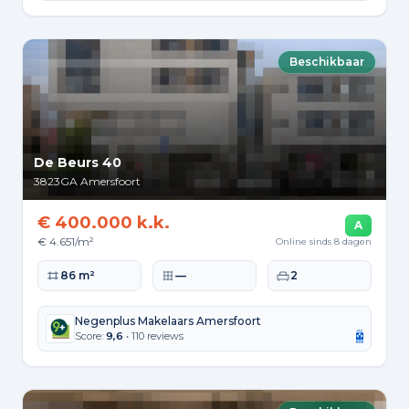
Beschikbaar
De Beurs 40
3823GA
Amersfoort
€ 400.000 k.k.
A
€ 4.651/m²
Online sinds 8 dagen
Woonoppervlakte
Perceeloppervlakte
Slaapkamers
86 m²
—
2
Negenplus Makelaars Amersfoort
Score:
9,6
• 110 reviews