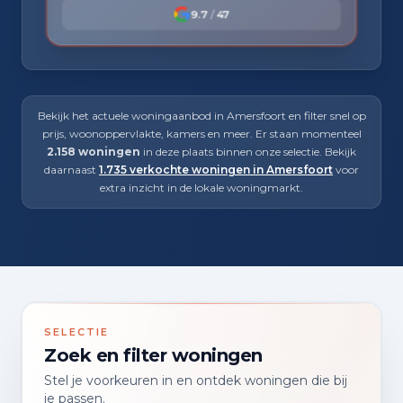
9.7
/
47
Bekijk het actuele woningaanbod in Amersfoort en filter snel op
prijs, woonoppervlakte, kamers en meer. Er staan momenteel
2.158 woningen
in deze plaats binnen onze selectie. Bekijk
daarnaast
1.735 verkochte woningen in Amersfoort
voor
extra inzicht in de lokale woningmarkt.
SELECTIE
Zoek en filter woningen
Stel je voorkeuren in en ontdek woningen die bij
je passen.