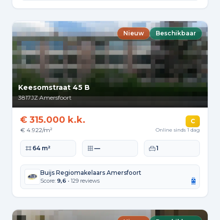
Nieuw
Beschikbaar
Keesomstraat 45 B
3817JZ
Amersfoort
€ 315.000 k.k.
C
€ 4.922/m²
Online sinds 1 dag
Woonoppervlakte
Perceeloppervlakte
Slaapkamers
64 m²
—
1
Buijs Regiomakelaars Amersfoort
Score:
9,6
• 129 reviews