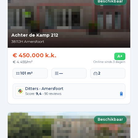
Beschikbaar
Achter de Kamp 212
3811JH
Amersfoort
€ 450.000 k.k.
A+
€ 4.455/m²
Online sinds 3 dagen
Woonoppervlakte
Perceeloppervlakte
Slaapkamers
101 m²
—
2
Ditters - Amersfoort
Score:
9,4
• 90 reviews
Beschikbaar