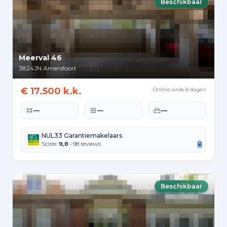
Beschikbaar
Meerval 46
3824JN
Amersfoort
€ 17.500 k.k.
Online sinds 8 dagen
Woonoppervlakte
Perceeloppervlakte
Slaapkamers
—
—
—
NUL33 Garantiemakelaars
Score:
9,8
• 98 reviews
Beschikbaar