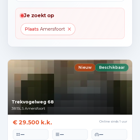
Je zoekt op
Plaats
Amersfoort
Nieuw
Beschikbaar
Trekvogelweg 68
3815LS
Amersfoort
€ 29.500 k.k.
Online sinds 1 uur
Woonoppervlakte
Perceeloppervlakte
Slaapkamers
—
—
—