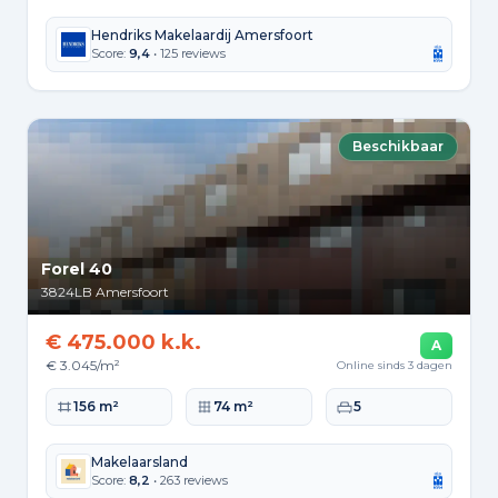
Hendriks Makelaardij Amersfoort
Score:
9,4
• 125 reviews
Beschikbaar
Forel 40
3824LB
Amersfoort
€ 475.000 k.k.
A
€ 3.045/m²
Online sinds 3 dagen
Woonoppervlakte
Perceeloppervlakte
Slaapkamers
156 m²
74 m²
5
Makelaarsland
Score:
8,2
• 263 reviews