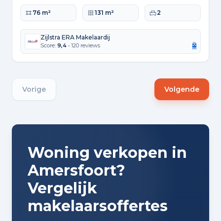
Woonoppervlakte
Perceeloppervlakte
Slaapkamers
76 m²
131 m²
2
Zijlstra ERA Makelaardij
Score:
9,4
• 120 reviews
Vorige
Volgende
Woning verkopen in
Amersfoort?
Vergelijk
makelaarsoffertes