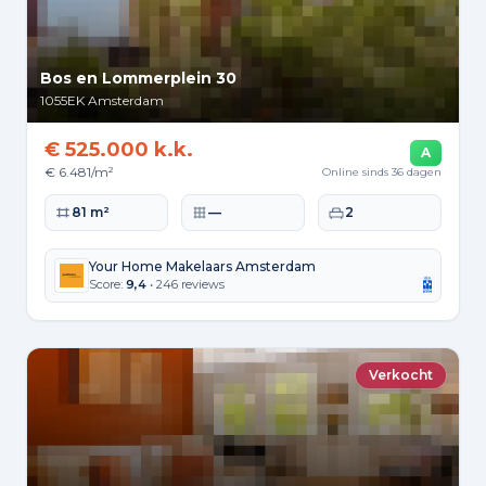
Bos en Lommerplein 30
1055EK
Amsterdam
€ 525.000 k.k.
A
€ 6.481/m²
Online sinds 36 dagen
Woonoppervlakte
Perceeloppervlakte
Slaapkamers
81 m²
—
2
Your Home Makelaars Amsterdam
Score:
9,4
• 246 reviews
Verkocht