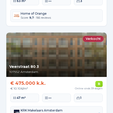
Woonoppervlakte
Perceeloppervlakte
Slaapkamers
63 m²
—
3
Home of Orange
Score:
9,7
• 166 reviews
Verkocht
Veerstraat 80 3
1075SZ
Amsterdam
€ 475.000 k.k.
B
€ 10.106/m²
Online sinds 39 dagen
Woonoppervlakte
Perceeloppervlakte
Slaapkamers
47 m²
—
1
KRK Makelaars Amsterdam