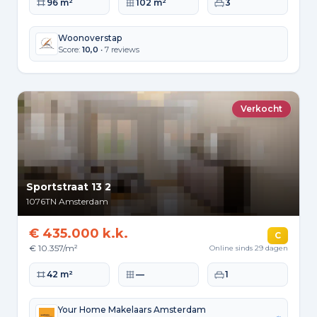
Woonoppervlakte
Perceeloppervlakte
Slaapkamers
96 m²
102 m²
3
Woonoverstap
Score:
10,0
• 7 reviews
Verkocht
Sportstraat 13 2
1076TN
Amsterdam
€ 435.000 k.k.
C
€ 10.357/m²
Online sinds 29 dagen
Woonoppervlakte
Perceeloppervlakte
Slaapkamers
42 m²
—
1
Your Home Makelaars Amsterdam