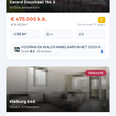
Gerard Doustraat 194 3
1073XA
Amsterdam
€ 475.000 k.k.
C
€ 8.962/m²
Online sinds 37 dagen
Woonoppervlakte
Perceeloppervlakte
Slaapkamers
53 m²
—
1
VOORMA EN WALCH MAKELAARS IN HET GOOI HUIZEN
Score:
8,5
• 69 reviews
Verkocht
Kleiburg 646
1104EA
Amsterdam