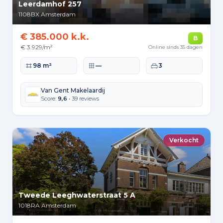
Leerdamhof 257
1108BX
Amsterdam
€ 385.000 k.k.
B
€ 3.929/m²
Online sinds 35 dagen
Woonoppervlakte
Perceeloppervlakte
Slaapkamers
98 m²
—
3
Van Gent Makelaardij
Score:
9,6
• 39 reviews
Verkocht
Tweede Leeghwaterstraat 5 A
1018RA
Amsterdam