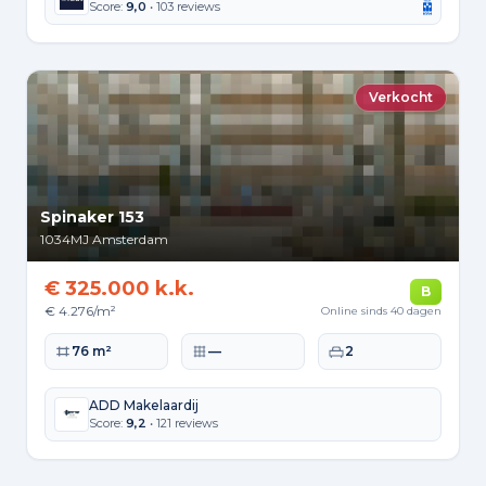
Score:
9,0
• 103 reviews
Verkocht
Spinaker 153
1034MJ
Amsterdam
€ 325.000 k.k.
B
€ 4.276/m²
Online sinds 40 dagen
Woonoppervlakte
Perceeloppervlakte
Slaapkamers
76 m²
—
2
ADD Makelaardij
Score:
9,2
• 121 reviews