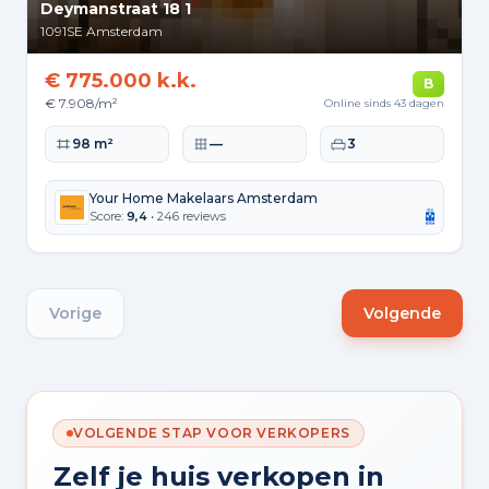
Deymanstraat 18 1
1091SE
Amsterdam
€ 775.000 k.k.
B
€ 7.908/m²
Online sinds 43 dagen
Woonoppervlakte
Perceeloppervlakte
Slaapkamers
98 m²
—
3
Your Home Makelaars Amsterdam
Score:
9,4
• 246 reviews
Vorige
Volgende
VOLGENDE STAP VOOR VERKOPERS
Zelf je huis verkopen in