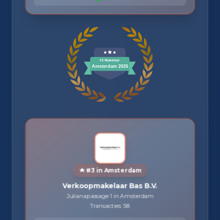
#3 in Amsterdam
Verkoopmakelaar Bas B.V.
Julianapassage 1 in Amsterdam
Transacties: 58