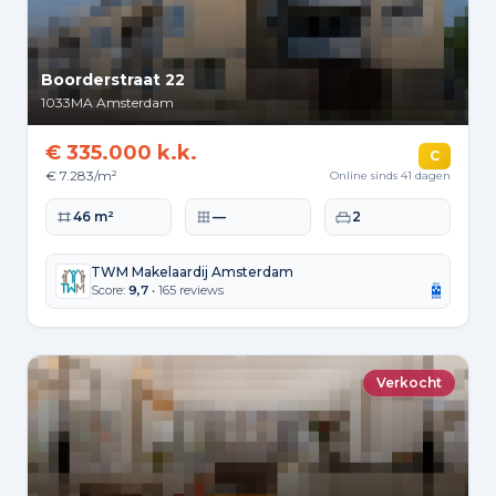
Boorderstraat 22
1033MA
Amsterdam
€ 335.000 k.k.
C
€ 7.283/m²
Online sinds 41 dagen
Woonoppervlakte
Perceeloppervlakte
Slaapkamers
46 m²
—
2
TWM Makelaardij Amsterdam
Score:
9,7
• 165 reviews
Verkocht