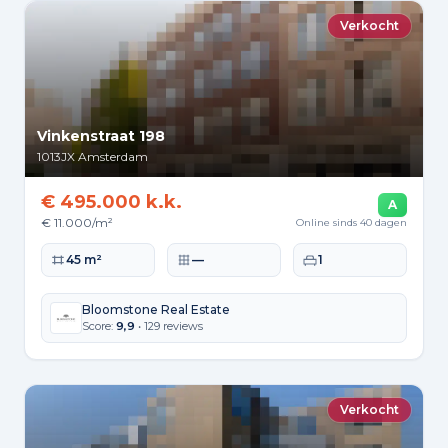
Verkocht
Vinkenstraat 198
1013JX
Amsterdam
€ 495.000 k.k.
A
€ 11.000/m²
Online sinds 40 dagen
Woonoppervlakte
Perceeloppervlakte
Slaapkamers
45 m²
—
1
Bloomstone Real Estate
Score:
9,9
• 129 reviews
Verkocht