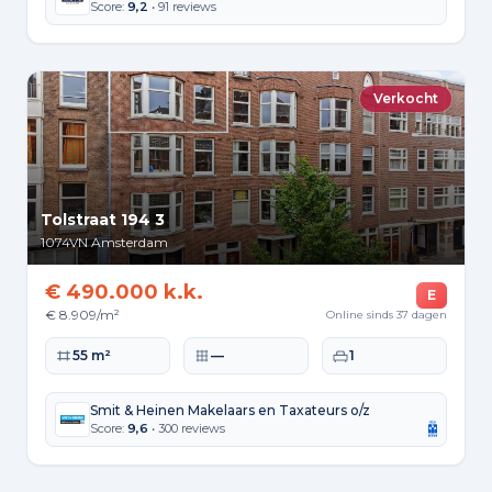
Score:
9,2
• 91 reviews
Verkocht
Tolstraat 194 3
1074VN
Amsterdam
€ 490.000 k.k.
E
€ 8.909/m²
Online sinds 37 dagen
Woonoppervlakte
Perceeloppervlakte
Slaapkamers
55 m²
—
1
Smit & Heinen Makelaars en Taxateurs o/z
Score:
9,6
• 300 reviews