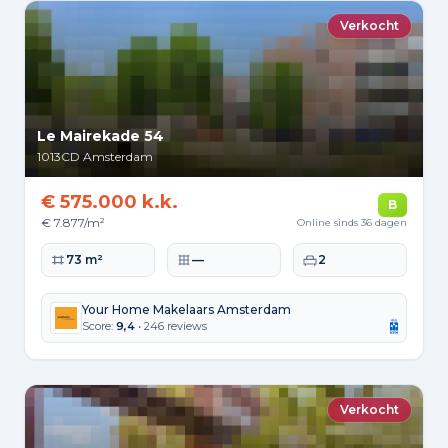
Verkocht
Le Mairekade 54
1013CD
Amsterdam
€ 575.000 k.k.
B
€ 7.877/m²
Online sinds 36 dagen
Woonoppervlakte
Perceeloppervlakte
Slaapkamers
73 m²
—
2
Your Home Makelaars Amsterdam
Score:
9,4
• 246 reviews
Verkocht