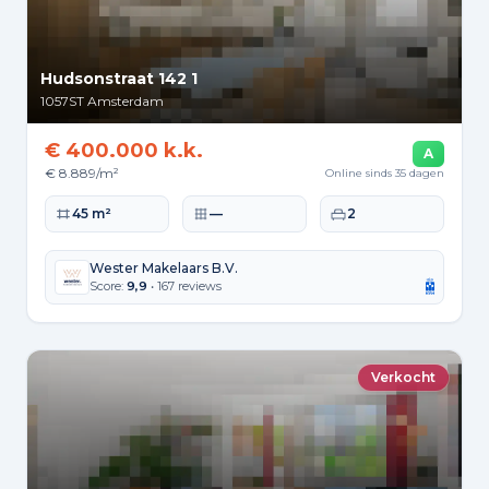
Hudsonstraat 142 1
1057ST
Amsterdam
€ 400.000 k.k.
A
€ 8.889/m²
Online sinds 35 dagen
Woonoppervlakte
Perceeloppervlakte
Slaapkamers
45 m²
—
2
Wester Makelaars B.V.
Score:
9,9
• 167 reviews
Verkocht