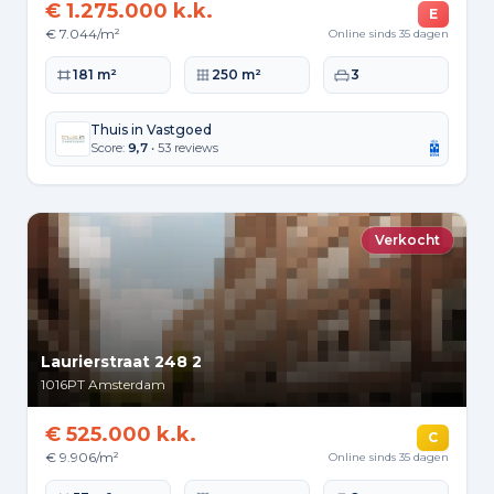
€ 1.275.000 k.k.
E
€ 7.044/m²
Online sinds 35 dagen
Woonoppervlakte
Perceeloppervlakte
Slaapkamers
181 m²
250 m²
3
Thuis in Vastgoed
Score:
9,7
• 53 reviews
Verkocht
Laurierstraat 248 2
1016PT
Amsterdam
€ 525.000 k.k.
C
€ 9.906/m²
Online sinds 35 dagen