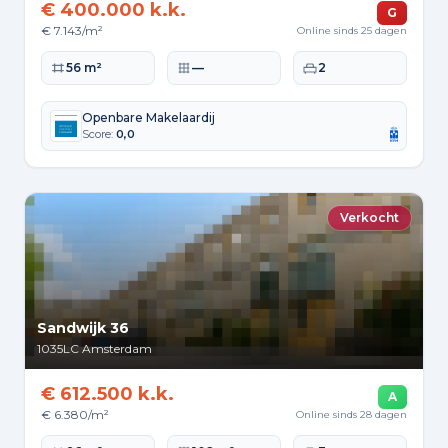
€ 400.000 k.k.
G
€ 7.143/m²
Online sinds 25 dagen
Woonoppervlakte
Perceeloppervlakte
Slaapkamers
56 m²
—
2
Openbare Makelaardij
Score:
0,0
Verkocht
Sandwijk 36
1035LC
Amsterdam
€ 612.500 k.k.
A
€ 6.380/m²
Online sinds 28 dagen