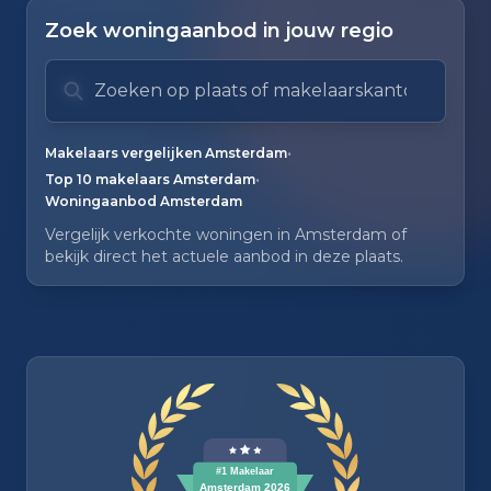
Zoek woningaanbod in jouw regio
Zoek op plaats of makelaarskantoor
Typ om te zoeken. Gebruik pijl omlaag en pijl om
Zoeksuggesties verborgen.
•
Makelaars vergelijken Amsterdam
•
Top 10 makelaars Amsterdam
Woningaanbod Amsterdam
Vergelijk verkochte woningen in Amsterdam of
bekijk direct het actuele aanbod in deze plaats.