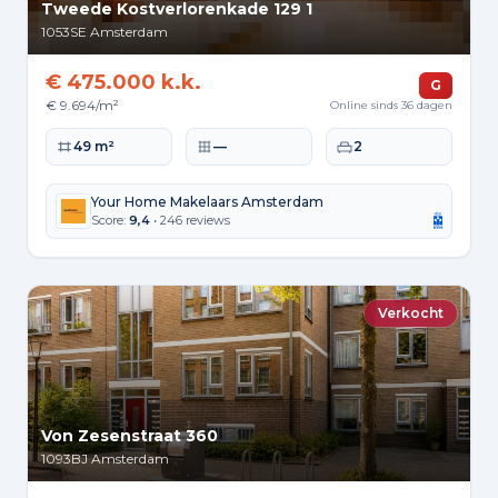
Tweede Kostverlorenkade 129 1
1053SE
Amsterdam
€ 475.000 k.k.
G
€ 9.694/m²
Online sinds 36 dagen
Woonoppervlakte
Perceeloppervlakte
Slaapkamers
49 m²
—
2
Your Home Makelaars Amsterdam
Score:
9,4
• 246 reviews
Verkocht
Von Zesenstraat 360
1093BJ
Amsterdam