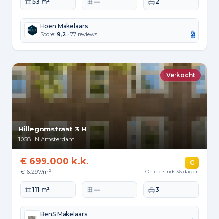
Woonoppervlakte
Perceeloppervlakte
Slaapkamers
53 m²
—
2
Hoen Makelaars
Score:
9,2
• 77 reviews
Verkocht
Hillegomstraat 3 H
1058LN
Amsterdam
€ 699.000 k.k.
C
€ 6.297/m²
Online sinds 36 dagen
Woonoppervlakte
Perceeloppervlakte
Slaapkamers
111 m²
—
3
BenS Makelaars