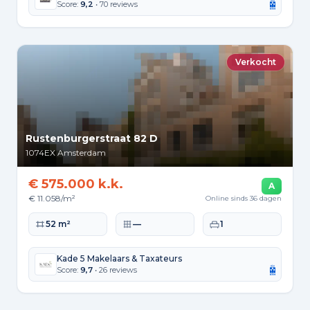
Score:
9,2
• 70 reviews
Verkocht
Rustenburgerstraat 82 D
1074EX
Amsterdam
€ 575.000 k.k.
A
€ 11.058/m²
Online sinds 36 dagen
Woonoppervlakte
Perceeloppervlakte
Slaapkamers
52 m²
—
1
Kade 5 Makelaars & Taxateurs
Score:
9,7
• 26 reviews