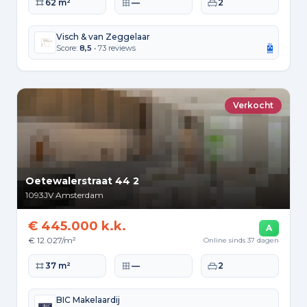
Woonoppervlakte
Perceeloppervlakte
Slaapkamers
62 m²
—
2
Visch & van Zeggelaar
Score:
8,5
• 73 reviews
Verkocht
Oetewalerstraat 44 2
1093JV
Amsterdam
€ 445.000 k.k.
A
€ 12.027/m²
Online sinds 37 dagen
Woonoppervlakte
Perceeloppervlakte
Slaapkamers
37 m²
—
2
BIC Makelaardij