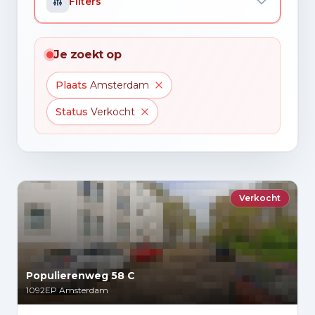
Filters
Je zoekt op
Plaats
Amsterdam
Status
Verkocht
Verkocht
Populierenweg 58 C
1092EP
Amsterdam