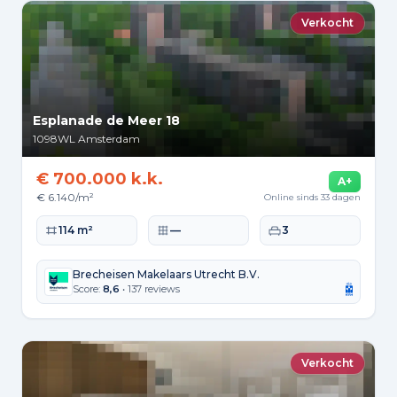
Verkocht
Esplanade de Meer 18
1098WL
Amsterdam
€ 700.000 k.k.
A+
€ 6.140/m²
Online sinds 33 dagen
Woonoppervlakte
Perceeloppervlakte
Slaapkamers
114 m²
—
3
Brecheisen Makelaars Utrecht B.V.
Score:
8,6
• 137 reviews
Verkocht