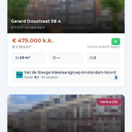
Gerard Doustraat 58 4
1072VV
Amsterdam
€ 475.000 k.k.
A
€ 9.694/m²
Online sinds 37 dagen
Woonoppervlakte
Perceeloppervlakte
Slaapkamers
49 m²
—
2
Van de Steege Makelaarsgroep Amsterdam-Noord
Score:
9,1
• 34 reviews
Verkocht