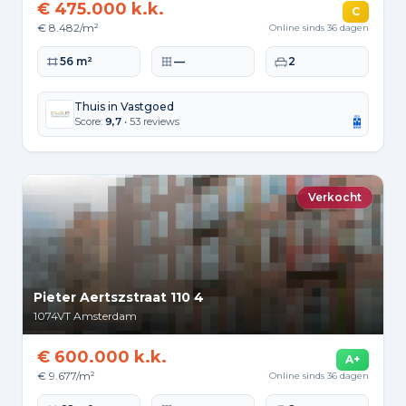
€ 475.000 k.k.
C
€ 8.482/m²
Online sinds 36 dagen
Woonoppervlakte
Perceeloppervlakte
Slaapkamers
56 m²
—
2
Thuis in Vastgoed
Score:
9,7
• 53 reviews
Verkocht
Pieter Aertszstraat 110 4
1074VT
Amsterdam
€ 600.000 k.k.
A+
€ 9.677/m²
Online sinds 36 dagen