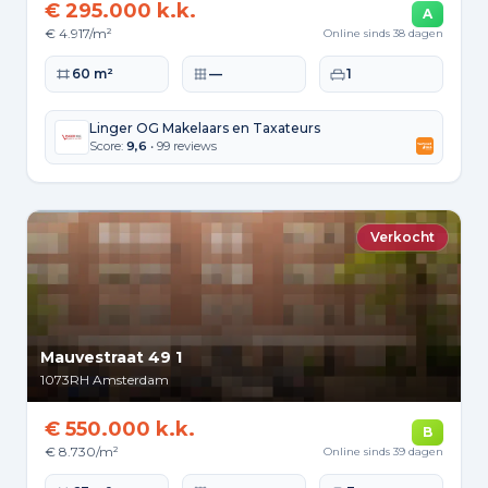
€ 295.000 k.k.
A
€ 4.917/m²
Online sinds 38 dagen
Woonoppervlakte
Perceeloppervlakte
Slaapkamers
60 m²
—
1
Linger OG Makelaars en Taxateurs
Score:
9,6
• 99 reviews
Verkocht
Mauvestraat 49 1
1073RH
Amsterdam
€ 550.000 k.k.
B
€ 8.730/m²
Online sinds 39 dagen