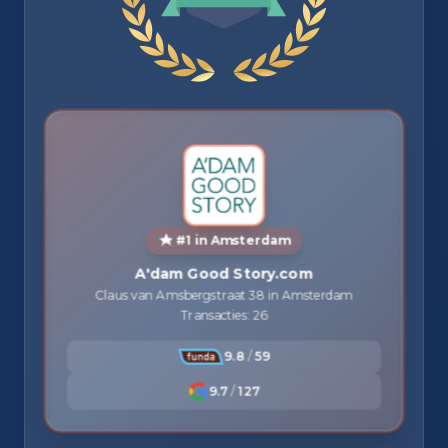
#1 in Amsterdam
A'dam Good Story.com
Claus van Amsbergstraat 38 in Amsterdam
Transacties: 26
9.8
/
59
9.7
/
127