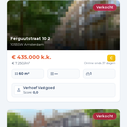
Verkocht
Ferguutstraat 10 2
1055SW
Amsterdam
€ 435.000 k.k.
C
€ 7.250/m²
Online sinds 37 dagen
Woonoppervlakte
Perceeloppervlakte
Slaapkamers
60 m²
—
1
Verhoef Vastgoed
Score:
0,0
Verkocht