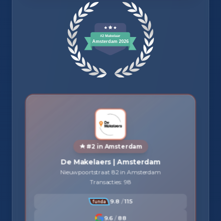
#2 in Amsterdam
De Makelaers | Amsterdam
Nieuwpoortstraat 82 in Amsterdam
Transacties: 98
9.8
/
115
9.6
/
88