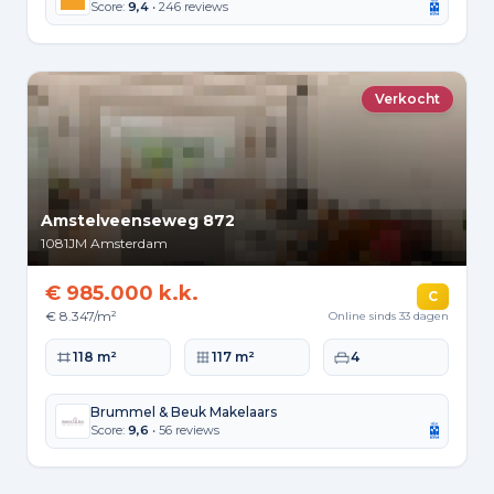
Score:
9,4
• 246 reviews
Verkocht
Amstelveenseweg 872
1081JM
Amsterdam
€ 985.000 k.k.
C
€ 8.347/m²
Online sinds 33 dagen
Woonoppervlakte
Perceeloppervlakte
Slaapkamers
118 m²
117 m²
4
Brummel & Beuk Makelaars
Score:
9,6
• 56 reviews