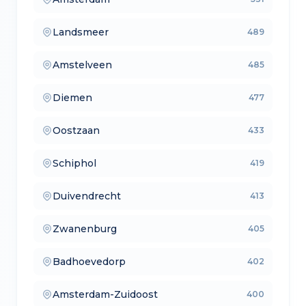
— makelaars vergelijken
Landsmeer
489
— verkoopmakelaars
Amstelveen
485
— aankoopmakelaars
Diemen
477
— lokale makelaars
Oostzaan
433
— makelaars vergelijken
Schiphol
419
— verkoopmakelaars
Duivendrecht
413
— aankoopmakelaars
Zwanenburg
405
— lokale makelaars
Badhoevedorp
402
— makelaars vergelijken
Amsterdam-Zuidoost
400
— verkoopmakelaars