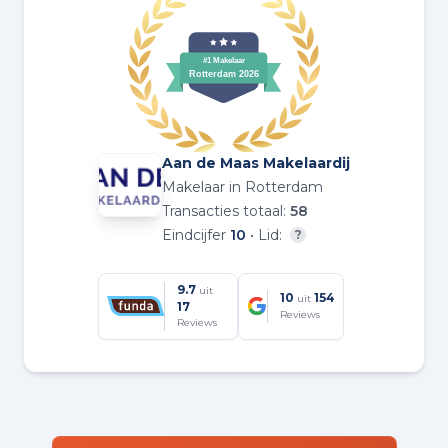
Aan de Maas Makelaardij
Makelaar in Rotterdam
Transacties totaal:
58
Eindcijfer
10
• Lid:
?
9.7
uit
10
154
uit
17
Reviews
Reviews