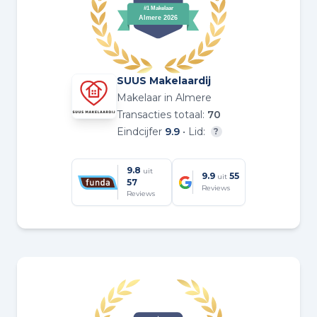
SUUS Makelaardij
Makelaar in Almere
Transacties totaal:
70
Eindcijfer
9.9
• Lid:
?
9.8
uit
9.9
55
uit
57
Reviews
Reviews