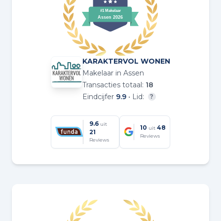
KARAKTERVOL WONEN
Makelaar in Assen
Transacties totaal:
18
Eindcijfer
9.9
• Lid:
?
9.6
uit
10
48
uit
21
Reviews
Reviews