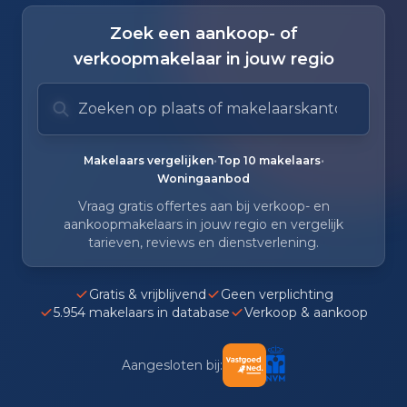
Zoek een aankoop- of
verkoopmakelaar in jouw regio
Zoek op plaats of makelaarskantoor
Typ om te zoeken. Gebruik pijl omlaag en pijl om
Zoeksuggesties verborgen.
•
•
Makelaars vergelijken
Top 10 makelaars
Woningaanbod
Vraag gratis offertes aan bij verkoop- en
aankoopmakelaars in jouw regio en vergelijk
tarieven, reviews en dienstverlening.
Gratis & vrijblijvend
Geen verplichting
5.954 makelaars in database
Verkoop & aankoop
Aangesloten bij: