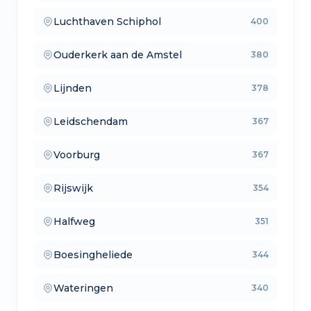
Luchthaven Schiphol
400
— aankoopmakelaars
Ouderkerk aan de Amstel
380
— lokale makelaars
Lijnden
378
— makelaars vergelijken
Leidschendam
367
— verkoopmakelaars
Voorburg
367
— aankoopmakelaars
Rijswijk
354
— lokale makelaars
Halfweg
351
— makelaars vergelijken
Boesingheliede
344
— verkoopmakelaars
Wateringen
340
— aankoopmakelaars