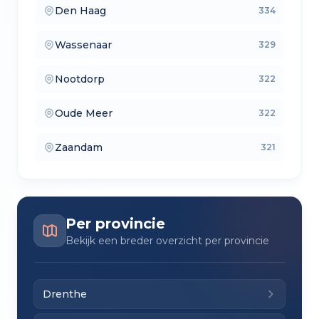
Den Haag
334
— lokale makelaars
Wassenaar
329
— makelaars vergelijken
Nootdorp
322
— verkoopmakelaars
Oude Meer
322
— aankoopmakelaars
Zaandam
321
— lokale makelaars
Per provincie
Bekijk een breder overzicht per provincie
Drenthe