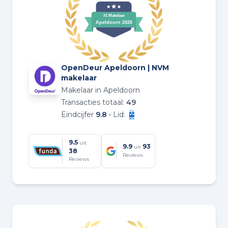
OpenDeur Apeldoorn | NVM
makelaar
Makelaar in Apeldoorn
Transacties totaal:
49
Eindcijfer
9.8
• Lid:
9.5
uit
9.9
93
uit
38
Reviews
Reviews