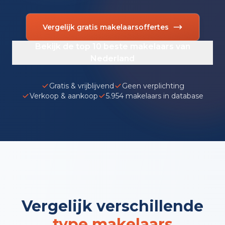
Vergelijk gratis makelaarsoffertes
Bekijk de top 10 beste makelaars van
Nederland
Gratis & vrijblijvend
Geen verplichting
Verkoop & aankoop
5.954 makelaars in database
Vergelijk verschillende
type makelaars