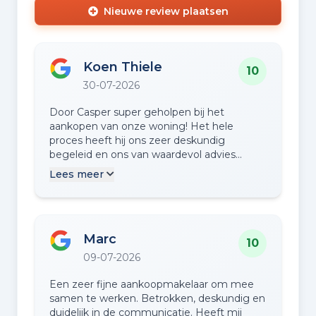
Nieuwe review plaatsen
Koen Thiele
10
30-07-2026
Door Casper super geholpen bij het
aankopen van onze woning! Het hele
proces heeft hij ons zeer deskundig
begeleid en ons van waardevol advies
voorzien. Een betrokken makelaar die ik
Lees meer
zeker zou aanraden!
Marc
10
09-07-2026
Een zeer fijne aankoopmakelaar om mee
samen te werken. Betrokken, deskundig en
duidelijk in de communicatie. Heeft mij