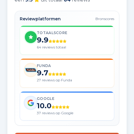
Reviewplatformen
Bronscores
TOTAALSCORE
9.9
64 reviews totaal
FUNDA
9.7
27 reviews op Funda
GOOGLE
10.0
37 reviews op Google