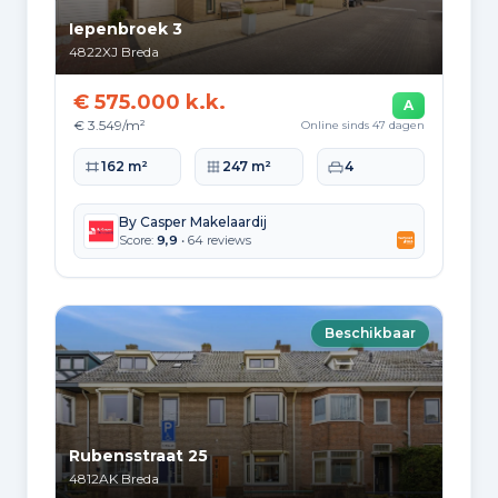
Iepenbroek 3
4822XJ
Breda
€ 575.000 k.k.
A
€ 3.549/m²
Online sinds 47 dagen
Woonoppervlakte
Perceeloppervlakte
Slaapkamers
162 m²
247 m²
4
By Casper Makelaardij
Score:
9,9
• 64 reviews
Beschikbaar
Rubensstraat 25
4812AK
Breda