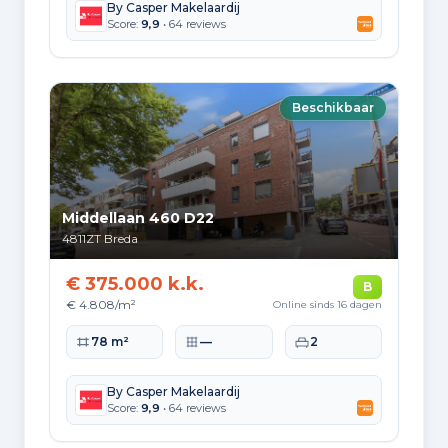
By Casper Makelaardij
Score:
9,9
• 64 reviews
Beschikbaar
Middellaan 460 D22
4811ZT
Breda
€ 375.000 k.k.
B
€ 4.808/m²
Online sinds 16 dagen
Woonoppervlakte
Perceeloppervlakte
Slaapkamers
78 m²
—
2
By Casper Makelaardij
Score:
9,9
• 64 reviews