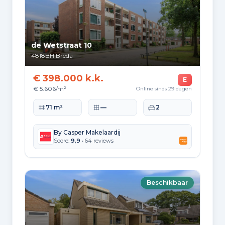
de Wetstraat 10
4818BH
Breda
€ 398.000 k.k.
E
€ 5.606/m²
Online sinds 29 dagen
Woonoppervlakte
Perceeloppervlakte
Slaapkamers
71 m²
—
2
By Casper Makelaardij
Score:
9,9
• 64 reviews
Beschikbaar