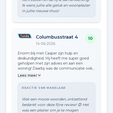
Ik wens jullie alle geluk en woonplezier
Columbusstraat 4
10
14-06-2026
Enorm blij met Casper zijn hulp en
deskundigheid. Hij heeft me super goed
geholpen met zijn advies en aan een
woning! Daarbij was de communicatie ook
altijd goed. Hij reageerde snel wanneer ik
Lees meer
een vraag had of iets wilde weten over een
woning!
REACTIE VAN MAKELAAR
Wat een mooie woorden, ontzettend
bedankt voor deze fijne review! 😊 Het
was een plezier om je te mogen