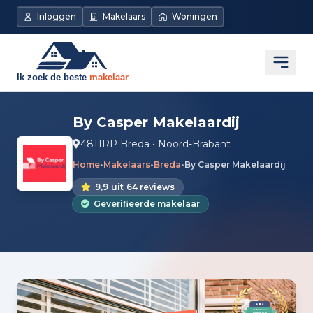
Inloggen
Makelaars
Woningen
Open
By Casper Makelaardij
4811RP Breda • Noord-Brabant
Home
•
Makelaars
•
Breda
•
By Casper Makelaardij
9,9
uit
64 reviews
Geverifieerde makelaar