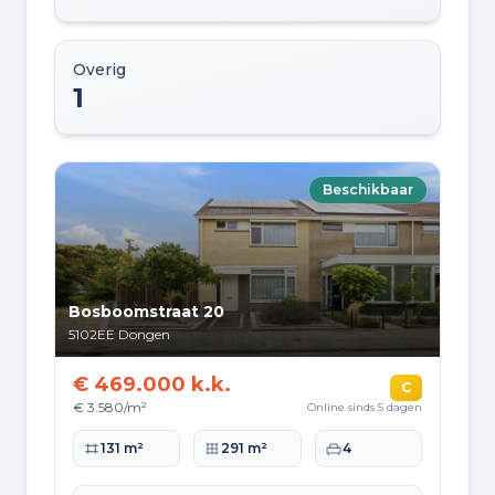
Overig
1
Beschikbaar
Bosboomstraat 20
5102EE
Dongen
€ 469.000 k.k.
C
€ 3.580/m²
Online sinds 5 dagen
Woonoppervlakte
Perceeloppervlakte
Slaapkamers
131 m²
291 m²
4