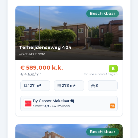
Beschikbaar
Terheijdenseweg 404
4826AB
Breda
€ 589.000 k.k.
B
€ 4.638/m²
Online sinds 23 dagen
Woonoppervlakte
Perceeloppervlakte
Slaapkamers
127 m²
273 m²
3
By Casper Makelaardij
Score:
9,9
• 64 reviews
Beschikbaar