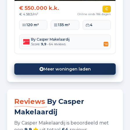
€ 550.000 k.k.
C
€ 4.583/m²
Online sinds 186 dagen
Woonoppervlakte
Perceeloppervlakte
Slaapkamers
120 m²
135 m²
4
By Casper Makelaardij
Score:
9,9
• 64 reviews
Meer woningen laden
Reviews
By Casper
Makelaardij
By Casper Makelaardij is beoordeeld met
een
9.9
uit totaal
64
reviews