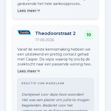
gedurende het hele aankoopproces
uitstekend begeleid en gaf altijd eerlijk en
Lees meer
helder advies. Ik ben ontzettend blij met
mijn nieuwe woning!
Theodoorstraat 2
10
17-06-2026
Vanaf de eerste kennismaking hebben we
een uitstekend en prettig contact gehad
met Casper. De wijze waarop hij ons bij de
zoektocht naar een passende woning heeft
begeleid was plezierig en deskundig en niet
Lees meer
onbelangrijk succesvol. Het lag daarom
voor de hand om Casper ook de verkoop
REACTIE VAN MAKELAAR
van onze huidige woning toe te
vertrouwen.
Dankjewel voor deze lieve woorden!
Het was een plezier om jullie te mogen
begeleiden. Bedankt voor het
vertrouwen en de fijne samenwerking.