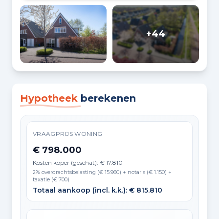
+44
Hypotheek
berekenen
VRAAGPRIJS WONING
€ 798.000
Kosten koper (geschat): € 17.810
2% overdrachtsbelasting (€ 15.960) + notaris (€ 1.150) +
taxatie (€ 700)
Totaal aankoop (incl. k.k.): € 815.810