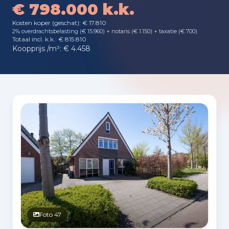
€ 798.000 k.k.
Kosten koper (geschat): € 17.810
2% overdrachtsbelasting (€ 15.960) + notaris (€ 1.150) + taxatie (€ 700)
Totaal incl. k.k.: € 815.810
Koopprijs /m²: € 4.458
Fotogalerij
Foto 47