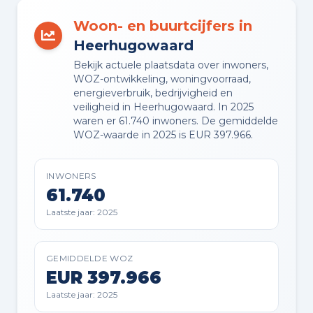
en in woonwijk
Woon- en buurtcijfers in
Heerhugowaard
TUIN
Bekijk actuele plaatsdata over inwoners,
Tuin rondom
WOZ-ontwikkeling, woningvoorraad,
energieverbruik, bedrijvigheid en
veiligheid in Heerhugowaard. In 2025
BERGING
waren er 61.740 inwoners. De gemiddelde
Vrijstaande houten berging
WOZ-waarde in 2025 is EUR 397.966.
PARKEREN
INWONERS
Op eigen terrein
61.740
Laatste jaar: 2025
GARAGE TYPE
Niet aanwezig, wel mogelijk
GEMIDDELDE WOZ
EUR 397.966
Laatste jaar: 2025
Planning