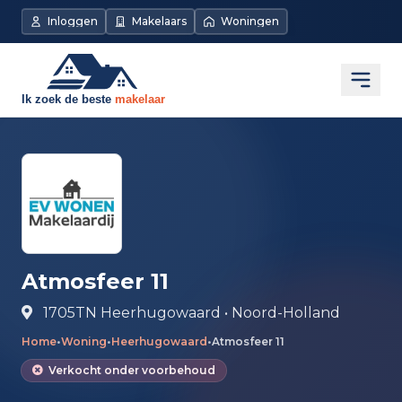
Direct naar de inhoud
Inloggen
Makelaars
Woningen
Open
Atmosfeer 11
1705TN Heerhugowaard • Noord-Holland
Home
•
Woning
•
Heerhugowaard
•
Atmosfeer 11
Verkocht onder voorbehoud