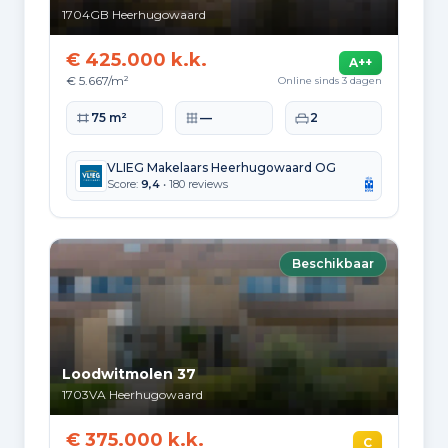
2.600
2000 tot 2010
1704GB
Heerhugowaard
2.184
2010 tot 2020
€ 425.000 k.k.
A++
€ 5.667/m²
Online sinds 3 dagen
1.637
2020 en later
Woonoppervlakte
Perceeloppervlakte
Slaapkamers
75 m²
—
2
VLIEG Makelaars Heerhugowaard OG
Score:
9,4
• 180 reviews
Energie en duurzaamheid
Energielabelverdeling
Beschikbaar
Label A
Label C
9.995
6.750
Label B
Label D
5.040
1.395
Loodwitmolen 37
Label A+
Label A++
1703VA
Heerhugowaard
1.061
1.039
€ 375.000 k.k.
C