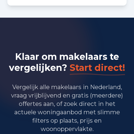
Bedrijvigheid in
Heerhugowaard (2025)
1.245
Handel en HORECA
1.330
Nijverheid en energie
Klaar om makelaars te
1.640
Zakelijke dienstverlening
vergelijken?
Start direct!
1.195
Overheid, onderwijs en zorg
Vergelijk alle makelaars in Nederland,
135
Landbouw, bosbouw en visserij
vraag vrijblijvend en gratis (meerdere)
offertes aan, of zoek direct in het
540
Vervoer, informatie en communicatie
actuele woningaanbod met slimme
380
Financiele diensten en onroerendgoed
filters op plaats, prijs en
woonoppervlakte.
715
Cultuur, recreatie en overige diensten