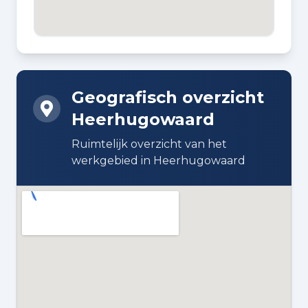
BOUWJAAR
2007
BOUWWIJZE
Bestaande bouw
Geografisch overzicht
Heerhugowaard
DAKTYPE
Zadeldak bedekt met pannen
Ruimtelijk overzicht van het
werkgebied in Heerhugowaard
ISOLATIE
Dakisolatie, dubbel glas,
muurisolatie en vloerisolatie
VERWARMING
Heteluchtverwarming
WARM WATER