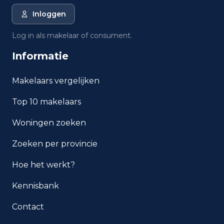
Heerhugowaard?
Inloggen
Wat is de gemiddelde WOZ-
Log in als makelaar of consument.
waarde in Heerhugowaard?
Informatie
Wat is het gemiddelde
inkomen per inwoner in
Makelaars vergelijken
Heerhugowaard?
Top 10 makelaars
Hoe veilig is wonen in
Woningen zoeken
Heerhugowaard?
Zoeken per provincie
Welke woningtypen komen
het meest voor in
Hoe het werkt?
Heerhugowaard?
Kennisbank
Contact