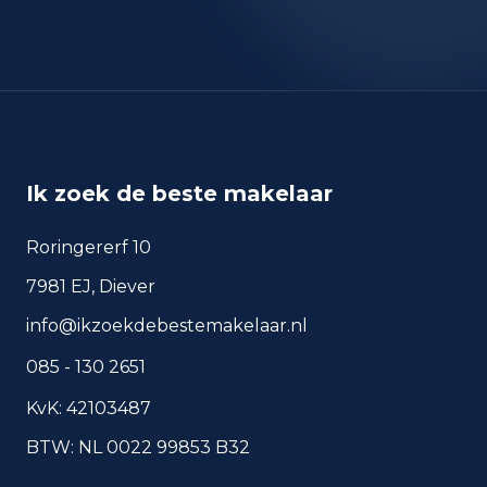
okt 2024
214
okt 2025
267
sep 2024
180
sep 2025
234
Deze cijfers geven een indicatief beeld van
Ik zoek de beste makelaar
veiligheidstrends in de woonomgeving van
Heerhugowaard.
Roringererf 10
7981 EJ, Diever
Veelgestelde vragen over
info@ikzoekdebestemakelaar.nl
wonen in Heerhugowaard
085 - 130 2651
Korte antwoorden op basis van actuele
plaatscijfers, handig voor een snelle
KvK: 42103487
vergelijking van de woonomgeving.
BTW: NL 0022 99853 B32
Hoeveel inwoners heeft