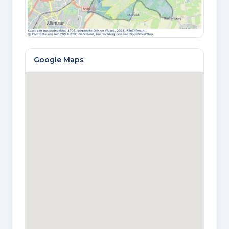
WOONOPPERVLAKTE
179 m²
Google Maps
PERCEELOPPERVLAKTE
420 m²
INHOUD
629 m³
EXTERNE BERGRUIMTE
6 m²
Bouw en energie