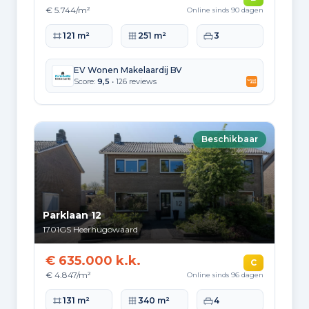
€ 5.744/m²
Online sinds 90 dagen
Woonoppervlakte
Perceeloppervlakte
Slaapkamers
121 m²
251 m²
3
EV Wonen Makelaardij BV
Score:
9,5
• 126 reviews
Beschikbaar
Parklaan 12
1701GS
Heerhugowaard
€ 635.000 k.k.
C
€ 4.847/m²
Online sinds 96 dagen
Woonoppervlakte
Perceeloppervlakte
Slaapkamers
131 m²
340 m²
4