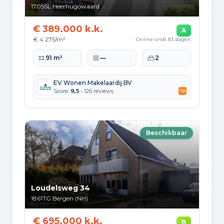
1705SL
Heerhugowaard
€ 389.000 k.k.
A
€ 4.275/m²
Online sinds 83 dagen
Woonoppervlakte
Perceeloppervlakte
Slaapkamers
91 m²
—
2
EV Wonen Makelaardij BV
Score:
9,5
• 126 reviews
Beschikbaar
Loudelsweg 34
1861TG
Bergen (NH)
€ 695.000 k.k.
B