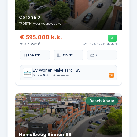
Corona 9
1705TH
Heerhugowaard
€ 595.000 k.k.
A
€ 3.628/m²
Online sinds 54 dagen
Woonoppervlakte
Perceeloppervlakte
Slaapkamers
164 m²
185 m²
3
EV Wonen Makelaardij BV
Score:
9,5
• 126 reviews
Beschikbaar
Hemelboog Binnen 89