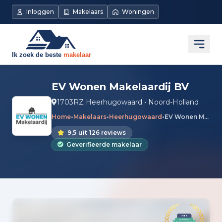
Inloggen
Makelaars
Woningen
Open
EV Wonen Makelaardij BV
1703RZ Heerhugowaard • Noord-Holland
Home
•
Makelaars
•
Heerhugowaard
•
EV Wonen Makelaardij BV
9,5
uit
126 reviews
Geverifieerde makelaar