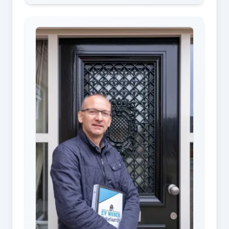
mislukte planning. “Ja, jullie waren te laat en
zij zijn te vroeg”. Dus hij ging naar de
andere kijkers om ze de tuin in te leiden
terwijl wij nog boven stonden. Lekker dan.
Man komt terug, we lopen naar zolder en ik
kreeg een gevoel van afraffelen. Terug
beneden zegt hij “kijk nog maar even rond,
ga ik door met de volgende”. Het is toch
geen open huizen route ofzo? Daarnaast
was de woning te duur voor de huidige
staat (originele jaren 70 keuken en
badkamer, cv van 25 jaar oud, enkel glas op
zolder enz enz) van de woning in
vergelijking met vergelijkbare woningen. Ja
de tuin is groot, maar ook voor een flink
stuk van de gemeente. Voor huizen in dit
segment maakt hij zich er veel te
gemakkelijk van af.