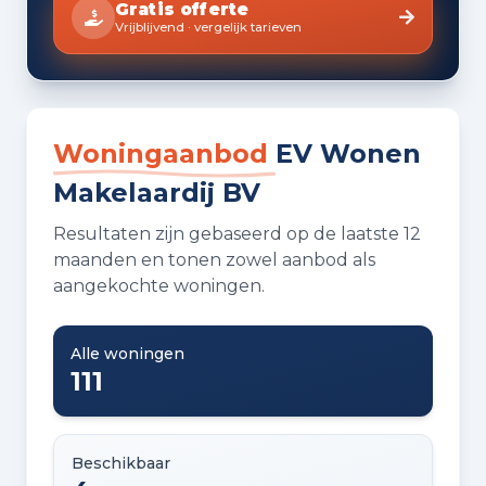
Gratis offerte
gesprek met ons het eerste stapje. Wij
Vrijblijvend · vergelijk tarieven
nemen graag de tijd om jouw verhaal te
horen en je verder te helpen.
Woningaanbod
EV Wonen
Makelaardij BV
Resultaten zijn gebaseerd op de laatste 12
maanden en tonen zowel aanbod als
aangekochte woningen.
Alle woningen
111
Beschikbaar