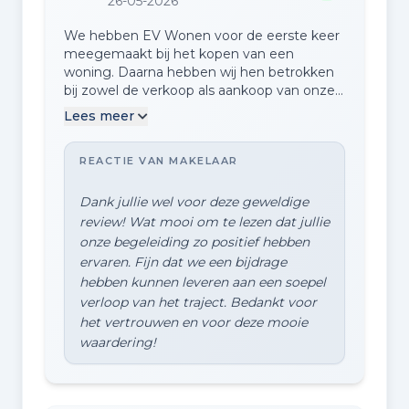
26-05-2026
We hebben EV Wonen voor de eerste keer
meegemaakt bij het kopen van een
woning. Daarna hebben wij hen betrokken
bij zowel de verkoop als aankoop van onze
woningen, omdat wij zeer te spreken zijn
Lees meer
over de samenwerking, het meedenken
vanuit hun kant en de afhandeling van de
REACTIE VAN MAKELAAR
zaken. EV Wonen is zeer kundige makelaar,
die verstand heeft van zaken en
klantvriendelijk is. Dit maakte zowel de
Dank jullie wel voor deze geweldige
verkoop en aankoop van de woningen als
review! Wat mooi om te lezen dat jullie
een nóg fijnere en minder stressvolle
onze begeleiding zo positief hebben
periode. Hartstikke bedankt voor de goede
ervaren. Fijn dat we een bijdrage
hulp en adviezen! Zeker vijf sterren waard.
hebben kunnen leveren aan een soepel
verloop van het traject. Bedankt voor
het vertrouwen en voor deze mooie