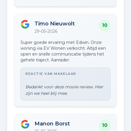
huis verkocht. Ook daarbij gaf de makelaar
alle ondersteuning. Bij de overdracht was hij
weer aanwezig en heeft hij ons ook daarbij
uitstekend begeleid. We hebben al
Timo Nieuwolt
meerdere makelaars gehad in ons leven
10
maar EV Wonen is met vlag en wimpel de
29-05-2026
allerbeste tegen een scherpe prijs. Heel
veel dank!!🙏🏼
Super goede ervaring met Edwin. Onze
woning via EV Wonen verkocht. Altijd een
open en snelle communicatie tijdens het
gehele traject. Aanrader.
REACTIE VAN MAKELAAR
Bedankt voor deze mooie review. Hier
Manon Borst
10