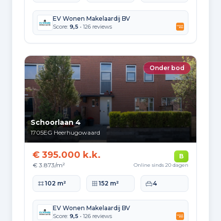
EV Wonen Makelaardij BV
Score:
9,5
• 126 reviews
Onder bod
Schoorlaan 4
1705EG
Heerhugowaard
€ 395.000 k.k.
B
€ 3.873/m²
Online sinds 20 dagen
Woonoppervlakte
Perceeloppervlakte
Slaapkamers
102 m²
152 m²
4
EV Wonen Makelaardij BV
Score:
9,5
• 126 reviews