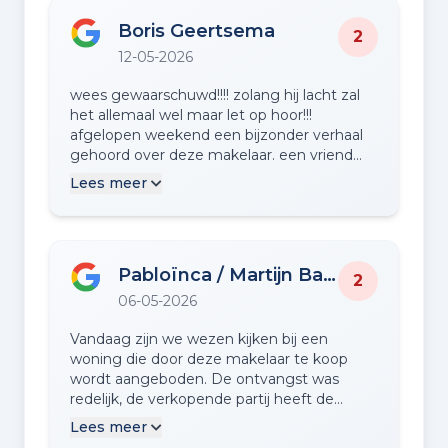
Boris Geertsema
2
12-05-2026
wees gewaarschuwd!!!! zolang hij lacht zal
het allemaal wel maar let op hoor!!!
afgelopen weekend een bijzonder verhaal
gehoord over deze makelaar. een vriend
van mij vertelde dat deze makelaar mensen
Lees meer
nabelt na een slechte revieuw met de vraag
of een negatieve revieuw verwijderd kan
worden en of ze daarover kunnen praten.
Belachelijk als je het mij vraagt. je krijgt een
Pabloïnca / Martijn Bannanahammock
slechte revieuw omdat je iets gewoon niet
2
goed doet en dat moet je zien als leerpunt.
06-05-2026
hij zou gezegd hebben dat hij na de slechte
revieuw slapeloze nachten gehad heeft,
Vandaag zijn we wezen kijken bij een
terwijl er pas 1 nacht tussen zat. met ander
woning die door deze makelaar te koop
woorden; deze makelaar probeert altijd
wordt aangeboden. De ontvangst was
mensen te manipuleren om negatieve
redelijk, de verkopende partij heeft de
reviews te verwijderen om er zelf beter uit
zaken goed voorbereid en is zelfs nog in
Lees meer
te zien. en daar liegd hij ook nog bij.
bezit van originele tekeningen en