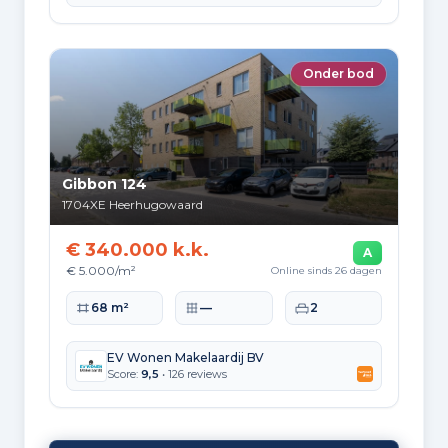
Onder bod
Gibbon 124
1704XE
Heerhugowaard
€ 340.000 k.k.
A
€ 5.000/m²
Online sinds 26 dagen
Woonoppervlakte
Perceeloppervlakte
Slaapkamers
68 m²
—
2
EV Wonen Makelaardij BV
Score:
9,5
• 126 reviews