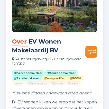
Over
EV Wonen
Makelaardij BV
Rustenburgerweg 88 Heerhugowaard,
1703RZ
Verkoopmakelaar
Aankoopmakelaar
Taxatiemakelaar
VastgoedCert
NWWI
NRVT
Nederlands
Engels
Frans
"Gewone dingen ongewoon goed doen."
Bij EV Wonen kijken we erop dat het kopen
of verkopen van je woning zorgvuldig en