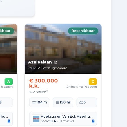
t
kbaar
Beschikbaar
Azalealaan 12
1702JP
Heerhugowaard
€ 300.000
A
C
k.k.
s 8 dagen
Online sinds 16 dagen
€ 2.885/m²
te
aapkamers
Woonoppervlakte
Perceeloppervlakte
Slaapkamers
3
104 m²
150 m²
5
Hoekstra en Van Eck Heerhugowaard Alkmaar
Hoekstra en Van Eck Heerhugowaard Alkmaar
Score:
9,4
• 111 reviews