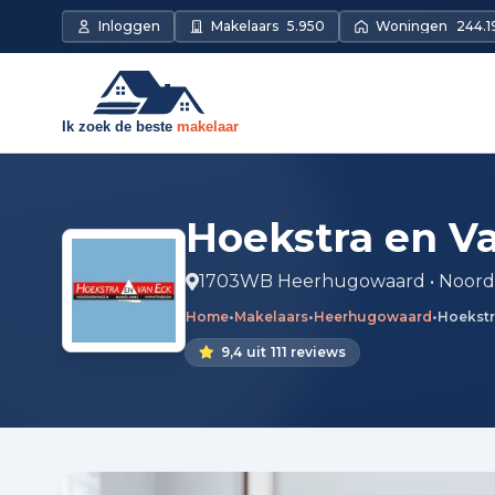
Inloggen
Makelaars
5.950
Woningen
244.1
Hoekstra en V
1703WB Heerhugowaard • Noord
Home
•
Makelaars
•
Heerhugowaard
•
Hoekstr
9,4
uit
111 reviews