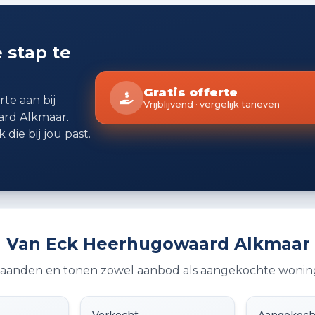
aankoop of verkoop van wo
bereid om je te helpen, of
afspraak. Plan vrijblijvend
 stap te
telefoonnummer. Wij zorg
wordt.
Gratis offerte
rte aan bij
Vrijblijvend · vergelijk tarieven
rd Alkmaar.
 die bij jou past.
n Van Eck Heerhugowaard Alkmaar
2 maanden en tonen zowel aanbod als aangekochte wonin