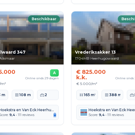
Beschikbaar
Beschi
lwaard 347
Vrederiksakker 13
Alkmaar
1704MB
Heerhugowaard
5.000
€ 825.000
A
k.k.
Online sinds 29 dagen
Online sinds
0/m²
€ 5.000/m²
ppervlakte
Perceeloppervlakte
Slaapkamers
Woonoppervlakte
Perceeloppervlak
Sl
3 m²
108 m²
2
165 m²
388 m²
Hoekstra en Van Eck Heerhugowaard Alkmaar
Score:
9,4
• 111 reviews
Score:
9,4
• 111 reviews