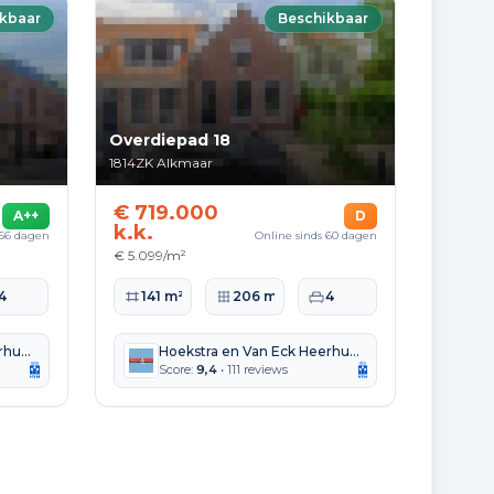
kbaar
Beschikbaar
Overdiepad 18
1814ZK
Alkmaar
€ 719.000
A++
D
k.k.
 56 dagen
Online sinds 60 dagen
€ 5.099/m²
te
aapkamers
Woonoppervlakte
Perceeloppervlakte
Slaapkamers
4
141 m²
206 m²
4
Hoekstra en Van Eck Heerhugowaard Alkmaar
Hoekstra en Van Eck Heerhugowaard Alkmaar
Score:
9,4
• 111 reviews