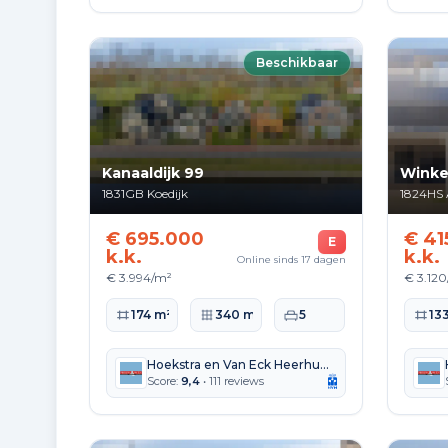
Beschikbaar
Kanaaldijk 99
Winke
1831GB
Koedijk
1824HS
€ 695.000
€ 41
E
k.k.
k.k.
Online sinds 17 dagen
€ 3.994/m²
€ 3.12
Woonoppervlakte
Perceeloppervlakte
Slaapkamers
Woono
174 m²
340 m²
5
13
Hoekstra en Van Eck Heerhugowaard Alkmaar
Score:
9,4
• 111 reviews