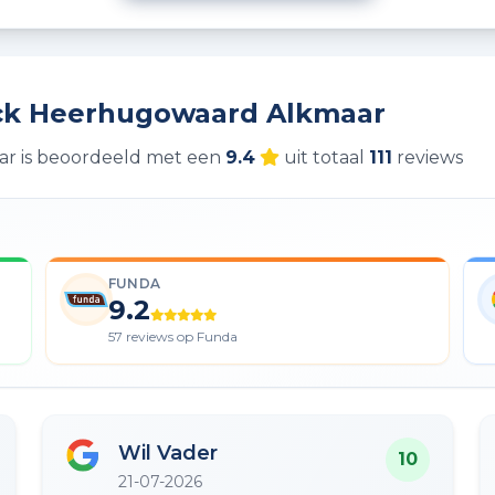
Eck Heerhugowaard Alkmaar
r is beoordeeld met een
9.4
uit totaal
111
reviews
FUNDA
9.2
57 reviews op Funda
Wil Vader
10
21-07-2026