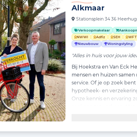
Alkmaar
Stationsplein 34 36 Heerhu
Verkoopmakelaar
Aankoopm
NWWI
Adfiz
SEH
WFT
Nieuwbouw
Woningstyling
"Alles in huis voor jouw idea
Bij Hoekstra en Van Eck 
mensen en huizen samen m
service. Of je op zoek ben
hypotheek- en verzekeringst
Onze kennis en ervaring z
aankoop tot verkoop. Met j
netwerk van meer dan 30 k
innovatieve technieken. O
aanbod en een groot bereik