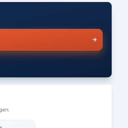
ningen. Ons team is enthousiast en altijd
 het nu een gratis waardebepaling is of een
 online of neem contact op via onze website of
en ervoor dat jouw woonidee werkelijkheid
gen.