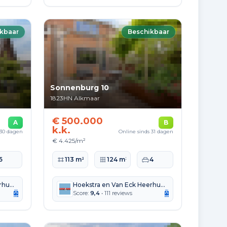
kbaar
Beschikbaar
Sonnenburg 10
1823HN
Alkmaar
€ 500.000
A
B
k.k.
 30 dagen
Online sinds 31 dagen
€ 4.425/m²
te
aapkamers
Woonoppervlakte
Perceeloppervlakte
Slaapkamers
5
113 m²
124 m²
4
Hoekstra en Van Eck Heerhugowaard Alkmaar
Hoekstra en Van Eck Heerhugowaard Alkmaar
Score:
9,4
• 111 reviews