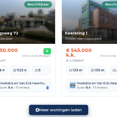
Beschikbaar
Beschi
gsweg 72
Keerkring 1
kersloot
1705SP
Heerhugowaard
250.000
€ 545.000
A
k.k.
Online sinds 38 dagen
Online sinds
4/m²
€ 4.098/m²
ppervlakte
Perceeloppervlakte
Slaapkamers
Woonoppervlakte
Perceeloppervlak
Sl
8 m²
1122 m²
5
133 m²
130 m²
Hoekstra en Van Eck Heerhugowaard Alkmaar
Score:
9,4
• 111 reviews
Score:
9,4
• 111 reviews
Meer woningen laden