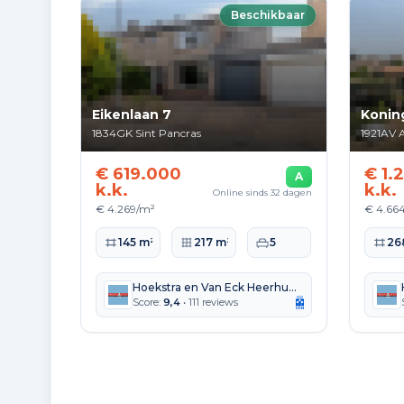
Beschikbaar
Eikenlaan 7
Konin
1834GK
Sint Pancras
1921AV
A
€ 619.000
€ 1.
A
k.k.
k.k.
Online sinds 32 dagen
€ 4.269/m²
€ 4.66
Woonoppervlakte
Perceeloppervlakte
Slaapkamers
Woono
145 m²
217 m²
5
26
Hoekstra en Van Eck Heerhugowaard Alkmaar
Score:
9,4
• 111 reviews