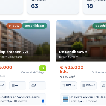
Verkocht
Aangekoch
63
18
Nieuw
Beschikbaar
Beschi
ixplantsoen 221
De Landbouw 6
Heerhugowaard
1645VR
Ursem
5.000
€ 425.000
B
k.k.
Online sinds 2 dagen
Online sind
7/m²
€ 3.972/m²
ppervlakte
Perceeloppervlakte
Slaapkamers
Woonoppervlakte
Perceeloppervlak
Sl
 m²
—
1
107 m²
139 m²
Hoekstra en Van Eck Heerhugowaard Alkmaar
Score:
9,4
• 111 reviews
Score:
9,4
• 111 reviews