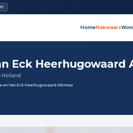
99
Home
Makelaars
Won
an Eck Heerhugowaard 
-Holland
a en Van Eck Heerhugowaard Alkmaar