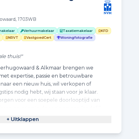
gowaard, 1703WB
akelaar
Verhuurmakelaar
Taxatiemakelaar
KFD
NRVT
VastgoedCert
Woningfotografie
le thuis!"
Heerhugowaard & Alkmaar brengen we
et expertise, passie en betrouwbare
t naar een nieuw huis, wil verkopen of
ips nodig hebt, wij staan voor je klaar.
orgen voor een soepele doorlooptijd van
aren ervaring in de regio en een landelijk
antoren, bieden wij sterke marketing en
+ Uitklappen
nze klanten profiteren van een breed
, wat leidt tot optimale resultaten bij de