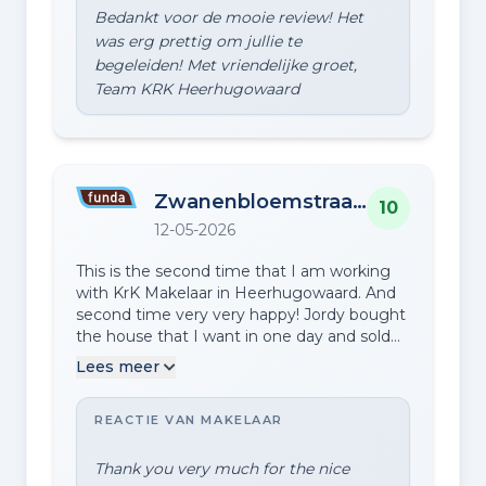
Bedankt voor de mooie review! Het
was erg prettig om jullie te
begeleiden! Met vriendelijke groet,
Zwanenbloemstraat 47
10
12-05-2026
This is the second time that I am working
with KrK Makelaar in Heerhugowaard. And
second time very very happy! Jordy bought
the house that I want in one day and sold
my house in four days! Amazing! I also use
Lees meer
their financial advisor Ricardo! He is one of
the BEST! The whole team is very friendly,
REACTIE VAN MAKELAAR
very helpful. Highly recommended!
Thank you very much for the nice