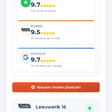
9.7
149 reviews totaal
FUNDA
9.5
35 reviews op Funda
GOOGLE
9.7
114 reviews op Google
Nieuwe review plaatsen
Leeuwerik 16
8