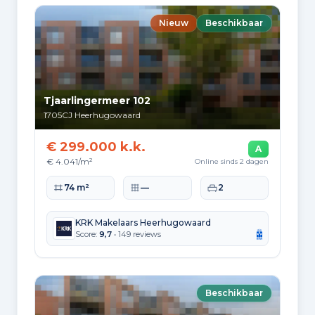
Nieuw
Beschikbaar
Tjaarlingermeer 102
1705CJ
Heerhugowaard
€ 299.000 k.k.
A
€ 4.041/m²
Online sinds 2 dagen
Woonoppervlakte
Perceeloppervlakte
Slaapkamers
74 m²
—
2
KRK Makelaars Heerhugowaard
Score:
9,7
• 149 reviews
Beschikbaar