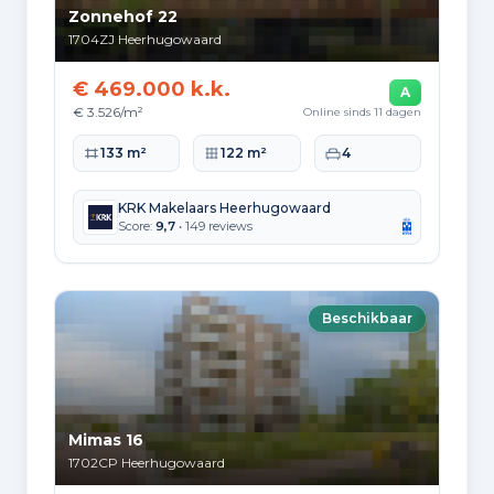
Zonnehof 22
1704ZJ
Heerhugowaard
€ 469.000 k.k.
A
€ 3.526/m²
Online sinds 11 dagen
Woonoppervlakte
Perceeloppervlakte
Slaapkamers
133 m²
122 m²
4
KRK Makelaars Heerhugowaard
Score:
9,7
• 149 reviews
Beschikbaar
Mimas 16
1702CP
Heerhugowaard