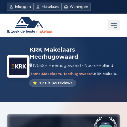
Inloggen
Makelaars
Woningen
Open
KRK Makelaars
Heerhugowaard
1703SE Heerhugowaard • Noord-Holland
Home
•
Makelaars
•
Heerhugowaard
•
KRK Makelaars Heerhugowaard
9,7
uit
149 reviews