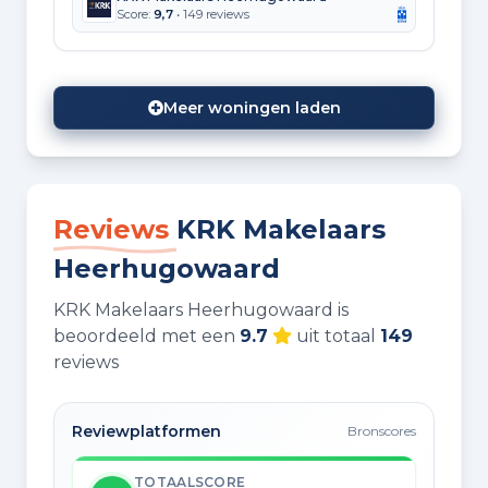
Score:
9,7
• 149 reviews
Meer woningen laden
Reviews
KRK Makelaars
Heerhugowaard
KRK Makelaars Heerhugowaard is
beoordeeld met een
9.7
uit totaal
149
reviews
Reviewplatformen
Bronscores
TOTAALSCORE