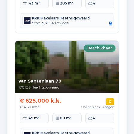
Woonoppervlakte
Perceeloppervlakte
Slaapkamers
143 m²
205 m²
4
KRK Makelaars Heerhugowaard
Score:
9,7
• 149 reviews
Beschikbaar
van Santenlaan 70
1701BS
Heerhugowaard
€ 625.000 k.k.
C
€ 4.310/m²
Online sinds 23 dagen
Woonoppervlakte
Perceeloppervlakte
Slaapkamers
145 m²
611 m²
4
KRK Makelaars Heerhugowaard