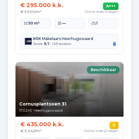
€ 295.000 k.k.
A+++
€ 5.900/m²
Online sinds 14 dagen
Woonoppervlakte
Perceeloppervlakte
Slaapkamers
50 m²
—
1
KRK Makelaars Heerhugowaard
Score:
9,7
• 149 reviews
Beschikbaar
Cornusplantsoen 31
1702XE
Heerhugowaard
€ 435.000 k.k.
C
€ 3.042/m²
Online sinds 22 dagen