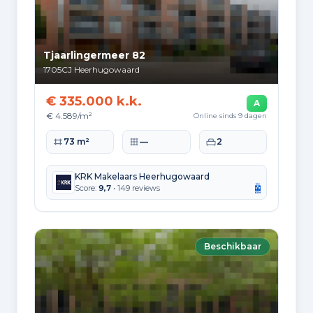
Tjaarlingermeer 82
1705CJ
Heerhugowaard
€ 335.000 k.k.
A
€ 4.589/m²
Online sinds 9 dagen
Woonoppervlakte
Perceeloppervlakte
Slaapkamers
73 m²
—
2
KRK Makelaars Heerhugowaard
Score:
9,7
• 149 reviews
Beschikbaar