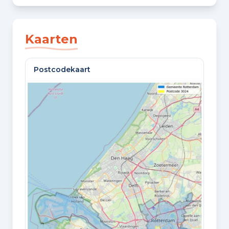
SLAAPKAMERS
2 slaapkamers
Kaarten
BADKAMERS
Postcodekaart
1 badkamer en 1 apart toilet
VLOEREN
1 woonlaag
GELEGEN OP
5e woonlaag
Oppervlaktes en inhoud