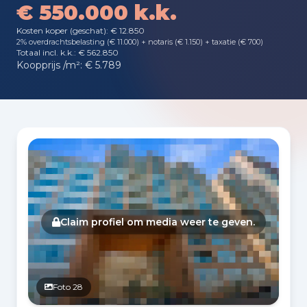
€ 550.000 k.k.
Kosten koper (geschat): € 12.850
2% overdrachtsbelasting (€ 11.000) + notaris (€ 1.150) + taxatie (€ 700)
Totaal incl. k.k.: € 562.850
Koopprijs /m²: € 5.789
Fotogalerij
Claim profiel om media weer te geven.
Foto 28