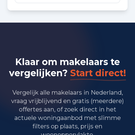
Bedrijvigheid in Rotterdam
(2025)
15.425
Handel en HORECA
14.280
Nijverheid en energie
Klaar om makelaars te
27.830
Zakelijke dienstverlening
vergelijken?
Start direct!
18.985
Overheid, onderwijs en zorg
Vergelijk alle makelaars in Nederland,
340
Landbouw, bosbouw en visserij
vraag vrijblijvend en gratis (meerdere)
10.035
Vervoer, informatie en communicatie
offertes aan, of zoek direct in het
actuele woningaanbod met slimme
3.525
Financiele diensten en onroerendgoed
filters op plaats, prijs en
11.505
Cultuur, recreatie en overige diensten
woonoppervlakte.