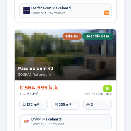
Delfshaven Makelaardij
Hoekwoning
Score:
9,3
• 96 reviews
Gas: 871 • Elektriciteit: 2.792
Huurwoning
Gas: 552 • Elektriciteit: 1.833
Nieuw
Beschikbaar
Koopwoning
Gas: 630 • Elektriciteit: 2.447
Appartement
Gas: 532 • Elektriciteit: 1.850
Passiebloem 43
3068AJ
Rotterdam
Tussenwoning
Gas: 780 • Elektriciteit: 2.711
€ 584.999 k.k.
B
Vrijstaande woning
€ 4.795/m²
Online sinds 1 dag
Gas: 1.247 • Elektriciteit: 3.739
Woonoppervlakte
Perceeloppervlakte
Slaapkamers
122 m²
255 m²
2
Twee-onder-één-kap woning
Gas: 1.222 • Elektriciteit: 3.248
DWM Makelaardij
Score:
9,1
• 37 reviews