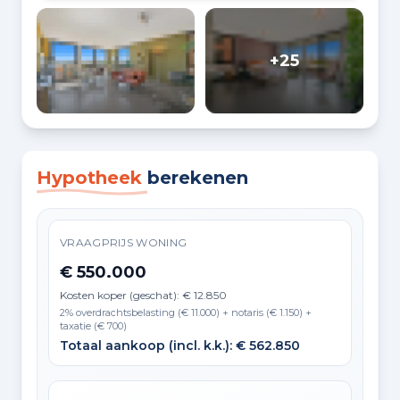
+25
Hypotheek
berekenen
VRAAGPRIJS WONING
€ 550.000
Kosten koper (geschat): € 12.850
2% overdrachtsbelasting (€ 11.000) + notaris (€ 1.150) +
taxatie (€ 700)
Totaal aankoop (incl. k.k.): € 562.850