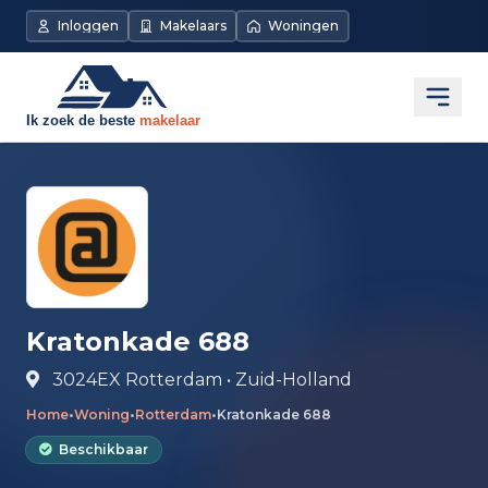
Direct naar de inhoud
Inloggen
Makelaars
Woningen
Open
Kratonkade 688
3024EX Rotterdam • Zuid-Holland
Home
•
Woning
•
Rotterdam
•
Kratonkade 688
Beschikbaar