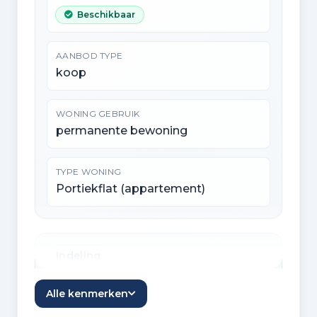
Beschikbaar
AANBOD TYPE
koop
WONING GEBRUIK
permanente bewoning
TYPE WONING
Portiekflat (appartement)
Indeling
KAMERS
Alle kenmerken
4 kamers