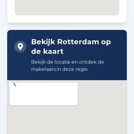
2010
BOUWWIJZE
Bestaande bouw
Bekijk Rotterdam op
DAKTYPE
de kaart
Plat dak bedekt met bitumineuze
dakbedekking
Bekijk de locatie en ontdek de
makelaars in deze regio
ISOLATIE
Volledig geïsoleerd
VERWARMING
Stadsverwarming
WARM WATER
Stadsverwarming