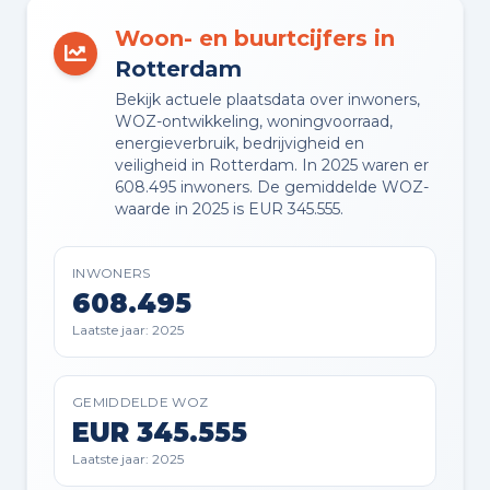
VVE RESERVEFONDS AANWEZIG
Woon- en buurtcijfers in
Ja
Rotterdam
Bekijk actuele plaatsdata over inwoners,
VVE ONDERHOUDSPLAN
WOZ-ontwikkeling, woningvoorraad,
Ja
energieverbruik, bedrijvigheid en
veiligheid in Rotterdam. In 2025 waren er
608.495 inwoners. De gemiddelde WOZ-
VVE OPSTALVERZEKERING
waarde in 2025 is EUR 345.555.
Ja
INWONERS
608.495
Buitenruimte en parkeren
Laatste jaar: 2025
BUITENRUIMTE
GEMIDDELDE WOZ
Aan rustige weg, aan vaarwater en
EUR 345.555
vrij uitzicht
Laatste jaar: 2025