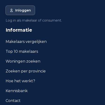
Rotterdam?
Inloggen
Wat is de gemiddelde WOZ-
waarde in Rotterdam?
Log in als makelaar of consument.
Informatie
Wat is het gemiddelde
inkomen per inwoner in
Rotterdam?
Makelaars vergelijken
Top 10 makelaars
Hoe veilig is wonen in
Rotterdam?
Woningen zoeken
Welke woningtypen komen
Zoeken per provincie
het meest voor in Rotterdam?
Hoe het werkt?
Kennisbank
Contact