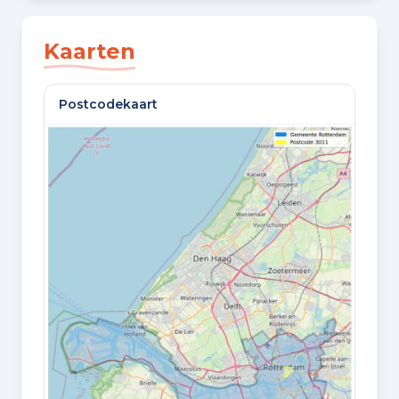
SLAAPKAMERS
3 slaapkamers
Kaarten
BADKAMERS
Postcodekaart
1 badkamer en 1 apart toilet
VLOEREN
2 woonlagen
GELEGEN OP
1e woonlaag
Oppervlaktes en inhoud
WOONOPPERVLAKTE