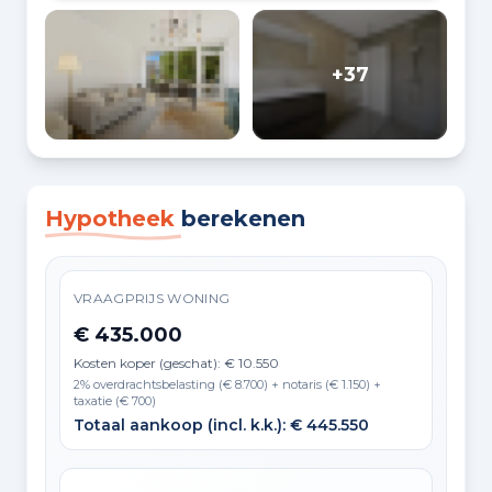
+37
Hypotheek
berekenen
VRAAGPRIJS WONING
€ 435.000
Kosten koper (geschat): € 10.550
2% overdrachtsbelasting (€ 8.700) + notaris (€ 1.150) +
taxatie (€ 700)
Totaal aankoop (incl. k.k.): € 445.550