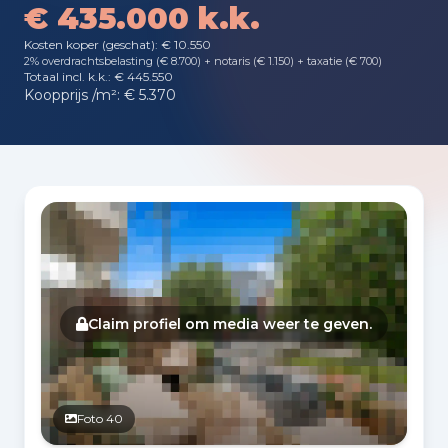
€ 435.000 k.k.
Kosten koper (geschat): € 10.550
2% overdrachtsbelasting (€ 8.700) + notaris (€ 1.150) + taxatie (€ 700)
Totaal incl. k.k.: € 445.550
Koopprijs /m²: € 5.370
Fotogalerij
Claim profiel om media weer te geven.
Foto 40