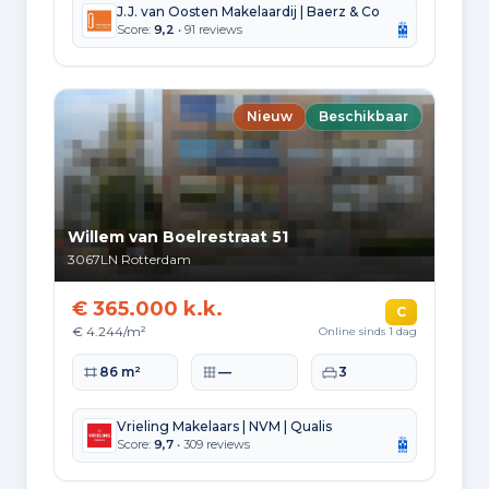
J.J. van Oosten Makelaardij | Baerz & Co
Hoekwoning
Gas: 871 • Elektriciteit: 2.792
Score:
9,2
• 91 reviews
Huurwoning
Gas: 552 • Elektriciteit: 1.833
Nieuw
Beschikbaar
Koopwoning
Gas: 630 • Elektriciteit: 2.447
Appartement
Gas: 532 • Elektriciteit: 1.850
Willem van Boelrestraat 51
3067LN
Rotterdam
Tussenwoning
Gas: 780 • Elektriciteit: 2.711
€ 365.000 k.k.
C
Vrijstaande woning
€ 4.244/m²
Online sinds 1 dag
Gas: 1.247 • Elektriciteit: 3.739
Woonoppervlakte
Perceeloppervlakte
Slaapkamers
86 m²
—
3
Twee-onder-één-kap woning
Gas: 1.222 • Elektriciteit: 3.248
Vrieling Makelaars | NVM | Qualis
Score:
9,7
• 309 reviews