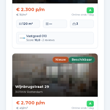
5.469
2010 tot 2020
€ 2.300 p/m
A
€ 19/m²
Online sinds 1 dag
3.475
2020 en later
Woonoppervlakte
Perceeloppervlakte
Slaapkamers
120 m²
—
3
Vastgoed 010
Score:
10,0
• 2 reviews
Energie en duurzaamheid
Energielabelverdeling
Nieuw
Beschikbaar
Label A
Label C
76.947
71.907
Label B
Label G
51.923
27.838
Wijnbrugstraat 29
Label D
Label E
3011XW
Rotterdam
26.618
25.314
€ 2.700 p/m
A
Label F
Label A+
€ 45/m²
Online sinds 1 dag