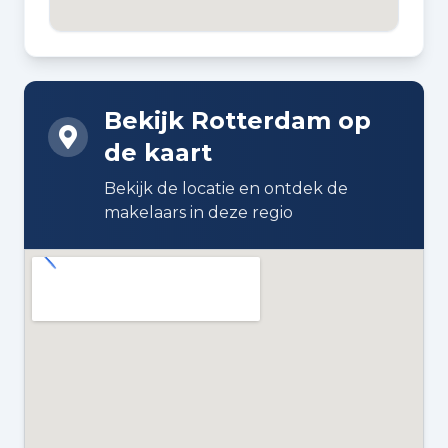
BOUWWIJZE
Bestaande bouw
Bekijk Rotterdam op
DAKTYPE
de kaart
Plat dak
Bekijk de locatie en ontdek de
ISOLATIE
makelaars in deze regio
Dubbel glas
VERWARMING
Stadsverwarming
WARM WATER
Stadsverwarming