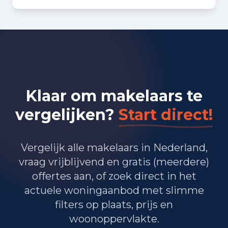
Bedrijvigheid in Rotterdam
(2025)
15.425
Handel en HORECA
14.280
Nijverheid en energie
Klaar om makelaars te
27.830
Zakelijke dienstverlening
vergelijken?
Start direct!
18.985
Overheid, onderwijs en zorg
340
Landbouw, bosbouw en visserij
Vergelijk alle makelaars in Nederland,
vraag vrijblijvend en gratis (meerdere)
10.035
Vervoer, informatie en communicatie
offertes aan, of zoek direct in het
actuele woningaanbod met slimme
3.525
Financiele diensten en onroerendgoed
filters op plaats, prijs en
11.505
Cultuur, recreatie en overige diensten
woonoppervlakte.