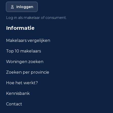
Inloggen
Wat is de gemiddelde WOZ-
waarde in Rotterdam?
Log in als makelaar of consument.
Informatie
Wat is het gemiddelde
inkomen per inwoner in
Rotterdam?
Makelaars vergelijken
Top 10 makelaars
Hoe veilig is wonen in
Rotterdam?
Woningen zoeken
Welke woningtypen komen
Zoeken per provincie
het meest voor in Rotterdam?
Hoe het werkt?
Kennisbank
Contact