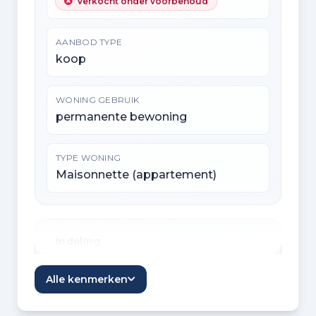
Verkocht onder voorbehoud
AANBOD TYPE
koop
WONING GEBRUIK
permanente bewoning
TYPE WONING
Maisonnette (appartement)
Indeling
KAMERS
Alle kenmerken
4 kamers