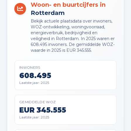
Ja
Woon- en buurtcijfers in
Rotterdam
VVE ONDERHOUDSPLAN
Bekijk actuele plaatsdata over inwoners,
Ja
WOZ-ontwikkeling, woningvoorraad,
energieverbruik, bedrijvigheid en
veiligheid in Rotterdam. In 2025 waren er
VVE OPSTALVERZEKERING
608.495 inwoners. De gemiddelde WOZ-
Ja
waarde in 2025 is EUR 345.555.
INWONERS
608.495
Buitenruimte en parkeren
Laatste jaar: 2025
BUITENRUIMTE
Aan water, in centrum, open ligging
GEMIDDELDE WOZ
en vrij uitzicht
EUR 345.555
Laatste jaar: 2025
TUIN
Zonneterras