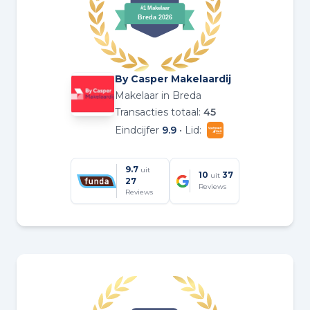
By Casper Makelaardij
Makelaar in Breda
Transacties totaal:
45
Eindcijfer
9.9
• Lid:
9.7
uit
10
37
uit
27
Reviews
Reviews