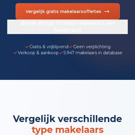
Vergelijk gratis makelaarsoffertes
Bekijk de top 10 beste makelaars van
Nederland
Gratis & vrijblijvend
Geen verplichting
Verkoop & aankoop
5.947 makelaars in database
Vergelijk verschillende
type makelaars