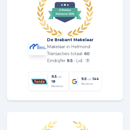
De Brabant Makelaar
Makelaar in Helmond
Transacties totaal:
60
Eindcijfer
9.5
• Lid:
?
9.5
uit
9.5
144
uit
18
Reviews
Reviews