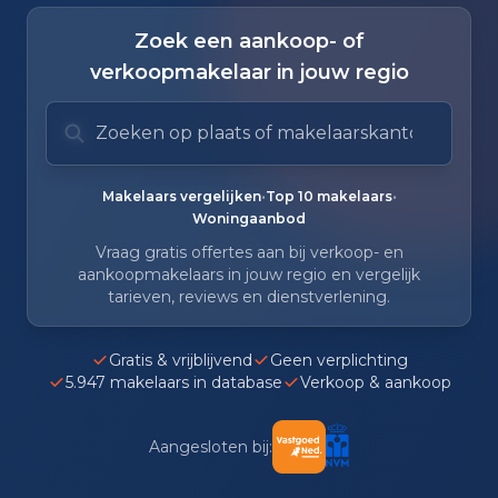
Zoek een aankoop- of
verkoopmakelaar in jouw regio
Zoek op plaats of makelaarskantoor
Typ om te zoeken. Gebruik pijl omlaag en pijl om
Zoeksuggesties verborgen.
•
•
Makelaars vergelijken
Top 10 makelaars
Woningaanbod
Vraag gratis offertes aan bij verkoop- en
aankoopmakelaars in jouw regio en vergelijk
tarieven, reviews en dienstverlening.
Gratis & vrijblijvend
Geen verplichting
5.947 makelaars in database
Verkoop & aankoop
Aangesloten bij: