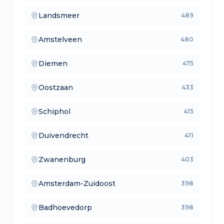
Landsmeer
489
— verkoopmakelaars
Amstelveen
480
— aankoopmakelaars
Diemen
475
— lokale makelaars
Oostzaan
433
— makelaars vergelijken
Schiphol
415
— verkoopmakelaars
Duivendrecht
411
— aankoopmakelaars
Zwanenburg
403
— lokale makelaars
Amsterdam-Zuidoost
398
— makelaars vergelijken
Badhoevedorp
398
— verkoopmakelaars