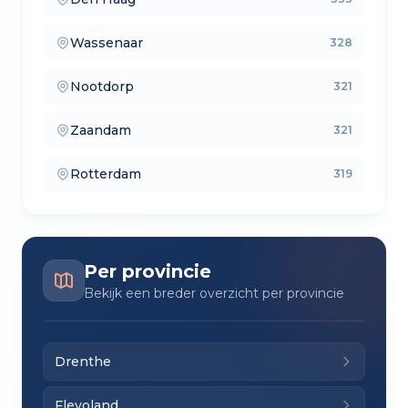
— lokale makelaars
Wassenaar
328
— makelaars vergelijken
Nootdorp
321
— verkoopmakelaars
Zaandam
321
— aankoopmakelaars
Rotterdam
319
— lokale makelaars
Per provincie
Bekijk een breder overzicht per provincie
Drenthe
Flevoland