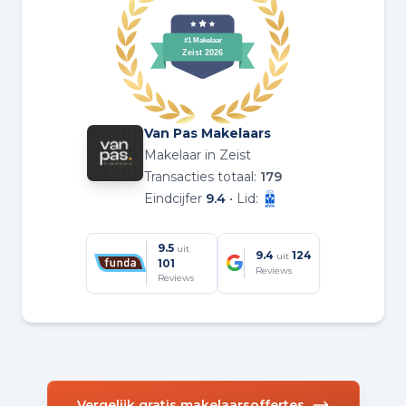
Van Pas Makelaars
Makelaar in Zeist
Transacties totaal:
179
Eindcijfer
9.4
• Lid:
9.5
uit
9.4
124
uit
101
Reviews
Reviews
Vergelijk gratis makelaarsoffertes