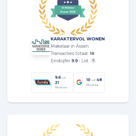
KARAKTERVOL WONEN
Makelaar in Assen
Transacties totaal:
18
Eindcijfer
9.9
• Lid:
?
9.6
uit
10
48
uit
21
Reviews
Reviews