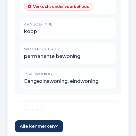
Verkocht onder voorbehoud
AANBOD TYPE
koop
WONING GEBRUIK
permanente bewoning
TYPE WONING
Eengezinswoning, eindwoning
Indeling
KAMERS
Alle kenmerken
5 kamers