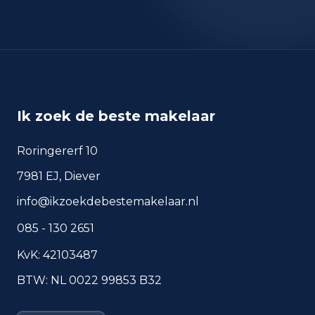
okt 2025
87
sep 2024
96
sep 2025
80
Deze cijfers geven een indicatief beeld van
veiligheidstrends in de woonomgeving van Vleuten.
Ik zoek de beste makelaar
Roringererf 10
Veelgestelde vragen over
7981 EJ, Diever
wonen in Vleuten
info@ikzoekdebestemakelaar.nl
Korte antwoorden op basis van actuele
plaatscijfers, handig voor een snelle
085 - 130 2651
vergelijking van de woonomgeving.
KvK: 42103487
Hoeveel inwoners heeft
BTW: NL 0022 99853 B32
Vleuten?