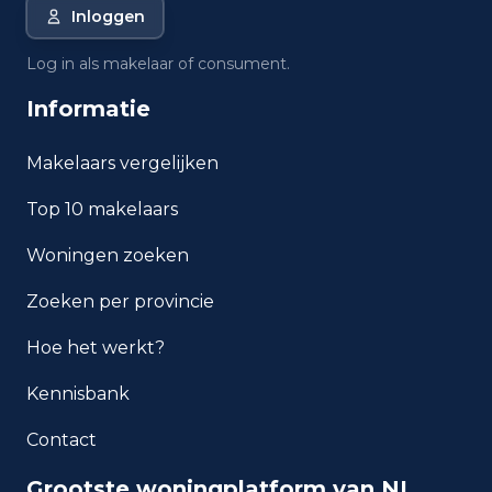
Wat is de gemiddelde WOZ-
Inloggen
waarde in Vleuten?
Log in als makelaar of consument.
Wat is het gemiddelde
Informatie
inkomen per inwoner in Vleuten?
Makelaars vergelijken
Hoe veilig is wonen in Vleuten?
Top 10 makelaars
Welke woningtypen komen
Woningen zoeken
het meest voor in Vleuten?
Zoeken per provincie
Hoe het werkt?
Kennisbank
Contact
Grootste woningplatform van NL