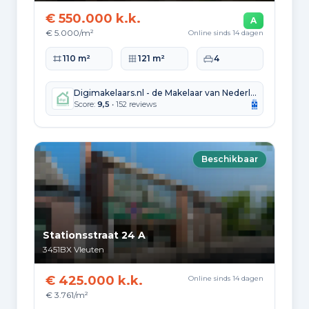
3.790
2000 tot 2010
€ 550.000 k.k.
A
€ 5.000/m²
1.704
Online sinds 14 dagen
2010 tot 2020
Woonoppervlakte
Perceeloppervlakte
Slaapkamers
110 m²
121 m²
4
259
2020 en later
Digimakelaars.nl - de Makelaar van Nederland
Score:
9,5
• 152 reviews
Energie en duurzaamheid
Beschikbaar
Energielabelverdeling
Label A
Label B
6.157
1.740
Label C
Label A+
Stationsstraat 24 A
856
477
3451BX
Vleuten
Label D
Label G
€ 425.000 k.k.
Online sinds 14 dagen
372
185
€ 3.761/m²