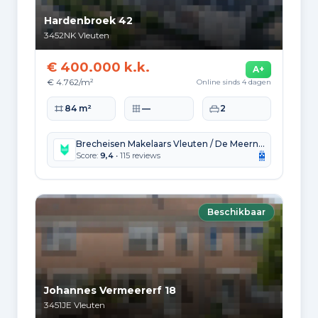
Hardenbroek 42
Bouwperiode van panden
3452NK
Vleuten
7
Voor 1700
€ 400.000 k.k.
A+
€ 4.762/m²
Online sinds 4 dagen
106
1700 tot 1900
Woonoppervlakte
Perceeloppervlakte
Slaapkamers
84 m²
—
2
71
1900 tot 1925
Brecheisen Makelaars Vleuten / De Meern B.V.
Score:
9,4
• 115 reviews
114
1925 tot 1950
1.279
1950 tot 1970
Beschikbaar
107
1970 tot 1980
261
1980 tot 1990
935
1990 tot 2000
Johannes Vermeererf 18
3451JE
Vleuten