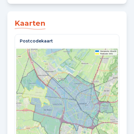
SLAAPKAMERS
4 slaapkamers
Kaarten
BADKAMERS
Postcodekaart
1 badkamer en 1 apart toilet
VLOEREN
3 woonlagen
Oppervlaktes en inhoud
WOONOPPERVLAKTE
126 m²