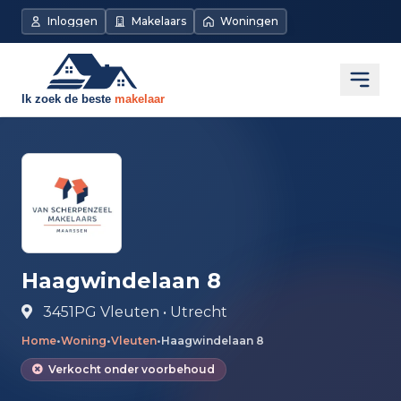
Direct naar de inhoud
Inloggen
Makelaars
Woningen
Open
Haagwindelaan 8
3451PG Vleuten • Utrecht
Home
•
Woning
•
Vleuten
•
Haagwindelaan 8
Verkocht onder voorbehoud