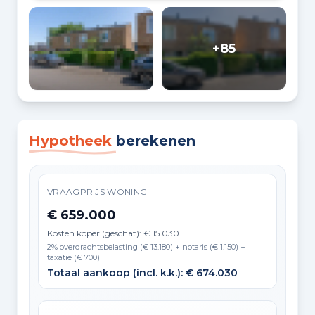
+85
Hypotheek
berekenen
VRAAGPRIJS WONING
€ 659.000
Kosten koper (geschat): € 15.030
2% overdrachtsbelasting (€ 13.180) + notaris (€ 1.150) +
taxatie (€ 700)
Totaal aankoop (incl. k.k.): € 674.030