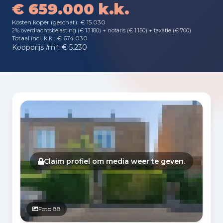
€ 659.000 k.k.
Kosten koper (geschat): € 15.030
2% overdrachtsbelasting (€ 13.180) + notaris (€ 1.150) + taxatie (€ 700)
Totaal incl. k.k.: € 674.030
Koopprijs /m²: € 5.230
Fotogalerij
Claim profiel om media weer te geven.
Foto 88