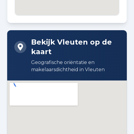
2005
BOUWWIJZE
Bestaande bouw
Bekijk Vleuten op de
DAKTYPE
kaart
Zadeldak bedekt met pannen
Geografische oriëntatie en
ISOLATIE
makelaarsdichtheid in Vleuten
Volledig geïsoleerd
VERWARMING
Cv-ketel en warmte
terugwininstallatie
WARM WATER
Cv-ketel