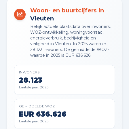
Woon- en buurtcijfers in
BUITENRUIMTE
Vleuten
Aan rustige weg, aan water en in
Bekijk actuele plaatsdata over inwoners,
woonwijk
WOZ-ontwikkeling, woningvoorraad,
energieverbruik, bedrijvigheid en
veiligheid in Vleuten. In 2025 waren er
TUIN
28.123 inwoners. De gemiddelde WOZ-
Achtertuin en voortuin
waarde in 2025 is EUR 636.626.
TUIN LIGGING
INWONERS
Gelegen op het oosten bereikbaar
28.123
via achterom
Laatste jaar: 2025
BERGING
Aangebouwde stenen berging
GEMIDDELDE WOZ
EUR 636.626
Laatste jaar: 2025
PARKEREN