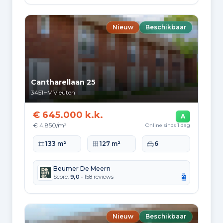
Samenstelling van bewoners
Leeftijdsopbouw
Nieuw
Beschikbaar
65+: 3.177
0-15: 6.600
15-25: 3.680
25-45: 6.972
45-65: 7.692
Opleidingsniveau
Cantharellaan 25
Hoger
3451HV
Vleuten
9.749
€ 645.000 k.k.
A
Praktisch
€ 4.850/m²
Online sinds 1 dag
3.857
Woonoppervlakte
Perceeloppervlakte
Slaapkamers
133 m²
127 m²
6
Middelbaar
6.253
Beumer De Meern
Score:
9,0
• 158 reviews
Herkomst inwoners (2025)
Europa
2.025
Nieuw
Beschikbaar