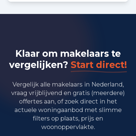
Bedrijvigheid in Vleuten (2025)
398
Handel en HORECA
266
Nijverheid en energie
Klaar om makelaars te
1.240
Zakelijke dienstverlening
vergelijken?
Start direct!
809
Overheid, onderwijs en zorg
Vergelijk alle makelaars in Nederland,
15
Landbouw, bosbouw en visserij
vraag vrijblijvend en gratis (meerdere)
421
Vervoer, informatie en communicatie
offertes aan, of zoek direct in het
actuele woningaanbod met slimme
162
Financiele diensten en onroerendgoed
filters op plaats, prijs en
woonoppervlakte.
296
Cultuur, recreatie en overige diensten