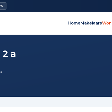
65
Home
Makelaars
Won
2 a
 a