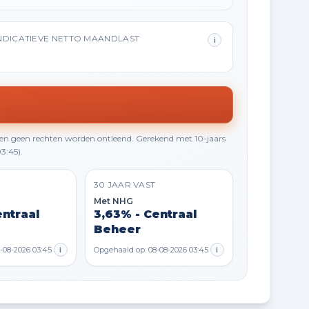
NDICATIEVE NETTO MAANDLAST
i
en geen rechten worden ontleend. Gerekend met 10-jaars
3:45).
30 JAAR VAST
Met NHG
entraal
3,63% - Centraal
Beheer
-08-2026 03:45
i
Opgehaald op: 08-08-2026 03:45
i