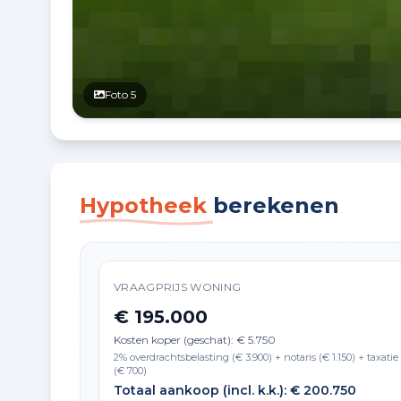
Foto 5
Hypotheek
berekenen
VRAAGPRIJS WONING
€ 195.000
Kosten koper (geschat): € 5.750
2% overdrachtsbelasting (€ 3.900) + notaris (€ 1.150) + taxatie
(€ 700)
Totaal aankoop (incl. k.k.): € 200.750