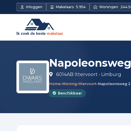
Direct naar de inhoud
Inloggen
Makelaars
5.954
Woningen
244.5
Napoleonsweg 
6014AB Ittervoort • Limburg
Home
•
Woning
•
Ittervoort
•
Napoleonsweg 2
Beschikbaar