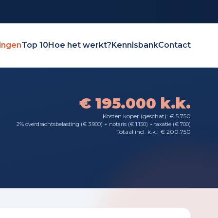
ingen
Top 10
Hoe het werkt?
Kennisbank
Contact
€ 195.000 k.k.
Kosten koper (geschat): € 5.750
2% overdrachtsbelasting (€ 3.900) + notaris (€ 1.150) + taxatie (€ 700)
Totaal incl. k.k.: € 200.750