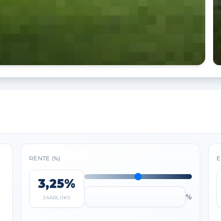
RENTE (%)
E
3,25%
%
JAARLIJKS