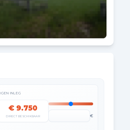
IGEN INLEG
€ 9.750
€
DIRECT BESCHIKBAAR