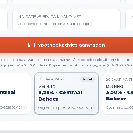
INDICATIEVE BRUTO MAANDLAST
I
Gebaseerd op annuïteit en 30 jaar looptijd
Hypotheekadvies aanvragen
 indicatie op basis van algemene aannames. Aan de getoonde uitkomsten kunn
rijsgrens € 470.000. Bron: 10-jaars rente uit mortgage_rates (08-08-2026 0
10 JAAR VAST
20 JAAR VAST
Actief
Met NHG
Met NHG
ntraal
3,50% - C
3,25% - Centraal
Beheer
Beheer
08-2026 03:45
i
Opgehaald op: 08
Opgehaald op: 08-08-2026 03:45
i