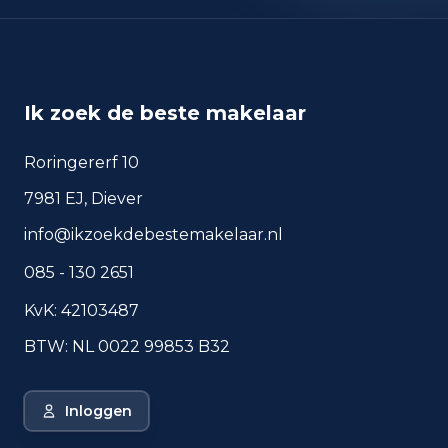
okt 2025
83
sep 2024
68
sep 2025
59
Ik zoek de beste makelaar
Deze cijfers geven een indicatief beeld van
veiligheidstrends in de woonomgeving van Bilthoven.
Roringererf 10
7981 EJ, Diever
info@ikzoekdebestemakelaar.nl
Veelgestelde vragen over
wonen in Bilthoven
085 - 130 2651
Korte antwoorden op basis van actuele
KvK: 42103487
plaatscijfers, handig voor een snelle
vergelijking van de woonomgeving.
BTW: NL 0022 99853 B32
Hoeveel inwoners heeft
Bilthoven?
Inloggen