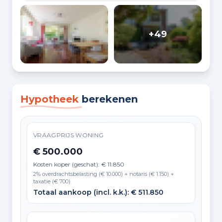
+49
Hypotheek
berekenen
VRAAGPRIJS WONING
€ 500.000
Kosten koper (geschat): € 11.850
2% overdrachtsbelasting (€ 10.000) + notaris (€ 1.150) +
taxatie (€ 700)
Totaal aankoop (incl. k.k.): € 511.850