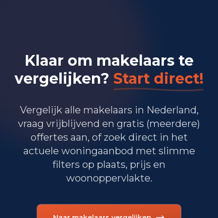
Bedrijvigheid in Bilthoven
(2025)
365
Handel en HORECA
Klaar om makelaars te
260
Nijverheid en energie
vergelijken?
Start direct!
1.365
Zakelijke dienstverlening
Vergelijk alle makelaars in Nederland,
885
Overheid, onderwijs en zorg
vraag vrijblijvend en gratis (meerdere)
offertes aan, of zoek direct in het
10
Landbouw, bosbouw en visserij
actuele woningaanbod met slimme
270
Vervoer, informatie en communicatie
filters op plaats, prijs en
woonoppervlakte.
285
Financiele diensten en onroerendgoed
330
Cultuur, recreatie en overige diensten
Naar makelaars vergelijken