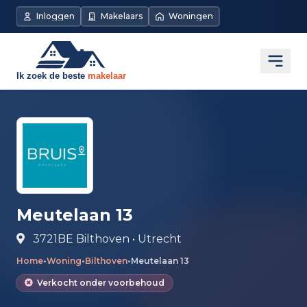
Direct naar de inhoud
Inloggen
Makelaars
Woningen
Open
Meutelaan 13
3721BE Bilthoven • Utrecht
Home
•
Woning
•
Bilthoven
•
Meutelaan 13
Verkocht onder voorbehoud