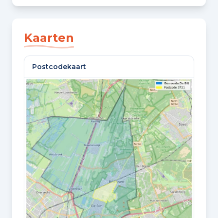
SLAAPKAMERS
3 slaapkamers
Kaarten
BADKAMERS
Postcodekaart
1 badkamer en 1 apart toilet
VLOEREN
2 woonlagen en een zolder
Oppervlaktes en inhoud
WOONOPPERVLAKTE
87 m²