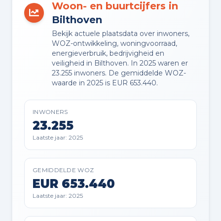
Woon- en buurtcijfers in
EIGENDOMSSITUATIE
Volle eigendom
Bilthoven
Bekijk actuele plaatsdata over inwoners,
WOZ-ontwikkeling, woningvoorraad,
energieverbruik, bedrijvigheid en
veiligheid in Bilthoven. In 2025 waren er
Buitenruimte en parkeren
23.255 inwoners. De gemiddelde WOZ-
waarde in 2025 is EUR 653.440.
BUITENRUIMTE
Aan rustige weg en in woonwijk
INWONERS
23.255
TUIN
Laatste jaar: 2025
Achtertuin en voortuin
TUIN LIGGING
GEMIDDELDE WOZ
EUR 653.440
Gelegen op het westen bereikbaar
via achterom
Laatste jaar: 2025