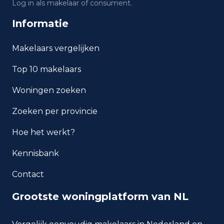
Log in als makelaar of consument.
Wat is de gemiddelde WOZ-
waarde in Bilthoven?
Informatie
Wat is het gemiddelde
Makelaars vergelijken
inkomen per inwoner in
Bilthoven?
Top 10 makelaars
Woningen zoeken
Hoe veilig is wonen in
Bilthoven?
Zoeken per provincie
Welke woningtypen komen
Hoe het werkt?
het meest voor in Bilthoven?
Kennisbank
Contact
Grootste woningplatform van NL