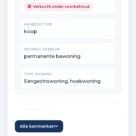
Verkocht onder voorbehoud
AANBOD TYPE
koop
WONING GEBRUIK
permanente bewoning
TYPE WONING
Eengezinswoning, hoekwoning
Indeling
KAMERS
Alle kenmerken
4 kamers