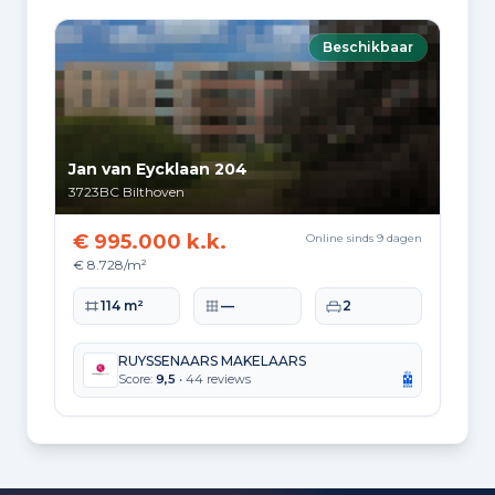
Hoekwoning
Gas: 1.167 • Elektriciteit: 2.880
Beschikbaar
Huurwoning
Gas: 776 • Elektriciteit: 1.980
Koopwoning
Gas: 1.253 • Elektriciteit: 3.195
Jan van Eycklaan 204
3723BC
Bilthoven
Appartement
Gas: 683 • Elektriciteit: 1.816
€ 995.000 k.k.
Online sinds 9 dagen
Tussenwoning
€ 8.728/m²
Gas: 992 • Elektriciteit: 2.660
Woonoppervlakte
Perceeloppervlakte
Slaapkamers
114 m²
—
2
Vrijstaande woning
Gas: 1.849 • Elektriciteit: 4.288
RUYSSENAARS MAKELAARS
Score:
9,5
• 44 reviews
Twee-onder-één-kap woning
Gas: 1.403 • Elektriciteit: 3.617