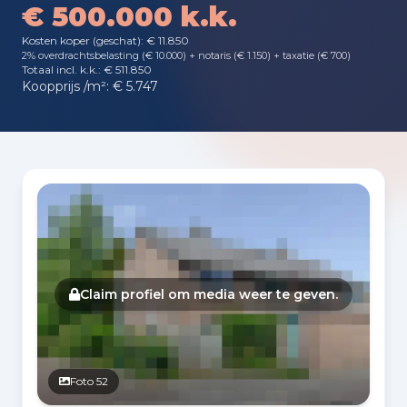
€ 500.000 k.k.
Kosten koper (geschat): € 11.850
2% overdrachtsbelasting (€ 10.000) + notaris (€ 1.150) + taxatie (€ 700)
Totaal incl. k.k.: € 511.850
Koopprijs /m²: € 5.747
Fotogalerij
Claim profiel om media weer te geven.
Foto 52