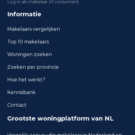
Log in als makelaar of consument.
Wat is de gemiddelde WOZ-
waarde in Bilthoven?
Informatie
Wat is het gemiddelde
Makelaars vergelijken
inkomen per inwoner in
Bilthoven?
Top 10 makelaars
Woningen zoeken
Hoe veilig is wonen in
Bilthoven?
Zoeken per provincie
Welke woningtypen komen
Hoe het werkt?
het meest voor in Bilthoven?
Kennisbank
Contact
Grootste woningplatform van NL