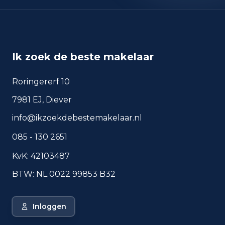
okt 2025
83
sep 2024
68
sep 2025
59
Ik zoek de beste makelaar
Deze cijfers geven een indicatief beeld van
veiligheidstrends in de woonomgeving van Bilthoven.
Roringererf 10
7981 EJ, Diever
info@ikzoekdebestemakelaar.nl
Veelgestelde vragen over
wonen in Bilthoven
085 - 130 2651
Korte antwoorden op basis van actuele
KvK: 42103487
plaatscijfers, handig voor een snelle
vergelijking van de woonomgeving.
BTW: NL 0022 99853 B32
Hoeveel inwoners heeft
Bilthoven?
Inloggen