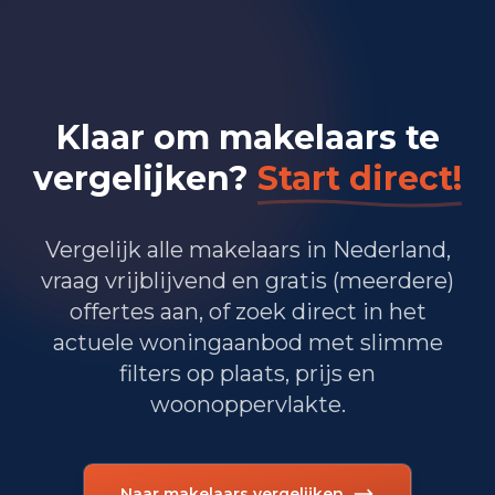
Bedrijvigheid in Bilthoven
(2025)
365
Handel en HORECA
Klaar om makelaars te
260
Nijverheid en energie
vergelijken?
Start direct!
1.365
Zakelijke dienstverlening
Vergelijk alle makelaars in Nederland,
885
Overheid, onderwijs en zorg
vraag vrijblijvend en gratis (meerdere)
offertes aan, of zoek direct in het
10
Landbouw, bosbouw en visserij
actuele woningaanbod met slimme
270
Vervoer, informatie en communicatie
filters op plaats, prijs en
woonoppervlakte.
285
Financiele diensten en onroerendgoed
330
Cultuur, recreatie en overige diensten
Naar makelaars vergelijken