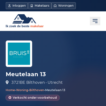
Direct naar de inhoud
Inloggen
Makelaars
Woningen
Open
Meutelaan 13
3721BE Bilthoven • Utrecht
Home
•
Woning
•
Bilthoven
•
Meutelaan 13
Verkocht onder voorbehoud