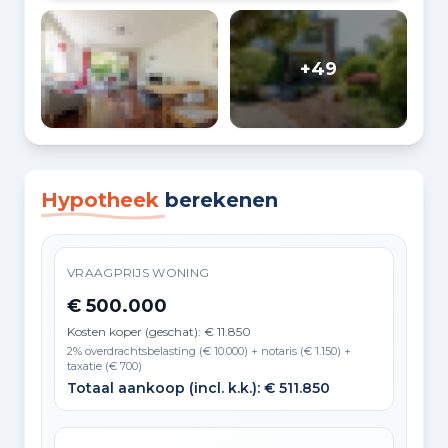
+49
Hypotheek
berekenen
VRAAGPRIJS WONING
€ 500.000
Kosten koper (geschat): € 11.850
2% overdrachtsbelasting (€ 10.000) + notaris (€ 1.150) +
taxatie (€ 700)
Totaal aankoop (incl. k.k.): € 511.850