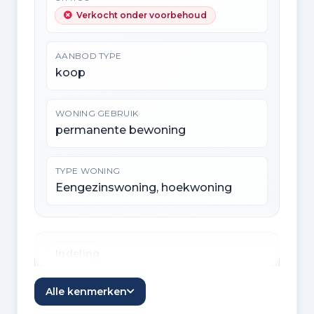
Verkocht onder voorbehoud
AANBOD TYPE
koop
WONING GEBRUIK
permanente bewoning
TYPE WONING
Eengezinswoning, hoekwoning
Indeling
KAMERS
Alle kenmerken
4 kamers