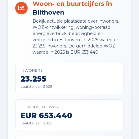
Woon- en buurtcijfers in
EIGENDOMSSITUATIE
Volle eigendom
Bilthoven
Bekijk actuele plaatsdata over inwoners,
WOZ-ontwikkeling, woningvoorraad,
energieverbruik, bedrijvigheid en
veiligheid in Bilthoven. In 2025 waren er
Buitenruimte en parkeren
23.255 inwoners. De gemiddelde WOZ-
waarde in 2025 is EUR 653.440.
BUITENRUIMTE
Aan rustige weg en in woonwijk
INWONERS
23.255
TUIN
Laatste jaar: 2025
Achtertuin en voortuin
TUIN LIGGING
GEMIDDELDE WOZ
EUR 653.440
Gelegen op het westen bereikbaar
via achterom
Laatste jaar: 2025