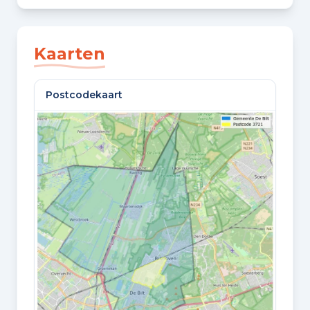
SLAAPKAMERS
3 slaapkamers
Kaarten
BADKAMERS
Postcodekaart
1 badkamer en 1 apart toilet
VLOEREN
2 woonlagen en een zolder
Oppervlaktes en inhoud
WOONOPPERVLAKTE
87 m²