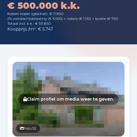
€ 500.000 k.k.
Kosten koper (geschat): € 11.850
2% overdrachtsbelasting (€ 10.000) + notaris (€ 1.150) + taxatie (€ 700)
Totaal incl. k.k.: € 511.850
Koopprijs /m²: € 5.747
Fotogalerij
Claim profiel om media weer te geven.
Foto 52