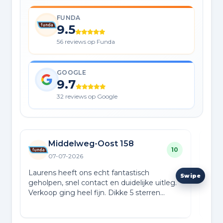
FUNDA
9.5
56 reviews op Funda
GOOGLE
9.7
32 reviews op Google
Middelweg-Oost 158
10
07-07-2026
Laurens heeft ons echt fantastisch
De p
geholpen, snel contact en duidelijke uitleg.
prof
Verkoop ging heel fijn. Dikke 5 sterren
met
⭐️⭐️⭐️⭐️⭐️
Laur