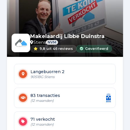
Makelaardij Libbe Duinstra
Stiens
NVM
9,8
uit
46 reviews
Geverifieerd
Langebuorren 2
9051BG Stiens
83 transacties
(12 maanden)
71 verkocht
(12 maanden)