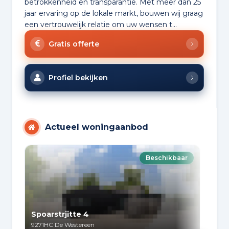
betrokkenheid en transparantie. Met meer dan 25
jaar ervaring op de lokale markt, bouwen wij graag
een vertrouwelijk relatie om uw wensen t...
Gratis offerte
Profiel bekijken
Actueel woningaanbod
Beschikbaar
Spoarstrjitte 4
De 
9271HC
De Westereen
893