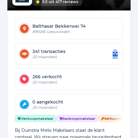
9,5
uit
417 reviews
Balthasar Bekkerwei 74
8914BE Leeuwarden
341 transacties
(12 maanden)
266 verkocht
(12 maanden)
0 aangekocht
(12 maanden)
Verkoopmakelaar
Aankoopmakelaar
Verhuurmakelaar
Bij Duinstra Melis Makelaars staat de klant
centraal. Wij streven naar maximale tevredenheid