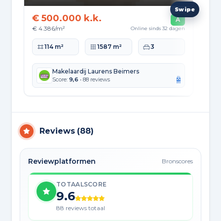
€ 500.000 k.k.
€ 
A
€ 4.386/m²
€ 3
Online sinds 32 dagen
Woonoppervlakte
Perceeloppervlakte
Slaapkamers
Wo
114 m²
1587 m²
3
Makelaardij Laurens Beimers
Score:
9,6
• 88 reviews
Reviews
(
88
)
Reviewplatformen
Bronscores
TOTAALSCORE
9.6
88 reviews totaal