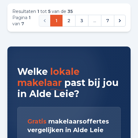
Resultaten
1
tot
5
van de
35
Pagina
1
1
2
3
...
7
van
7
Welke
lokale
makelaar
past bij jou
in Alde Leie?
Gratis
makelaarsoffertes
vergelijken in Alde Leie