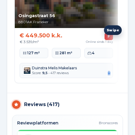
Osingastraat 56
Tje
8801AK
Franeker
892
€ 449.500 k.k.
€ 
F
€ 3.539/m²
€ 2
Online sinds 1 dag
Woonoppervlakte
Perceeloppervlakte
Slaapkamers
Wo
127 m²
281 m²
4
Duinstra Melis Makelaars
Score:
9,5
• 417 reviews
Reviews
(
417
)
Reviewplatformen
Bronscores