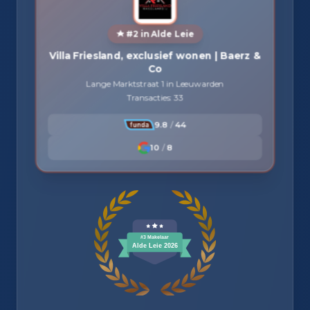
#2 in Alde Leie
Villa Friesland, exclusief wonen | Baerz &
Co
Lange Marktstraat 1 in Leeuwarden
Transacties: 33
9.8
/
44
10
/
8