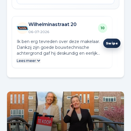
Wilhelminastraat 20
10
06-07-2026
Ik ben erg tevreden over deze makelaar.
Erg 
Dankzij zijn goede bouwtechnische
mijn
achtergrond gaf hij deskundig en eerlijk
comm
advies. De verkoop van mijn woning verliep
nag
Lees meer
goed en soepel. Ik kan hem van harte
aanbevelen.