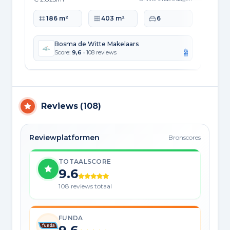
Woonoppervlakte
Perceeloppervlakte
Slaapkamers
Wo
186 m²
403 m²
6
Bosma de Witte Makelaars
Score:
9,6
• 108 reviews
Reviews
(
108
)
Reviewplatformen
Bronscores
TOTAALSCORE
9.6
108 reviews totaal
FUNDA