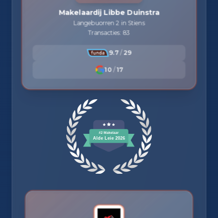
Makelaardij Libbe Duinstra
Langebuorren 2 in Stiens
Transacties: 83
9.7
/
29
10
/
17