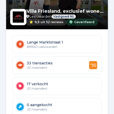
Villa Friesland, exclusief wonen | Baerz & Co
Leeuwarden
Vastgoed NL
9,9
uit
52 reviews
Geverifieerd
Lange Marktstraat 1
8911AD Leeuwarden
33 transacties
(12 maanden)
17 verkocht
(12 maanden)
0 aangekocht
(12 maanden)