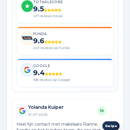
TOTAALSCORE
9.5
417 reviews totaal
FUNDA
9.6
249 reviews op Funda
GOOGLE
9.4
168 reviews op Google
Yolanda Kuiper
10
31-07-2026
Heel fijn contact met makelaars Rianne,
In t