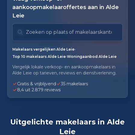
aankoopmakelaaroffertes aan in Alde
Leie
Zoek op plaats of makelaarskantoor
Typ om te zoeken. Gebruik pijl omlaag en pijl om
Zoeksuggesties verborgen.
•
Makelaars vergelijken Alde Leie
•
Top 10 makelaars Alde Leie
Woningaanbod Alde Leie
Vergelijk lokale verkoop- en aankoopmakelaars in
Alde Leie op tarieven, reviews en dienstverlening.
Gratis & vrijblijvend
35 makelaars
8,4 uit 2.879 reviews
Uitgelichte makelaars in Alde
Leie