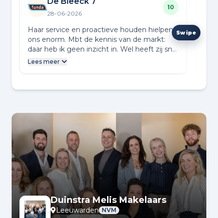
De Bleeck 7
10
28-06-2026
Haar service en proactieve houden hielpen
Haar
ons enorm. Mbt de kennis van de markt:
ons 
daar heb ik geen inzicht in. Wel heeft zij snel
daar
de juiste mensen weten te benaderen waar
de j
Lees meer
Lees
de vorige makelaar in faalde. Mbt prijs -
de v
kwaliteit: het is altijd veel geld en liever
kwali
natuurlijk minder. Maar ik zou het zo weer
natu
doen.
doe
Duinstra Melis Makelaars
Leeuwarden
NVM