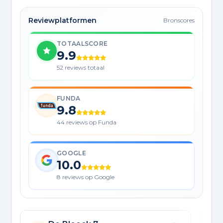
Reviewplatformen
Bronscores
TOTAALSCORE
9.9
52 reviews totaal
FUNDA
9.8
44 reviews op Funda
GOOGLE
10.0
8 reviews op Google