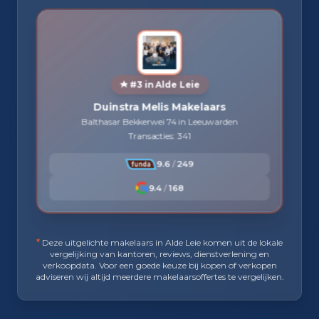
#3 in Alde Leie
Duinstra Melis Makelaars
Balthasar Bekkerwei 74 in Leeuwarden
Transacties: 341
9.6
/
249
9.4
/
168
*
Deze uitgelichte makelaars in Alde Leie komen uit de lokale
vergelijking van kantoren, reviews, dienstverlening en
verkoopdata. Voor een goede keuze bij kopen of verkopen
adviseren wij altijd meerdere makelaarsoffertes te vergelijken.