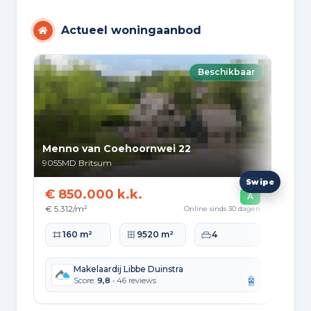
Actueel woningaanbod
Beschikbaar
Menno van Coehoornwei 22
Heg
9055MD
Britsum
905
€ 850.000 k.k.
€ 
A
€ 5.312/m²
€ 1
Online sinds 30 dagen
Woonoppervlakte
Perceeloppervlakte
Slaapkamers
Wo
160 m²
9520 m²
4
Makelaardij Libbe Duinstra
Score:
9,8
• 46 reviews