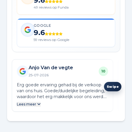
9.6
49 reviews op Funda
GOOGLE
9.6
59 reviews op Google
Anjo Van de vegte
10
25-07-2026
Erg goede ervaring gehad bij de verkoop
Heel
van ons huis. Goede/duidelijke begeleiding,
gelu
waardoor het erg makkelijk voor ons werd.
vrie
Duidelijk een ervaren team die weten waar
Resu
Lees meer
Lees
ze het over hebben.
veel
en d