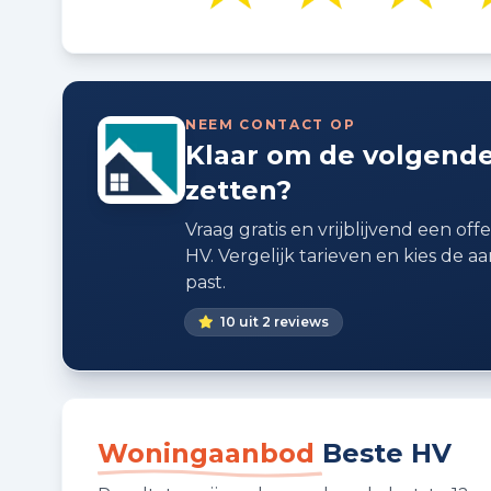
NEEM CONTACT OP
Klaar om de volgende
zetten?
Vraag gratis en vrijblijvend een off
HV. Vergelijk tarieven en kies de aa
past.
10 uit 2 reviews
Woningaanbod
Beste HV