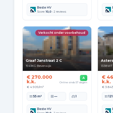
Beste HV
Score:
10,0
• 2 reviews
Verkocht onder voorbehoud
Graaf Janstraat 2 C
Asters
1941KG
Beverwijk
1338WT
€ 270.000
€ 46
A
k.k.
k.k.
Online sinds 57 dagen
€ 4.909/m²
€ 3.84
Woonoppervlakte
Perceeloppervlakte
Slaapkamers
Woono
55 m²
—
1
121
Beste HV