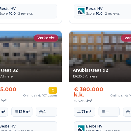
Beste HV
Beste HV
Score:
10,0
• 2 reviews
Score:
10,0
• 2 reviews
Verkocht
Ver
traat 32
Anubisstraat 92
Almere
1363XJ
Almere
5.000
€ 380.000
C
k.k.
Online sinds 107 dagen
Online sinds 
3/m²
€ 5.352/m²
ppervlakte
Perceeloppervlakte
Slaapkamers
Woonoppervlakte
Perceeloppervlak
Sl
 m²
129 m²
4
71 m²
—
Beste HV
Beste HV