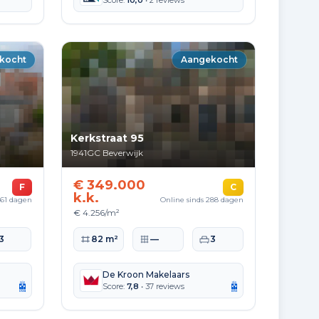
Score:
10,0
• 2 reviews
kocht
Aangekocht
Kerkstraat 95
1941GC
Beverwijk
€ 349.000
F
C
k.k.
261 dagen
Online sinds 288 dagen
€ 4.256/m²
te
aapkamers
Woonoppervlakte
Perceeloppervlakte
Slaapkamers
3
82 m²
—
3
De Kroon Makelaars
Score:
7,8
• 37 reviews