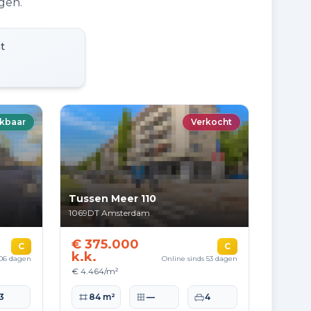
gen.
t
kbaar
Verkocht
Tussen Meer 110
1069DT
Amsterdam
€ 375.000
C
C
k.k.
106 dagen
Online sinds 53 dagen
€ 4.464/m²
te
aapkamers
Woonoppervlakte
Perceeloppervlakte
Slaapkamers
3
84 m²
—
4