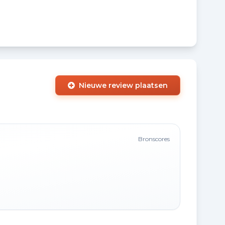
Nieuwe review plaatsen
Bronscores