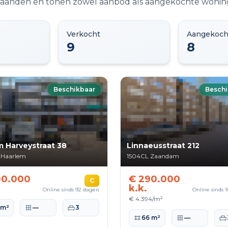
2 maanden en tonen zowel aanbod als aangekochte wonin
Verkocht
Aangekoch
9
8
Beschikbaar
Beschi
m Harveystraat 38
Linnaeusstraat 212
Haarlem
1504CL
Zaandam
00.000
€ 290.000
C
k.k.
Online sinds 92 dagen
Online sinds 
€ 4.394/m²
ppervlakte
Perceeloppervlakte
Slaapkamers
 m²
—
3
Woonoppervlakte
Perceeloppervlak
Sl
66 m²
—