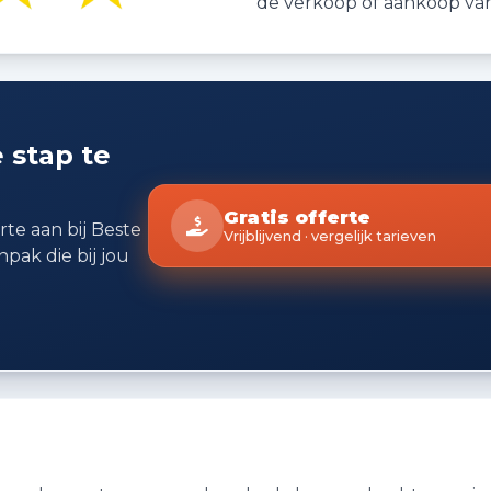
de verkoop of aankoop van 
 stap te
Gratis offerte
erte aan bij Beste
Vrijblijvend · vergelijk tarieven
npak die bij jou