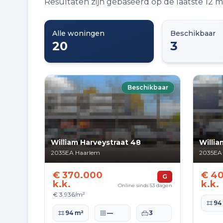
Resultaten zijn gebaseerd op de laatste 1
Alle woningen
Beschikbaar
20
3
Beschikbaar
William Harveystraat 48
Willia
2035EA
Haarlem
2035EA
€ 370.000
€ 4
G
k.k.
k.k.
Online sinds 53 dagen
€ 3.936/m²
Woono
94
Woonoppervlakte
Perceeloppervlakte
Slaapkamers
94 m²
—
3