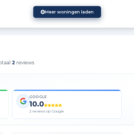
Meer woningen laden
otaal
2
reviews
GOOGLE
10.0
2 reviews op Google