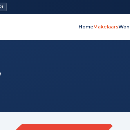
21
Home
Makelaars
Won
d