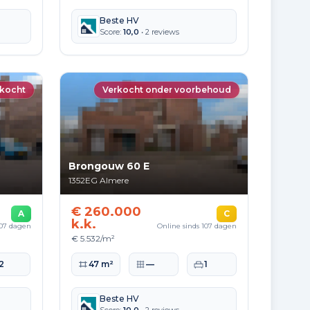
Beste HV
Score:
10,0
• 2 reviews
kocht
Verkocht onder voorbehoud
Brongouw 60 E
1352EG
Almere
€ 260.000
A
C
k.k.
107 dagen
Online sinds 107 dagen
€ 5.532/m²
te
aapkamers
Woonoppervlakte
Perceeloppervlakte
Slaapkamers
2
47 m²
—
1
Beste HV