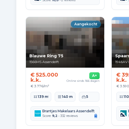
Score:
10,0
• 2 reviews
Aangekocht
Blauwe Ring 75
Spaarn
1566MS
Assendelft
1946AV
€ 525.000
€ 39
A+
k.k.
k.k.
Online sinds 166 dagen
€ 3.776/m²
€ 3.59
Woonoppervlakte
Perceeloppervlakte
Slaapkamers
Woono
139 m²
140 m²
5
11
Brantjes Makelaars Assendelft
Score:
9,2
• 332 reviews