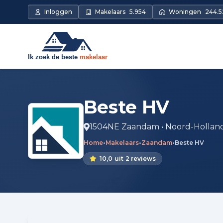
Inloggen
Makelaars
5.954
Woningen
244.5
Beste HV
1504NE Zaandam • Noord-Hollan
Home
•
Makelaars
•
Zaandam
•
Beste HV
10,0
uit
2 reviews