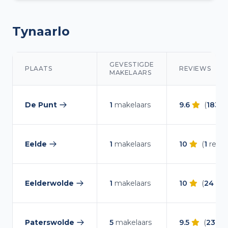
Tynaarlo
GEVESTIGDE
PLAATS
REVIEWS
MAKELAARS
Makelaars overzicht in Tynaarlo
De Punt
1
makelaars
9.6
(
183
re
— makelaars vergelijken
Eelde
1
makelaars
10
(
1
revie
— makelaars vergelijken
Eelderwolde
1
makelaars
10
(
24
rev
— makelaars vergelijken
Paterswolde
5
makelaars
9.5
(
232
re
— makelaars vergelijken