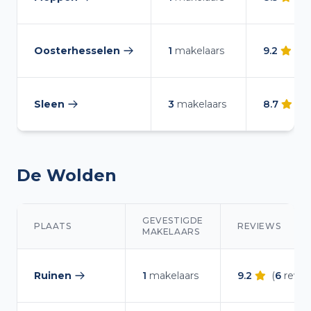
— makelaars vergelijken
Oosterhesselen
1
makelaars
9.2
(
1
— makelaars vergelijken
Sleen
3
makelaars
8.7
(
2
— makelaars vergelijken
De Wolden
GEVESTIGDE
PLAATS
REVIEWS
MAKELAARS
Makelaars overzicht in De Wolden
Ruinen
1
makelaars
9.2
(
6
revie
— makelaars vergelijken