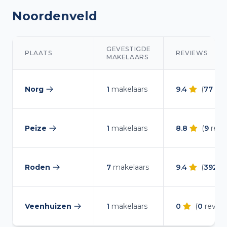
Noordenveld
GEVESTIGDE
PLAATS
REVIEWS
MAKELAARS
Makelaars overzicht in Noordenveld
Norg
1
makelaars
9.4
(
77
rev
— makelaars vergelijken
Peize
1
makelaars
8.8
(
9
revi
— makelaars vergelijken
Roden
7
makelaars
9.4
(
392
re
— makelaars vergelijken
Veenhuizen
1
makelaars
0
(
0
review
— makelaars vergelijken