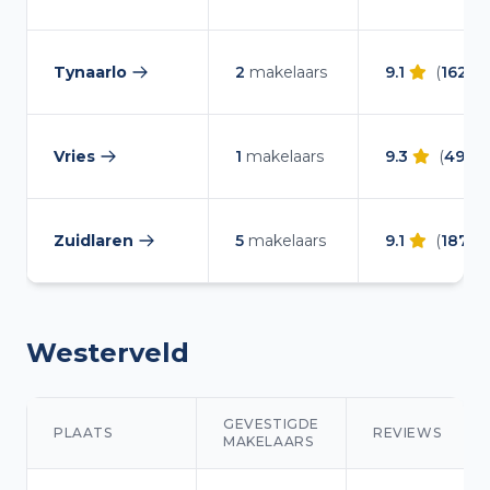
Tynaarlo
2
makelaars
9.1
(
162
re
— makelaars vergelijken
Vries
1
makelaars
9.3
(
49
rev
— makelaars vergelijken
Zuidlaren
5
makelaars
9.1
(
187
re
— makelaars vergelijken
Westerveld
GEVESTIGDE
PLAATS
REVIEWS
MAKELAARS
Makelaars overzicht in Westerveld