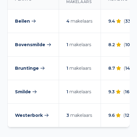
MAKELAARS
Makelaars overzicht in Midden-Drenthe
Beilen
4
makelaars
9.4
(
332
r
— makelaars vergelijken
Bovensmilde
1
makelaars
8.2
(
10
rev
— makelaars vergelijken
Bruntinge
1
makelaars
8.7
(
14
rev
— makelaars vergelijken
Smilde
1
makelaars
9.3
(
16
rev
— makelaars vergelijken
Westerbork
3
makelaars
9.6
(
126
re
— makelaars vergelijken