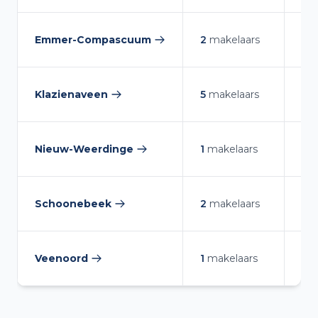
Emmer-Compascuum
2
makelaars
8.7
— makelaars vergelijken
Klazienaveen
5
makelaars
9.2
— makelaars vergelijken
Nieuw-Weerdinge
1
makelaars
9.7
— makelaars vergelijken
Schoonebeek
2
makelaars
9.1
— makelaars vergelijken
Veenoord
1
makelaars
7.8
— makelaars vergelijken