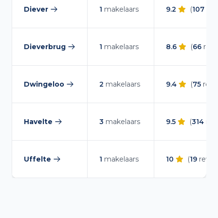
Diever
1
makelaars
9.2
(
107
rev
— makelaars vergelijken
Dieverbrug
1
makelaars
8.6
(
66
revi
— makelaars vergelijken
Dwingeloo
2
makelaars
9.4
(
75
revi
— makelaars vergelijken
Havelte
3
makelaars
9.5
(
314
rev
— makelaars vergelijken
Uffelte
1
makelaars
10
(
19
revie
— makelaars vergelijken