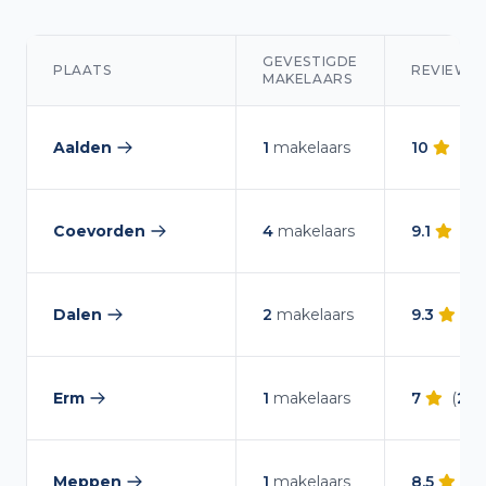
GEVESTIGDE
PLAATS
REVIEWS
MAKELAARS
Makelaars overzicht in Coevorden
Aalden
1
makelaars
10
(
2
r
— makelaars vergelijken
Coevorden
4
makelaars
9.1
(
23
— makelaars vergelijken
Dalen
2
makelaars
9.3
(
16
— makelaars vergelijken
Erm
1
makelaars
7
(
2
re
— makelaars vergelijken
Meppen
1
makelaars
8.5
(
1