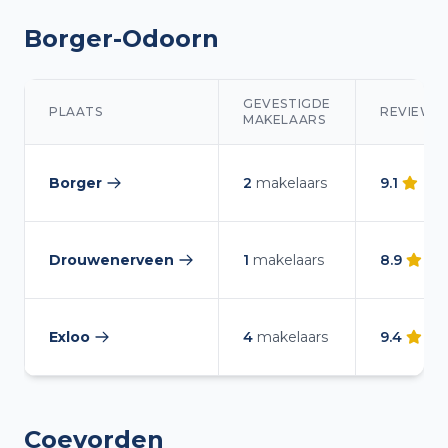
Borger-Odoorn
GEVESTIGDE
PLAATS
REVIEWS
MAKELAARS
Makelaars overzicht in Borger-Odoorn
Borger
2
makelaars
9.1
(
17
— makelaars vergelijken
Drouwenerveen
1
makelaars
8.9
(
2
— makelaars vergelijken
Exloo
4
makelaars
9.4
(
3
— makelaars vergelijken
Coevorden