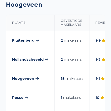
Hoogeveen
GEVESTIGDE
PLAATS
REVIEWS
MAKELAARS
Makelaars overzicht in Hoogeveen
Fluitenberg
2
makelaars
9.9
(
9
— makelaars vergelijken
Hollandscheveld
2
makelaars
9.2
(
— makelaars vergelijken
Hoogeveen
18
makelaars
9.1
(
7
— makelaars vergelijken
Pesse
1
makelaars
10
(
1
r
— makelaars vergelijken