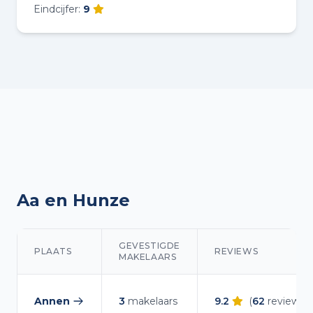
Eindcijfer:
9
Aa en Hunze
GEVESTIGDE
PLAATS
REVIEWS
MAKELAARS
Makelaars overzicht in Aa en Hunze
Annen
3
makelaars
9.2
(
62
reviews)
— makelaars vergelijken