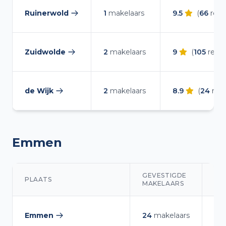
Ruinerwold
1
makelaars
9.5
(
66
revi
— makelaars vergelijken
Zuidwolde
2
makelaars
9
(
105
revie
— makelaars vergelijken
de Wijk
2
makelaars
8.9
(
24
revi
— makelaars vergelijken
Emmen
GEVESTIGDE
PLAATS
RE
MAKELAARS
Makelaars overzicht in Emmen
Emmen
24
makelaars
9.2
— makelaars vergelijken