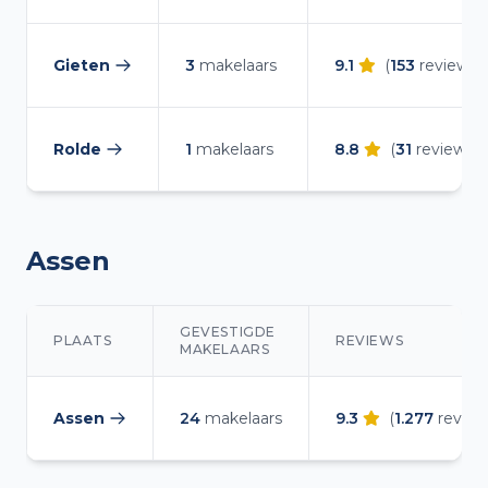
Gieten
3
makelaars
9.1
(
153
reviews)
— makelaars vergelijken
Rolde
1
makelaars
8.8
(
31
reviews)
— makelaars vergelijken
Assen
GEVESTIGDE
PLAATS
REVIEWS
MAKELAARS
Makelaars overzicht in Assen
Assen
24
makelaars
9.3
(
1.277
review
— makelaars vergelijken