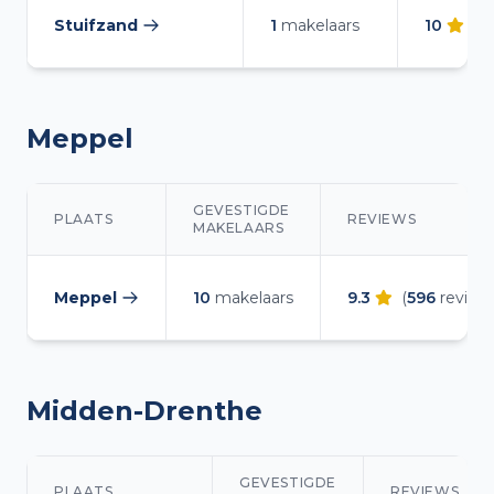
Stuifzand
1
makelaars
10
(
1
r
— makelaars vergelijken
Meppel
GEVESTIGDE
PLAATS
REVIEWS
MAKELAARS
Makelaars overzicht in Meppel
Meppel
10
makelaars
9.3
(
596
review
— makelaars vergelijken
Midden-Drenthe
GEVESTIGDE
PLAATS
REVIEWS