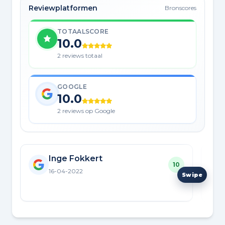
Reviewplatformen
Bronscores
TOTAALSCORE
10.0
2 reviews totaal
GOOGLE
10.0
2 reviews op Google
Inge Fokkert
10
16-04-2022
Aanr