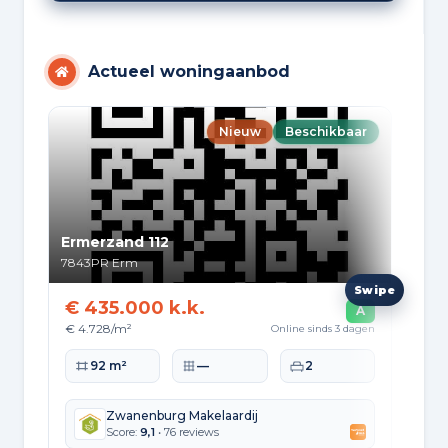
Actueel woningaanbod
Nieuw
Beschikbaar
Ermerzand 112
Erm
7843PR
Erm
784
€ 435.000 k.k.
€ 
A
€ 4.728/m²
€ 4
Online sinds 3 dagen
Woonoppervlakte
Perceeloppervlakte
Slaapkamers
Wo
92 m²
—
2
Zwanenburg Makelaardij
Score:
9,1
• 76 reviews