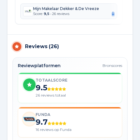
Mijn Makelaar Dekker & De Vreeze
Score:
9,5
• 26 reviews
Reviews
(
26
)
Reviewplatformen
Bronscores
TOTAALSCORE
9.5
26 reviews totaal
FUNDA
9.7
16 reviews op Funda