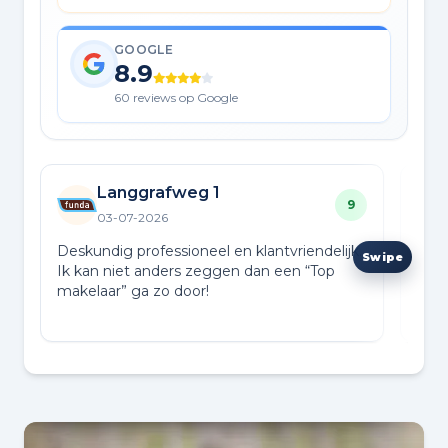
GOOGLE
8.9
60 reviews op Google
Langgrafweg 1
9
03-07-2026
Deskundig professioneel en klantvriendelijk.
TGoe
Ik kan niet anders zeggen dan een “Top
make
makelaar” ga zo door!
over