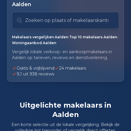
Aalden
Zoek op plaats of makelaarskantoor
Typ om te zoeken. Gebruik pijl omlaag en pijl om
Zoeksuggesties verborgen.
•
•
Makelaars vergelijken Aalden
Top 10 makelaars Aalden
Woningaanbod Aalden
Vergelijk lokale verkoop- en aankoopmakelaars in
Aalden op tarieven, reviews en dienstverlening.
Gratis & vrijblijvend
24 makelaars
9,1 uit 938 reviews
Uitgelichte makelaars in
Aalden
Een korte selectie uit de lokale vergelijking. Bekijk de
volledige lijst hieronder of vergelijk direct offertes.