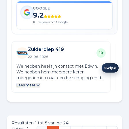
GOOGLE
9.2
10 reviews op Google
Zuiderdiep 419
10
22-06-2026
We hebben heel fijn contact met Edwin.
Al s
We hebben hem meerdere keren
met 
meegenomen naar een bezichtiging en dat
vold
gaf ons een goed gevoel. Wij zouden hem
gaan
Lees meer
Lees
zeker aanraden bij andere
ook 
woningzoekenden.
een 
loka
onde
verw
verk
Resultaten
1
tot
5
van de
24
comm
Pagina
1