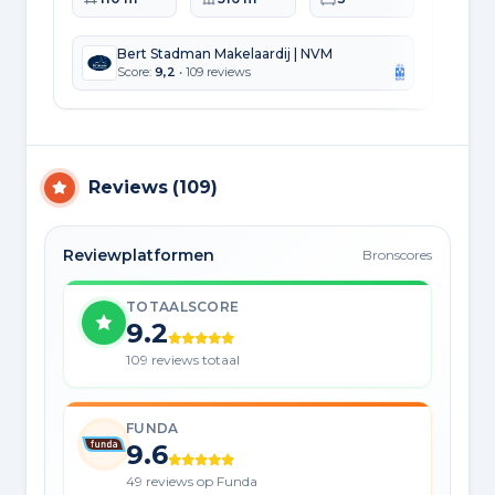
Bert Stadman Makelaardij | NVM
Score:
9,2
• 109 reviews
Reviews
(
109
)
Reviewplatformen
Bronscores
TOTAALSCORE
9.2
109 reviews totaal
FUNDA
9.6
49 reviews op Funda