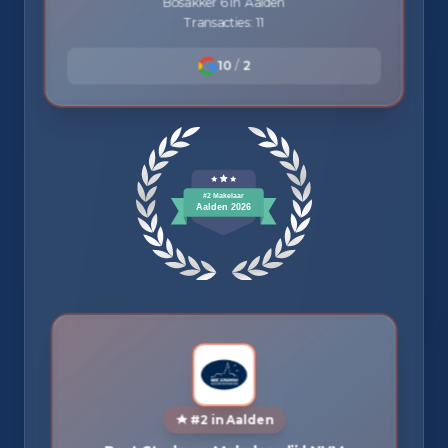
Bosakker 6 in Aalden
Transacties: 11
10
/
2
#2 in Aalden