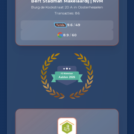
Bert Stadman Makelaardij | NVM
Burg de Kockstraat 20 A in Oosterhesselen
Transacties: 86
9.6
/
49
8.9
/
60