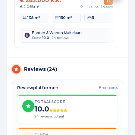
€ 285.000 k.k.
€ 
D
€ 2.065/m²
€ 3
Online sinds 12 dagen
Woonoppervlakte
Perceeloppervlakte
Slaapkamers
Wo
138 m²
150 m²
5
Bieden & Wonen Makelaars
Score:
10,0
• 24 reviews
Reviews
(
24
)
Reviewplatformen
Bronscores
TOTAALSCORE
10.0
24 reviews totaal
FUNDA