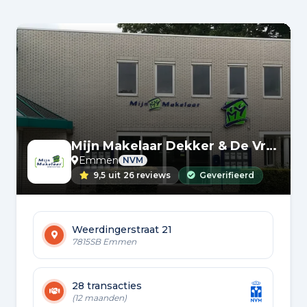
Mijn Makelaar Dekker & De Vreeze
Emmen
NVM
9,5
uit
26 reviews
Geverifieerd
Weerdingerstraat 21
7815SB Emmen
28 transacties
(12 maanden)