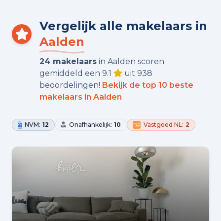
Vergelijk alle makelaars in
Aalden
24 makelaars
in Aalden scoren
gemiddeld een 9.1
uit 938
beoordelingen!
Bekijk de top 10 beste
makelaars in Aalden
NVM:
12
Onafhankelijk:
10
Vastgoed NL:
2