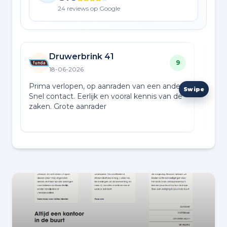
24 reviews op Google
Druwerbrink 41
9
18-06-2026
Prima verlopen, op aanraden van een ander.
Prof
Snel contact. Eerlijk en vooral kennis van de
hoog
zaken. Grote aanrader
kwal
Goed
Lees
in d
voor
een 