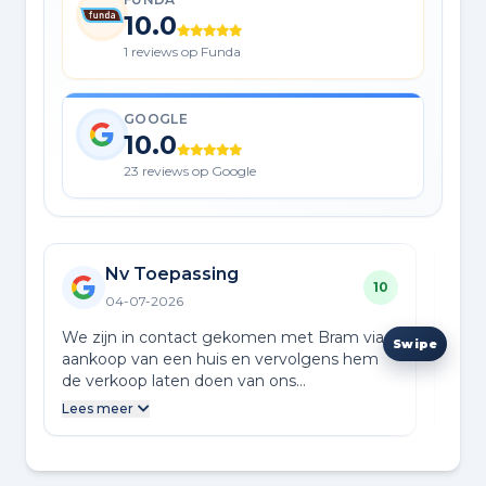
10.0
1 reviews op Funda
GOOGLE
10.0
23 reviews op Google
Nv Toepassing
10
04-07-2026
We zijn in contact gekomen met Bram via
Bie
aankoop van een huis en vervolgens hem
fant
de verkoop laten doen van ons
ons
appartement. Een meer persoonlijke
Bram
Lees meer
Lees
aanpak en contact wat maakt dat dingen
uur 
vlot en duidelijk worden geregeld. Jonge
ond
honden, met een verfrissende aanpak!
we e