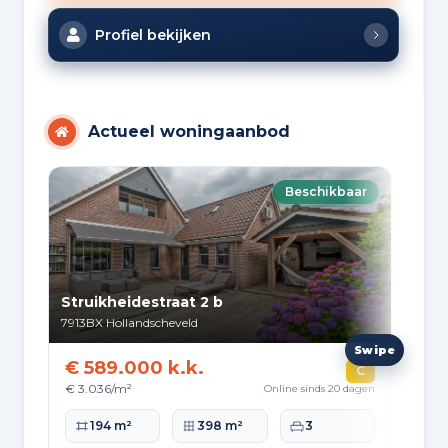
Profiel bekijken
Actueel woningaanbod
Beschikbaar
Struikheidestraat 2 b
Akk
7913BX
Hollandscheveld
791
€ 589.000 k.k.
€ 
C
€ 3.036/m²
€ 4
Online sinds 20 dagen
Woonoppervlakte
Perceeloppervlakte
Slaapkamers
Wo
194 m²
398 m²
3