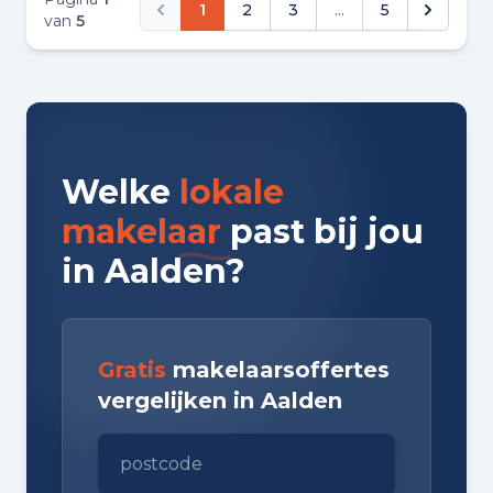
1
2
3
...
5
van
5
Welke
lokale
makelaar
past bij jou
in Aalden?
Gratis
makelaarsoffertes
vergelijken in Aalden