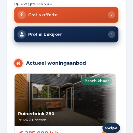
op uw gemak vo...
Gratis offerte
Profiel bekijken
Actueel woningaanbod
Beschikbaar
Ruinerbrink 280
Hay
7812RP
Emmen
774