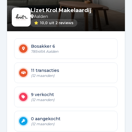
Lizet Krol Makelaardij
Aalden
10,0
uit
2 reviews
Bosakker 6
7854RA Aalden
11 transacties
(12 maanden)
9 verkocht
(12 maanden)
0 aangekocht
(12 maanden)