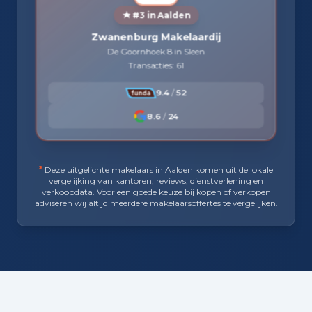
#3 in Aalden
Zwanenburg Makelaardij
De Goornhoek 8 in Sleen
Transacties: 61
9.4
/
52
8.6
/
24
*
Deze uitgelichte makelaars in Aalden komen uit de lokale
vergelijking van kantoren, reviews, dienstverlening en
verkoopdata. Voor een goede keuze bij kopen of verkopen
adviseren wij altijd meerdere makelaarsoffertes te vergelijken.