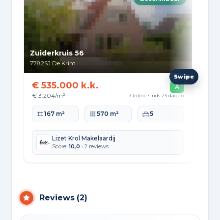
Zuiderkruis 56
Tru
7782SJ
De Krim
774
€ 535.000 k.k.
€ 
A
€ 3.204/m²
€ 2
Online sinds 23 dagen
Woonoppervlakte
Perceeloppervlakte
Slaapkamers
Wo
167 m²
570 m²
5
Lizet Krol Makelaardij
Score:
10,0
• 2 reviews
Reviews
(
2
)