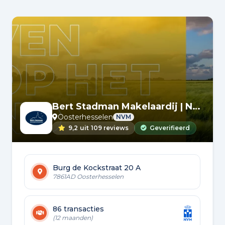
Bert Stadman Makelaardij | NVM
Oosterhesselen
NVM
9,2
uit
109 reviews
Geverifieerd
Burg de Kockstraat 20 A
7861AD Oosterhesselen
86 transacties
(12 maanden)