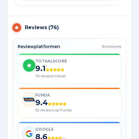
Reviews
(
76
)
Reviewplatformen
Bronscores
TOTAALSCORE
9.1
76 reviews totaal
FUNDA
9.4
52 reviews op Funda
GOOGLE
8.6