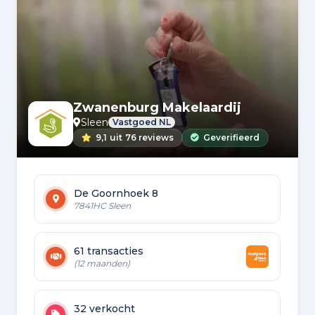
Zwanenburg Makelaardij
Sleen
Vastgoed NL
9,1
uit
76 reviews
Geverifieerd
De Goornhoek 8
7841HC Sleen
61 transacties
(12 maanden)
32 verkocht