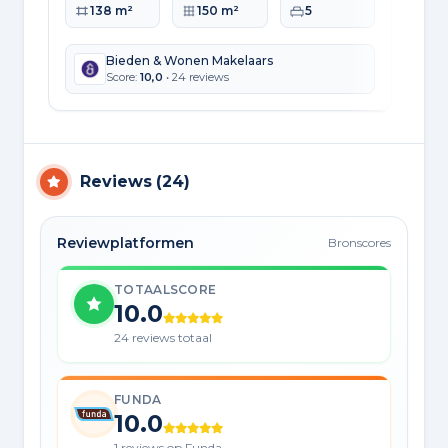
Woonoppervlakte
Perceeloppervlakte
Slaapkamers
Wo
138 m²
150 m²
5
Bieden & Wonen Makelaars
Score:
10,0
• 24 reviews
Reviews
(
24
)
Reviewplatformen
Bronscores
TOTAALSCORE
10.0
24 reviews totaal
FUNDA
10.0
1 reviews op Funda