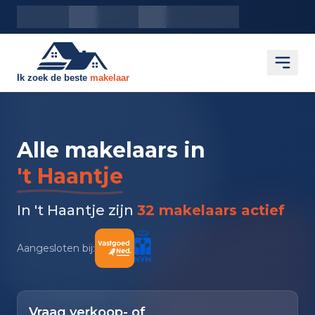
Inloggen
Makelaars
Woningen
Open
Alle makelaars in
't Haantje
In 't Haantje zijn
32 makelaars actief
Aangesloten bij:
Vraag verkoop- of