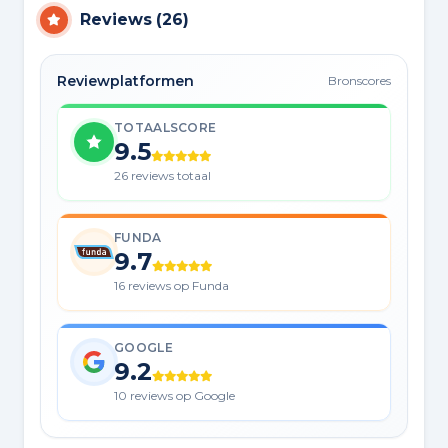
Reviews
(
26
)
Reviewplatformen
Bronscores
TOTAALSCORE
9.5
26 reviews totaal
FUNDA
9.7
16 reviews op Funda
GOOGLE
9.2
10 reviews op Google