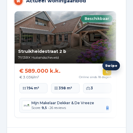
Actueel woningaanbod
Beschikbaar
Struikheidestraat 2 b
Akk
7913BX
Hollandscheveld
791
€ 589.000 k.k.
€ 
C
€ 3.036/m²
€ 4
Online sinds 18 dagen
Woonoppervlakte
Perceeloppervlakte
Slaapkamers
Wo
194 m²
398 m²
3
Mijn Makelaar Dekker & De Vreeze
Score:
9,5
• 26 reviews