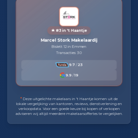
#3 in 't Haantje
Marcel Stork Makelaardij
Bislett 12 in Emmen
Transacties: 30
9.7
/
23
9.9
/
19
*
Deze uitgelichte makelaars in 't Haantje komen uit de
lokale vergelijking van kantoren, reviews, dienstverlening en
verkoopdata. Voor een goede keuze bij kopen of verkopen
adviseren wij altijd meerdere makelaarsoffertes te vergelijken.