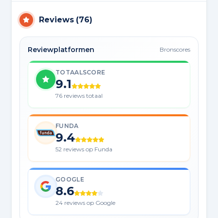
Reviews
(
76
)
Reviewplatformen
Bronscores
TOTAALSCORE
9.1
76 reviews totaal
FUNDA
9.4
52 reviews op Funda
GOOGLE
8.6
24 reviews op Google