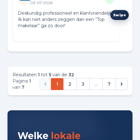
03-07-2026
Deskundig professioneel en klantvriendelijk.
TGoe
Ik kan niet anders zeggen dan een “Top
make
makelaar” ga zo door!
over
Resultaten
1
tot
5
van de
32
Pagina
1
1
2
3
...
7
van
7
Welke
lokale