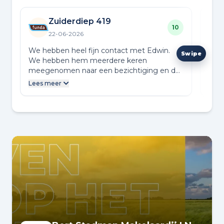
Zuiderdiep 419
10
22-06-2026
We hebben heel fijn contact met Edwin.
Al s
We hebben hem meerdere keren
met 
meegenomen naar een bezichtiging en dat
vold
gaf ons een goed gevoel. Wij zouden hem
gaan
Lees meer
Lees
zeker aanraden bij andere
ook 
woningzoekenden.
een 
loka
onde
verw
verk
comm