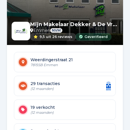
Mijn Makelaar Dekker & De Vreeze
Emmen
NVM
9,5
uit
26 reviews
Geverifieerd
Weerdingerstraat 21
7815SB Emmen
29 transacties
(12 maanden)
19 verkocht
(12 maanden)