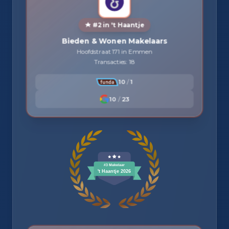
#2 in 't Haantje
Bieden & Wonen Makelaars
Hoofdstraat 171 in Emmen
Transacties: 18
10
/
1
10
/
23