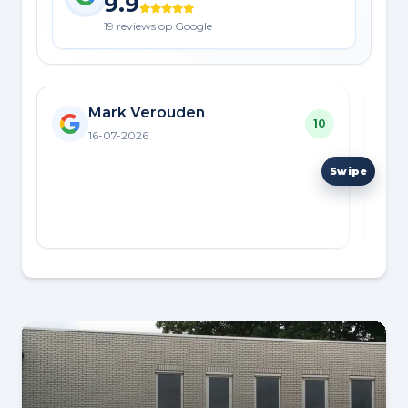
9.9
19 reviews op Google
Mark Verouden
10
16-07-2026
Fijn
betr
zijn