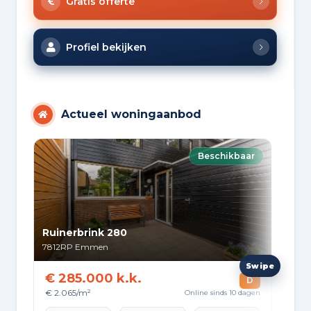
Gratis offerte
Profiel bekijken
Actueel woningaanbod
Beschikbaar
Ruinerbrink 280
Hay
7812RP
Emmen
774
€ 285.000 k.k.
€ 
D
€ 2.065/m²
€ 3
Online sinds 10 dagen