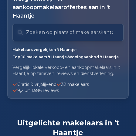
aankoopmakelaaroffertes aan in 't
Haantje
Zoek op plaats of makelaarskantoor
Typ om te zoeken. Gebruik pijl omlaag en pijl om
Zoeksuggesties verborgen.
•
Makelaars vergelijken 't Haantje
•
Top 10 makelaars 't Haantje
Woningaanbod 't Haantje
Vergelijk lokale verkoop- en aankoopmakelaars in 't
Haantje op tarieven, reviews en dienstverlening.
Gratis & vrijblijvend
32 makelaars
9,2 uit 1.586 reviews
Uitgelichte makelaars in 't
Haantje