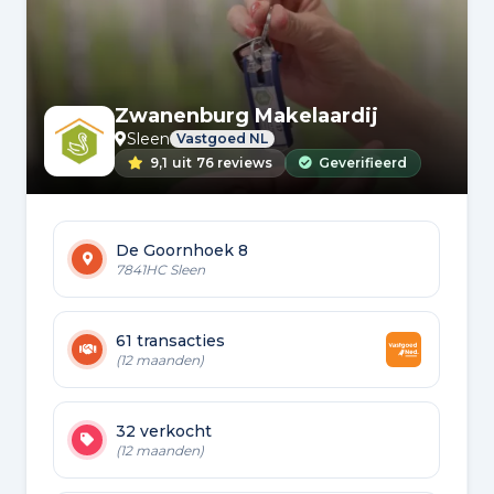
Zwanenburg Makelaardij
Sleen
Vastgoed NL
9,1
uit
76 reviews
Geverifieerd
De Goornhoek 8
7841HC Sleen
61 transacties
(12 maanden)
32 verkocht
(12 maanden)