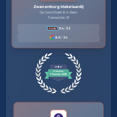
Zwanenburg Makelaardij
De Goornhoek 8 in Sleen
Transacties: 61
9.4
/
52
8.6
/
24