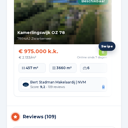
Beschikbaar
Kamerlingswijk OZ 78
Dor
7894AJ
Zwartemeer
786
€ 975.000 k.k.
€ 
B
€ 2.133/m²
€ 2
Online sinds 7 dagen
Woonoppervlakte
Perceeloppervlakte
Slaapkamers
Wo
457 m²
3660 m²
6
Bert Stadman Makelaardij | NVM
Score:
9,2
• 109 reviews
Reviews
(
109
)