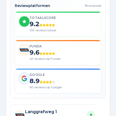
Reviewplatformen
Bronscores
TOTAALSCORE
9.2
109 reviews totaal
FUNDA
9.6
49 reviews op Funda
GOOGLE
8.9
60 reviews op Google
Langgrafweg 1
9