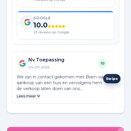
GOOGLE
10.0
23 reviews op Google
Nv Toepassing
10
04-07-2026
We zijn in contact gekomen met Bram via
Bie
aankoop van een huis en vervolgens hem
fant
de verkoop laten doen van ons
ons
appartement. Een meer persoonlijke
Bram
Lees meer
Lees
aanpak en contact wat maakt dat dingen
uur 
vlot en duidelijk worden geregeld. Jonge
ond
honden, met een verfrissende aanpak!
we e