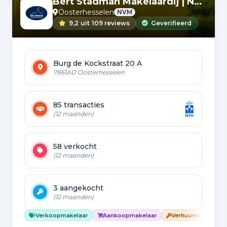
Bert Stadman Makelaardij | NVM
Oosterhesselen
NVM
9,2
uit
109 reviews
Geverifieerd
Burg de Kockstraat 20 A
7861AD Oosterhesselen
85 transacties
(12 maanden)
58 verkocht
(12 maanden)
3 aangekocht
(12 maanden)
Verkoopmakelaar
Aankoopmakelaar
Verhuurmakelaar