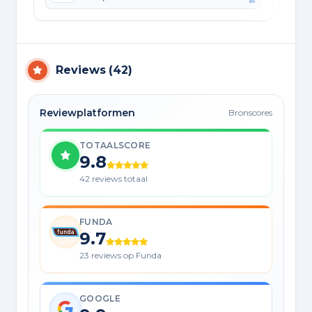
Reviews
(
42
)
Reviewplatformen
Bronscores
TOTAALSCORE
9.8
42 reviews totaal
FUNDA
9.7
23 reviews op Funda
GOOGLE