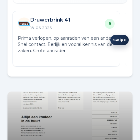
Druwerbrink 41
9
18-06-2026
Prima verlopen, op aanraden van een ander.
Prof
Snel contact. Eerlijk en vooral kennis van de
hoog
zaken. Grote aanrader
kwal
Goed
Lees
in d
voor
een 