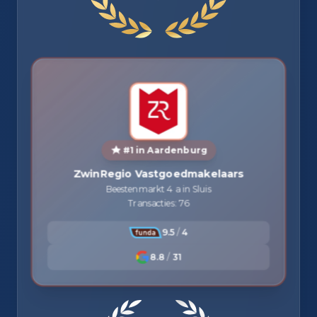
#1 in Aardenburg
ZwinRegio Vastgoedmakelaars
Beestenmarkt 4 a in Sluis
Transacties: 76
9.5
/
4
8.8
/
31