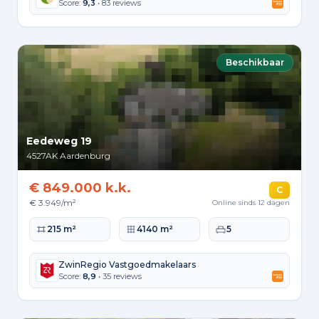
Score:
9,3
• 83 reviews
Beschikbaar
Eedeweg 19
4527AK
Aardenburg
€ 849.000 k.k.
C
€ 3.949/m²
Online sinds 12 dagen
Woonoppervlakte
Perceeloppervlakte
Slaapkamers
215 m²
4140 m²
5
ZwinRegio Vastgoedmakelaars
Score:
8,9
• 35 reviews