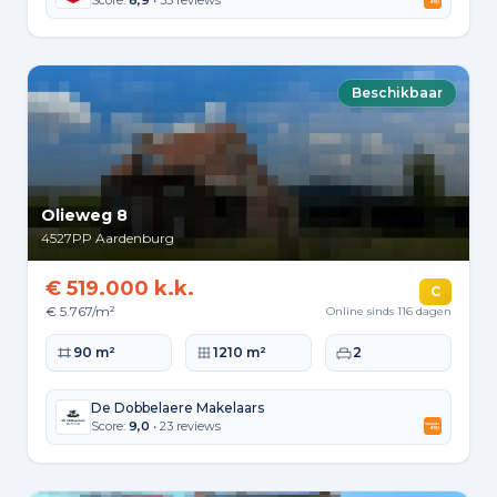
Score:
8,9
• 35 reviews
Beschikbaar
Olieweg 8
4527PP
Aardenburg
€ 519.000 k.k.
C
€ 5.767/m²
Online sinds 116 dagen
Woonoppervlakte
Perceeloppervlakte
Slaapkamers
90 m²
1210 m²
2
De Dobbelaere Makelaars
Score:
9,0
• 23 reviews