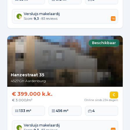
Versluijs makelaardij
Score:
9,3
• 83 reviews
Beschikbaar
Hanzestraat 35
4527GH
Aardenburg
€ 399.000 k.k.
C
€ 3.000/m²
Online sinds 234 dagen
Woonoppervlakte
Perceeloppervlakte
Slaapkamers
133 m²
456 m²
4
Versluijs makelaardij