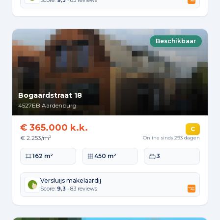
Score:
9,3
• 83 reviews
Beschikbaar
Bogaardstraat 18
4527EB
Aardenburg
€ 365.000 k.k.
C
€ 2.253/m²
Online sinds 293 dagen
Woonoppervlakte
Perceeloppervlakte
Slaapkamers
162 m²
450 m²
3
Versluijs makelaardij
Score:
9,3
• 83 reviews