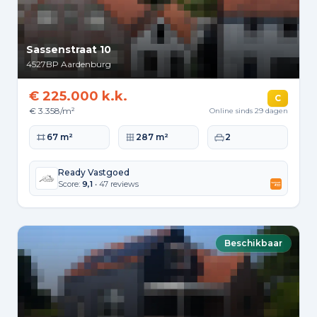
Sassenstraat 10
4527BP
Aardenburg
€ 225.000 k.k.
C
€ 3.358/m²
Online sinds 29 dagen
Woonoppervlakte
Perceeloppervlakte
Slaapkamers
67 m²
287 m²
2
Ready Vastgoed
Score:
9,1
• 47 reviews
Beschikbaar