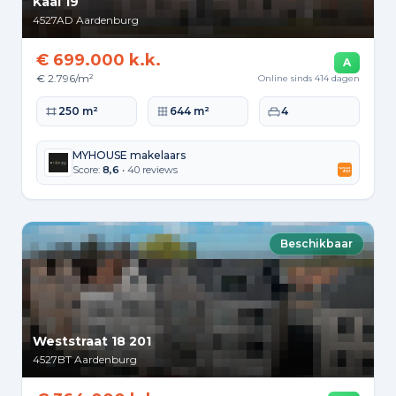
Kaai 19
4527AD
Aardenburg
€ 699.000 k.k.
A
€ 2.796/m²
Online sinds 414 dagen
Woonoppervlakte
Perceeloppervlakte
Slaapkamers
250 m²
644 m²
4
MYHOUSE makelaars
Score:
8,6
• 40 reviews
Beschikbaar
Weststraat 18 201
4527BT
Aardenburg