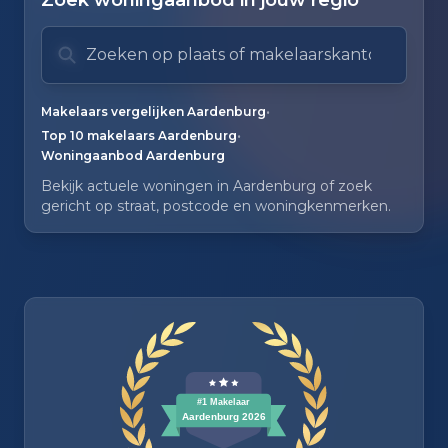
Zoek woningaanbod in jouw regio
Zoek op plaats of makelaarskantoor
Typ om te zoeken. Gebruik pijl omlaag en pijl om
Zoeksuggesties verborgen.
•
Makelaars vergelijken Aardenburg
•
Top 10 makelaars Aardenburg
Woningaanbod Aardenburg
Bekijk actuele woningen in Aardenburg of zoek
gericht op straat, postcode en woningkenmerken.