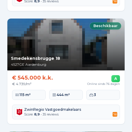
Score:
8,9
• 35 reviews
Beschikbaar
Smedekensbrugge 18
4527GE
Aardenburg
€ 545.000 k.k.
A
€ 4.739/m²
Online sinds 76 dagen
Woonoppervlakte
Perceeloppervlakte
Slaapkamers
115 m²
444 m²
3
ZwinRegio Vastgoedmakelaars
Score:
8,9
• 35 reviews