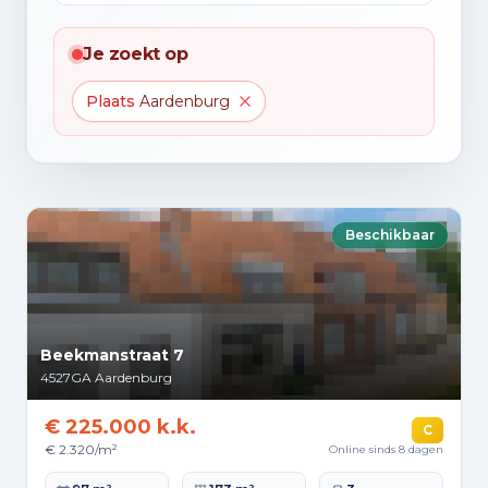
Je zoekt op
Plaats
Aardenburg
Beschikbaar
Beekmanstraat 7
4527GA
Aardenburg
€ 225.000 k.k.
C
€ 2.320/m²
Online sinds 8 dagen