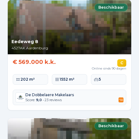
Beschikbaar
Eedeweg 8
4527AK
Aardenburg
€ 569.000 k.k.
C
Online sinds 90 dagen
Woonoppervlakte
Perceeloppervlakte
Slaapkamers
202 m²
1552 m²
5
De Dobbelaere Makelaars
Score:
9,0
• 23 reviews
Beschikbaar