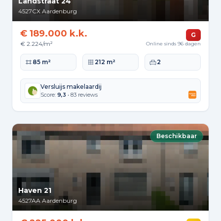
Landstraat 24
4527CX
Aardenburg
€ 189.000 k.k.
G
€ 2.224/m²
Online sinds 96 dagen
Woonoppervlakte
Perceeloppervlakte
Slaapkamers
85 m²
212 m²
2
Versluijs makelaardij
Score:
9,3
• 83 reviews
Beschikbaar
Haven 21
4527AA
Aardenburg