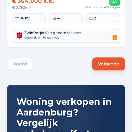
€ 364.000 k.k.
A+
€ 3.792/m²
Online sinds 492 dagen
Woonoppervlakte
Perceeloppervlakte
Slaapkamers
96 m²
—
2
ZwinRegio Vastgoedmakelaars
Score:
8,9
• 35 reviews
Vorige
Volgende
Woning verkopen in
Aardenburg?
Vergelijk