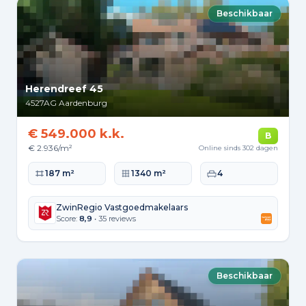
Beschikbaar
Herendreef 45
4527AG
Aardenburg
€ 549.000 k.k.
B
€ 2.936/m²
Online sinds 302 dagen
Woonoppervlakte
Perceeloppervlakte
Slaapkamers
187 m²
1340 m²
4
ZwinRegio Vastgoedmakelaars
Score:
8,9
• 35 reviews
Beschikbaar