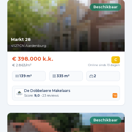
Beschikbaar
Markt 28
4527CN
Aardenburg
€ 398.000 k.k.
C
€ 2.863/m²
Online sinds 13 dagen
Woonoppervlakte
Perceeloppervlakte
Slaapkamers
139 m²
335 m²
2
De Dobbelaere Makelaars
Score:
9,0
• 23 reviews
Beschikbaar