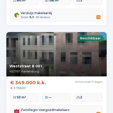
Woonoppervlakte
Perceeloppervlakte
Slaapkamers
84 m²
198 m²
3
Versluijs makelaardij
Score:
9,3
• 83 reviews
Beschikbaar
Weststraat 8 001
4527BT
Aardenburg
€ 349.000 k.k.
Online sinds 71 dagen
€ 3.753/m²
Woonoppervlakte
Perceeloppervlakte
Slaapkamers
93 m²
—
2
ZwinRegio Vastgoedmakelaars