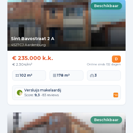
Beschikbaar
Sint Bavostraat 2 A
4527CJ
Aardenburg
€ 235.000 k.k.
D
€ 2.304/m²
Online sinds 132 dagen
Woonoppervlakte
Perceeloppervlakte
Slaapkamers
102 m²
178 m²
3
Versluijs makelaardij
Score:
9,3
• 83 reviews
Beschikbaar