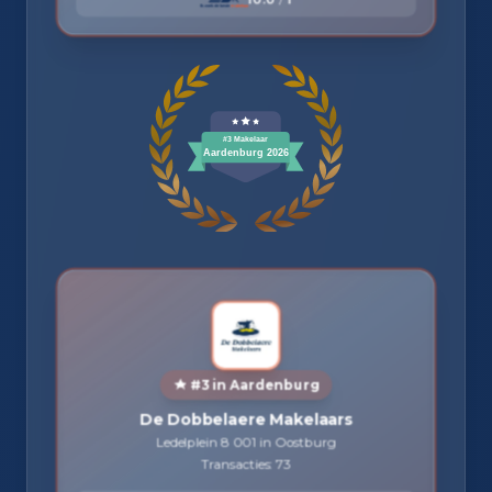
#3 in Aardenburg
De Dobbelaere Makelaars
Ledelplein 8 001 in Oostburg
Transacties: 73