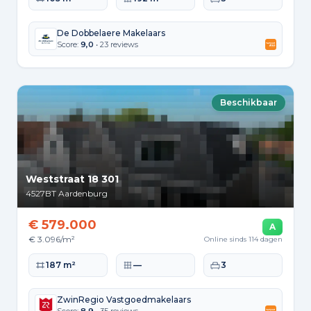
De Dobbelaere Makelaars
Score:
9,0
• 23 reviews
Beschikbaar
Weststraat 18 301
4527BT
Aardenburg
€ 579.000
A
€ 3.096/m²
Online sinds 114 dagen
Woonoppervlakte
Perceeloppervlakte
Slaapkamers
187 m²
—
3
ZwinRegio Vastgoedmakelaars