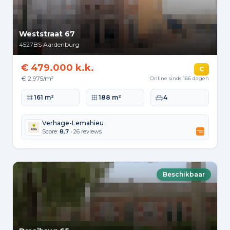
Weststraat 67
4527BS
Aardenburg
€ 479.000 k.k.
C
€ 2.975/m²
Online sinds 166 dagen
Woonoppervlakte
Perceeloppervlakte
Slaapkamers
161 m²
188 m²
4
Verhage-Lemahieu
Score:
8,7
• 26 reviews
Beschikbaar