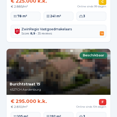
€ 225.000 k.k.
C
€ 2.885/m²
Online sinds 99 dagen
Woonoppervlakte
Perceeloppervlakte
Slaapkamers
78 m²
241 m²
3
ZwinRegio Vastgoedmakelaars
Score:
8,9
• 35 reviews
Beschikbaar
Burchtstraat 15
4527CH
Aardenburg
€ 295.000 k.k.
F
€ 2.810/m²
Online sinds 104 dagen
Woonoppervlakte
Perceeloppervlakte
Slaapkamers
105 m²
192 m²
3