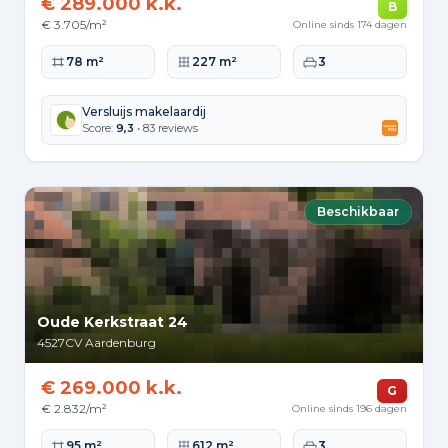
€ 289.000 k.k.
B
€ 3.705/m²
Online sinds 174 dagen
Woonoppervlakte
Perceeloppervlakte
Slaapkamers
78 m²
227 m²
3
Versluijs makelaardij
Score:
9,3
• 83 reviews
Beschikbaar
Oude Kerkstraat 24
4527CV
Aardenburg
€ 269.000 k.k.
G
€ 2.832/m²
Online sinds 196 dagen
Woonoppervlakte
Perceeloppervlakte
Slaapkamers
95 m²
612 m²
3