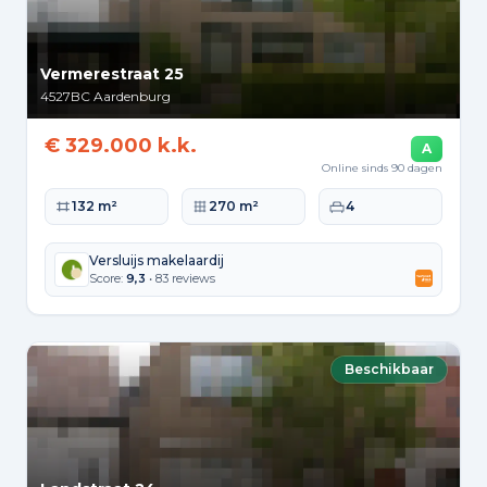
Vermerestraat 25
4527BC
Aardenburg
€ 329.000 k.k.
A
Online sinds 90 dagen
Woonoppervlakte
Perceeloppervlakte
Slaapkamers
132 m²
270 m²
4
Versluijs makelaardij
Score:
9,3
• 83 reviews
Beschikbaar