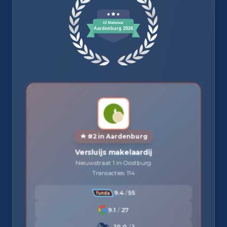
#2 in Aardenburg
Versluijs makelaardij
Nieuwstraat 1 in Oostburg
Transacties: 114
9.4
/
55
9.1
/
27
10.0
/
1