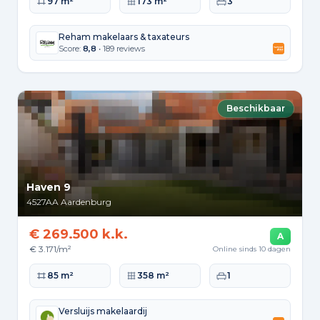
Woonoppervlakte
Perceeloppervlakte
Slaapkamers
97 m²
173 m²
3
Reham makelaars & taxateurs
Score:
8,8
• 189 reviews
Beschikbaar
Haven 9
4527AA
Aardenburg
€ 269.500 k.k.
A
€ 3.171/m²
Online sinds 10 dagen
Woonoppervlakte
Perceeloppervlakte
Slaapkamers
85 m²
358 m²
1
Versluijs makelaardij