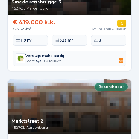
Smedekensbrugge 3
4527GE
Aardenburg
€ 419.000 k.k.
C
€ 3.521/m²
Online sinds 34 dagen
Woonoppervlakte
Perceeloppervlakte
Slaapkamers
119 m²
523 m²
3
Versluijs makelaardij
Score:
9,3
• 83 reviews
Beschikbaar
Marktstraat 2
4527CL
Aardenburg