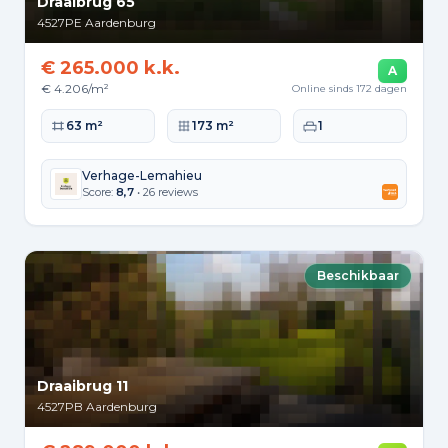
Draaibrug 65
4527PE
Aardenburg
€ 265.000 k.k.
A
€ 4.206/m²
Online sinds 172 dagen
Woonoppervlakte
Perceeloppervlakte
Slaapkamers
63 m²
173 m²
1
Verhage-Lemahieu
Score:
8,7
• 26 reviews
Beschikbaar
Draaibrug 11
4527PB
Aardenburg