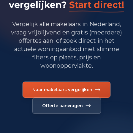
vergelijken?
Start direct!
WOZ-waarde per jaar
Jaar
Gemiddelde WOZ
Vergelijk alle makelaars in Nederland,
WOZ-waarde per jaar in Altforst
2021
EUR 365.000
vraag vrijblijvend en gratis (meerdere)
2022
EUR 399.000
offertes aan, of zoek direct in het
2023
EUR 475.000
actuele woningaanbod met slimme
2024
EUR 486.000
filters op plaats, prijs en
woonoppervlakte.
2025
EUR 523.000
Naar makelaars vergelijken
Samenstelling van bewoners
Offerte aanvragen
Leeftijdsopbouw
65+: 125
0-15: 85
15-25: 95
25-45: 135
45-65: 215