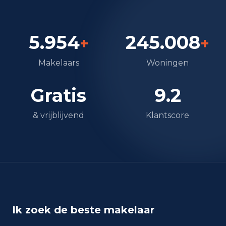
Opleidingsniveau
Hoger
130
5.954
245.008
+
+
Praktisch
120
Makelaars
Woningen
Middelbaar
Gratis
9.2
260
Herkomst inwoners (2025)
& vrijblijvend
Klantscore
Europa
115
Nederland
485
Buiten Europa
25
Ik zoek de beste makelaar