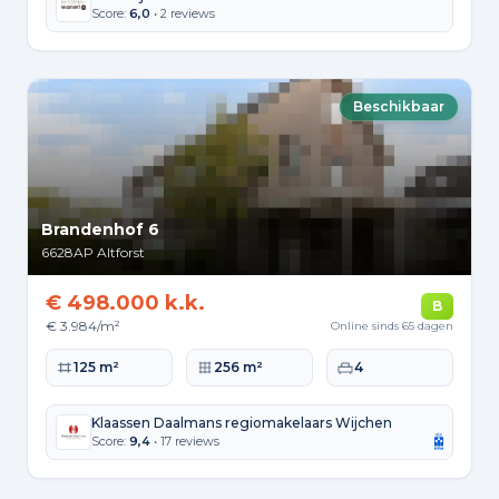
Score:
6,0
• 2 reviews
Beschikbaar
Brandenhof 6
6628AP
Altforst
€ 498.000 k.k.
B
€ 3.984/m²
Online sinds 65 dagen
Woonoppervlakte
Perceeloppervlakte
Slaapkamers
125 m²
256 m²
4
Klaassen Daalmans regiomakelaars Wijchen
Score:
9,4
• 17 reviews