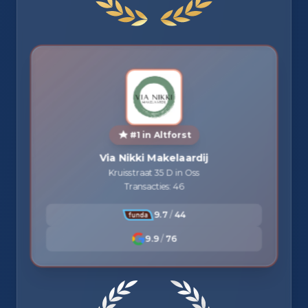
#1 in Altforst
Via Nikki Makelaardij
Kruisstraat 35 D in Oss
Transacties: 46
9.7
/
44
9.9
/
76