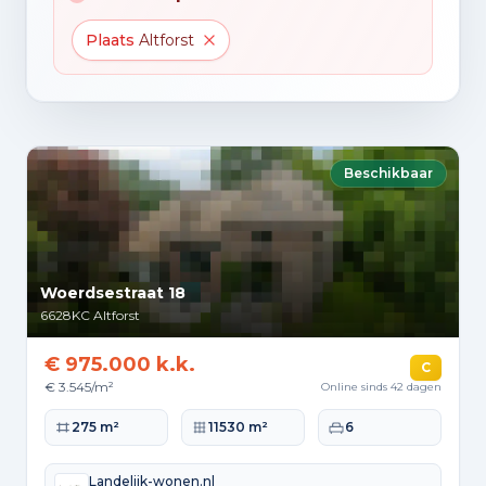
Plaats
Altforst
Beschikbaar
Woerdsestraat 18
6628KC
Altforst
€ 975.000 k.k.
C
€ 3.545/m²
Online sinds 42 dagen
Woonoppervlakte
Perceeloppervlakte
Slaapkamers
275 m²
11530 m²
6
Landelijk-wonen.nl