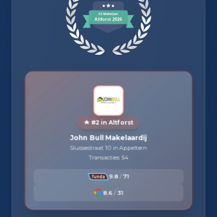
#2 in Altforst
John Bull Makelaardij
Sluissestraat 10 in Appeltern
Transacties: 54
9.8
/
71
8.6
/
31