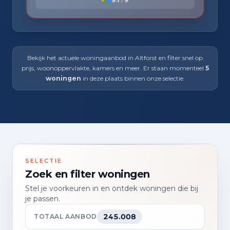
Bekijk het actuele woningaanbod in Altforst en filter snel op
prijs, woonoppervlakte, kamers en meer. Er staan momenteel
5
woningen
in deze plaats binnen onze selectie.
SELECTIE
Zoek en filter woningen
Stel je voorkeuren in en ontdek woningen die bij
je passen.
245.008
TOTAAL AANBOD