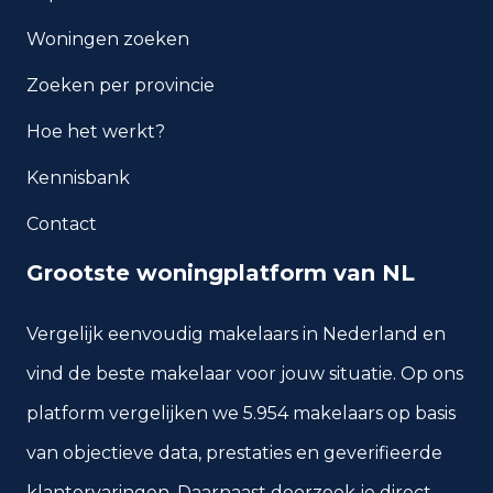
25
1900 tot 1925
Woningen zoeken
Zoeken per provincie
15
1925 tot 1950
Hoe het werkt?
59
1950 tot 1970
Kennisbank
31
1970 tot 1980
Contact
25
1980 tot 1990
Grootste woningplatform van NL
28
1990 tot 2000
Vergelijk eenvoudig makelaars in Nederland en
22
2000 tot 2010
vind de beste makelaar voor jouw situatie. Op ons
12
2010 tot 2020
platform vergelijken we 5.954 makelaars op basis
13
2020 en later
van objectieve data, prestaties en geverifieerde
klantervaringen. Daarnaast doorzoek je direct