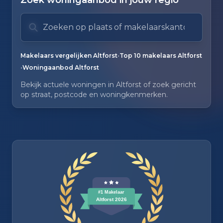
Zoek woningaanbod in jouw regio
Zoek op plaats of makelaarskantoor
Typ om te zoeken. Gebruik pijl omlaag en pijl om
Zoeksuggesties verborgen.
•
Makelaars vergelijken Altforst
Top 10 makelaars Altforst
•
Woningaanbod Altforst
Bekijk actuele woningen in Altforst of zoek gericht
op straat, postcode en woningkenmerken.