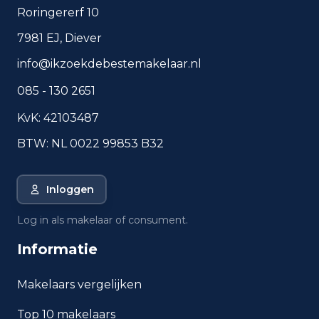
Roringererf 10
Woningvoorraad en
7981 EJ, Diever
bouwperiodes
info@ikzoekdebestemakelaar.nl
Soorten woningen
085 - 130 2651
Hoekwoningen
8
KvK: 42103487
Appartementen
13
BTW: NL 0022 99853 B32
Tussenwoningen
8
Vrijstaande woningen
171
Inloggen
Twee-onder-één-kap woningen
34
Log in als makelaar of consument.
Informatie
Bouwperiode van panden
1
Voor 1700
Makelaars vergelijken
12
1700 tot 1900
Top 10 makelaars