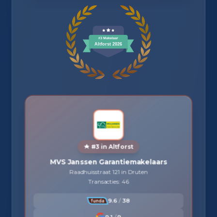
#3 in Altforst
MVS Janssen Garantiemakelaars
Raadhuisstraat 121 in Druten
Transacties: 46
9.6
/
38
9.1
/
9