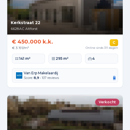
Kerkstraat 22
6628AC
Altforst
€ 450.000 k.k.
C
€ 3.191/m²
Online sinds 311 dagen
Woonoppervlakte
Perceeloppervlakte
Slaapkamers
141 m²
295 m²
4
Van Erp Makelaardij
Score:
8,9
• 107 reviews
Verkocht