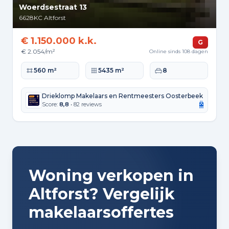
Woerdsestraat 13
6628KC
Altforst
€ 1.150.000 k.k.
G
€ 2.054/m²
Online sinds 108 dagen
Woonoppervlakte
Perceeloppervlakte
Slaapkamers
560 m²
5435 m²
8
Drieklomp Makelaars en Rentmeesters Oosterbeek
Score:
8,8
• 82 reviews
Woning verkopen in
Altforst? Vergelijk
makelaarsoffertes