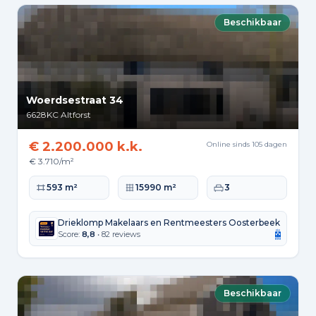
Beschikbaar
Woerdsestraat 34
6628KC
Altforst
€ 2.200.000 k.k.
Online sinds 105 dagen
€ 3.710/m²
Woonoppervlakte
Perceeloppervlakte
Slaapkamers
593 m²
15990 m²
3
Drieklomp Makelaars en Rentmeesters Oosterbeek
Score:
8,8
• 82 reviews
Beschikbaar