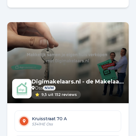
soepel. Patrick, Nathalie en Jennifer: jullie
zijn top!
Digimakelaars.nl - de Makelaar van Nederland
Oss
NVM
9,5
uit
152 reviews
Kruisstraat 70 A
5341HE Oss