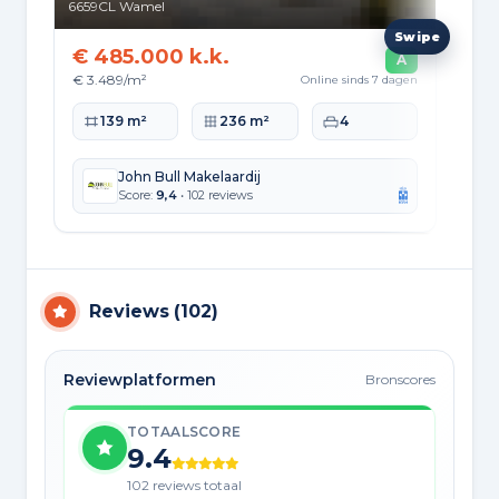
6659CL
Wamel
402
€ 485.000 k.k.
€ 
A
€ 3.489/m²
€ 2
Online sinds 7 dagen
Woonoppervlakte
Perceeloppervlakte
Slaapkamers
Wo
139 m²
236 m²
4
John Bull Makelaardij
Score:
9,4
• 102 reviews
Reviews
(
102
)
Reviewplatformen
Bronscores
TOTAALSCORE
9.4
102 reviews totaal