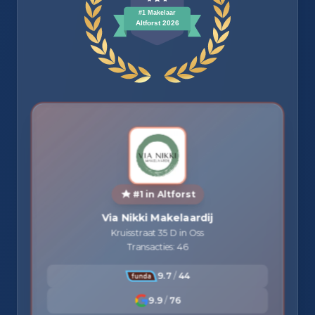
#1 in Altforst
Via Nikki Makelaardij
Kruisstraat 35 D in Oss
Transacties: 46
9.7
/
44
9.9
/
76