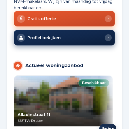
NVM-makelaars. Wij zijn van maandag tot vrijdag
bereikbaar en...
Gratis offerte
Profiel bekijken
Actueel woningaanbod
Beschikbaar
Alladinstraat 11
Tus
6651TW
Druten
6651