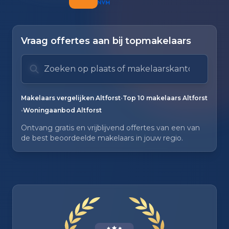
Vraag offertes aan bij topmakelaars
Zoek op plaats of makelaarskantoor
Typ om te zoeken. Gebruik pijl omlaag en pijl om
Zoeksuggesties verborgen.
•
Makelaars vergelijken Altforst
Top 10 makelaars Altforst
•
Woningaanbod Altforst
Ontvang gratis en vrijblijvend offertes van een van
de best beoordeelde makelaars in jouw regio.