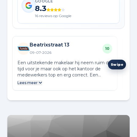
GOOGLE
8.3
16 reviews op Google
Beatrixstraat 13
10
09-07-2026
Een uitstekende makelaar hij neem ruim de
Wij 
tijd voor je maar ook op het kantoor de
Klok
medewerkers top en erg correct. Een
vlot
aanrader en hij weet wat er op de markt
mens
Lees meer
Lees
speelt erg belangrijk.
met 
(ook
verk
span
onde
reke