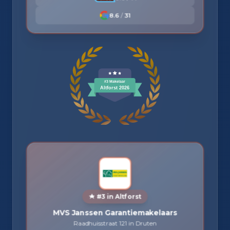
8.6
/
31
#3 in Altforst
MVS Janssen Garantiemakelaars
Raadhuisstraat 121 in Druten