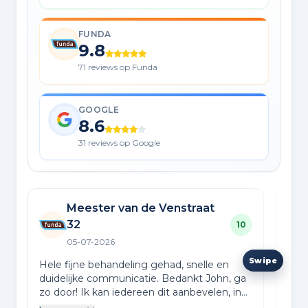
FUNDA
9.8
71 reviews op Funda
GOOGLE
8.6
31 reviews op Google
Meester van de Venstraat
32
10
05-07-2026
De 
zeer
Hele fijne behandeling gehad, snelle en
comm
duidelijke communicatie. Bedankt John, ga
vrag
zo door! Ik kan iedereen dit aanbevelen, in
Lees
Daar
deze spannende tijd geeft John Bull