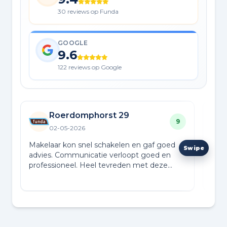
30 reviews op Funda
GOOGLE
9.6
122 reviews op Google
Roerdomphorst 29
9
02-05-2026
Makelaar kon snel schakelen en gaf goed
Ik b
advies. Communicatie verloopt goed en
sam
professioneel. Heel tevreden met deze
aank
makelaar.
mome
Lees
luis
duid
rust
dan 
op z