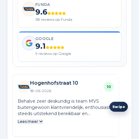
FUNDA
9.6
38 reviews op Funda
GOOGLE
9.1
9 reviews op Google
Hogenhofstraat 10
10
18-06-2026
Behalve zeer deskundig is team MVS
Goe
buitengewoon klantvriendelijk, enthousiast,
make
steeds uitstekend bereikbaar en
keek
behulpzaam. Er komt zoveel op je af als je
beke
Lees meer
Lees
besluit je woning te verkopen. Het hele
aand
proces - van eerste gesprek tot de
onde
oplevering - verliep bijzonder prettig en
sne