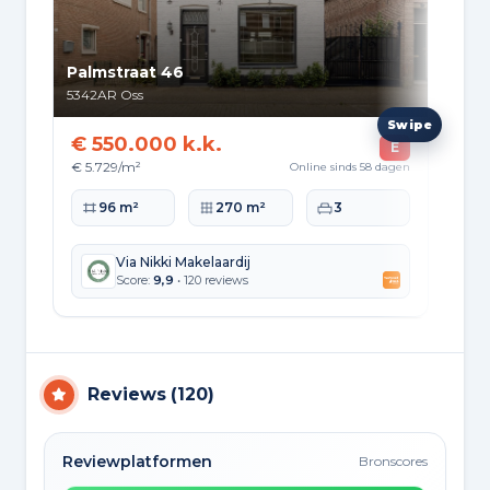
Palmstraat 46
Spo
5342AR
Oss
534
€ 550.000 k.k.
€ 
E
€ 5.729/m²
€ 3
Online sinds 58 dagen
Woonoppervlakte
Perceeloppervlakte
Slaapkamers
Wo
96 m²
270 m²
3
Via Nikki Makelaardij
Score:
9,9
• 120 reviews
Reviews
(
120
)
Reviewplatformen
Bronscores