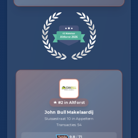
#2 in Altforst
John Bull Makelaardij
Sluissestraat 10 in Appeltern
Transacties: 54
9.8
/
71