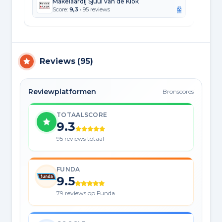
Makelaardij Sjuul van de Klok
Score:
9,3
• 95 reviews
Reviews
(
95
)
Reviewplatformen
Bronscores
TOTAALSCORE
9.3
95 reviews totaal
FUNDA
9.5
79 reviews op Funda