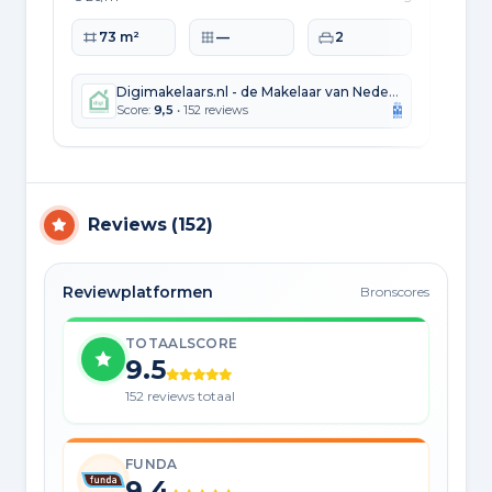
Woonoppervlakte
Perceeloppervlakte
Slaapkamers
Wo
73 m²
—
2
Digimakelaars.nl - de Makelaar van Nederland
Score:
9,5
• 152 reviews
Reviews
(
152
)
Reviewplatformen
Bronscores
TOTAALSCORE
9.5
152 reviews totaal
FUNDA
9.4