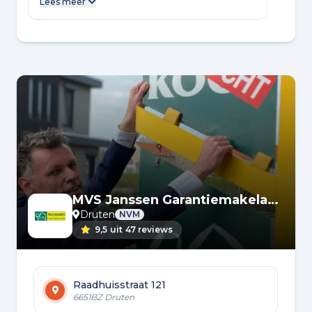
Lees meer
bezi
makelaardij rust en zekerheid.
zelf
als 
van 
erva
heef
MVS Janssen Garantiemakelaars
Druten
NVM
9,5
uit
47 reviews
Raadhuisstraat 121
6651BZ Druten