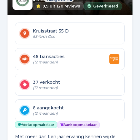
9,9
uit
120 reviews
Geverifieerd
Kruisstraat 35 D
5341HA Oss
46 transacties
(12 maanden)
37 verkocht
(12 maanden)
6 aangekocht
(12 maanden)
Verkoopmakelaar
Aankoopmakelaar
Met meer dan tien jaar ervaring kennen wij de