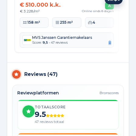
€ 510.000 k.k.
€ 
A
€ 3.228/m²
€ 3
Online sinds 8 dagen
Woonoppervlakte
Perceeloppervlakte
Slaapkamers
Wo
158 m²
255 m²
4
MVS Janssen Garantiemakelaars
Score:
9,5
• 47 reviews
Reviews
(
47
)
Reviewplatformen
Bronscores
TOTAALSCORE
9.5
47 reviews totaal