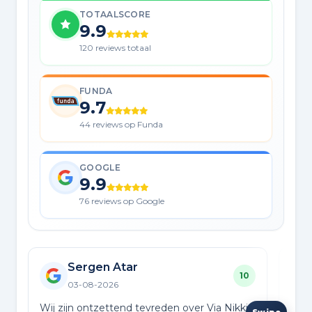
TOTAALSCORE
9.9
120 reviews totaal
FUNDA
9.7
44 reviews op Funda
GOOGLE
9.9
76 reviews op Google
Sergen Atar
10
03-08-2026
Wij zijn ontzettend tevreden over Via Nikki
Onda