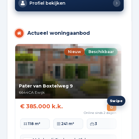
Profiel bekijken
Actueel woningaanbod
Nieuw
Beschikbaar
Pater van Boxtelweg 9
Ker
6644CA
Ewijk
662
€ 385.000 k.k.
€ 
D
€ 3
Online sinds 2 dagen
Woonoppervlakte
Perceeloppervlakte
Slaapkamers
118 m²
241 m²
3
Wo