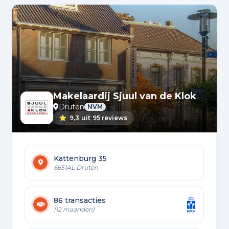
bet
Makelaardij Sjuul van de Klok
Druten
NVM
9,3
uit
95 reviews
Kattenburg 35
6651AL Druten
86 transacties
(12 maanden)