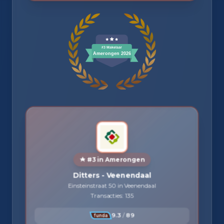
#3 in Amerongen
Ditters - Veenendaal
Einsteinstraat 50 in Veenendaal
Transacties: 135
9.3
/
89