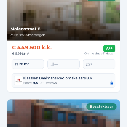
Molenstraat 8
3958BW
Amerongen
€ 449.500 k.k.
A++
€ 5.914/m²
Online sinds 61 dagen
Woonoppervlakte
Perceeloppervlakte
Slaapkamers
76 m²
—
2
Klaassen Daalmans Regiomakelaars B.V.
Score:
9,5
• 24 reviews
Beschikbaar