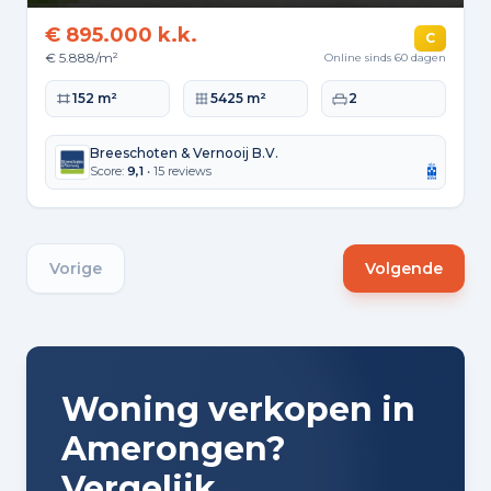
€ 895.000 k.k.
C
€ 5.888/m²
Online sinds 60 dagen
Woonoppervlakte
Perceeloppervlakte
Slaapkamers
152 m²
5425 m²
2
Breeschoten & Vernooij B.V.
Score:
9,1
• 15 reviews
Vorige
Volgende
Woning verkopen in
Amerongen?
Vergelijk