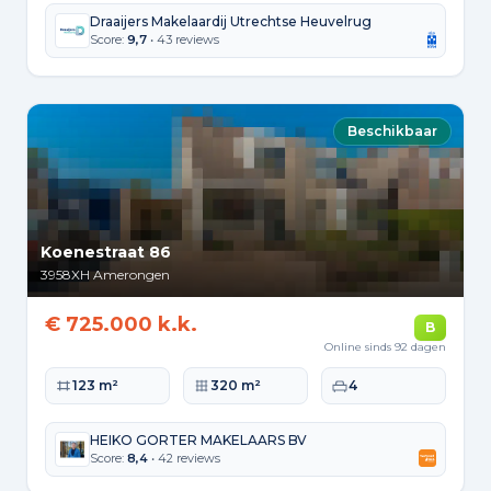
Draaijers Makelaardij Utrechtse Heuvelrug
Score:
9,7
• 43 reviews
Beschikbaar
Koenestraat 86
3958XH
Amerongen
€ 725.000 k.k.
B
Online sinds 92 dagen
Woonoppervlakte
Perceeloppervlakte
Slaapkamers
123 m²
320 m²
4
HEIKO GORTER MAKELAARS BV
Score:
8,4
• 42 reviews