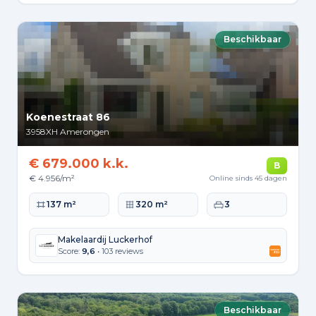
Beschikbaar
Koenestraat 86
3958XH
Amerongen
€ 679.000 k.k.
B
€ 4.956/m²
Online sinds 45 dagen
Woonoppervlakte
Perceeloppervlakte
Slaapkamers
137 m²
320 m²
3
Makelaardij Luckerhof
Score:
9,6
• 103 reviews
Beschikbaar