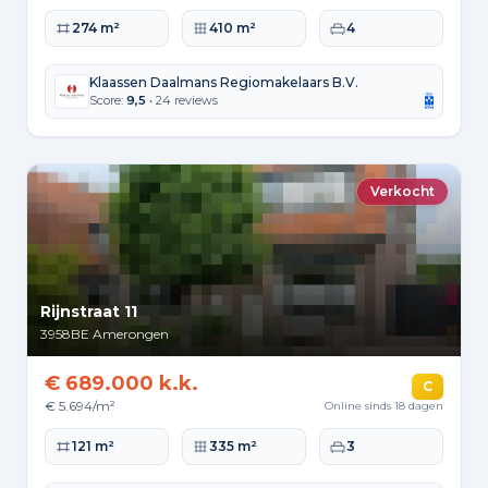
Woonoppervlakte
Perceeloppervlakte
Slaapkamers
274 m²
410 m²
4
Klaassen Daalmans Regiomakelaars B.V.
Score:
9,5
• 24 reviews
Verkocht
Rijnstraat 11
3958BE
Amerongen
€ 689.000 k.k.
C
€ 5.694/m²
Online sinds 18 dagen
Woonoppervlakte
Perceeloppervlakte
Slaapkamers
121 m²
335 m²
3