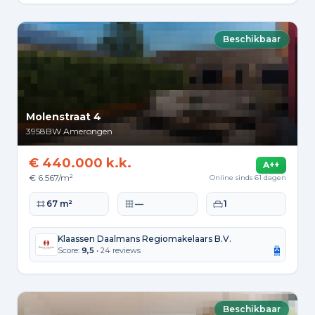
Beschikbaar
Molenstraat 4
3958BW
Amerongen
€ 440.000 k.k.
A++
€ 6.567/m²
Online sinds 61 dagen
Woonoppervlakte
Perceeloppervlakte
Slaapkamers
67 m²
—
1
Klaassen Daalmans Regiomakelaars B.V.
Score:
9,5
• 24 reviews
Beschikbaar