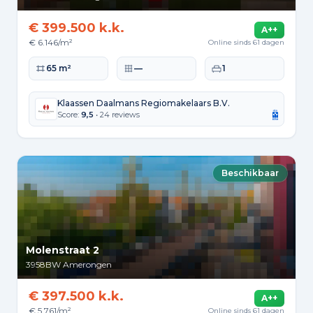
€ 399.500 k.k.
A++
€ 6.146/m²
Online sinds 61 dagen
Woonoppervlakte
Perceeloppervlakte
Slaapkamers
65 m²
—
1
Klaassen Daalmans Regiomakelaars B.V.
Score:
9,5
• 24 reviews
Beschikbaar
Molenstraat 2
3958BW
Amerongen
€ 397.500 k.k.
A++
€ 5.761/m²
Online sinds 61 dagen