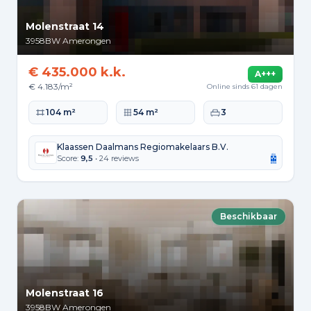
Molenstraat 14
3958BW
Amerongen
€ 435.000 k.k.
A+++
€ 4.183/m²
Online sinds 61 dagen
Woonoppervlakte
Perceeloppervlakte
Slaapkamers
104 m²
54 m²
3
Klaassen Daalmans Regiomakelaars B.V.
Score:
9,5
• 24 reviews
Beschikbaar
Molenstraat 16
3958BW
Amerongen