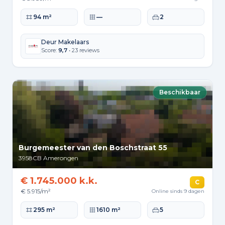
Woonoppervlakte
Perceeloppervlakte
Slaapkamers
94 m²
—
2
Deur Makelaars
Score:
9,7
• 23 reviews
Beschikbaar
Burgemeester van den Boschstraat 55
3958CB
Amerongen
€ 1.745.000 k.k.
C
€ 5.915/m²
Online sinds 9 dagen
Woonoppervlakte
Perceeloppervlakte
Slaapkamers
295 m²
1610 m²
5