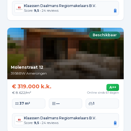
Klaassen Daalmans Regiomakelaars B.V.
Score:
9,5
• 24 reviews
Beschikbaar
Molenstraat 12
3958BW
Amerongen
€ 319.000 k.k.
A++
€ 8.622/m²
Online sinds 61 dagen
Woonoppervlakte
Perceeloppervlakte
Slaapkamers
37 m²
—
1
Klaassen Daalmans Regiomakelaars B.V.
Score:
9,5
• 24 reviews