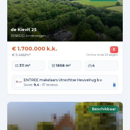
de Kievit 25
3958DD
Amerongen
€ 1.700.000 k.k.
E
€ 5.466/m²
Online sinds 53 dagen
Woonoppervlakte
Perceeloppervlakte
Slaapkamers
311 m²
1868 m²
4
ENTREE makelaars Utrechtse Heuvelrug b.v.
Score:
9,4
• 37 reviews
Beschikbaar