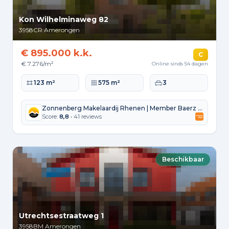
Kon Wilhelminaweg 82
3958CR
Amerongen
€ 895.000 k.k.
C
€ 7.276/m²
Online sinds 54 dagen
Woonoppervlakte
Perceeloppervlakte
Slaapkamers
123 m²
575 m²
3
Zonnenberg Makelaardij Rhenen | Member Baerz & Co
Score:
8,8
• 41 reviews
Beschikbaar
Utrechtsestraatweg 1
3958BM
Amerongen