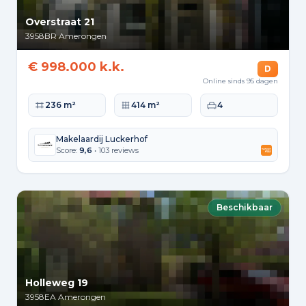
Overstraat 21
3958BR
Amerongen
€ 998.000 k.k.
D
Online sinds 95 dagen
Woonoppervlakte
Perceeloppervlakte
Slaapkamers
236 m²
414 m²
4
Makelaardij Luckerhof
Score:
9,6
• 103 reviews
Beschikbaar
Holleweg 19
3958EA
Amerongen