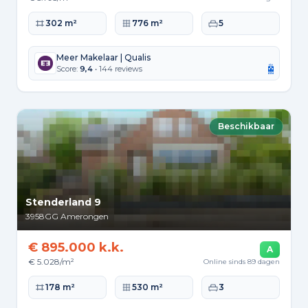
Woonoppervlakte
Perceeloppervlakte
Slaapkamers
302 m²
776 m²
5
Meer Makelaar | Qualis
Score:
9,4
• 144 reviews
Beschikbaar
Stenderland 9
3958GG
Amerongen
€ 895.000 k.k.
A
€ 5.028/m²
Online sinds 89 dagen
Woonoppervlakte
Perceeloppervlakte
Slaapkamers
178 m²
530 m²
3