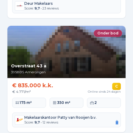
Deur Makelaars
Score:
9,7
• 23 reviews
Onder bod
Overstraat 43 a
3958BS
Amerongen
€ 835.000 k.k.
C
€ 4.771/m²
Online sinds 24 dagen
Woonoppervlakte
Perceeloppervlakte
Slaapkamers
175 m²
350 m²
2
Makelaarskantoor Patty van Rooijen b.v.
Score:
9,7
• 12 reviews