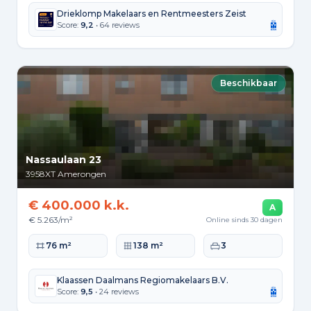
Drieklomp Makelaars en Rentmeesters Zeist
Score:
9,2
• 64 reviews
Beschikbaar
Nassaulaan 23
3958XT
Amerongen
€ 400.000 k.k.
A
€ 5.263/m²
Online sinds 30 dagen
Woonoppervlakte
Perceeloppervlakte
Slaapkamers
76 m²
138 m²
3
Klaassen Daalmans Regiomakelaars B.V.
Score:
9,5
• 24 reviews