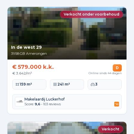
Verkocht onder voorbehoud
In de west 29
3958GB
Amerongen
€ 579.000 k.k.
D
€ 3.642/m²
Online sinds 44 dagen
Woonoppervlakte
Perceeloppervlakte
Slaapkamers
159 m²
241 m²
3
Makelaardij Luckerhof
Score:
9,6
• 103 reviews
Verkocht