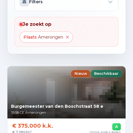
Filters
Je zoekt op
Plaats
Amerongen
Nieuw
Beschikbaar
Burgemeester van den Boschstraat 58 e
3958CE
Amerongen
€ 375.000 k.k.
A
€ 3.989/m²
Online sinds 2 dagen