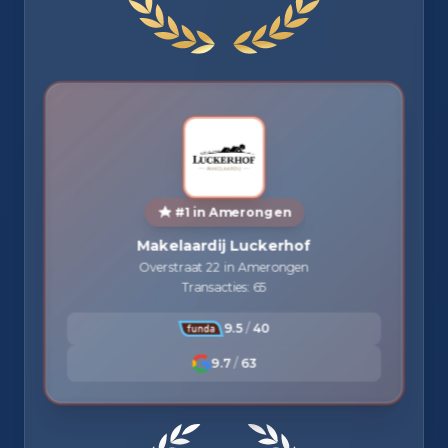
#1 in Amerongen
Makelaardij Luckerhof
Overstraat 22 in Amerongen
Transacties: 65
9.5
/
40
9.7
/
63