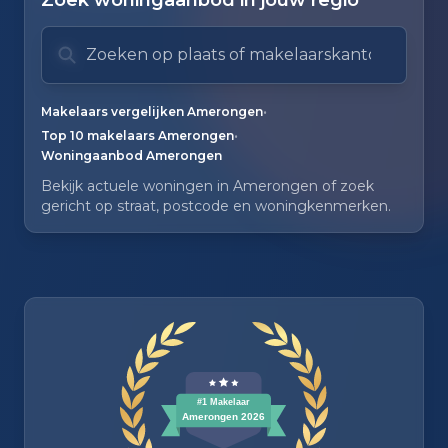
Zoek woningaanbod in jouw regio
Zoek op plaats of makelaarskantoor
Typ om te zoeken. Gebruik pijl omlaag en pijl om
Zoeksuggesties verborgen.
•
Makelaars vergelijken Amerongen
•
Top 10 makelaars Amerongen
Woningaanbod Amerongen
Bekijk actuele woningen in Amerongen of zoek
gericht op straat, postcode en woningkenmerken.