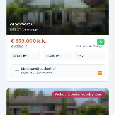
Zandvoort 6
3958CT
Amerongen
€ 839.000 k.k.
A
€ 6.356/m²
Online sinds 58 dagen
Woonoppervlakte
Perceeloppervlakte
Slaapkamers
132 m²
450 m²
2
Makelaardij Luckerhof
Score:
9,6
• 103 reviews
Verkocht onder voorbehoud