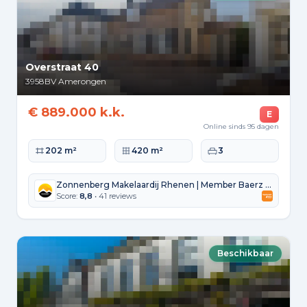
Overstraat 40
3958BV
Amerongen
€ 889.000 k.k.
E
Online sinds 95 dagen
Woonoppervlakte
Perceeloppervlakte
Slaapkamers
202 m²
420 m²
3
Zonnenberg Makelaardij Rhenen | Member Baerz & Co
Score:
8,8
• 41 reviews
Beschikbaar