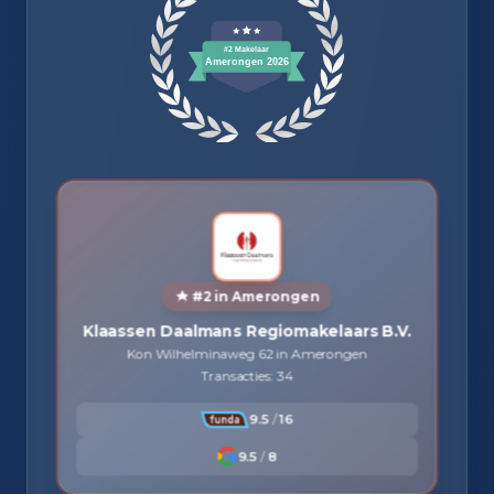
#2 in Amerongen
Klaassen Daalmans Regiomakelaars B.V.
Kon Wilhelminaweg 62 in Amerongen
Transacties: 34
9.5
/
16
9.5
/
8