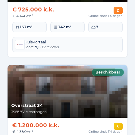
€ 725.000 k.k.
D
€ 4.448/m²
Online sinds 110 dagen
Woonoppervlakte
Perceeloppervlakte
Slaapkamers
163 m²
342 m²
7
HuisPortaal
Score:
9,1
• 82 reviews
Beschikbaar
Overstraat 34
3958BV
Amerongen
€ 1.200.000 k.k.
C
€ 4.380/m²
Online sinds 114 dagen