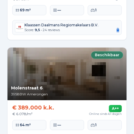
Woonoppervlakte
Perceeloppervlakte
Slaapkamers
69 m²
—
1
Klaassen Daalmans Regiomakelaars B.V.
Score:
9,5
• 24 reviews
Beschikbaar
Molenstraat 6
3958BW
Amerongen
€ 389.000 k.k.
A++
€ 6.078/m²
Online sinds 61 dagen
Woonoppervlakte
Perceeloppervlakte
Slaapkamers
64 m²
—
1