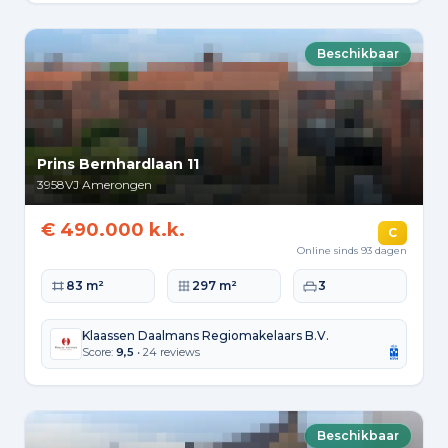
Beschikbaar
Prins Bernhardlaan 11
3958VJ
Amerongen
€ 490.000 k.k.
C
Online sinds 93 dagen
Woonoppervlakte
Perceeloppervlakte
Slaapkamers
83 m²
297 m²
3
Klaassen Daalmans Regiomakelaars B.V.
Score:
9,5
• 24 reviews
Beschikbaar