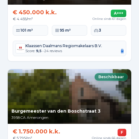
€ 450.000 k.k.
A+++
€ 4.455/m²
Online sinds 61 dagen
Woonoppervlakte
Perceeloppervlakte
Slaapkamers
101 m²
95 m²
3
Klaassen Daalmans Regiomakelaars B.V.
Score:
9,5
• 24 reviews
Beschikbaar
Burgemeester van den Boschstraat 3
3958CA
Amerongen
€ 1.750.000 k.k.
F
€ 5.795/m²
Online sinds 66 dagen