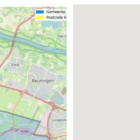
BOUWWIJZE
V
Bestaande bouw
C
CV KETEL
E
Nefit Excellent (gas gestookt combiketel
uit 2002)