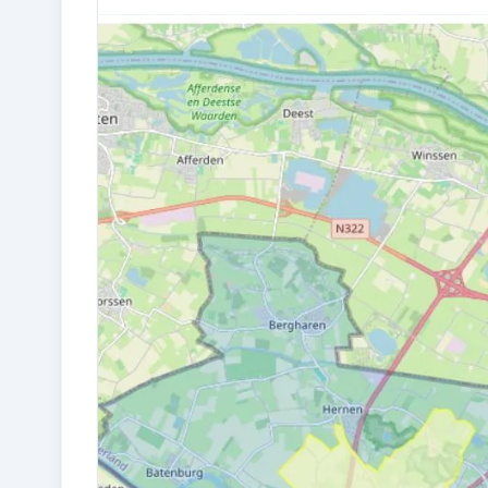
Bouw en energie
BOUWJAAR
1970
WARM WATER
Cv-ketel
Kadastraal en VvE
EIGENDOMSSITUATIE
Volle eigendom