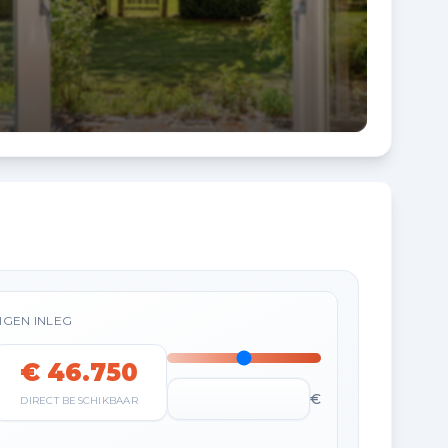
IGEN INLEG
€ 46.750
€
DIRECT BESCHIKBAAR