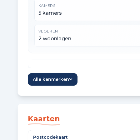
KAMERS
5 kamers
VLOEREN
2 woonlagen
Oppervlaktes en inhoud
Alle kenmerken
WOONOPPERVLAKTE
192 m²
OVERIGE INPANDIGE RUIMTE
Kaarten
14 m²
Postcodekaart