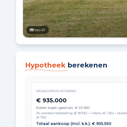
Foto 67
Hypotheek
berekenen
VRAAGPRIJS WONING
€ 935.000
Kosten koper (geschat): € 20.550
2% overdrachtsbelasting (€ 18.700) + notaris (€ 1.150) + taxati
(€ 700)
Totaal aankoop (incl. k.k.): € 955.550