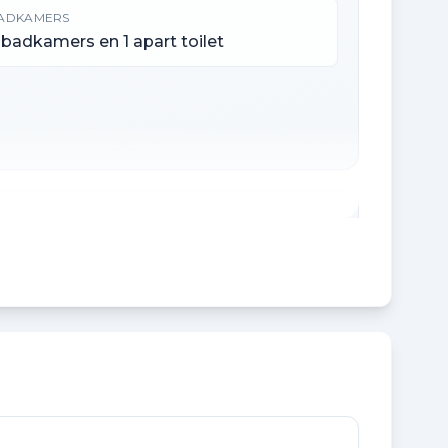
ADKAMERS
 badkamers en 1 apart toilet
NHOUD
62 m³
XTERNE BERGRUIMTE
9 m²