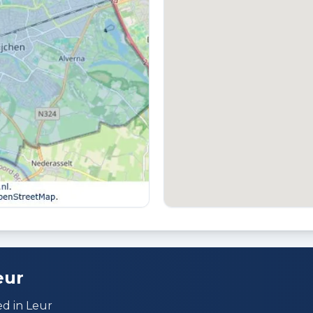
TUIN
B
Tuin rondom
V
VERKOOPDATUM
eur
20-06-2026
ed in Leur