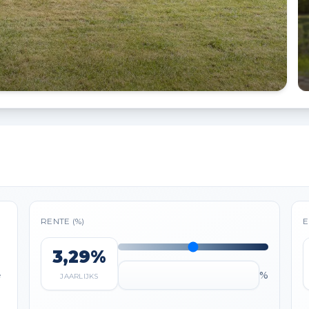
RENTE (%)
E
3,29%
%
e
JAARLIJKS