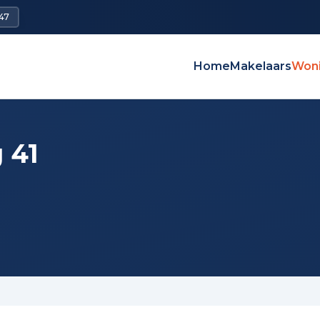
47
Home
Makelaars
Won
 41