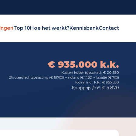
ingen
Top 10
Hoe het werkt?
Kennisbank
Contact
€ 935.000 k.k.
Kosten koper (geschat): € 20.550
2% overdrachtsbelasting (€ 18.700) + notaris (€ 1.150) + taxatie (€ 700)
Totaal incl. k.k.: € 955.550
Koopprijs /m²: € 4.870