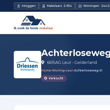
Direct naar de inhoud
Inloggen
Makelaars
5.954
Woningen
244.5
Achterloseweg
6615AG Leur • Gelderland
Home
•
Woning
•
Leur
•
Achterloseweg 41
Verkocht