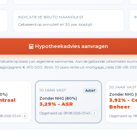
INDICATIEVE BRUTO MAANDLAST
I
Gebaseerd op annuïteit en 30 jaar looptijd
Hypotheekadvies aanvragen
 indicatie op basis van algemene aannames. Aan de getoonde uitkomsten kunn
gprijsgrens € 470.000. Bron: 10-jaars rente uit mortgage_rates (08-08-2026 0
20 JAAR VAST
10 JAAR VAST
Actief
80%)
Zonder NHG 
Zonder NHG (80%)
ntraal
3,92% - C
3,29% - ASR
Beheer
Opgehaald op: 08-08-2026 03:45
i
08-2026 03:45
i
Opgehaald op: 08