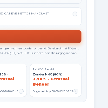
NDICATIEVE NETTO MAANDLAST
i
en geen rechten worden ontleend. Gerekend met 10-jaars
3:45). Bij niet-NHG is in deze indicatie uitgegaan van
30 JAAR VAST
(80%)
Zonder NHG (80%)
entraal
3,90% - Centraal
Beheer
-08-2026 03:45
i
Opgehaald op: 08-08-2026 03:45
i