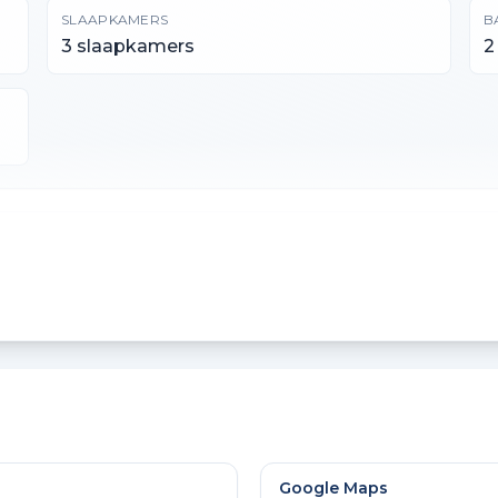
SLAAPKAMERS
B
3 slaapkamers
2
PERCEELOPPERVLAKTE
I
3110 m²
7
GEBOUW GEBONDEN BUITENRUIMTE
E
26 m²
1
Google Maps