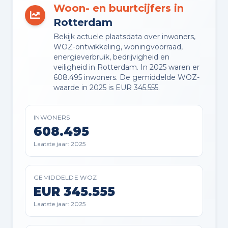
Woon- en buurtcijfers in
VVE JAARLIJKSE VERGADERING
Rotterdam
Ja
Bekijk actuele plaatsdata over inwoners,
WOZ-ontwikkeling, woningvoorraad,
VVE RESERVEFONDS AANWEZIG
energieverbruik, bedrijvigheid en
Ja
veiligheid in Rotterdam. In 2025 waren er
608.495 inwoners. De gemiddelde WOZ-
waarde in 2025 is EUR 345.555.
VVE ONDERHOUDSPLAN
Ja
INWONERS
608.495
VVE OPSTALVERZEKERING
Laatste jaar: 2025
Ja
GEMIDDELDE WOZ
EUR 345.555
Buitenruimte en parkeren
Laatste jaar: 2025
BUITENRUIMTE