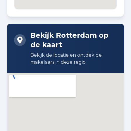
BOUWWIJZE
Bestaande bouw
Bekijk Rotterdam op
DAKTYPE
de kaart
Plat dak
Bekijk de locatie en ontdek de
ISOLATIE
makelaars in deze regio
Gedeeltelijk dubbel glas
VERWARMING
Cv-ketel
WARM WATER
Cv-ketel