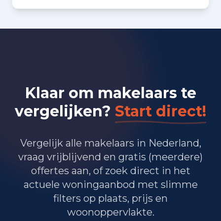
Bedrijvigheid in Rotterdam
(2025)
15.425
Handel en HORECA
14.280
Nijverheid en energie
Klaar om makelaars te
27.830
Zakelijke dienstverlening
vergelijken?
Start direct!
18.985
Overheid, onderwijs en zorg
340
Landbouw, bosbouw en visserij
Vergelijk alle makelaars in Nederland,
vraag vrijblijvend en gratis (meerdere)
10.035
Vervoer, informatie en communicatie
offertes aan, of zoek direct in het
actuele woningaanbod met slimme
3.525
Financiele diensten en onroerendgoed
filters op plaats, prijs en
11.505
Cultuur, recreatie en overige diensten
woonoppervlakte.