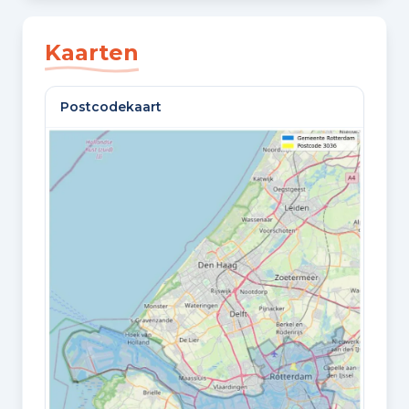
SLAAPKAMERS
2 slaapkamers
Kaarten
BADKAMERS
Postcodekaart
1 badkamer
VLOEREN
1 woonlaag
GELEGEN OP
3e woonlaag
Oppervlaktes en inhoud
WOONOPPERVLAKTE