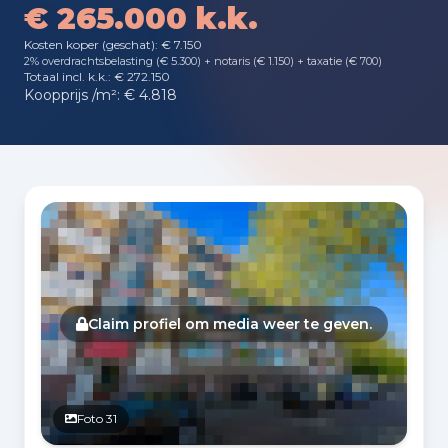
€ 265.000 k.k.
Kosten koper (geschat): € 7.150
2% overdrachtsbelasting (€ 5.300) + notaris (€ 1.150) + taxatie (€ 700)
Totaal incl. k.k.: € 272.150
Koopprijs /m²: € 4.818
Fotogalerij
Claim profiel om media weer te geven.
Foto 31