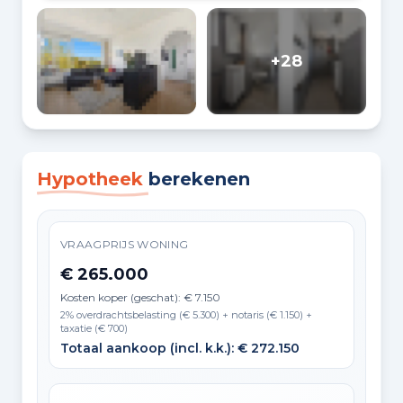
+28
Hypotheek
berekenen
VRAAGPRIJS WONING
€ 265.000
Kosten koper (geschat): € 7.150
2% overdrachtsbelasting (€ 5.300) + notaris (€ 1.150) +
taxatie (€ 700)
Totaal aankoop (incl. k.k.): € 272.150