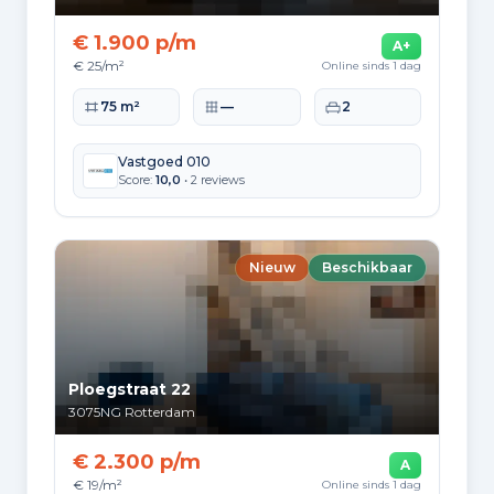
5.469
2010 tot 2020
€ 1.900 p/m
A+
€ 25/m²
Online sinds 1 dag
3.475
2020 en later
Woonoppervlakte
Perceeloppervlakte
Slaapkamers
75 m²
—
2
Vastgoed 010
Score:
10,0
• 2 reviews
Energie en duurzaamheid
Energielabelverdeling
Nieuw
Beschikbaar
Label A
Label C
76.947
71.907
Label B
Label G
51.923
27.838
Ploegstraat 22
Label D
Label E
3075NG
Rotterdam
26.618
25.314
€ 2.300 p/m
A
Label F
Label A+
€ 19/m²
Online sinds 1 dag