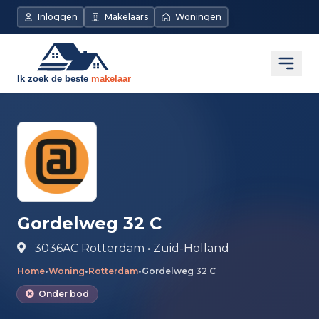
Direct naar de inhoud
Inloggen
Makelaars
Woningen
Open
Gordelweg 32 C
3036AC Rotterdam • Zuid-Holland
Home
•
Woning
•
Rotterdam
•
Gordelweg 32 C
Onder bod