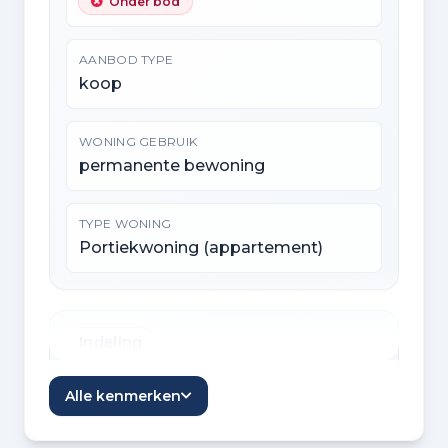
Onder bod
AANBOD TYPE
koop
WONING GEBRUIK
permanente bewoning
TYPE WONING
Portiekwoning (appartement)
Indeling
KAMERS
Alle kenmerken
3 kamers