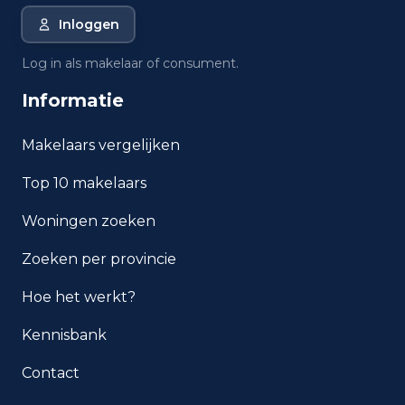
Inloggen
Wat is de gemiddelde WOZ-
waarde in Rotterdam?
Log in als makelaar of consument.
Informatie
Wat is het gemiddelde
inkomen per inwoner in
Rotterdam?
Makelaars vergelijken
Top 10 makelaars
Hoe veilig is wonen in
Rotterdam?
Woningen zoeken
Welke woningtypen komen
Zoeken per provincie
het meest voor in Rotterdam?
Hoe het werkt?
Kennisbank
Contact