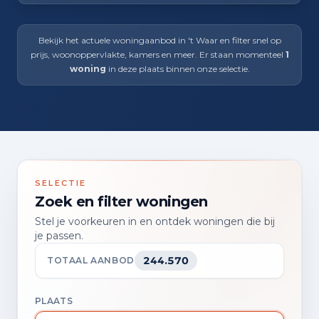
Bekijk het actuele woningaanbod in 't Waar en filter snel op
prijs, woonoppervlakte, kamers en meer. Er staan momenteel
1
woning
in deze plaats binnen onze selectie.
SELECTIE
Zoek en filter woningen
Stel je voorkeuren in en ontdek woningen die bij
je passen.
244.570
TOTAAL AANBOD
PLAATS