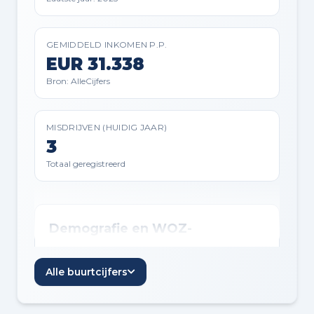
GEMIDDELD INKOMEN P.P.
EUR 31.338
Bron: AlleCijfers
MISDRIJVEN (HUIDIG JAAR)
3
Totaal geregistreerd
Demografie en WOZ-
ontwikkeling
Alle buurtcijfers
Inwoners per jaar
Jaar
Inwoners