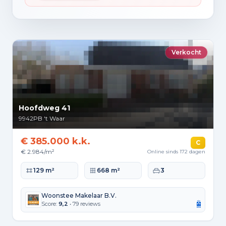
Verkocht
Hoofdweg 41
9942PB
't Waar
€ 385.000 k.k.
C
€ 2.984/m²
Online sinds 172 dagen
Woonoppervlakte
Perceeloppervlakte
Slaapkamers
129 m²
668 m²
3
Woonstee Makelaar B.V.
Score:
9,2
• 79 reviews