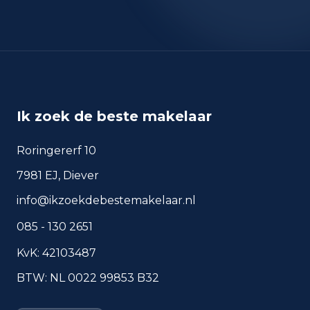
Europa
9
Nederland
90
Buiten Europa
8
Ik zoek de beste makelaar
Roringererf 10
Woningvoorraad en
7981 EJ, Diever
bouwperiodes
info@ikzoekdebestemakelaar.nl
Soorten woningen
085 - 130 2651
Vrijstaande woningen
55
KvK: 42103487
Twee-onder-één-kap woningen
2
BTW: NL 0022 99853 B32
Bouwperiode van panden