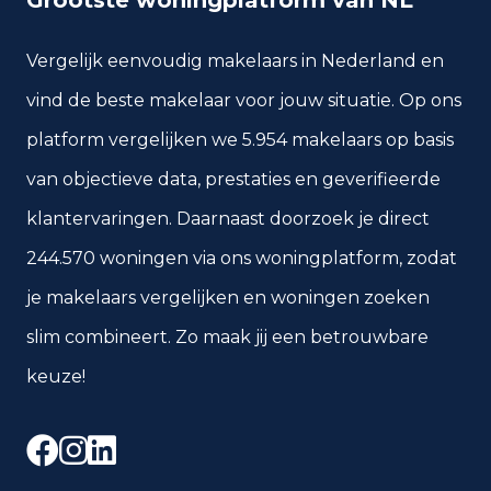
Grootste woningplatform van NL
0
2020 en later
Vergelijk eenvoudig makelaars in Nederland en
vind de beste makelaar voor jouw situatie. Op ons
platform vergelijken we 5.954 makelaars op basis
Energie en duurzaamheid
van objectieve data, prestaties en geverifieerde
Energielabelverdeling
klantervaringen. Daarnaast doorzoek je direct
Label G
Label C
31
6
244.570 woningen via ons woningplatform, zodat
je makelaars vergelijken en woningen zoeken
Label D
Label A
6
5
slim combineert. Zo maak jij een betrouwbare
Label F
Label B
keuze!
5
4
Label E
Label A+
Facebook
Instagram
LinkedIn
0
0