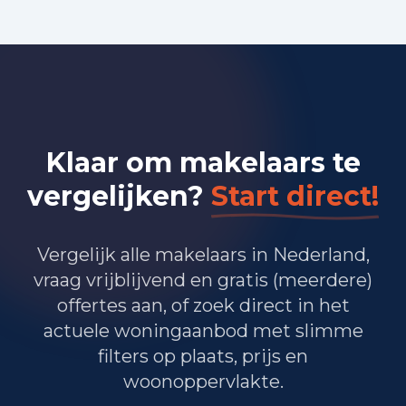
Inwoners per jaar in 't Waar
2021
103
2022
99
2023
104
2024
109
2025
109
Klaar om makelaars te
2026
113
vergelijken?
Start direct!
WOZ-waarde per jaar
Jaar
Gemiddelde WOZ
Vergelijk alle makelaars in Nederland,
WOZ-waarde per jaar in 't Waar
2021
EUR 188.429
vraag vrijblijvend en gratis (meerdere)
2022
EUR 212.571
offertes aan, of zoek direct in het
2023
EUR 258.464
actuele woningaanbod met slimme
2024
EUR 265.607
filters op plaats, prijs en
woonoppervlakte.
2025
EUR 269.214