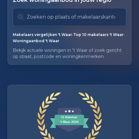
Zoek woningaanbod in jouw regio
Zoek op plaats of makelaarskantoor
Typ om te zoeken. Gebruik pijl omlaag en pijl om
Zoeksuggesties verborgen.
•
•
Makelaars vergelijken 't Waar
Top 10 makelaars 't Waar
Woningaanbod 't Waar
Bekijk actuele woningen in 't Waar of zoek gericht
op straat, postcode en woningkenmerken.