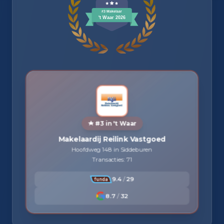
#3 in 't Waar
Makelaardij Reilink Vastgoed
Hoofdweg 148 in Siddeburen
Transacties: 71
9.4
/
29
8.7
/
32