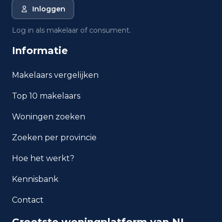
Inloggen
0
Voor 1700
Log in als makelaar of consument.
17
1700 tot 1900
Informatie
15
1900 tot 1925
Makelaars vergelijken
8
1925 tot 1950
Top 10 makelaars
5
1950 tot 1970
Woningen zoeken
4
1970 tot 1980
Zoeken per provincie
5
1980 tot 1990
Hoe het werkt?
0
1990 tot 2000
Kennisbank
2
2000 tot 2010
Contact
1
2010 tot 2020