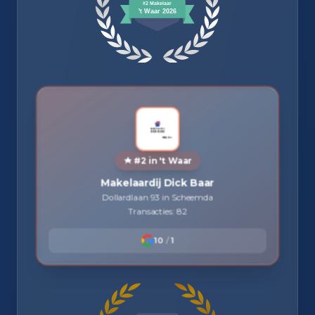
#2 in 't Waar
Makelaardij Dick Baar
Dollardlaan 93 in Scheemda
Transacties: 82
10
/
1