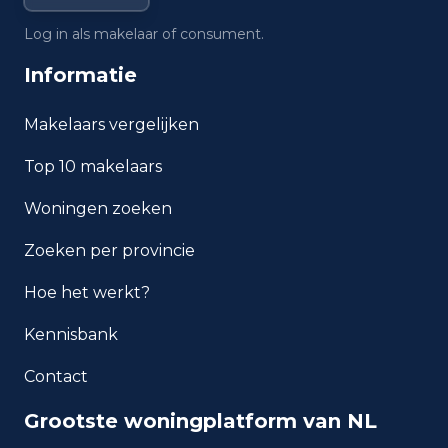
waarde in Geldrop?
Log in als makelaar of consument.
Wat is het gemiddelde
Informatie
inkomen per inwoner in Geldrop?
Makelaars vergelijken
Hoe veilig is wonen in
Geldrop?
Top 10 makelaars
Woningen zoeken
Welke woningtypen komen
het meest voor in Geldrop?
Zoeken per provincie
Hoe het werkt?
Kennisbank
Contact
Grootste woningplatform van NL