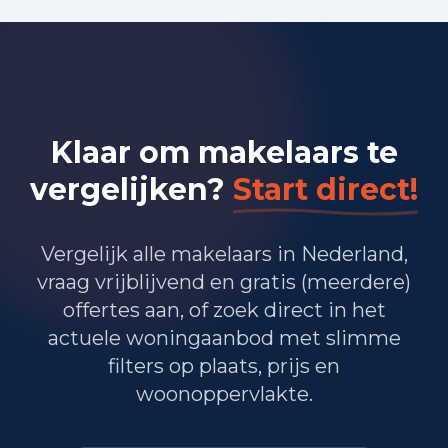
Bedrijvigheid in Geldrop (2025)
565
Handel en HORECA
675
Nijverheid en energie
Klaar om makelaars te
835
Zakelijke dienstverlening
vergelijken?
Start direct!
615
Overheid, onderwijs en zorg
Vergelijk alle makelaars in Nederland,
10
Landbouw, bosbouw en visserij
vraag vrijblijvend en gratis (meerdere)
210
Vervoer, informatie en communicatie
offertes aan, of zoek direct in het
actuele woningaanbod met slimme
150
Financiele diensten en onroerendgoed
filters op plaats, prijs en
woonoppervlakte.
375
Cultuur, recreatie en overige diensten
Totaal aantal bedrijfsvestigingen:
3.430