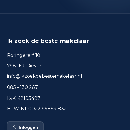
okt 2025
102
sep 2024
122
sep 2025
99
Deze cijfers geven een indicatief beeld van
veiligheidstrends in de woonomgeving van Geldrop.
Ik zoek de beste makelaar
Roringererf 10
Veelgestelde vragen over
7981 EJ, Diever
wonen in Geldrop
info@ikzoekdebestemakelaar.nl
Korte antwoorden op basis van actuele
plaatscijfers, handig voor een snelle
085 - 130 2651
vergelijking van de woonomgeving.
KvK: 42103487
Hoeveel inwoners heeft
BTW: NL 0022 99853 B32
Geldrop?
Wat is de gemiddelde WOZ-
Inloggen