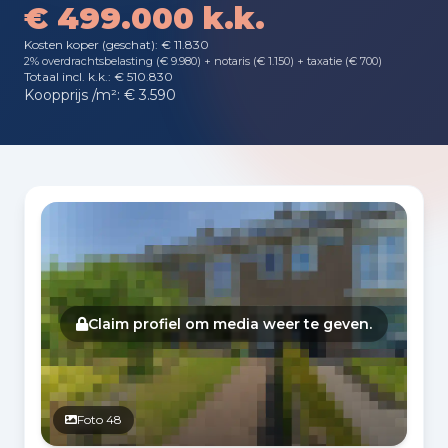
€ 499.000 k.k.
Kosten koper (geschat): € 11.830
2% overdrachtsbelasting (€ 9.980) + notaris (€ 1.150) + taxatie (€ 700)
Totaal incl. k.k.: € 510.830
Koopprijs /m²: € 3.590
Fotogalerij
Claim profiel om media weer te geven.
Foto 48