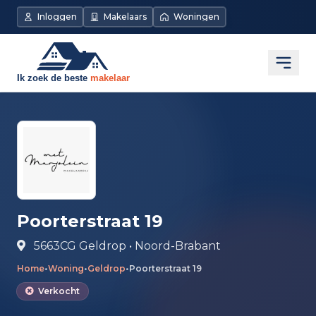
Direct naar de inhoud
Inloggen
Makelaars
Woningen
Open
Poorterstraat 19
5663CG Geldrop • Noord-Brabant
Home
•
Woning
•
Geldrop
•
Poorterstraat 19
Verkocht