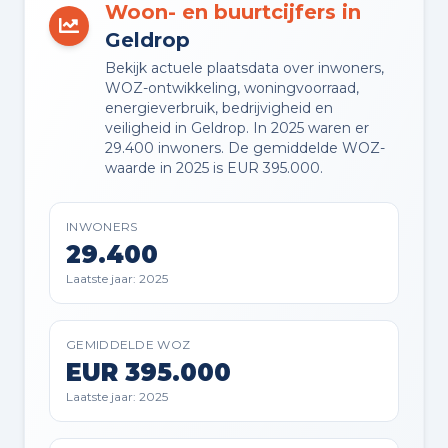
Woon- en buurtcijfers in
Geldrop
Bekijk actuele plaatsdata over inwoners,
Buitenruimte en parkeren
WOZ-ontwikkeling, woningvoorraad,
energieverbruik, bedrijvigheid en
veiligheid in Geldrop. In 2025 waren er
TUIN
29.400 inwoners. De gemiddelde WOZ-
Achtertuin en voortuin
waarde in 2025 is EUR 395.000.
TUIN LIGGING
INWONERS
Gelegen op het oosten bereikbaar
29.400
via achterom
Laatste jaar: 2025
BERGING
Aangebouwde stenen berging
GEMIDDELDE WOZ
EUR 395.000
Laatste jaar: 2025
PARKEREN
Openbaar parkeren