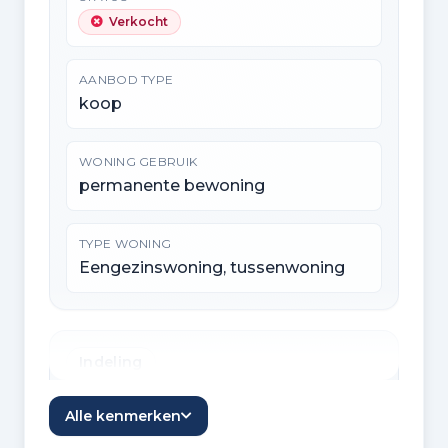
Verkocht
AANBOD TYPE
koop
WONING GEBRUIK
permanente bewoning
TYPE WONING
Eengezinswoning, tussenwoning
Indeling
KAMERS
Alle kenmerken
6 kamers