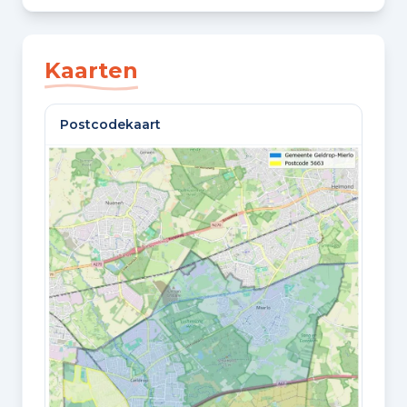
SLAAPKAMERS
5 slaapkamers
Kaarten
BADKAMERS
Postcodekaart
1 badkamer en 1 apart toilet
VLOEREN
3 woonlagen
Oppervlaktes en inhoud
WOONOPPERVLAKTE
139 m²