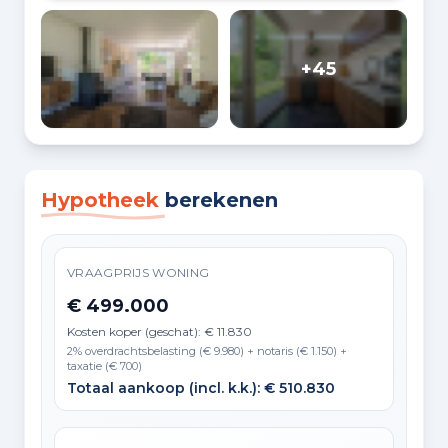
+45
Hypotheek
berekenen
VRAAGPRIJS WONING
€ 499.000
Kosten koper (geschat): € 11.830
2% overdrachtsbelasting (€ 9.980) + notaris (€ 1.150) +
taxatie (€ 700)
Totaal aankoop (incl. k.k.): € 510.830