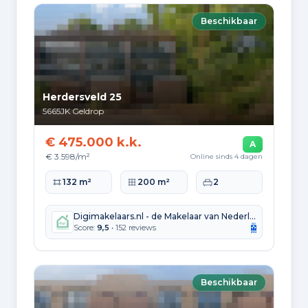
Leeftijdsopbouw
Beschikbaar
65+: 6.915
0-15: 4.235
15-25: 3.235
25-45: 7.230
45-65: 7.785
Opleidingsniveau
Herdersveld 25
Hoger
5665JK
Geldrop
6.700
€ 475.000 k.k.
A
Praktisch
€ 3.598/m²
Online sinds 4 dagen
5.990
Woonoppervlakte
Perceeloppervlakte
Slaapkamers
132 m²
200 m²
2
Middelbaar
9.090
Digimakelaars.nl - de Makelaar van Nederland
Score:
9,5
• 152 reviews
Herkomst inwoners (2025)
Europa
2.855
Beschikbaar
Nederland