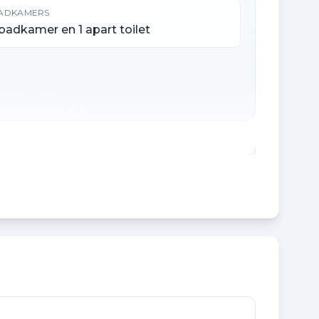
ADKAMERS
 badkamer en 1 apart toilet
NHOUD
75 m³
CHTERTUIN OPPERVLAKTE
0 m²