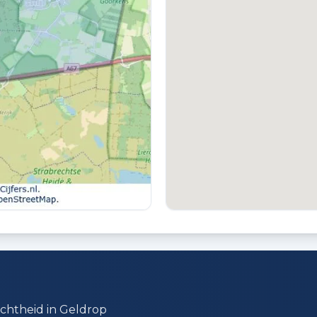
TUIN LIGGING
B
Gelegen op het oosten bereikbaar via
A
achterom
ichtheid in Geldrop