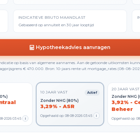
INDICATIEVE BRUTO MAANDLAST
I
Gebaseerd op annuïteit en 30 jaar looptijd
Hypotheekadvies aanvragen
 indicatie op basis van algemene aannames. Aan de getoonde uitkomsten kunn
gprijsgrens € 470.000. Bron: 10-jaars rente uit mortgage_rates (08-08-2026 0
20 JAAR VAST
10 JAAR VAST
Actief
80%)
Zonder NHG 
Zonder NHG (80%)
ntraal
3,92% - C
3,29% - ASR
Beheer
Opgehaald op: 08-08-2026 03:45
i
08-2026 03:45
i
Opgehaald op: 08