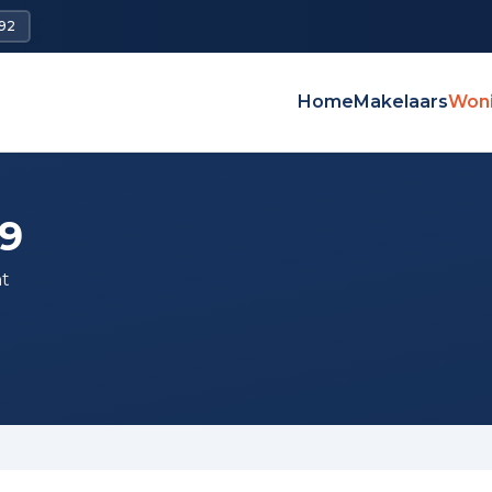
92
Home
Makelaars
Won
19
nt