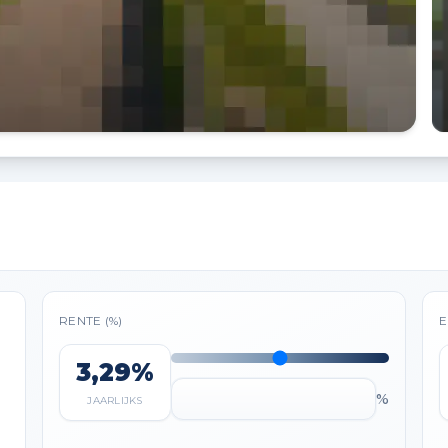
RENTE (%)
E
3,29%
%
JAARLIJKS