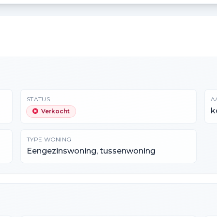
STATUS
A
k
Verkocht
TYPE WONING
Eengezinswoning, tussenwoning