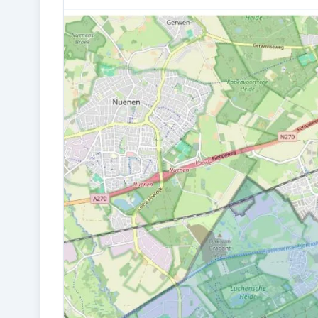
Bouw en energie
BOUWJAAR
1966
ISOLATIE
Dakisolatie, HR-glas, muurisolatie,
vloerisolatie en volledig geïsoleerd
CV KETEL
Remeha (gas gestookt combiketel uit
2023, eigendom)
Kadastraal en VvE