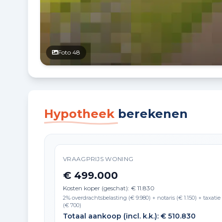
Foto 48
Hypotheek
berekenen
VRAAGPRIJS WONING
€ 499.000
Kosten koper (geschat): € 11.830
2% overdrachtsbelasting (€ 9.980) + notaris (€ 1.150) + taxatie
(€ 700)
Totaal aankoop (incl. k.k.): € 510.830