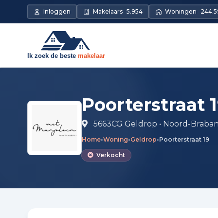
Direct naar de inhoud
Inloggen
Makelaars
5.954
Woningen
244.5
Poorterstraat 
5663CG Geldrop • Noord-Braba
Home
•
Woning
•
Geldrop
•
Poorterstraat 19
Verkocht