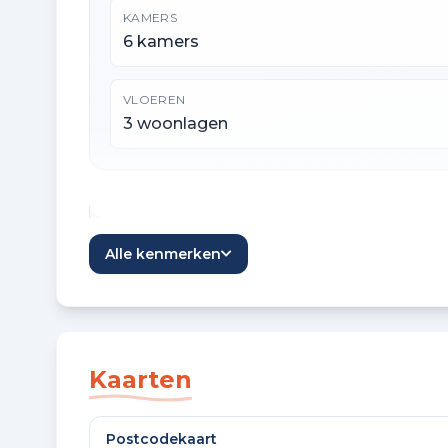
KAMERS
6 kamers
VLOEREN
3 woonlagen
Oppervlaktes en inhoud
Alle kenmerken
WOONOPPERVLAKTE
139 m²
GEBOUW GEBONDEN BUITENRUIMTE
Kaarten
1 m²
Postcodekaart