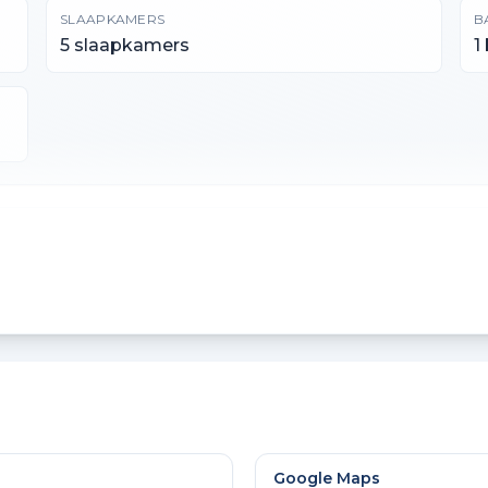
SLAAPKAMERS
B
5 slaapkamers
1
PERCEELOPPERVLAKTE
I
195 m²
4
EXTERNE BERGRUIMTE
A
9 m²
6
Google Maps