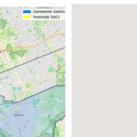
BOUWWIJZE
D
Bestaande bouw
Z
VERWARMING
W
Cv-ketel en open haard
C
ENERGIELABEL
A