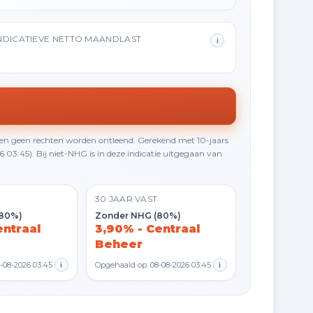
NDICATIEVE NETTO MAANDLAST
i
en geen rechten worden ontleend. Gerekend met 10-jaars
3:45). Bij niet-NHG is in deze indicatie uitgegaan van
30 JAAR VAST
(80%)
Zonder NHG (80%)
entraal
3,90% - Centraal
Beheer
-08-2026 03:45
i
Opgehaald op: 08-08-2026 03:45
i