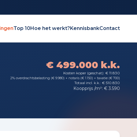
ingen
Top 10
Hoe het werkt?
Kennisbank
Contact
€ 499.000 k.k.
Kosten koper (geschat): € 11.830
2% overdrachtsbelasting (€ 9.980) + notaris (€ 1.150) + taxatie (€ 700)
Totaal incl. k.k.: € 510.830
Koopprijs /m²: € 3.590