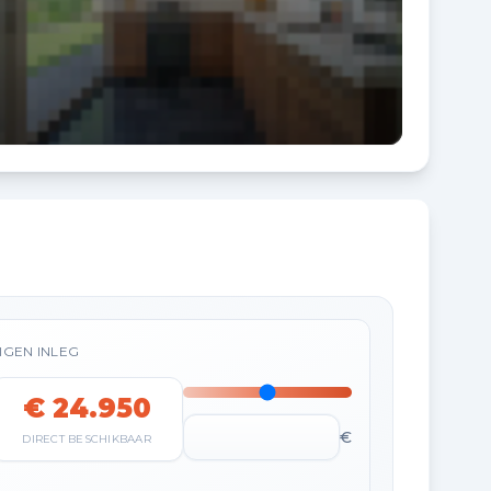
IGEN INLEG
€ 24.950
€
DIRECT BESCHIKBAAR