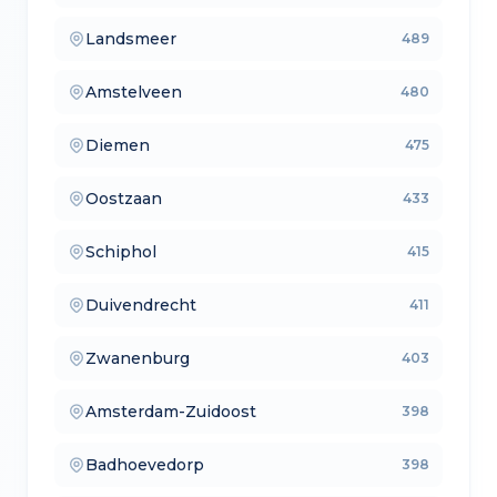
Landsmeer
489
— verkoopmakelaars
Amstelveen
480
— aankoopmakelaars
Diemen
475
— lokale makelaars
Oostzaan
433
— makelaars vergelijken
Schiphol
415
— verkoopmakelaars
Duivendrecht
411
— aankoopmakelaars
Zwanenburg
403
— lokale makelaars
Amsterdam-Zuidoost
398
— makelaars vergelijken
Badhoevedorp
398
— verkoopmakelaars