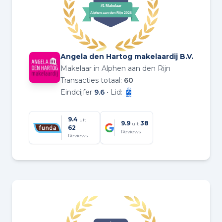
Angela den Hartog makelaardij B.V.
Makelaar in Alphen aan den Rijn
Transacties totaal:
60
Eindcijfer
9.6
• Lid:
9.4
uit
9.9
38
uit
62
Reviews
Reviews