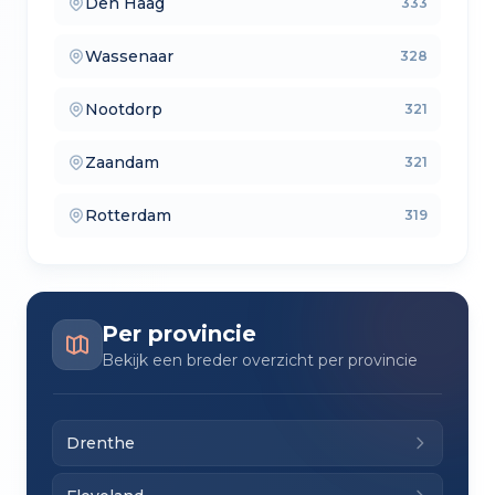
Den Haag
333
— lokale makelaars
Wassenaar
328
— makelaars vergelijken
Nootdorp
321
— verkoopmakelaars
Zaandam
321
— aankoopmakelaars
Rotterdam
319
— lokale makelaars
Per provincie
Bekijk een breder overzicht per provincie
Drenthe