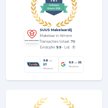
SUUS Makelaardij
Makelaar in Almere
Transacties totaal:
70
Eindcijfer
9.9
• Lid:
?
9.8
uit
9.9
55
uit
57
Reviews
Reviews