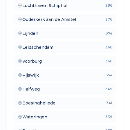
Luchthaven Schiphol
396
— aankoopmakelaars
Ouderkerk aan de Amstel
376
— lokale makelaars
Lijnden
374
— makelaars vergelijken
Leidschendam
366
— verkoopmakelaars
Voorburg
366
— aankoopmakelaars
Rijswijk
354
— lokale makelaars
Halfweg
349
— makelaars vergelijken
Boesingheliede
341
— verkoopmakelaars
Wateringen
339
— aankoopmakelaars