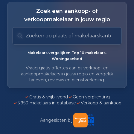
Zoek een aankoop- of
verkoopmakelaar in jouw regio
Zoek op plaats of makelaarskantoor
Typ om te zoeken. Gebruik pijl omlaag en pijl om
Zoeksuggesties verborgen.
•
•
Makelaars vergelijken
Top 10 makelaars
Woningaanbod
Vraag gratis offertes aan bij verkoop- en
aankoopmakelaars in jouw regio en vergelijk
tarieven, reviews en dienstverlening.
Gratis & vrijblijvend
Geen verplichting
5.950 makelaars in database
Verkoop & aankoop
Aangesloten bij: