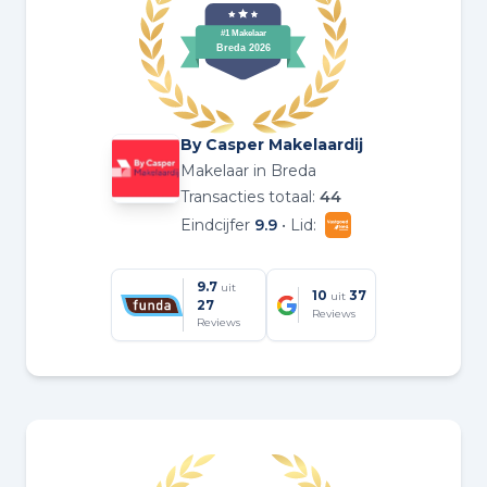
By Casper Makelaardij
Makelaar in Breda
Transacties totaal:
44
Eindcijfer
9.9
• Lid:
9.7
uit
10
37
uit
27
Reviews
Reviews