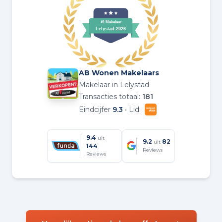
AB Wonen Makelaars
Makelaar in Lelystad
Transacties totaal:
181
Eindcijfer
9.3
• Lid:
9.4
uit
9.2
82
uit
144
Reviews
Reviews