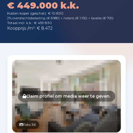
€ 449.000 k.k.
Kosten koper (geschat): € 10.830
2% overdrachtsbelasting (€ 8.980) + notaris (€ 1.150) + taxatie (€ 700)
Totaal incl. k.k.: € 459.830
Koopprijs /m²: € 8.472
Fotogalerij
Claim profiel om media weer te geven.
Foto 36