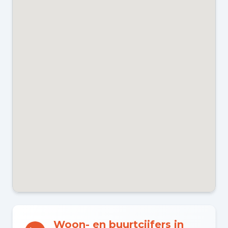
ENERGIELABEL
E
Kadastraal en VvE
EIGENDOMSSITUATIE
Volle eigendom
VVE INGESCHREVEN KVK
Ja
VVE JAARLIJKSE VERGADERING
Nee
Woon- en buurtcijfers in