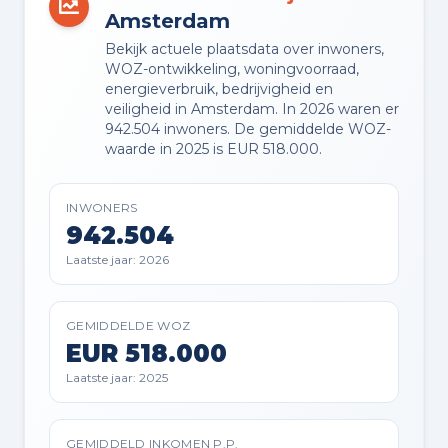
Amsterdam
VVE PERIODIEKE BIJDRAGE
Ja
Bekijk actuele plaatsdata over inwoners,
WOZ-ontwikkeling, woningvoorraad,
energieverbruik, bedrijvigheid en
VVE RESERVEFONDS AANWEZIG
veiligheid in Amsterdam. In 2026 waren er
942.504 inwoners. De gemiddelde WOZ-
Ja
waarde in 2025 is EUR 518.000.
VVE ONDERHOUDSPLAN
INWONERS
Ja
942.504
Laatste jaar: 2026
VVE OPSTALVERZEKERING
Ja
GEMIDDELDE WOZ
EUR 518.000
Laatste jaar: 2025
Buitenruimte en parkeren
BUITENRUIMTE
GEMIDDELD INKOMEN P.P.