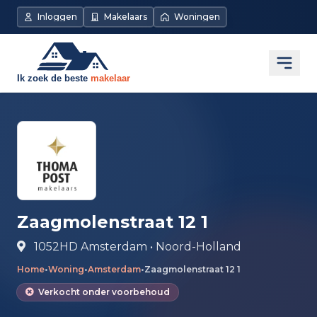
Direct naar de inhoud
Inloggen
Makelaars
Woningen
Open
Zaagmolenstraat 12 1
1052HD Amsterdam • Noord-Holland
Home
•
Woning
•
Amsterdam
•
Zaagmolenstraat 12 1
Verkocht onder voorbehoud