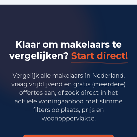
Bedrijvigheid in Amsterdam
(2025)
31.135
Handel en HORECA
14.875
Nijverheid en energie
Klaar om makelaars te
63.535
Zakelijke dienstverlening
vergelijken?
Start direct!
32.485
Overheid, onderwijs en zorg
Vergelijk alle makelaars in Nederland,
245
Landbouw, bosbouw en visserij
vraag vrijblijvend en gratis (meerdere)
offertes aan, of zoek direct in het
26.775
Vervoer, informatie en communicatie
actuele woningaanbod met slimme
9.355
Financiele diensten en onroerendgoed
filters op plaats, prijs en
woonoppervlakte.
31.075
Cultuur, recreatie en overige diensten
Totaal aantal bedrijfsvestigingen:
209.480