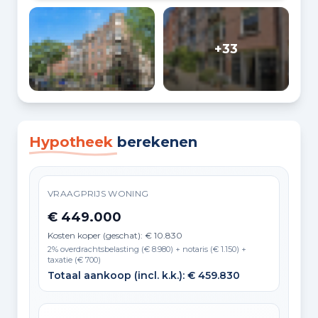
+33
Hypotheek
berekenen
VRAAGPRIJS WONING
€ 449.000
Kosten koper (geschat): € 10.830
2% overdrachtsbelasting (€ 8.980) + notaris (€ 1.150) +
taxatie (€ 700)
Totaal aankoop (incl. k.k.): € 459.830