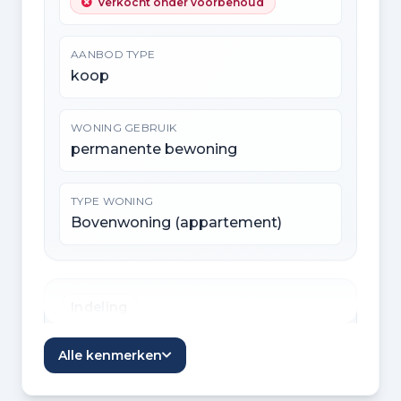
Verkocht onder voorbehoud
AANBOD TYPE
koop
WONING GEBRUIK
permanente bewoning
TYPE WONING
Bovenwoning (appartement)
Indeling
KAMERS
Alle kenmerken
3 kamers