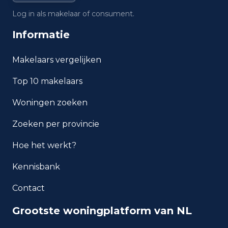
Wat is de gemiddelde WOZ-
Log in als makelaar of consument.
waarde in Amsterdam?
Informatie
Wat is het gemiddelde
inkomen per inwoner in
Makelaars vergelijken
Amsterdam?
Top 10 makelaars
Hoe veilig is wonen in
Woningen zoeken
Amsterdam?
Zoeken per provincie
Welke woningtypen komen
het meest voor in Amsterdam?
Hoe het werkt?
Kennisbank
Contact
Grootste woningplatform van NL