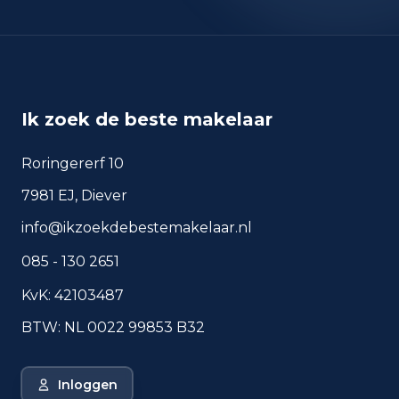
okt 2025
7.308
sep 2024
7.190
sep 2025
6.452
Deze cijfers geven een indicatief beeld van
Ik zoek de beste makelaar
veiligheidstrends in de woonomgeving van
Amsterdam.
Roringererf 10
7981 EJ, Diever
Veelgestelde vragen over
info@ikzoekdebestemakelaar.nl
wonen in Amsterdam
085 - 130 2651
Korte antwoorden op basis van actuele
plaatscijfers, handig voor een snelle
KvK: 42103487
vergelijking van de woonomgeving.
BTW: NL 0022 99853 B32
Hoeveel inwoners heeft
Amsterdam?
Inloggen