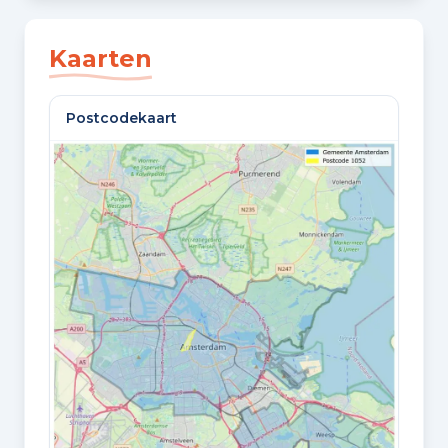
SLAAPKAMERS
2 slaapkamers
Kaarten
BADKAMERS
Postcodekaart
1 badkamer
VLOEREN
1 woonlaag
GELEGEN OP
1e woonlaag
Oppervlaktes en inhoud
WOONOPPERVLAKTE