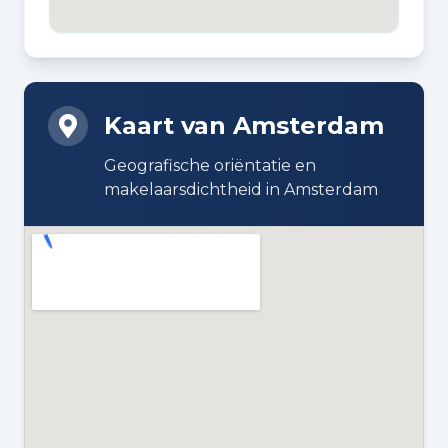
DAKTYPE
Plat dak bedekt met bitumineuze
dakbedekking
Kaart van Amsterdam
ISOLATIE
Geografische oriëntatie en
Vloerisolatie
makelaarsdichtheid in Amsterdam
VERWARMING
Cv-ketel
WARM WATER
Cv-ketel
CV KETEL
Gas gestookt combiketel uit 2004,
eigendom