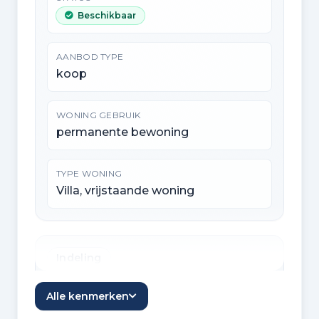
Beschikbaar
AANBOD TYPE
koop
WONING GEBRUIK
permanente bewoning
TYPE WONING
Villa, vrijstaande woning
Indeling
KAMERS
Alle kenmerken
8 kamers