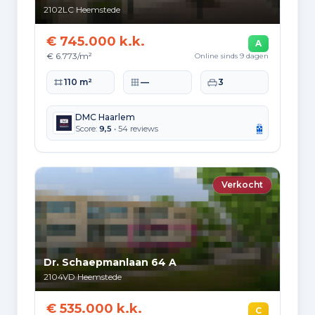
270
2000 tot 2010
2102LC
Heemstede
352
2010 tot 2020
€ 745.000 k.k.
A
€ 6.773/m²
Online sinds 9 dagen
53
2020 en later
Woonoppervlakte
Perceeloppervlakte
Slaapkamers
110 m²
—
3
DMC Haarlem
Score:
9,5
• 54 reviews
Energie en duurzaamheid
Energielabelverdeling
Verkocht
Label C
Label A
2.961
2.291
Label G
Label F
2.026
1.719
Dr. Schaepmanlaan 64 A
Label E
Label D
2104VD
Heemstede
1.508
1.308
€ 535.000 k.k.
C