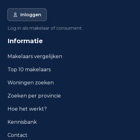
Heemstede?
Inloggen
Wat is de gemiddelde WOZ-
waarde in Heemstede?
Log in als makelaar of consument.
Informatie
Wat is het gemiddelde
inkomen per inwoner in
Heemstede?
Makelaars vergelijken
Top 10 makelaars
Hoe veilig is wonen in
Heemstede?
Woningen zoeken
Welke woningtypen komen
Zoeken per provincie
het meest voor in Heemstede?
Hoe het werkt?
Kennisbank
Contact