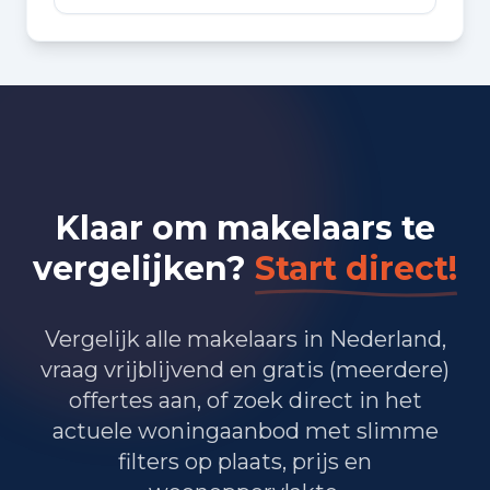
Bedrijvigheid in Heemstede
(2025)
595
Handel en HORECA
340
Nijverheid en energie
Klaar om makelaars te
1.745
Zakelijke dienstverlening
vergelijken?
Start direct!
945
Overheid, onderwijs en zorg
10
Landbouw, bosbouw en visserij
Vergelijk alle makelaars in Nederland,
vraag vrijblijvend en gratis (meerdere)
320
Vervoer, informatie en communicatie
offertes aan, of zoek direct in het
actuele woningaanbod met slimme
325
Financiele diensten en onroerendgoed
filters op plaats, prijs en
390
Cultuur, recreatie en overige diensten