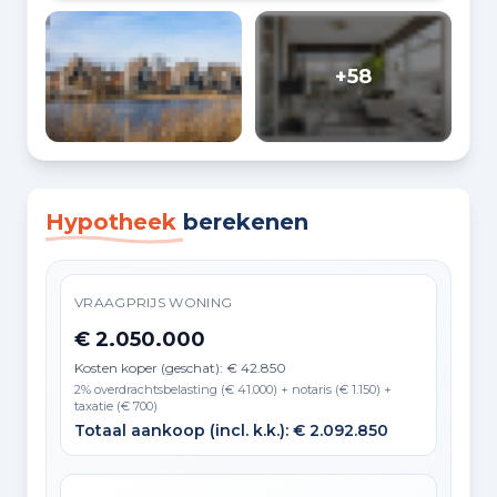
+58
Hypotheek
berekenen
VRAAGPRIJS WONING
€ 2.050.000
Kosten koper (geschat): € 42.850
2% overdrachtsbelasting (€ 41.000) + notaris (€ 1.150) +
taxatie (€ 700)
Totaal aankoop (incl. k.k.): € 2.092.850