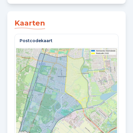
SLAAPKAMERS
5 slaapkamers
Kaarten
BADKAMERS
Postcodekaart
3 badkamers en 2 aparte toiletten
VLOEREN
3 woonlagen en een vliering
Oppervlaktes en inhoud
WOONOPPERVLAKTE
239 m²