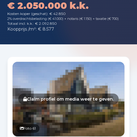
€ 2.050.000 k.k.
Kosten koper (geschat): € 42.850
2% overdrachtsbelasting (€ 41.000) + notaris (€ 1.150) + taxatie (€ 700)
Totaal incl. k.k.: € 2.092.850
Koopprijs /m²: € 8.577
Fotogalerij
Claim profiel om media weer te geven.
Foto 61