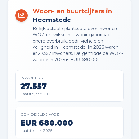
BUITENRUIMTE
Woon- en buurtcijfers in
Aan rustige weg, aan vaarwater,
Heemstede
open ligging en vrij uitzicht
Bekijk actuele plaatsdata over inwoners,
WOZ-ontwikkeling, woningvoorraad,
energieverbruik, bedrijvigheid en
TUIN
veiligheid in Heemstede. In 2026 waren
Tuin rondom
er 27.557 inwoners. De gemiddelde WOZ-
waarde in 2025 is EUR 680.000.
BERGING
Inpandig
INWONERS
27.557
PARKEREN
Laatste jaar: 2026
Op eigen terrein en openbaar
parkeren
GEMIDDELDE WOZ
EUR 680.000
Laatste jaar: 2025
Planning