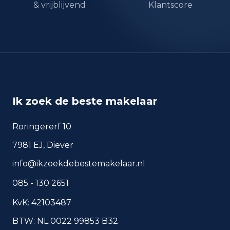
& vrijblijvend
Klantscore
okt 2024
115
okt 2025
102
sep 2024
132
sep 2025
94
Deze cijfers geven een indicatief beeld van
veiligheidstrends in de woonomgeving van
Heemstede.
Ik zoek de beste makelaar
Roringererf 10
Veelgestelde vragen over
7981 EJ, Diever
wonen in Heemstede
info@ikzoekdebestemakelaar.nl
Korte antwoorden op basis van actuele
085 - 130 2651
plaatscijfers, handig voor een snelle
vergelijking van de woonomgeving.
KvK: 42103487
BTW: NL 0022 99853 B32
Hoeveel inwoners heeft