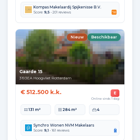
Kompas Makelaardij Spijkenisse B.V.
Score:
9,5
• 201 reviews
Planning
Nieuw
Beschikbaar
AANGEBODEN SINDS
01-06-2026
VERKOOPDATUM
27-06-2026
Gaarde 15
3193EA
Hoogvliet Rotterdam
€ 512.500 k.k.
E
Online sinds 1 dag
Badkamer voorzieningen
Woonoppervlakte
Perceeloppervlakte
Slaapkamers
131 m²
284 m²
4
Douche, toilet, en wastafelmeubel
Synchro Wonen NVM Makelaars
Score:
9,1
• 161 reviews
Extra kenmerken