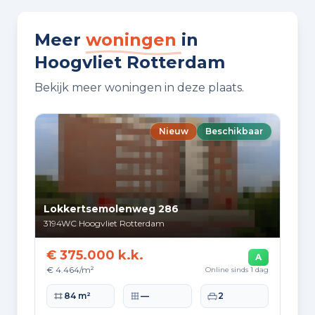
BUITENRUIMTE
Meer
woningen
in
Aan rustige weg, beschutte ligging
Hoogvliet Rotterdam
en in woonwijk
Bekijk meer woningen in deze plaats.
TUIN
Achtertuin en voortuin
Nieuw
Beschikbaar
TUIN LIGGING
Gelegen op het zuidoosten
Lokkertsemolenweg 286
BERGING
3194WC
Hoogvliet Rotterdam
Aangebouwde stenen berging
€ 375.000 k.k.
A
€ 4.464/m²
Online sinds 1 dag
PARKEREN
Openbaar parkeren
Woonoppervlakte
Perceeloppervlakte
Slaapkamers
84 m²
—
2