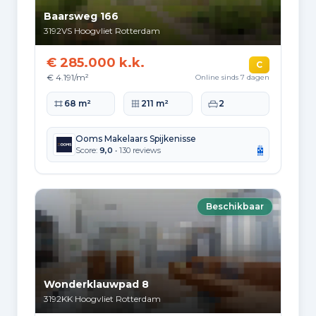
Baarsweg 166
3192VS
Hoogvliet Rotterdam
€ 285.000 k.k.
C
€ 4.191/m²
Online sinds 7 dagen
Woonoppervlakte
Perceeloppervlakte
Slaapkamers
68 m²
211 m²
2
Ooms Makelaars Spijkenisse
Score:
9,0
• 130 reviews
Beschikbaar
Wonderklauwpad 8
3192KK
Hoogvliet Rotterdam