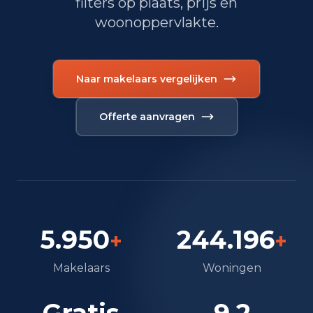
filters op plaats, prijs en
woonoppervlakte.
Naar makelaars vergelijken
Offerte aanvragen
5.950
244.196
+
+
Makelaars
Woningen
Gratis
9.2