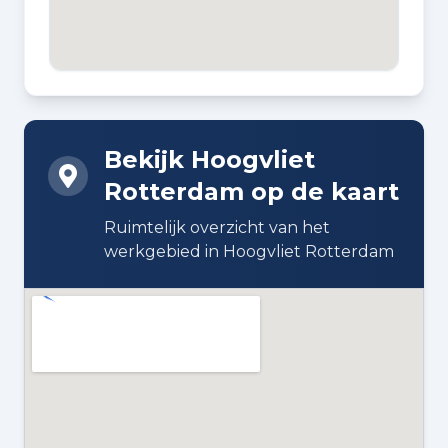
BOUWJAAR
1980
BOUWWIJZE
Bestaande bouw
Bekijk Hoogvliet
DAKTYPE
Rotterdam op de kaart
Zadeldak bedekt met pannen
Ruimtelijk overzicht van het
ISOLATIE
werkgebied in Hoogvliet Rotterdam
Dakisolatie en dubbel glas
VERWARMING
Cv-ketel
WARM WATER
Cv-ketel