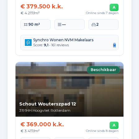
€ 379.500 k.k.
A
€ 4.217/m²
Online sinds 7 dagen
Woonoppervlakte
Perceeloppervlakte
Slaapkamers
90 m²
—
2
Synchro Wonen NVM Makelaars
Score:
9,1
• 161 reviews
Beschikbaar
Schout Wouterszpad 12
3191HH
Hoogvliet Rotterdam
€ 369.000 k.k.
A
€ 3.417/m²
Online sinds 8 dagen