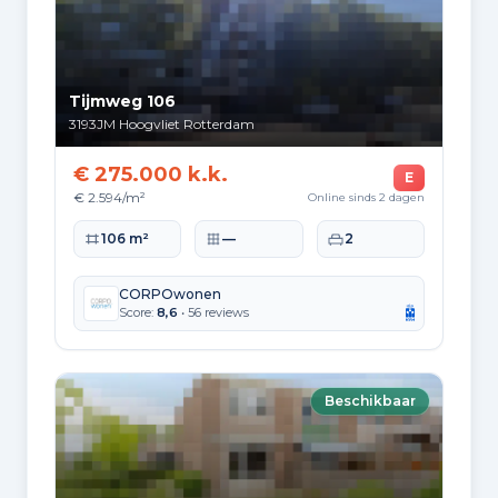
Tijmweg 106
3193JM
Hoogvliet Rotterdam
€ 275.000 k.k.
E
€ 2.594/m²
Online sinds 2 dagen
Woonoppervlakte
Perceeloppervlakte
Slaapkamers
106 m²
—
2
CORPOwonen
Score:
8,6
• 56 reviews
Beschikbaar