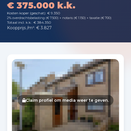
€ 375.000 k.k.
Kosten koper (geschat): € 9.350
2% overdrachtsbelasting (€ 7.500) + notaris (€ 1.150) + taxatie (€ 700)
Totaal incl. k.k.: € 384.350
Koopprijs /m²: € 3.827
Fotogalerij
Claim profiel om media weer te geven.