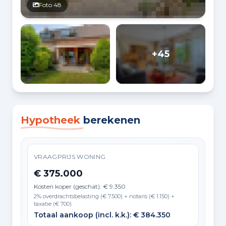
Foto 48
+45
Hypotheek
berekenen
VRAAGPRIJS WONING
€ 375.000
Kosten koper (geschat): € 9.350
2% overdrachtsbelasting (€ 7.500) + notaris (€ 1.150) +
taxatie (€ 700)
Totaal aankoop (incl. k.k.): € 384.350