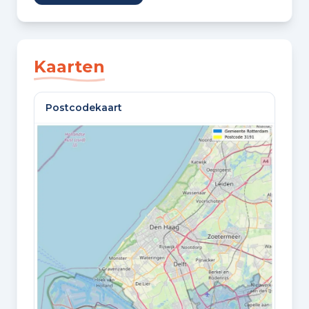
4 kamers
SLAAPKAMERS
3 slaapkamers
Kaarten
BADKAMERS
Postcodekaart
1 badkamer en 1 apart toilet
VLOEREN
3 woonlagen
Oppervlaktes en inhoud
WOONOPPERVLAKTE
98 m²