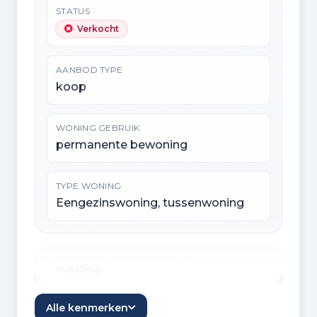
STATUS
Verkocht
AANBOD TYPE
koop
WONING GEBRUIK
permanente bewoning
TYPE WONING
Eengezinswoning, tussenwoning
Indeling
KAMERS
Alle kenmerken