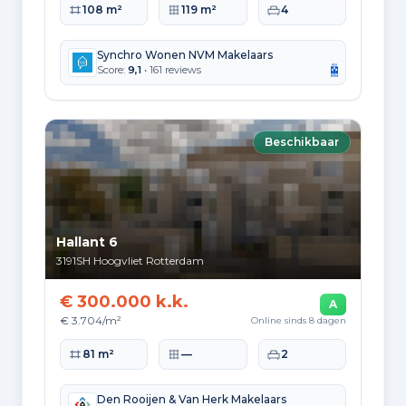
Woonoppervlakte
Perceeloppervlakte
Slaapkamers
108 m²
119 m²
4
Synchro Wonen NVM Makelaars
Score:
9,1
• 161 reviews
Beschikbaar
Hallant 6
3191SH
Hoogvliet Rotterdam
€ 300.000 k.k.
A
€ 3.704/m²
Online sinds 8 dagen
Woonoppervlakte
Perceeloppervlakte
Slaapkamers
81 m²
—
2
Den Rooijen & Van Herk Makelaars