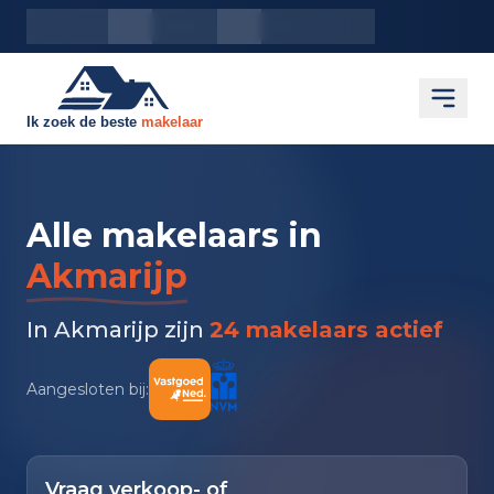
Inloggen
Makelaars
Woningen
Open
Alle makelaars in
Akmarijp
In Akmarijp zijn
24 makelaars actief
Aangesloten bij:
Vraag verkoop- of