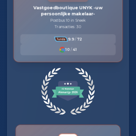
Vastgoedboutique UNYK -uw
persoonlijke makelaar-
Postbus 10 in Sneek
Transacties: 30
9.9
/
72
10
/
41