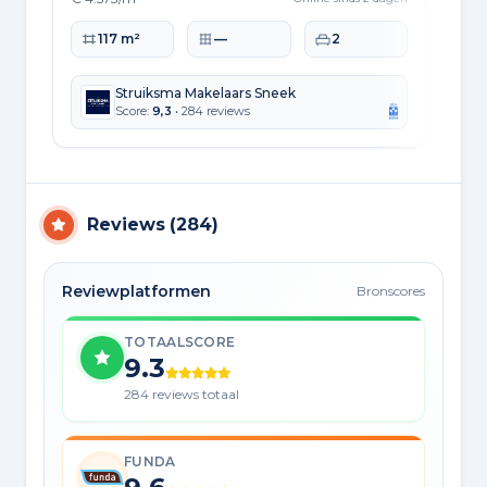
Woonoppervlakte
Perceeloppervlakte
Slaapkamers
Wo
117 m²
—
2
Struiksma Makelaars Sneek
Score:
9,3
• 284 reviews
Reviews
(
284
)
Reviewplatformen
Bronscores
TOTAALSCORE
9.3
284 reviews totaal
FUNDA