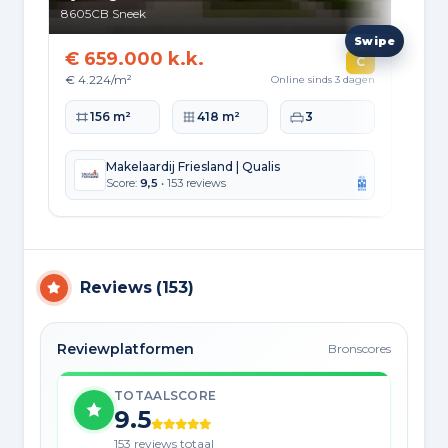
8605CB
Sneek
871
€ 659.000 k.k.
€ 
C
€ 4.224/m²
Online sinds 3 dagen
Wo
Woonoppervlakte
Perceeloppervlakte
Slaapkamers
156 m²
418 m²
3
Makelaardij Friesland | Qualis
Score:
9,5
• 153 reviews
Reviews
(
153
)
Reviewplatformen
Bronscores
TOTAALSCORE
9.5
153 reviews totaal