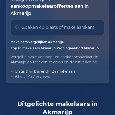
aankoopmakelaaroffertes aan in
Akmarijp
Zoek op plaats of makelaarskantoor
Typ om te zoeken. Gebruik pijl omlaag en pijl om
Zoeksuggesties verborgen.
•
Makelaars vergelijken Akmarijp
•
Top 10 makelaars Akmarijp
Woningaanbod Akmarijp
Vergelijk lokale verkoop- en aankoopmakelaars in
Akmarijp op tarieven, reviews en dienstverlening.
Gratis & vrijblijvend
24 makelaars
9,1 uit 1.437 reviews
Uitgelichte makelaars in
Akmarijp