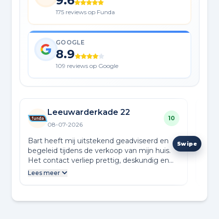
9.6
175 reviews op Funda
GOOGLE
8.9
109 reviews op Google
Leeuwarderkade 22
10
08-07-2026
Bart heeft mij uitstekend geadviseerd en
Door
begeleid tijdens de verkoop van mijn huis.
bege
Het contact verliep prettig, deskundig en
wens
betrouwbaar. Ook Frank, die de
span
Lees meer
Lees
bezichtigingen verzorgde, communiceerde
meeb
open en duidelijk, waardoor ik steeds goed
vrie
op de hoogte bleef. Ben je op zoek naar
verk
een goede en betrouwbare makelaar in