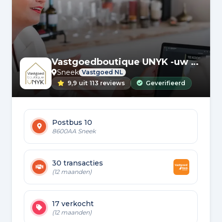
Vastgoedboutique UNYK -uw persoonlijke makelaar-
Sneek
Vastgoed NL
9,9
uit
113 reviews
Geverifieerd
Postbus 10
8600AA Sneek
30 transacties
(12 maanden)
17 verkocht
(12 maanden)