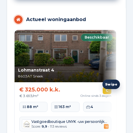
Actueel woningaanbod
Beschikbaar
Lohmanstraat 4
Nij
8603AT
Sneek
861
€ 325.000 k.k.
€ 
C
€ 3.693/m²
€ 5
Online sinds 3 dagen
Woonoppervlakte
Perceeloppervlakte
Slaapkamers
Wo
88 m²
163 m²
4
Vastgoedboutique UNYK -uw persoonlijke makelaar-
Score:
9,9
• 113 reviews