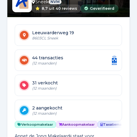
Sneek
NVM
8,7
uit
40 reviews
Geverifieerd
Leeuwarderweg 19
8603CL Sneek
44 transacties
(12 maanden)
31 verkocht
(12 maanden)
2 aangekocht
(12 maanden)
Verkoopmakelaar
Aankoopmakelaar
Taxatiemakelaar
Annet de Jong Makelaardij staat voor