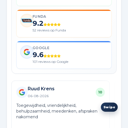
FUNDA
9.2
52 reviews op Funda
GOOGLE
9.6
101 reviews op Google
Ruud Krens
10
06-08-2026
Toegewijdheid, vriendelijkheid,
We z
behulpzaamheid, meedenken, afspraken
verk
nakomend
en m
snel