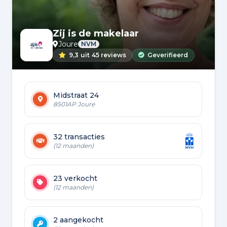
Zij is de makelaar
Joure
NVM
9,3
uit
45 reviews
Geverifieerd
Midstraat 24
8501AP Joure
32 transacties
(12 maanden)
23 verkocht
(12 maanden)
2 aangekocht