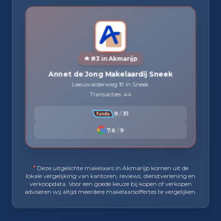
#3 in Akmarijp
Annet de Jong Makelaardij Sneek
Leeuwarderweg 19 in Sneek
Transacties: 44
9
/
31
7.6
/
9
*
Deze uitgelichte makelaars in Akmarijp komen uit de
lokale vergelijking van kantoren, reviews, dienstverlening en
verkoopdata. Voor een goede keuze bij kopen of verkopen
adviseren wij altijd meerdere makelaarsoffertes te vergelijken.