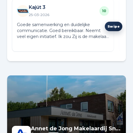
Kajút 3
10
25-03-2026
Goede samenwerking en duidelijke
Deze
communicatie. Goed bereikbaar. Neemt
geef
veel eigen initiatief. Ik zou Zij is de makelaar
bere
bij iedereen aanbevelen.
com
Annet de Jong Makelaardij Sneek