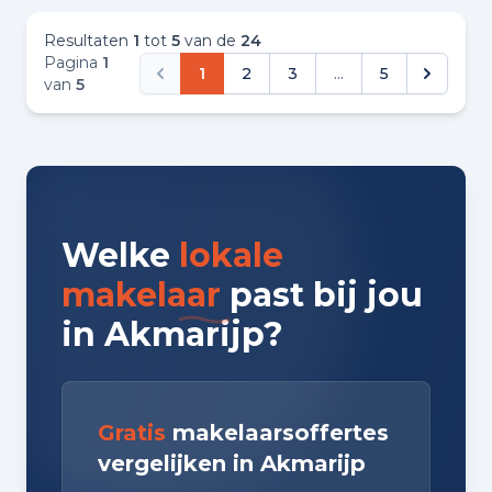
Sneek of omgeving, dan kan ik Struiksma
van harte aanbevelen!
Resultaten
1
tot
5
van de
24
Pagina
1
1
2
3
...
5
van
5
Welke
lokale
makelaar
past bij jou
in Akmarijp?
Gratis
makelaarsoffertes
vergelijken in Akmarijp