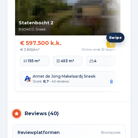
Statenbocht 2
Lan
8604CG
Sneek
862
€ 597.500 k.k.
€ 
C
€ 3.855/m²
Online sinds 32 dagen
Wo
Woonoppervlakte
Perceeloppervlakte
Slaapkamers
155 m²
453 m²
4
Annet de Jong Makelaardij Sneek
Score:
8,7
• 40 reviews
Reviews
(
40
)
Reviewplatformen
Bronscores