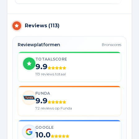
Reviews
(
113
)
Reviewplatformen
Bronscores
TOTAALSCORE
9.9
113 reviews totaal
FUNDA
9.9
72 reviews op Funda
GOOGLE
10.0