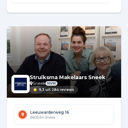
Struiksma Makelaars Sneek
Sneek
NVM
9,3
uit
284 reviews
Leeuwarderweg 16
8605AH Sneek