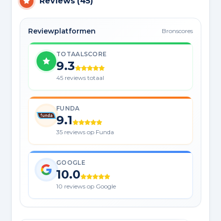
Reviews
(
45
)
Reviewplatformen
Bronscores
TOTAALSCORE
9.3
45 reviews totaal
FUNDA
9.1
35 reviews op Funda
GOOGLE
10.0
10 reviews op Google