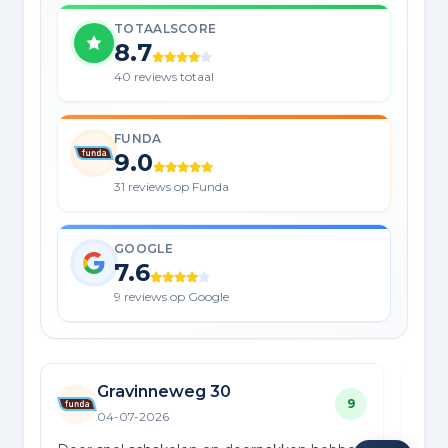
TOTAALSCORE
8.7
40 reviews totaal
FUNDA
9.0
31 reviews op Funda
GOOGLE
7.6
9 reviews op Google
Gravinneweg 30
9
04-07-2026