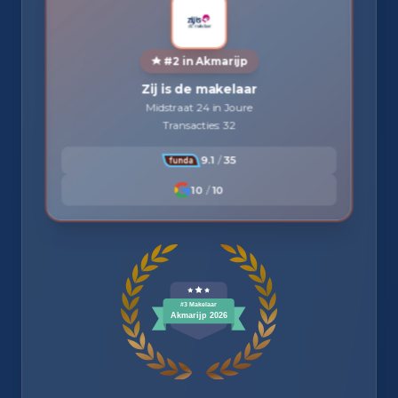
#2 in Akmarijp
Zij is de makelaar
Midstraat 24 in Joure
Transacties: 32
9.1
/
35
10
/
10