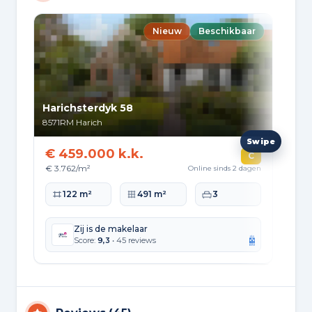
Nieuw
Beschikbaar
Harichsterdyk 58
De 
8571RM
Harich
852
€ 459.000 k.k.
€ 
C
€ 3.762/m²
€ 3
Online sinds 2 dagen
Woonoppervlakte
Perceeloppervlakte
Slaapkamers
Wo
122 m²
491 m²
3
Zij is de makelaar
Score:
9,3
• 45 reviews