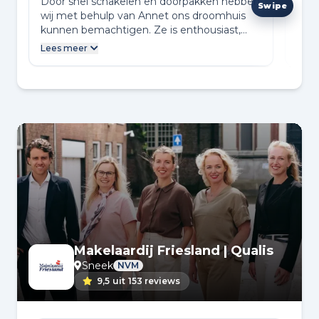
Door snel schakelen en doorpakken hebben
Gedu
wij met behulp van Annet ons droomhuis
wij 
kunnen bemachtigen. Ze is enthousiast,
mede
betrokken en deskundig. Topservice!
daar
Lees meer
Lees
vori
name
Dan 
bij 
een 
Makelaardij Friesland | Qualis
Sneek
NVM
9,5
uit
153 reviews