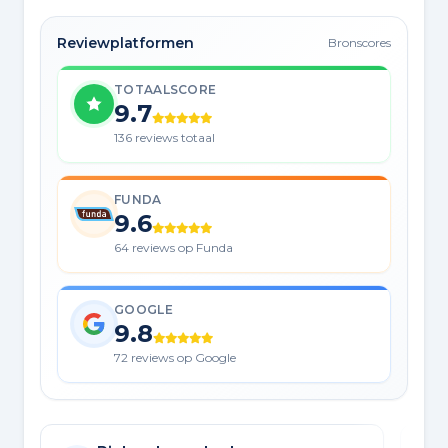
Reviewplatformen
Bronscores
TOTAALSCORE
9.7
136 reviews totaal
FUNDA
9.6
64 reviews op Funda
GOOGLE
9.8
72 reviews op Google