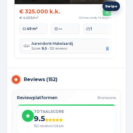
€ 325.000 k.k.
€ 
A
€ 6.633/m²
€ 4
Online sinds 14 dagen
Woonoppervlakte
Perceeloppervlakte
Slaapkamers
Wo
49 m²
—
1
Aarendonk Makelaardij
Score:
9,5
• 152 reviews
Reviews
(
152
)
Reviewplatformen
Bronscores
TOTAALSCORE
9.5
152 reviews totaal