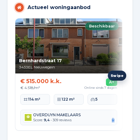
Actueel woningaanbod
Beschikbaar
Bernhardstraat 17
Ann
3433EL
Nieuwegein
343
€ 515.000 k.k.
€ 
A+
€ 4.518/m²
€ 6
Online sinds 7 dagen
Woonoppervlakte
Perceeloppervlakte
Slaapkamers
Wo
114 m²
122 m²
5
OVERDUYN MAKELAARS
Score:
9,4
• 309 reviews