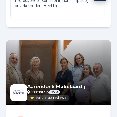
Professioneel. Sensitief in hun aanpak bij
Kort
onzekerheden. Heel blij.
verk
supe
Aarendonk Makelaardij
IJsselstein
NVM
9,5
uit
152 reviews