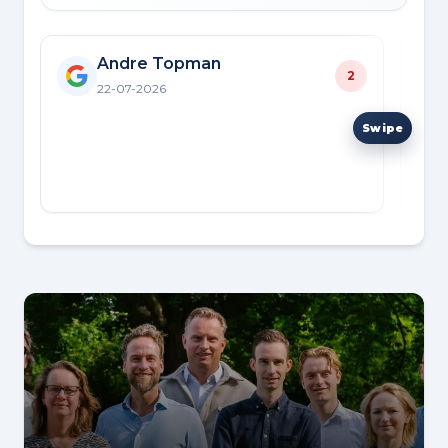
Andre Topman
2
22-07-2026
Zeer
scha
wer