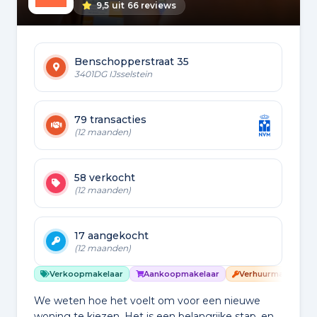
9,5
uit
66 reviews
Benschopperstraat 35
3401DG IJsselstein
79 transacties
(12 maanden)
58 verkocht
(12 maanden)
17 aangekocht
(12 maanden)
Verkoopmakelaar
Aankoopmakelaar
Verhuurmakelaar
We weten hoe het voelt om voor een nieuwe
woning te kiezen. Het is een belangrijke stap, en