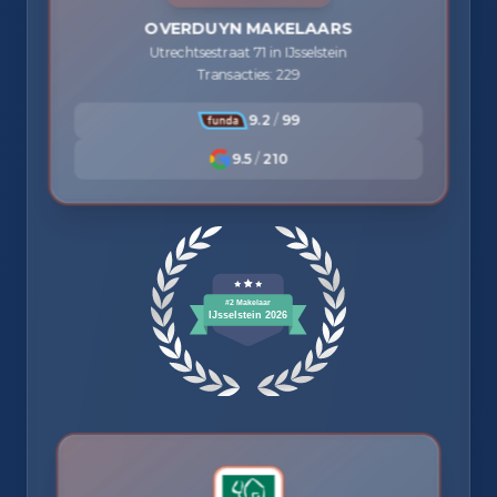
OVERDUYN MAKELAARS
Utrechtsestraat 71 in IJsselstein
Transacties: 229
9.2
/
99
9.5
/
210