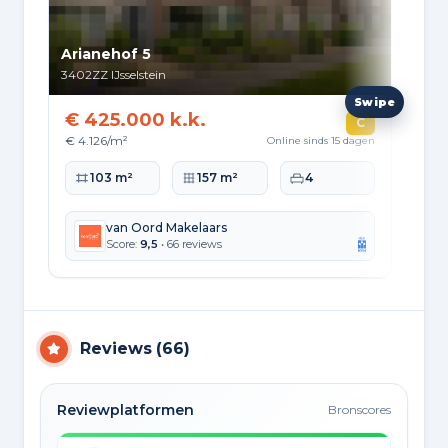
Arianehof 5
Hee
3402ZZ
IJsselstein
340
€ 425.000 k.k.
€ 
C
€ 4.126/m²
€ 5
Online sinds 15 dagen
Woonoppervlakte
Perceeloppervlakte
Slaapkamers
Wo
103 m²
157 m²
4
van Oord Makelaars
Score:
9,5
• 66 reviews
Reviews
(
66
)
Reviewplatformen
Bronscores