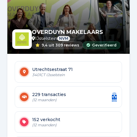
OVERDUYN MAKELAARS
IJsselstein
NVM
9,4
uit
309 reviews
Geverifieerd
Utrechtsestraat 71
3401CT IJsselstein
229 transacties
(12 maanden)
152 verkocht
(12 maanden)