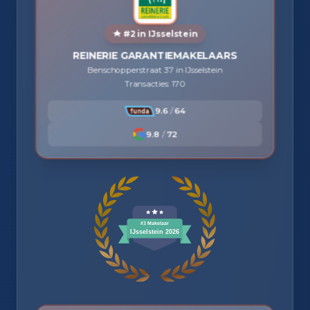
#2 in IJsselstein
REINERIE GARANTIEMAKELAARS
Benschopperstraat 37 in IJsselstein
Transacties: 170
9.6
/
64
9.8
/
72