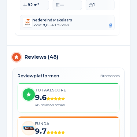
Woonoppervlakte
Perceeloppervlakte
Slaapkamers
Wo
82 m²
—
1
Nedereind Makelaars
Score:
9,6
• 48 reviews
Reviews
(
48
)
Reviewplatformen
Bronscores
TOTAALSCORE
9.6
48 reviews totaal
FUNDA
9.7