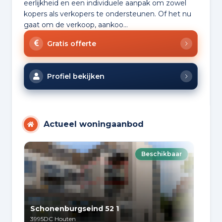
eerlijkheid en een individuele aanpak om zowel
kopers als verkopers te ondersteunen. Of het nu
gaat om de verkoop, aankoo...
Gratis offerte
Profiel bekijken
Actueel woningaanbod
Beschikbaar
Schonenburgseind 52 1
Sev
3995DC
Houten
341