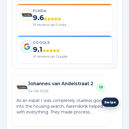
FUNDA
9.6
111 reviews op Funda
GOOGLE
9.1
41 reviews op Google
Johannes van Andelstraat 2
10
24-06-2026
As an expat I was completely clueless going
Vana
into the housing search, Aarendonk helped
gevo
with everything. They made process
praa
seamless. I really recommend
vraa
Lees
ant