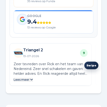
35 reviews op Funda
GOOGLE
9.4
13 reviews op Google
Triangel 2
9
13-07-2026
Zeer tevreden over Rick en het team van
Het 
Nedereind. Zeer snel schakelen en gaven
en d
helder advies. En Rick reageerde altijd heel
bezi
snel op onze vragen. Wij kijken tevreden
vraa
Lees meer
Lees
terug op dit traject.
mode
kort