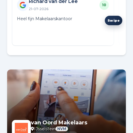
Richard van der Lee
10
21-07-2026
Heel fijn Makelaarskantoor
Hele
cont
hele
van Oord Makelaars
IJsselstein
NVM