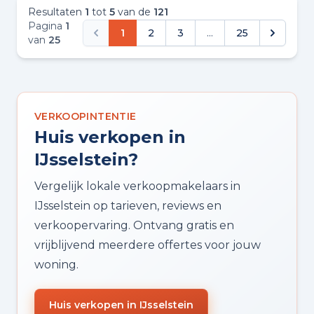
Resultaten
1
tot
5
van de
121
Pagina
1
1
2
3
...
25
van
25
VERKOOPINTENTIE
Huis verkopen in
IJsselstein?
Vergelijk lokale verkoopmakelaars in
IJsselstein op tarieven, reviews en
verkoopervaring. Ontvang gratis en
vrijblijvend meerdere offertes voor jouw
woning.
Huis verkopen in IJsselstein