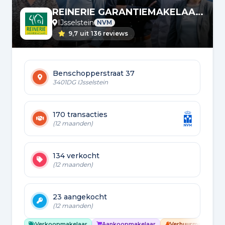
REINERIE GARANTIEMAKELAARS
IJsselstein
NVM
9,7
uit
136 reviews
Benschopperstraat 37
3401DG IJsselstein
170 transacties
(12 maanden)
134 verkocht
(12 maanden)
23 aangekocht
(12 maanden)
Verkoopmakelaar
Aankoopmakelaar
Verhuurmakelaar