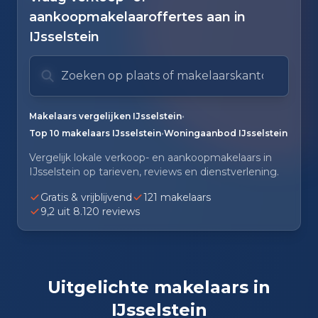
aankoopmakelaaroffertes aan in
IJsselstein
Zoek op plaats of makelaarskantoor
Typ om te zoeken. Gebruik pijl omlaag en pijl om
Zoeksuggesties verborgen.
•
Makelaars vergelijken IJsselstein
•
Top 10 makelaars IJsselstein
Woningaanbod IJsselstein
Vergelijk lokale verkoop- en aankoopmakelaars in
IJsselstein op tarieven, reviews en dienstverlening.
Gratis & vrijblijvend
121 makelaars
9,2 uit 8.120 reviews
Uitgelichte makelaars in
IJsselstein