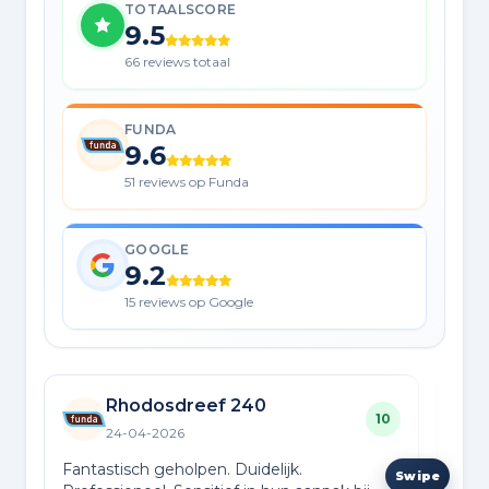
TOTAALSCORE
9.5
66 reviews totaal
FUNDA
9.6
51 reviews op Funda
GOOGLE
9.2
15 reviews op Google
Rhodosdreef 240
10
24-04-2026
Fantastisch geholpen. Duidelijk.
Supe