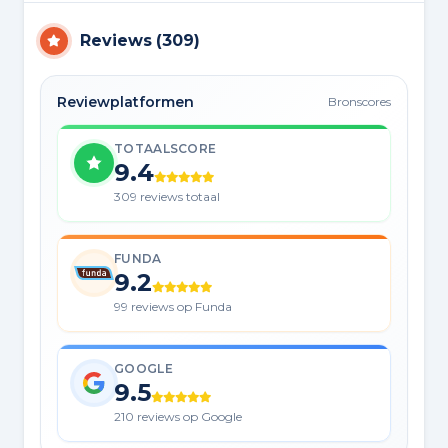
Reviews
(
309
)
Reviewplatformen
Bronscores
TOTAALSCORE
9.4
309 reviews totaal
FUNDA
9.2
99 reviews op Funda
GOOGLE
9.5
210 reviews op Google