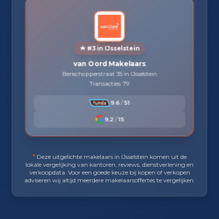
#3 in IJsselstein
van Oord Makelaars
Benschopperstraat 35 in IJsselstein
Transacties: 79
9.6
/
51
9.2
/
15
*
Deze uitgelichte makelaars in IJsselstein komen uit de
lokale vergelijking van kantoren, reviews, dienstverlening en
verkoopdata. Voor een goede keuze bij kopen of verkopen
adviseren wij altijd meerdere makelaarsoffertes te vergelijken.