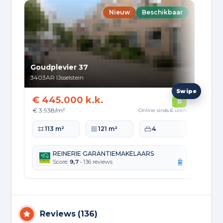
Nieuw
Beschikbaar
Goudplevier 37
Van
3403AR
IJsselstein
352
€ 445.000 k.k.
€ 
B
€ 3.938/m²
€ 5
Online sinds 6 uren
Woonoppervlakte
Perceeloppervlakte
Slaapkamers
Wo
113 m²
121 m²
4
REINERIE GARANTIEMAKELAARS
Score:
9,7
• 136 reviews
Reviews
(
136
)