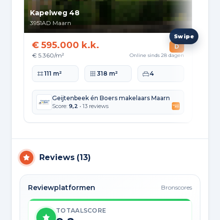
Kapelweg 48
Poo
3951AD
Maarn
395
€ 595.000 k.k.
€ 
D
€ 5.360/m²
€ 8
Online sinds 28 dagen
Woonoppervlakte
Perceeloppervlakte
Slaapkamers
Wo
111 m²
318 m²
4
Geijtenbeek én Boers makelaars Maarn
Score:
9,2
• 13 reviews
Reviews
(
13
)
Reviewplatformen
Bronscores
TOTAALSCORE