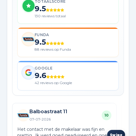
TOTAALSCORE
9.5
130 reviews totaal
FUNDA
9.5
88 reviews op Funda
GOOGLE
9.6
42 reviews op Google
Balboastraat 11
10
07-07-2026
Het contact met de makelaar was fijn en
Wij 
prettig . Ik werd goed geadviseerd en goed
bij 