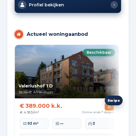
Profiel bekijken
Actueel woningaanbod
Beschikbaar
Valeriushof 1 D
Alm
3816ME
Amersfoort
382
€ 389.000 k.k.
€ 
D
€ 4.183/m²
€ 6
Online sinds 7 dagen
Woonoppervlakte
Perceeloppervlakte
Slaapkamers
Wo
93 m²
—
3