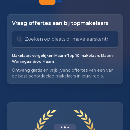
Vraag offertes aan bij topmakelaars
Zoek op plaats of makelaarskantoor
Typ om te zoeken. Gebruik pijl omlaag en pijl om
Zoeksuggesties verborgen.
•
•
Makelaars vergelijken Maarn
Top 10 makelaars Maarn
Woningaanbod Maarn
Ontvang gratis en vrijblijvend offertes van een van
de best beoordeelde makelaars in jouw regio.