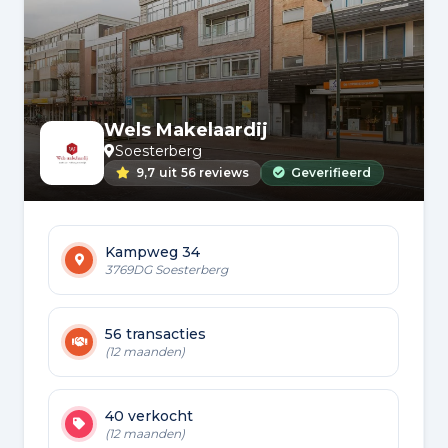
met veel plezier terug op het hele
aankoopproces en kunnen makelaar
Vlaming van harte aanbevelen aan iedereen
die op zoek is naar een professionele,
betrouwbare en betrokken makelaar!
Wels Makelaardij
Soesterberg
9,7
uit
56 reviews
Geverifieerd
Kampweg 34
3769DG Soesterberg
56 transacties
(12 maanden)
40 verkocht
(12 maanden)