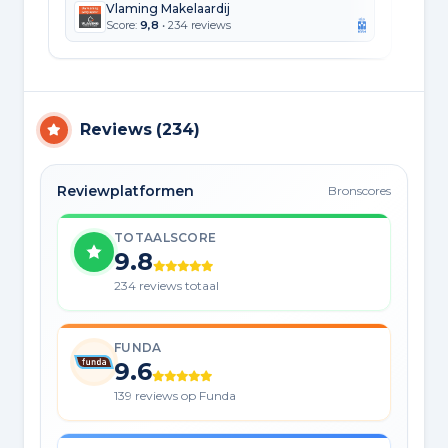
Vlaming Makelaardij
Score:
9,8
• 234 reviews
Reviews
(
234
)
Reviewplatformen
Bronscores
TOTAALSCORE
9.8
234 reviews totaal
FUNDA
9.6
139 reviews op Funda