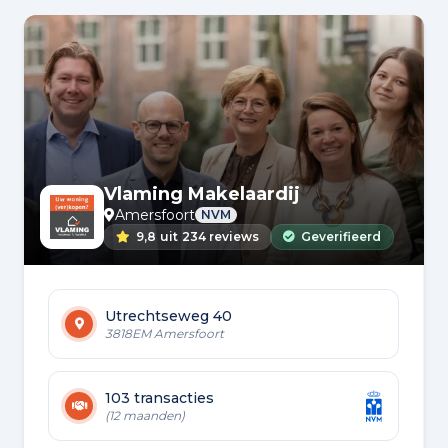
Vlaming Makelaardij
Amersfoort
NVM
9,8
uit
234 reviews
Geverifieerd
Utrechtseweg 40
3818EM Amersfoort
103 transacties
(12 maanden)