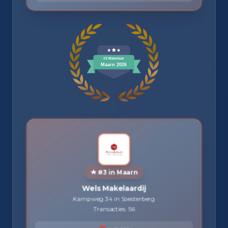
#3 in Maarn
Wels Makelaardij
Kampweg 34 in Soesterberg
Transacties: 56