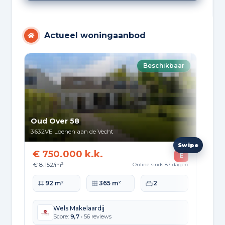
Actueel woningaanbod
Beschikbaar
Oud Over 58
Ve
3632VE
Loenen aan de Vecht
376
€ 750.000 k.k.
€ 
E
€ 8.152/m²
€ 5
Online sinds 87 dagen
Woonoppervlakte
Perceeloppervlakte
Slaapkamers
Wo
92 m²
365 m²
2
Wels Makelaardij
Score:
9,7
• 56 reviews