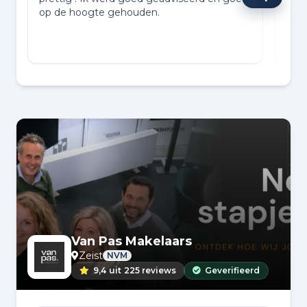
op de hoogte gehouden.
woni
snel
Lees
het 
in d
Van Pas Makelaars
Zeist
NVM
9,4
uit
225 reviews
Geverifieerd