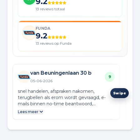
9.2
13 reviews totaal
FUNDA
9.2
13 reviews op Funda
van Beuningenlaan 30 b
9
05-06-2026
snel handelen, afspraken nakomen,
Chri
terugbellen als erom wordt gevraagd, e-
verk
mails binnen no-time beantwoord,
moed
doorpakken, kennis van de marktsituatie,
rege
Lees meer
Lees
snelle afhandeling, huis verkocht. Kortom;
Ook 
zeer tevreden!
de o
nota
beve