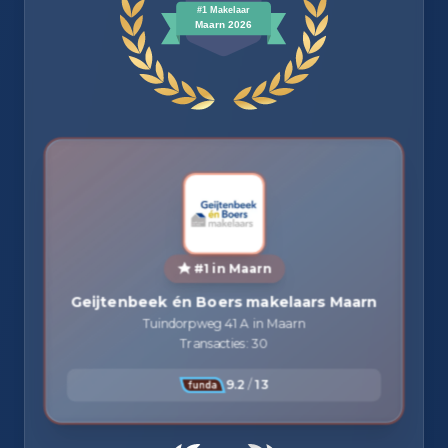
#1 in Maarn
Geijtenbeek én Boers makelaars Maarn
Tuindorpweg 41 A in Maarn
Transacties: 30
9.2
/
13