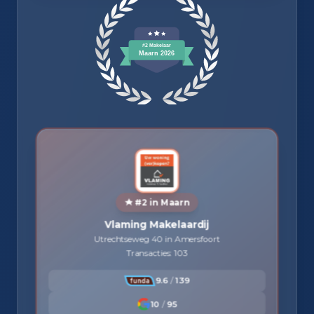
#2 in Maarn
Vlaming Makelaardij
Utrechtseweg 40 in Amersfoort
Transacties: 103
9.6
/
139
10
/
95