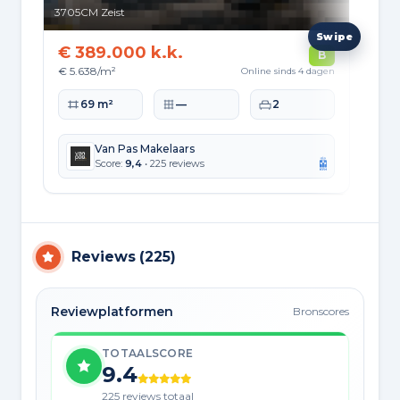
3705CM
Zeist
370
€ 389.000 k.k.
€ 
B
€ 5.638/m²
€ 5
Online sinds 4 dagen
Woonoppervlakte
Perceeloppervlakte
Slaapkamers
Wo
69 m²
—
2
Van Pas Makelaars
Score:
9,4
• 225 reviews
Reviews
(
225
)
Reviewplatformen
Bronscores
TOTAALSCORE
9.4
225 reviews totaal