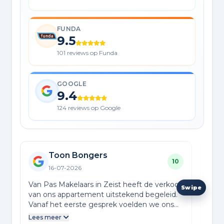
FUNDA
9.5
101 reviews op Funda
GOOGLE
9.4
124 reviews op Google
Toon Bongers
10
16-07-2026
Van Pas Makelaars in Zeist heeft de verkoop
De m
van ons appartement uitstekend begeleid.
proc
Vanaf het eerste gesprek voelden we ons
tot 
goed geadviseerd: helder over de te
mee
Lees meer
Lees