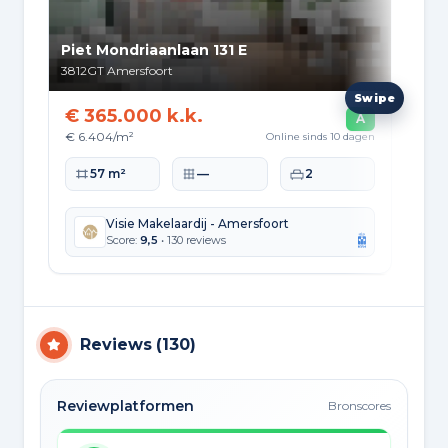
Piet Mondriaanlaan 131 E
Lag
3812GT
Amersfoort
382
€ 365.000 k.k.
€ 
A
€ 6.404/m²
€ 4
Online sinds 10 dagen
Woonoppervlakte
Perceeloppervlakte
Slaapkamers
Wo
57 m²
—
2
Visie Makelaardij - Amersfoort
Score:
9,5
• 130 reviews
Reviews
(
130
)
Reviewplatformen
Bronscores