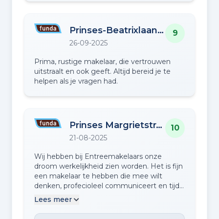
Prinses-Beatrixlaan 26
9
26-09-2025
Prima, rustige makelaar, die vertrouwen
uitstraalt en ook geeft. Altijd bereid je te
helpen als je vragen had.
Prinses Margrietstraat 2 n
10
21-08-2025
Wij hebben bij Entreemakelaars onze
droom werkelijkheid zien worden. Het is fijn
een makelaar te hebben die mee wilt
denken, profecioleel communiceert en tijd
voor je maakt. Je merkt dat er binnen
Lees meer
Entree makelaars veel ervaring is, altijd een
antwoord op je vraag en deze is recht door