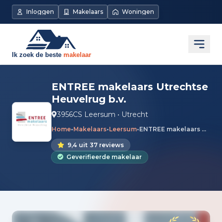
Inloggen
Makelaars
Woningen
Open
ENTREE makelaars Utrechtse
Heuvelrug b.v.
3956CS Leersum • Utrecht
Home
•
Makelaars
•
Leersum
•
ENTREE makelaars Utrechtse Heuvelrug b.v.
9,4
uit
37 reviews
Geverifieerde makelaar