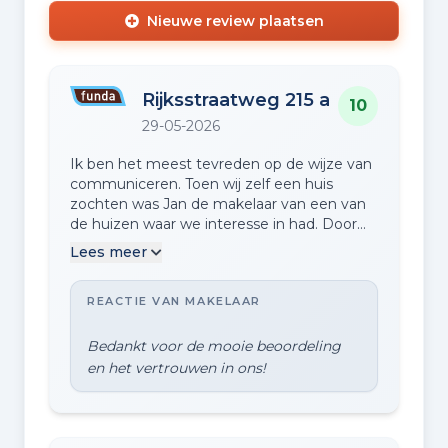
Nieuwe review plaatsen
Rijksstraatweg 215 a
10
29-05-2026
Ik ben het meest tevreden op de wijze van
communiceren. Toen wij zelf een huis
zochten was Jan de makelaar van een van
de huizen waar we interesse in had. Door
hoe hij zich bij de bezichtiging gedroeg,
Lees meer
vriendelijk, kalm, deskundig, zakelijk op een
faire toon, heb ik besloten om hem te
REACTIE VAN MAKELAAR
vragen ons huis nu te verkopen.
Bedankt voor de mooie beoordeling