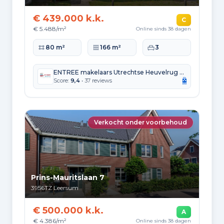
€ 439.000 k.k.
C
€ 5.488/m²
Online sinds 38 dagen
Woonoppervlakte
Perceeloppervlakte
Slaapkamers
80 m²
166 m²
3
ENTREE makelaars Utrechtse Heuvelrug b.v.
Score:
9,4
• 37 reviews
Verkocht onder voorbehoud
Prins-Mauritslaan 7
3956TZ
Leersum
€ 500.000 k.k.
A
€ 4.386/m²
Online sinds 38 dagen