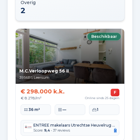
Overig
2
Beschikbaar
M.C.Verloopweg 56 II
3956BS
Leersum
€ 298.000 k.k.
F
€ 8.278/m²
Online sinds 25 dagen
Woonoppervlakte
Perceeloppervlakte
Slaapkamers
36 m²
—
1
ENTREE makelaars Utrechtse Heuvelrug b.v.
Score:
9,4
• 37 reviews