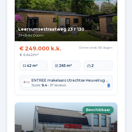
Leersumsestraatweg 23 r 130
3941MN
Doorn
€ 249.000 k.k.
Online sinds 150 dagen
€ 6.642/m²
Woonoppervlakte
Perceeloppervlakte
Slaapkamers
42 m²
265 m²
2
ENTREE makelaars Utrechtse Heuvelrug b.v.
Score:
9,4
• 37 reviews
Beschikbaar