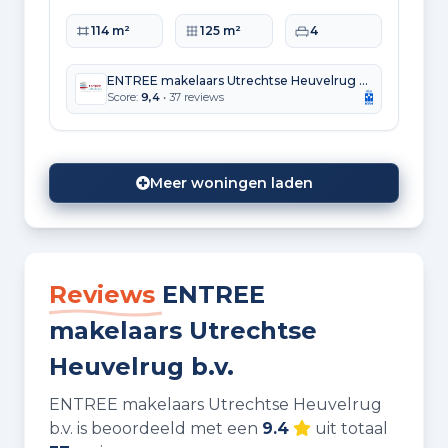
Woonoppervlakte
Perceeloppervlakte
Slaapkamers
114 m²
125 m²
4
ENTREE makelaars Utrechtse Heuvelrug b.v.
Score:
9,4
• 37 reviews
Meer woningen laden
Reviews
ENTREE
makelaars Utrechtse
Heuvelrug b.v.
ENTREE makelaars Utrechtse Heuvelrug
b.v. is beoordeeld met een
9.4
uit totaal