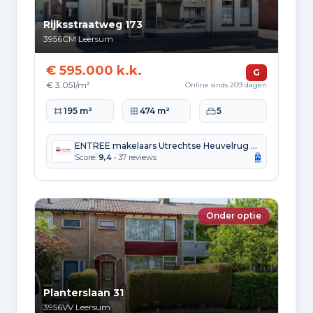
Rijksstraatweg 173
3956CM
Leersum
€ 595.000 k.k.
G
€ 3.051/m²
Online sinds 209 dagen
Woonoppervlakte
Perceeloppervlakte
Slaapkamers
195 m²
474 m²
5
ENTREE makelaars Utrechtse Heuvelrug b.v.
Score:
9,4
• 37 reviews
Onder optie
Planterslaan 31
3956VV
Leersum