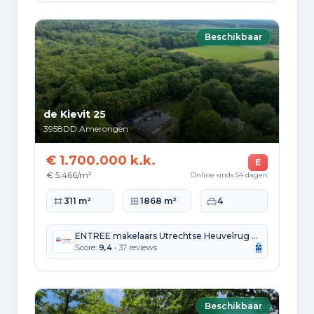
Beschikbaar
de Kievit 25
3958DD
Amerongen
€ 1.700.000 k.k.
E
€ 5.466/m²
Online sinds 54 dagen
Woonoppervlakte
Perceeloppervlakte
Slaapkamers
311 m²
1868 m²
4
ENTREE makelaars Utrechtse Heuvelrug b.v.
Score:
9,4
• 37 reviews
Beschikbaar