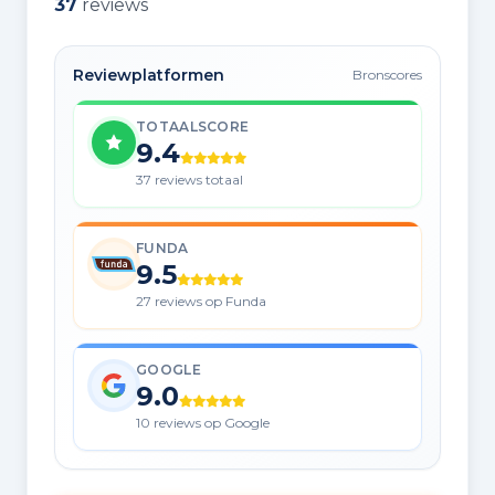
37
reviews
Reviewplatformen
Bronscores
TOTAALSCORE
9.4
37 reviews totaal
FUNDA
9.5
27 reviews op Funda
GOOGLE
9.0
10 reviews op Google