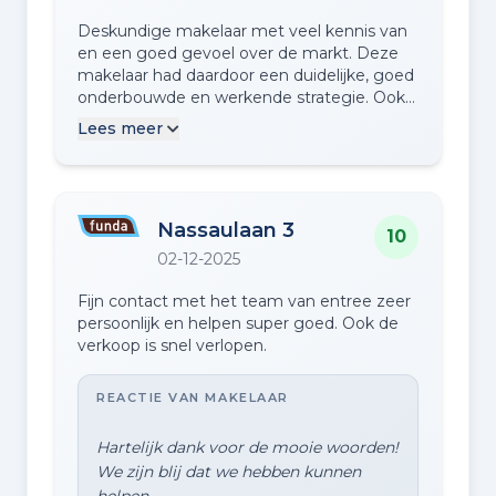
Deskundige makelaar met veel kennis van
en een goed gevoel over de markt. Deze
makelaar had daardoor een duidelijke, goed
onderbouwde en werkende strategie. Ook
is deze makelaar zeer actief bij het
Lees meer
verzamelen van allerhande relevante
informatie waardoor wij een goede
afweging en keuzes konden maken.
Daarnaast zijn alle medewerkers van dit
Nassaulaan 3
kantoor heel prettig in het contact en zeer
10
accuraat in het op de hoogte houden van
02-12-2025
de voortgang van het proces.
Fijn contact met het team van entree zeer
persoonlijk en helpen super goed. Ook de
verkoop is snel verlopen.
REACTIE VAN MAKELAAR
Hartelijk dank voor de mooie woorden!
We zijn blij dat we hebben kunnen