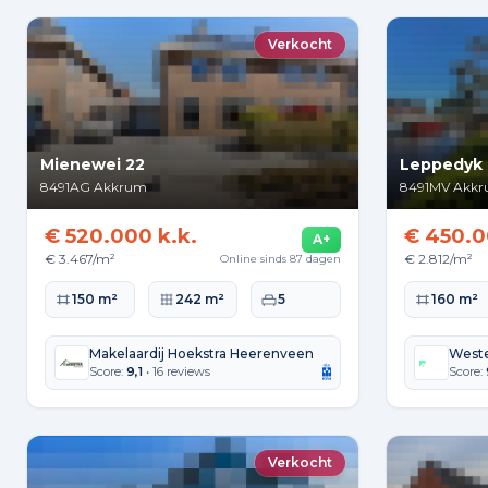
Verkocht
Mienewei 22
Leppedyk 
8491AG
Akkrum
8491MV
Akk
€ 520.000 k.k.
€ 450.0
A+
€ 3.467/m²
€ 2.812/m²
Online sinds 87 dagen
Woonoppervlakte
Perceeloppervlakte
Slaapkamers
Woonopperv
150 m²
242 m²
5
160 m²
Makelaardij Hoekstra Heerenveen
Weste
Score:
9,1
• 16 reviews
Score:
Verkocht