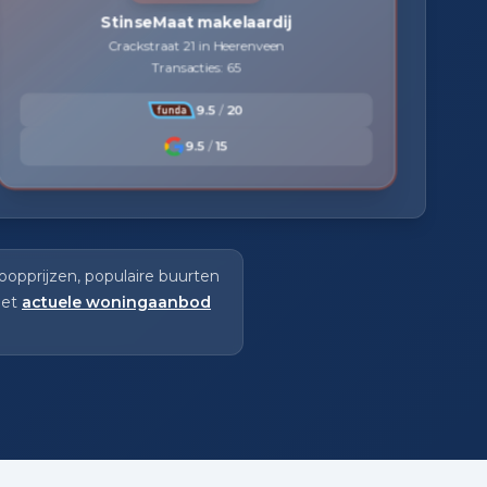
StinseMaat makelaardij
Crackstraat 21 in Heerenveen
Transacties: 65
9.5
/
20
9.5
/
15
opprijzen, populaire buurten
het
actuele woningaanbod