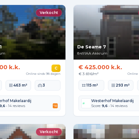
Verkocht
1
De Seame 7
rum
8491AA
Akkrum
00 k.k.
€ 425.000 k.k.
C
€ 3.696/m²
Online sinds 98 dagen
Online 
lakte
Perceeloppervlakte
Slaapkamers
Woonoppervlakte
Perceeloppervla
463 m²
3
115 m²
293 m²
rhof Makelaardij
Westerhof Makelaardij
9,6
• 14 reviews
Score:
9,6
• 14 reviews
Verkocht