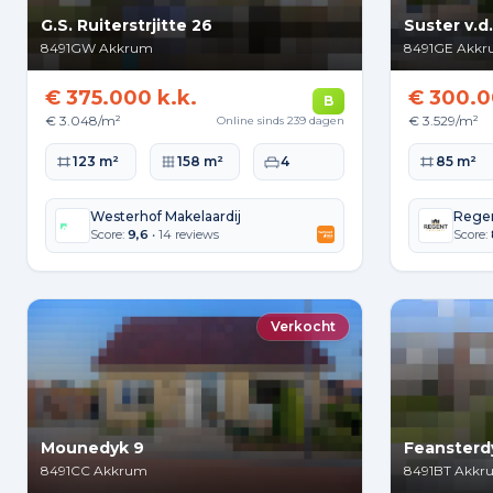
G.S. Ruiterstrjitte 26
Suster v.d.
8491GW
Akkrum
8491GE
Akkr
€ 375.000 k.k.
€ 300.0
B
€ 3.048/m²
€ 3.529/m²
Online sinds 239 dagen
Woonoppervlakte
Perceeloppervlakte
Slaapkamers
Woonopperv
123 m²
158 m²
4
85 m²
Westerhof Makelaardij
Regen
Score:
9,6
• 14 reviews
Score:
Verkocht
Mounedyk 9
Feansterd
8491CC
Akkrum
8491BT
Akkr