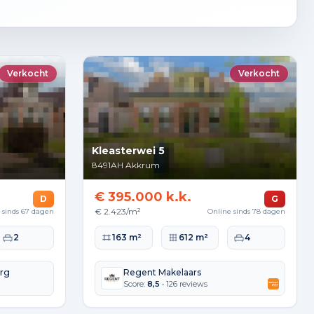
Verkocht
Verkocht
Kleasterwei 5
8491AH
Akkrum
€ 395.000 k.k.
D
G
€ 2.423/m²
 sinds 67 dagen
Online sinds 78 dagen
kte
Slaapkamers
Woonoppervlakte
Perceeloppervlakte
Slaapkamers
2
163 m²
612 m²
4
erg
Regent Makelaars
Score:
8,5
• 126 reviews