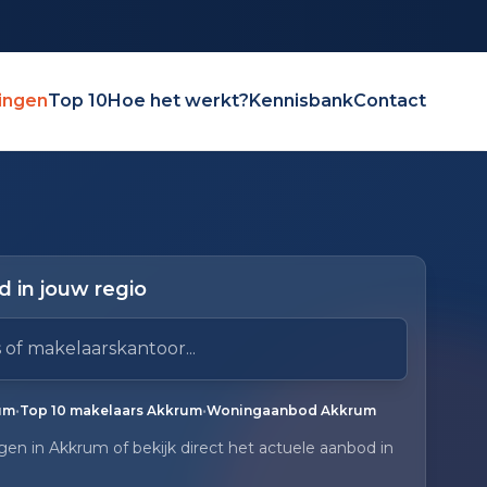
ingen
Top 10
Hoe het werkt?
Kennisbank
Contact
 in jouw regio
elaarskantoor
ruik pijl omlaag en pijl omhoog om door resultaten te 
gen.
•
•
um
Top 10 makelaars Akkrum
Woningaanbod Akkrum
gen in Akkrum of bekijk direct het actuele aanbod in