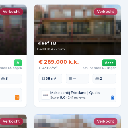
Verkocht
Verkocht
Kleef 1 B
8491BX
Akkrum
€ 289.000 k.k.
A
A+++
€ 4.983/m²
sinds 105 dagen
Online sinds 122 dagen
kte
Slaapkamers
Woonoppervlakte
Perceeloppervlakte
Slaapkamers
3
58 m²
—
2
Makelaardij Friesland | Qualis
Score:
9,0
• 241 reviews
Verkocht
Verkocht