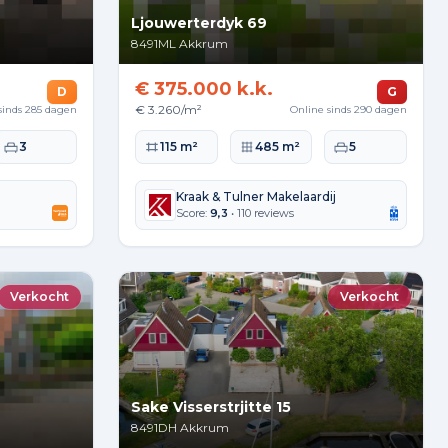
Ljouwerterdyk 69
8491ML
Akkrum
€ 375.000 k.k.
D
G
€ 3.260/m²
sinds 285 dagen
Online sinds 290 dagen
kte
Slaapkamers
Woonoppervlakte
Perceeloppervlakte
Slaapkamers
3
115 m²
485 m²
5
Kraak & Tulner Makelaardij
Score:
9,3
• 110 reviews
Verkocht
Verkocht
Sake Visserstrjitte 15
8491DH
Akkrum