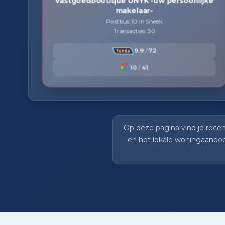
Vastgoedboutique UNYK -uw persoonlijke
makelaar-
Postbus 10 in Sneek
Transacties: 30
9.9
/
72
10
/
41
Op deze pagina vind je rece
en het lokale woningaanbod 