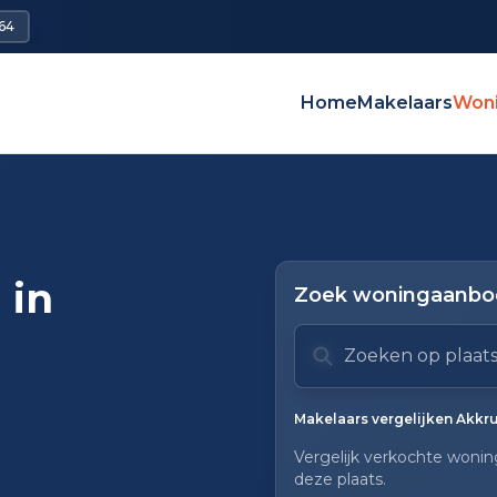
64
Home
Makelaars
Won
 in
Zoek woningaanbod
Zoek op plaats of mak
Typ om te zoeken. Geb
Zoeksuggesties verbor
Makelaars vergelijken Akkr
Vergelijk verkochte wonin
deze plaats.