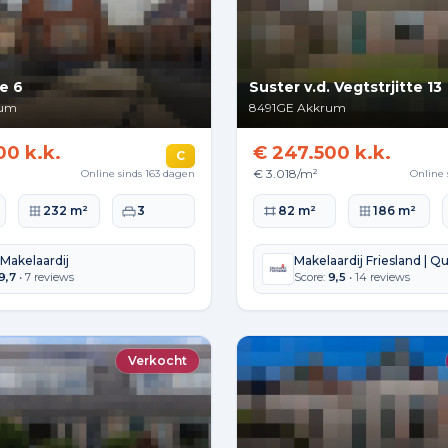
e 6
Suster v.d. Vegtstrjitte 13
rum
8491GE
Akkrum
00 k.k.
€ 247.500 k.k.
C
€ 3.018/m²
Online sinds 163 dagen
Online 
lakte
Perceeloppervlakte
Slaapkamers
Woonoppervlakte
Perceeloppervla
232 m²
3
82 m²
186 m²
 Makelaardij
Makelaardij Friesland | Qu
9,7
• 7 reviews
Score:
9,5
• 14 reviews
Verkocht