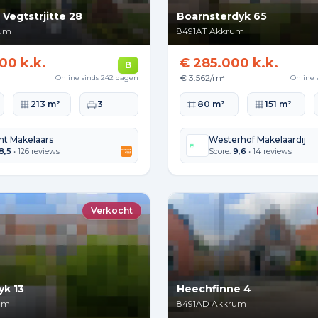
 Vegtstrjitte 28
Boarnsterdyk 65
um
8491AT
Akkrum
00 k.k.
€ 285.000 k.k.
B
€ 3.562/m²
Online sinds 242 dagen
Online 
lakte
Perceeloppervlakte
Slaapkamers
Woonoppervlakte
Perceeloppervla
213 m²
3
80 m²
151 m²
t Makelaars
Westerhof Makelaardij
8,5
• 126 reviews
Score:
9,6
• 14 reviews
Verkocht
yk 13
Heechfinne 4
um
8491AD
Akkrum