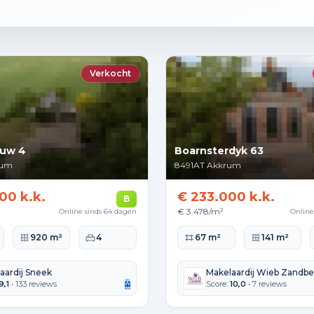
Verkocht
uw 4
Boarnsterdyk 63
rum
8491AT
Akkrum
00 k.k.
€ 233.000 k.k.
B
€ 3.478/m²
Online sinds 64 dagen
Online
lakte
Perceeloppervlakte
Slaapkamers
Woonoppervlakte
Perceeloppervla
920 m²
4
67 m²
141 m²
aardij Sneek
Makelaardij Wieb Zandb
9,1
• 133 reviews
Score:
10,0
• 7 reviews