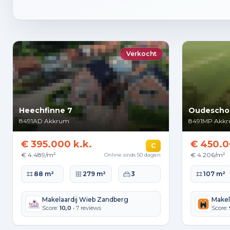
Verkocht
Heechfinne 7
Oudescho
8491AD
Akkrum
8491MP
Akk
€ 395.000 k.k.
€ 450.0
C
€ 4.489/m²
€ 4.206/m²
Online sinds 50 dagen
Woonoppervlakte
Perceeloppervlakte
Slaapkamers
Woonopperv
88 m²
279 m²
3
107 m²
Makelaardij Wieb Zandberg
Makel
Score:
10,0
• 7 reviews
Score: