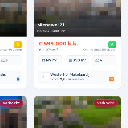
Mienewei 21
8491AG
Akkrum
€ 599.000 k.k.
C
A
€ 4.074/m²
sinds 186 dagen
Online sinds 192 dagen
kte
Slaapkamers
Woonoppervlakte
Perceeloppervlakte
Slaapkamers
3
147 m²
390 m²
4
alis
Westerhof Makelaardij
Score:
9,6
• 14 reviews
Verkocht
Verkocht