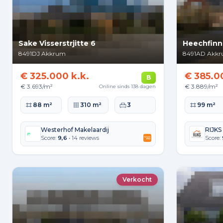
Sake Visserstrjitte 6
Heechfinn
8491DJ
Akkrum
8491AD
Akk
€ 325.000 k.k.
€ 385.0
B
€ 3.693/m²
€ 3.889/m²
Online sinds 138 dagen
Woonoppervlakte
Perceeloppervlakte
Slaapkamers
Woonopperv
88 m²
310 m²
3
99 m²
Westerhof Makelaardij
RIJKS
Score:
9,6
• 14 reviews
Score:
Verkocht