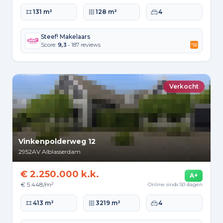
Woonoppervlakte
Perceeloppervlakte
Slaapkamers
131 m²
128 m²
4
Steef! Makelaars
Score:
9,3
• 187 reviews
Verkocht
Vinkenpolderweg 12
2952AV
Alblasserdam
€ 2.250.000 k.k.
A+
€ 5.448/m²
Online sinds 50 dagen
Woonoppervlakte
Perceeloppervlakte
Slaapkamers
413 m²
3219 m²
4