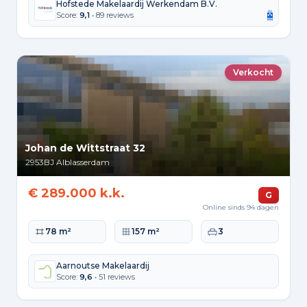
Hofstede Makelaardij Werkendam B.V.
Score:
9,1
• 89 reviews
Verkocht
Johan de Wittstraat 32
2953BJ
Alblasserdam
€ 289.000 k.k.
G
Online sinds 94 dagen
Woonoppervlakte
Perceeloppervlakte
Slaapkamers
78 m²
157 m²
3
Aarnoutse Makelaardij
Score:
9,6
• 51 reviews