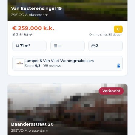
Van Eesterensingel 19
2951CG
Alblasserdam
€ 259.000 k.k.
C
€ 3.648/m²
Online sinds 89 dagen
Woonoppervlakte
Perceeloppervlakte
Slaapkamers
71 m²
—
2
Lamper & Van Vliet Woningmakelaars
Score:
9,3
• 168 reviews
Verkocht
Baandersstraat 20
2951VD
Alblasserdam