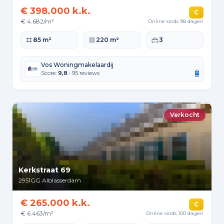
€ 398.000 k.k.
C
€ 4.682/m²
Online sinds 98 dagen
Woonoppervlakte
Perceeloppervlakte
Slaapkamers
85 m²
220 m²
3
Vos Woningmakelaardij
Score:
9,8
• 95 reviews
Verkocht
Kerkstraat 69
2951GG
Alblasserdam
€ 265.000 k.k.
C
€ 6.463/m²
Online sinds 100 dagen