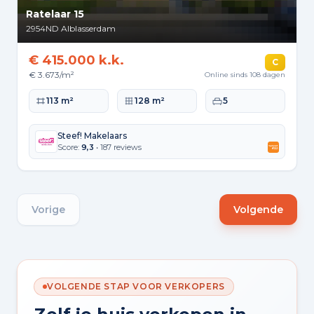
Ratelaar 15
2954ND
Alblasserdam
€ 415.000 k.k.
C
€ 3.673/m²
Online sinds 108 dagen
Woonoppervlakte
Perceeloppervlakte
Slaapkamers
113 m²
128 m²
5
Steef! Makelaars
Score:
9,3
• 187 reviews
Vorige
Volgende
VOLGENDE STAP VOOR VERKOPERS