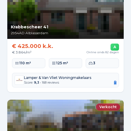
Krabbescheer 41
2954AD
Alblasserdam
€ 425.000 k.k.
A
€ 3.864/m²
Online sinds 82 dagen
Woonoppervlakte
Perceeloppervlakte
Slaapkamers
110 m²
125 m²
3
Lamper & Van Vliet Woningmakelaars
Score:
9,3
• 168 reviews
Verkocht