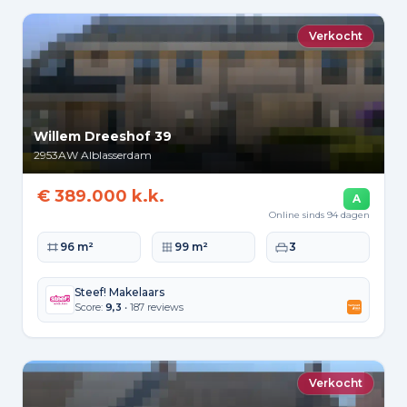
Verkocht
Willem Dreeshof 39
2953AW
Alblasserdam
€ 389.000 k.k.
A
Online sinds 94 dagen
Woonoppervlakte
Perceeloppervlakte
Slaapkamers
96 m²
99 m²
3
Steef! Makelaars
Score:
9,3
• 187 reviews
Verkocht