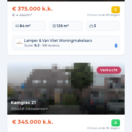
€ 375.000 k.k.
C
€ 4.464/m²
Online sinds 89 dagen
Woonoppervlakte
Perceeloppervlakte
Slaapkamers
84 m²
126 m²
3
Lamper & Van Vliet Woningmakelaars
Score:
9,3
• 168 reviews
Verkocht
Kamgras 21
2954AB
Alblasserdam
€ 345.000 k.k.
A
Online sinds 92 dagen