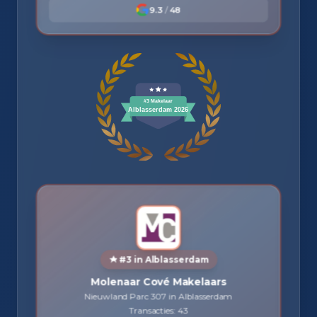
9.3
/
48
#3 in Alblasserdam
Molenaar Cové Makelaars
Nieuwland Parc 307 in Alblasserdam
Transacties: 43