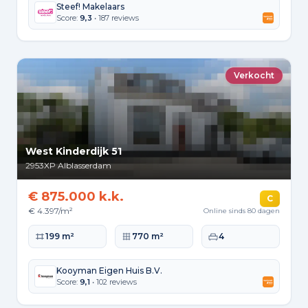
Steef! Makelaars
Score:
9,3
• 187 reviews
Verkocht
West Kinderdijk 51
2953XP
Alblasserdam
€ 875.000 k.k.
C
€ 4.397/m²
Online sinds 80 dagen
Woonoppervlakte
Perceeloppervlakte
Slaapkamers
199 m²
770 m²
4
Kooyman Eigen Huis B.V.
Score:
9,1
• 102 reviews