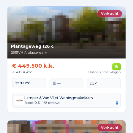
Verkocht
Plantageweg 126 c
2951VH
Alblasserdam
€ 449.500 k.k.
B
€ 4.886/m²
Online sinds 53 dagen
Woonoppervlakte
Perceeloppervlakte
Slaapkamers
92 m²
—
2
Lamper & Van Vliet Woningmakelaars
Score:
9,3
• 168 reviews
Verkocht