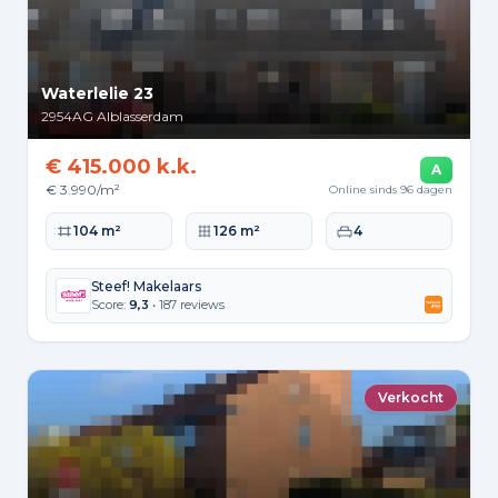
Waterlelie 23
2954AG
Alblasserdam
€ 415.000 k.k.
A
€ 3.990/m²
Online sinds 96 dagen
Woonoppervlakte
Perceeloppervlakte
Slaapkamers
104 m²
126 m²
4
Steef! Makelaars
Score:
9,3
• 187 reviews
Verkocht