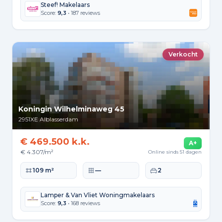
Steef! Makelaars
Score:
9,3
• 187 reviews
Verkocht
Koningin Wilhelminaweg 45
2951XE
Alblasserdam
€ 469.500 k.k.
A+
€ 4.307/m²
Online sinds 51 dagen
Woonoppervlakte
Perceeloppervlakte
Slaapkamers
109 m²
—
2
Lamper & Van Vliet Woningmakelaars
Score:
9,3
• 168 reviews