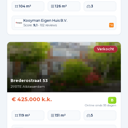
Woonoppervlakte
Perceeloppervlakte
Slaapkamers
104 m²
126 m²
3
Kooyman Eigen Huis B.V.
Score:
9,1
• 102 reviews
Verkocht
Brederostraat 53
2951TE
Alblasserdam
€ 425.000 k.k.
B
Online sinds 93 dagen
Woonoppervlakte
Perceeloppervlakte
Slaapkamers
119 m²
151 m²
5