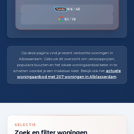
9.6
/
45
9.1
/
19
Op deze pagina vind je recent verkochte woningen in
Alblasserdam. Gebruik dit overzicht om verkoopprijzen,
populaire buurten en het lokale woningaanbod beter in te
schatten voordat je een makelaar kiest. Bekijk ook het
actuele
woningaanbod met 207 woningen in Alblasserdam
.
SELECTIE
Zoek en filter woningen