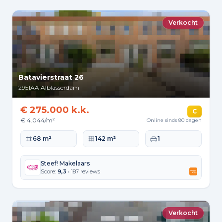
Verkocht
Batavierstraat 26
2951AA
Alblasserdam
€ 275.000 k.k.
C
€ 4.044/m²
Online sinds 80 dagen
Woonoppervlakte
Perceeloppervlakte
Slaapkamers
68 m²
142 m²
1
Steef! Makelaars
Score:
9,3
• 187 reviews
Verkocht