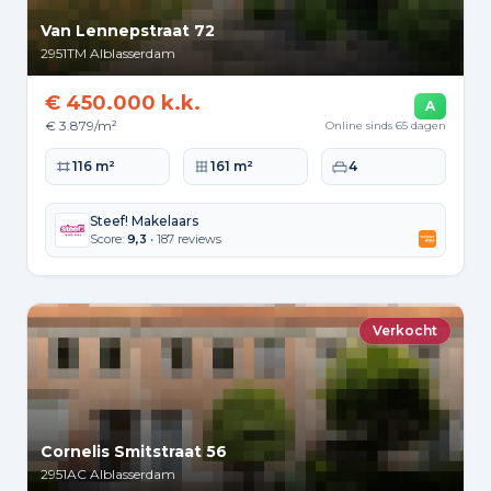
Van Lennepstraat 72
2951TM
Alblasserdam
€ 450.000 k.k.
A
€ 3.879/m²
Online sinds 65 dagen
Woonoppervlakte
Perceeloppervlakte
Slaapkamers
116 m²
161 m²
4
Steef! Makelaars
Score:
9,3
• 187 reviews
Verkocht
Cornelis Smitstraat 56
2951AC
Alblasserdam