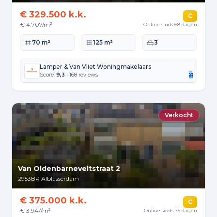
€ 329.500 k.k.
C
€ 4.707/m²
Online sinds 68 dagen
Woonoppervlakte
Perceeloppervlakte
Slaapkamers
70 m²
125 m²
3
Lamper & Van Vliet Woningmakelaars
Score:
9,3
• 168 reviews
Verkocht
Van Oldenbarneveltstraat 2
2953BR
Alblasserdam
€ 375.000 k.k.
C
€ 3.947/m²
Online sinds 75 dagen