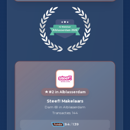
#2 in Alblasserdam
Steef! Makelaars
Dam 69 in Alblasserdam
Transacties: 144
9.4
/
139