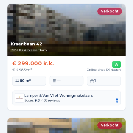
Verkocht
Kraanbaan 42
2951JG
Alblasserdam
€ 299.000 k.k.
A
€ 4.983/m²
Online sinds 107 dagen
Woonoppervlakte
Perceeloppervlakte
Slaapkamers
60 m²
—
1
Lamper & Van Vliet Woningmakelaars
Score:
9,3
• 168 reviews
Verkocht