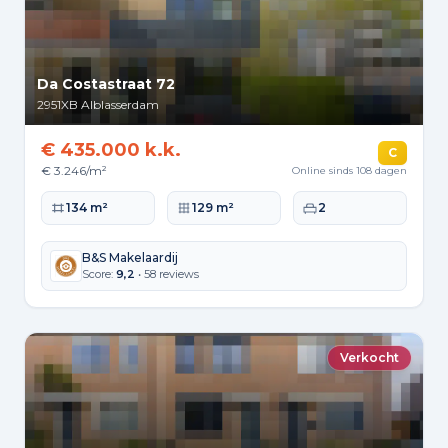
Da Costastraat 72
2951XB
Alblasserdam
€ 435.000 k.k.
C
€ 3.246/m²
Online sinds 108 dagen
Woonoppervlakte
Perceeloppervlakte
Slaapkamers
134 m²
129 m²
2
B&S Makelaardij
Score:
9,2
• 58 reviews
Verkocht