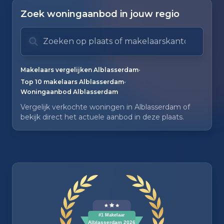
Zoek woningaanbod in jouw regio
Zoek op plaats of makelaarskantoor
Typ om te zoeken. Gebruik pijl omlaag en pijl om
Zoeksuggesties verborgen.
•
Makelaars vergelijken Alblasserdam
•
Top 10 makelaars Alblasserdam
Woningaanbod Alblasserdam
Vergelijk verkochte woningen in Alblasserdam of
bekijk direct het actuele aanbod in deze plaats.