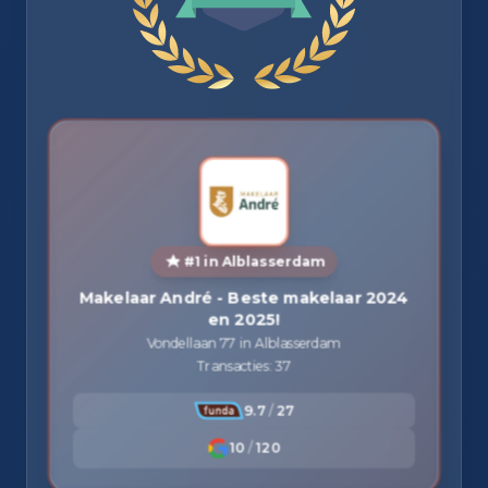
#1 in Alblasserdam
Makelaar André - Beste makelaar 2024
en 2025!
Vondellaan 77 in Alblasserdam
Transacties: 37
9.7
/
27
10
/
120