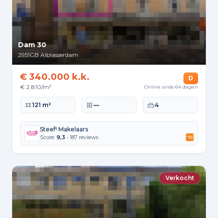
Dam 30
2951GB
Alblasserdam
€ 340.000 k.k.
D
€ 2.810/m²
Online sinds 64 dagen
Woonoppervlakte
Perceeloppervlakte
Slaapkamers
121 m²
—
4
Steef! Makelaars
Score:
9,3
• 187 reviews
Verkocht