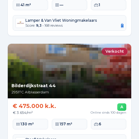
Woonoppervlakte
Perceeloppervlakte
Slaapkamers
41 m²
—
1
Lamper & Van Vliet Woningmakelaars
Score:
9,3
• 168 reviews
Verkocht
Bilderdijkstraat 44
2951TC
Alblasserdam
€ 475.000 k.k.
A
€ 3.654/m²
Online sinds 100 dagen
Woonoppervlakte
Perceeloppervlakte
Slaapkamers
130 m²
157 m²
6