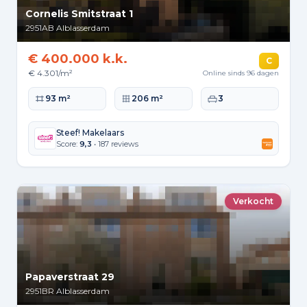
Cornelis Smitstraat 1
2951AB
Alblasserdam
€ 400.000 k.k.
C
€ 4.301/m²
Online sinds 96 dagen
Woonoppervlakte
Perceeloppervlakte
Slaapkamers
93 m²
206 m²
3
Steef! Makelaars
Score:
9,3
• 187 reviews
Verkocht
Papaverstraat 29
2951BR
Alblasserdam