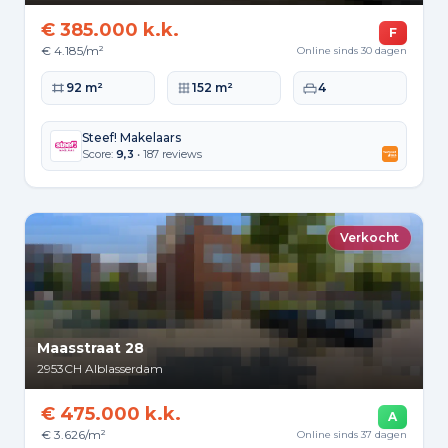
€ 385.000 k.k.
F
€ 4.185/m²
Online sinds 30 dagen
Woonoppervlakte
Perceeloppervlakte
Slaapkamers
92 m²
152 m²
4
Steef! Makelaars
Score:
9,3
• 187 reviews
Verkocht
Maasstraat 28
2953CH
Alblasserdam
€ 475.000 k.k.
A
€ 3.626/m²
Online sinds 37 dagen