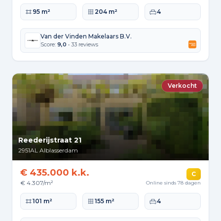
Woonoppervlakte
Perceeloppervlakte
Slaapkamers
95 m²
204 m²
4
Van der Vinden Makelaars B.V.
Score:
9,0
• 33 reviews
Verkocht
Reederijstraat 21
2951AL
Alblasserdam
€ 435.000 k.k.
C
€ 4.307/m²
Online sinds 78 dagen
Woonoppervlakte
Perceeloppervlakte
Slaapkamers
101 m²
155 m²
4