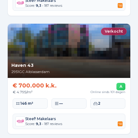
Steef! Makelaars
Score:
9,3
• 187 reviews
Verkocht
Haven 43
2951GC
Alblasserdam
€ 700.000 k.k.
A
€ 4.795/m²
Online sinds 101 dagen
Woonoppervlakte
Perceeloppervlakte
Slaapkamers
146 m²
—
2
Steef! Makelaars
Score:
9,3
• 187 reviews